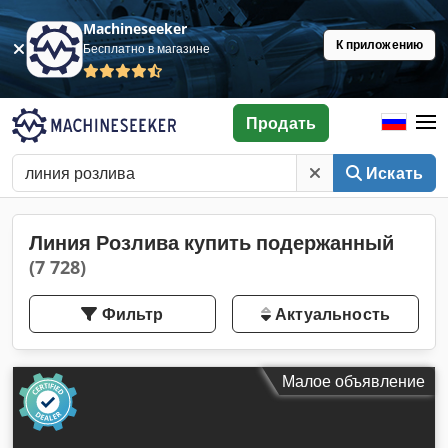
Machineseeker
К приложению
Бесплатно в магазине
Продать
Искать
Линия Розлива купить подержанный
(7 728)
Фильтр
Актуальность
Малое объявление