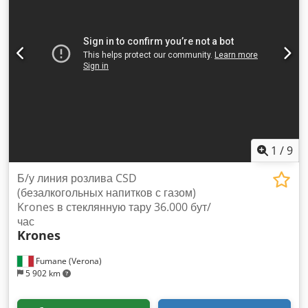
1
/
9
Б/у линия розлива CSD
(безалкогольных напитков с газом)
Krones в стеклянную тару 36.000 бут/
час
Krones
Fumane (Verona)
5 902 km