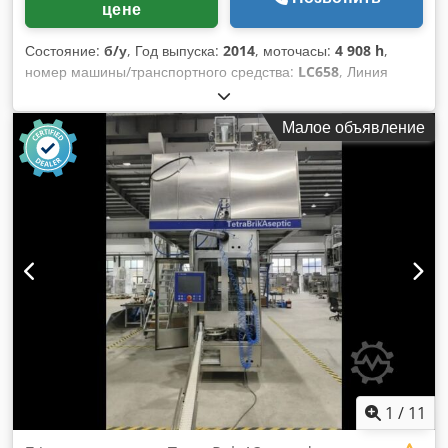
цене
банки: 66 мм - Дно банки: 202 - Давление продукта: 3–4 бар
- Давление воды: 3–4 бар - Давление воздуха: 6 бар -
Состояние:
б/у
, Год выпуска:
2014
, моточасы:
4 908 h
,
Давление CO₂: 6–8 бар - Электропитание: 3x400 В + N + T,
номер машины/транспортного средства:
LC658
, Линия
50/60 Гц - Вспомогательное напряжение: 24 В Комплект
розлива Tetra Pak A3 Speed V40 250ml prisma, бывшая в
поставки - Разпаллетизатор банок | COMAC | Для размера
эксплуатацииТехнические характеристики и показатели
поддона 1120 x 1300 мм; включая буферный стол для
Малое объявление
производительностиЭта бывшая в эксплуатации линия
пустых банок и платформу | 2018 - Двухканальная машина
розлива представляет собой полноценное асептическое
для промывки банок | COMAC | Промывка
решение Tetra Pak для картонной упаковки с центральным
ионизированным воздухом | HEPA-фильтрация, очистка
узлом на основе наполнителя A3 Speed.
ионизированным воздухом, двухканальное исполнение |
Спроектированная для промышленной упаковки и
2018 - Автоматическая этикетировочная машина | COMAC
производства напитков, она обеспечивает высокую
| Круговая этикетировка для пустых банок; 6-пластинчатая
производительность и точную обработку упаковок Prisma.
карусель | 2018 - Моноблок для розлива/укупорки |
Все ключевые модули имеют один год выпуска, формируя
COMAC | ISO 14-2 | 14 изобарических клапанов / 2 головки
согласованную и современную систему секонд-хенд,
для укупорки | 2019 - Двойная душевая установка |
оптимальную для эффективных асептических
COMAC | Моющая установка с контролем уровня жидкости
операций.Скорость производства: up to 24,000
| 2018 - Пивной насос | COMAC | Центробежный пивной
packages/hourОсновной формат: 0.25L Prisma cartonТип
насос с частотным преобразователем и регулировкой
тары: Carton (aseptic brik)Наполнитель: Tetra Pak A3
давления | 2018 - Контроль уровня/крышки | FT System |
Speed, version 040V, year 2014, working hours
1
/
11
HS600-ST+CL003-RX+CT001-SE+ZT | Рентгеновская система
4,908Аккумулятор: Tetra Pak ACHX 30, version 070V, year
контроля уровня и проверки крышек | 2019 - Can Twister 1