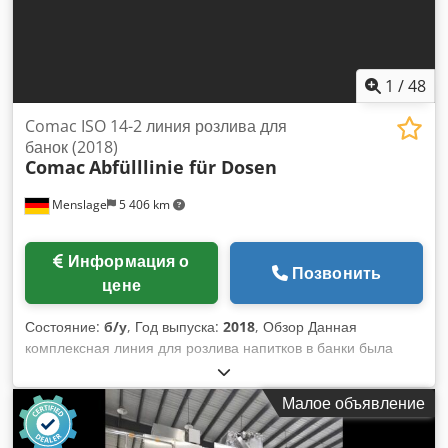
1
/
48
Comac ISO 14-2 линия розлива для
банок (2018)
Comac
Abfülllinie für Dosen
Menslage
5 406 km
Информация о
Позвонить
цене
Состояние:
б/у
, Год выпуска:
2018
, Обзор Данная
комплексная линия для розлива напитков в банки была
произведена компанией COMAC и предназначена для
розлива газированного пива в алюминиевые банки.
Малое объявление
Производительность линии составляет 5500 банок в час
для банок объемом 440 мл и 6000 банок в час для банок