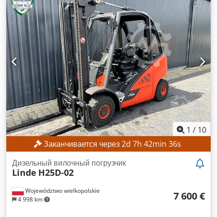
боковое смещение
, Минимальная цена отсутствует –
гарантированная продажа по наивысшей предложенной
цене! ТЕХНИЧЕСКИЕ ХАРАКТЕРИСТИКИ
Грузоподъемность: 3000 кг Высота подъема: 3500 мм
Общая высота: 2422 мм Расстояние от центра тяжести
груза: 600 мм ТЕХНИЧЕСКИЕ ДАННЫЕ ОБ
ОБОРУДОВАНИИ Тип мачты: симплекс Тип двигателя:
электрический Номинальная мощность: 12 кВт Класс по
ISO: 3 (2500–4999 кг) Напряжение аккумулятора: 80 В
Наработка: 14 745 ч КОМПЛЕКТАЦИЯ Боковой сдвиг 3-й
гидравлический контур 4-й гидравлический контур
Отопитель Полная кабина Dsdpfx Ajzrgb Nonljwa Внешний
идентификатор: SL14251
1
/
10
Заканчивается через
2
d
7
h
42
min
33
s
Дизельный вилочный погрузчик
Linde
H25D-02
Województwo wielkopolskie
7 600 €
4 998 km