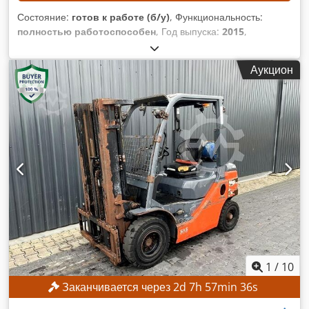
Состояние:
готов к работе (б/у)
, Функциональность:
полностью работоспособен
, Год выпуска:
2015
,
моточасы:
387 h
, номер машины/транспортного средства:
0200245029
, рабочая высота:
14 000 мм
, ТЕХНИЧЕСКИЕ
Аукцион
ХАРАКТЕРИСТИКИ Высота подъема: 14 м Привод: 4 × 4
ХАРАКТЕРИСТИКИ ОБОРУДОВАНИЯ Грузоподъемность
платформы: макс. 360 кг Количество человек: макс. 2
Dwodpszrgxzsfx Anloa Допустимая нагрузка: макс. 200 кг
Ручное усилие: макс. 400 Н Скорость ветра: макс. 12,5 м/с
Наработка: 387 ч КОМПЛЕКТАЦИЯ Зарядное устройство
Внешний идентификатор: SL15850SP
1
/
10
Заканчивается через
2
d
7
h
57
min
33
s