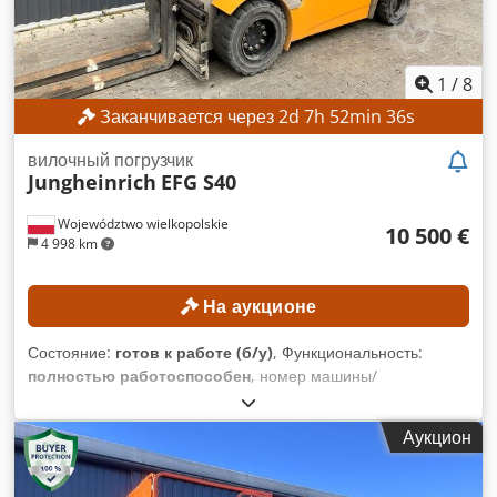
КОМПЛЕКТАЦИЯ Боковой сдвиг Аккумулятор Зарядное
устройство Внешний идентификатор: SL12191SP
1
/
8
Заканчивается через
2
d
7
h
52
min
33
s
вилочный погрузчик
Jungheinrich
EFG S40
Województwo wielkopolskie
10 500 €
4 998 km
На аукционе
Состояние:
готов к работе (б/у)
, Функциональность:
полностью работоспособен
, номер машины/
транспортного средства:
FN552603
, Год выпуска:
2017
,
моточасы:
1 398 h
, высота подъема:
3 540 мм
, тип мачты:
Аукцион
дуплекс
, строительная высота:
2 520 мм
, Оборудование:
боковое смещение
, Минимальная цена отсутствует –
гарантированная продажа по самой высокой цене!