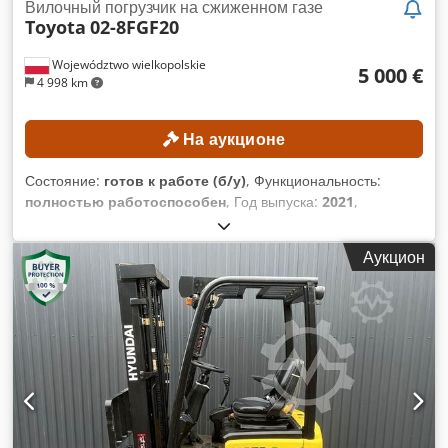
Вилочный погрузчик на сжиженном газе
Toyota
02-8FGF20
Województwo wielkopolskie
5 000 €
4 998 km
На аукционе
Состояние:
готов к работе (б/у)
, Функциональность:
полностью работоспособен
, Год выпуска:
2021
,
грузоподъемность:
2 000 кг
, высота подъема:
4 300 мм
,
свободный ход подъема:
1 330 мм
, тип мачты:
триплекс
,
Аукцион
строительная высота:
1 975 мм
, Минимальная цена
отсутствует – гарантированная продажа по самой высокой
ставке! ТЕХНИЧЕСКИЕ ХАРАКТЕРИСТИКИ
Грузоподъемность: 2000 кг Высота подъема: 4300 мм
Высота свободного подъема: 1330 мм Габаритная высота:
1975 мм ХАРАКТЕРИСТИКИ МАШИНЫ Тип топлива: газ Тип
мачты: триплекс Класс ISO: 2 Диапазон грузоподъемности,
класс ISO 2: 1000–2500 кг Dwjdpszrgddofx Anlea
КОМПЛЕКТАЦИЯ 3-й гидравлический контур Внешний