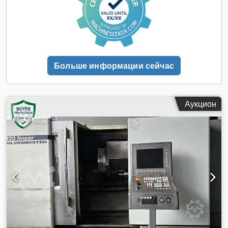
обработки над станиной: 570 мм Максимальный диаметр
обработки над суппортом: 340 мм Высота центров: 280 мм
Расстояние между центрами: 1000 мм Dwodszpxglepfx
Anlea КОМПЛЕКТАЦИЯ Аксессуары (см. изображения)
Больше информации сейчас
Аукцион