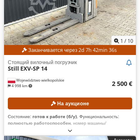
Наработка: 7093 часа КОМПЛЕКТАЦИЯ Dwjdpozrgbiofx
Anlea Боковой сдвиг Внешний идентификатор: SL13385SLO
1
/
10
Заканчивается через
2
d
7
h
42
min
33
s
Стоящий вилочный погрузчик
Still
EXV-SP 14
Województwo wielkopolskie
2 500 €
4 998 km
На аукционе
Состояние:
готов к работе (б/у)
, Функциональность:
полностью работоспособен
, номер машины/
транспортного средства:
F20325Y00782
, Год выпуска:
2021
,
моточасы:
2 044 h
, грузоподъемность:
1 400 кг
, высота