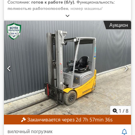
Состояние:
готов к работе (б/у)
, Функциональность:
полностью работоспособен
, номер машины/
транспортного средства:
H2X386H10283
, Год выпуска:
2017
, моточасы:
5 612 h
, высота подъема:
4 625 мм
,
Аукцион
свободный ход подъема:
1 500 мм
, строительная высота:
2 121 мм
, Оборудование:
боковое смещение
,
Минимальная цена отсутствует – гарантированная продажа
по самой высокой ставке! ТЕХНИЧЕСКИЕ
ХАРАКТЕРИСТИКИ Высота подъема: 4625 мм Габаритная
высота: 2121 мм Dedpfx Aszrlwienlswa Высота свободного
подъема: 1500 мм ХАРАКТЕРИСТИКИ МАШИНЫ Тип
мачты: трехсекционная мачта со свободным подъемом
Напряжение аккумулятора: 48 В Емкость аккумулятора: 585
Ач Шины: новые Наработка: 5612 ч КОМПЛЕКТАЦИЯ
Кабина Аккумулятор Зарядное устройство Боковой сдвиг
Внешний идентификатор: SL11370SP
1
/
8
Заканчивается через
2
d
7
h
57
min
33
s
вилочный погрузчик