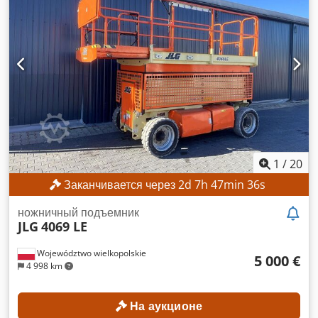
ТЕХНИЧЕСКИЕ ХАРАКТЕРИСТИКИ Высота подъема: 3540
мм Djdpfx Anjzrlvfslewa Общая высота: 2520 мм
ХАРАКТЕРИСТИКИ МАШИНЫ Тип мачты: двухсекционная с
функцией свободного подъема Напряжение аккумулятора:
80 В Емкость аккумулятора: 930 Ач Год выпуска
аккумулятора: 2017 Гидравлические клапаны: 3-й/4-й
клапан Наработка: 1398 ч КОМПЛЕКТАЦИЯ Боковой сдвиг
Позиционер вил Зарядное устройство в комплекте Внешний
идентификатор: SL13606SP
1
/
20
Заканчивается через
2
d
7
h
47
min
33
s
ножничный подъемник
JLG
4069 LE
Województwo wielkopolskie
5 000 €
4 998 km
На аукционе