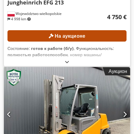
Jungheinrich
EFG 213
Województwo wielkopolskie
4 750 €
4 998 km
На аукционе
Состояние:
готов к работе (б/у)
, Функциональность:
полностью работоспособен
, номер машины/
транспортного средства:
FN651047
, Год выпуска:
2021
,
моточасы:
17 268 h
, высота подъема:
4 700 мм
, свободный
Аукцион
ход подъема:
1 535 мм
, тип мачты:
триплекс
,
строительная высота:
2 125 мм
, Оборудование:
боковое
смещение
, Минимальная цена отсутствует –
гарантированная продажа по самой высокой цене!
ТЕХНИЧЕСКИЕ ХАРАКТЕРИСТИКИ Высота подъема: 4700
мм Общая высота: 2125 мм Высота свободного подъема:
1535 мм Dsdpfx Anozrlv Eslowa ХАРАКТЕРИСТИКИ
ОБОРУДОВАНИЯ Тип мачты: трехсекционная мачта со
свободным подъемом Напряжение аккумулятора: 48 В
Емкость аккумулятора: 500 Ач Наработка: 17 268 ч