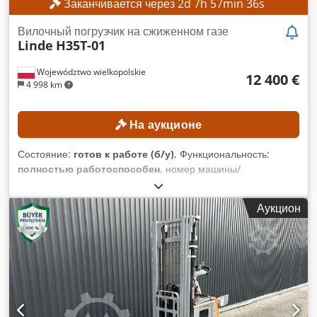
Заканчивается через
2
d
7
h
57
min
33
s
Вилочный погрузчик на сжиженном газе
Linde
H35T-01
Województwo wielkopolskie
12 400 €
4 998 km
На аукционе
Состояние:
готов к работе (б/у)
, Функциональность:
полностью работоспособен
, номер машины/
транспортного средства:
H21202Y00263
, Год выпуска:
2021
, моточасы:
7 093 h
, грузоподъемность:
3 500 кг
,
Аукцион
высота подъема:
4 680 мм
, тип топлива:
газ
, тип мачты:
триплекс
, Минимальная цена отсутствует –
гарантированная продажа по самой высокой цене!
ТЕХНИЧЕСКИЕ ХАРАКТЕРИСТИКИ Грузоподъемность:
3500 кг Высота подъема: 4680 мм Габаритная высота: 2179
мм ХАРАКТЕРИСТИКИ МАШИНЫ Тип мачты: Триплекс
Класс ISO: ISO класс 3 (2500–4999 кг) Тип топлива: Газ