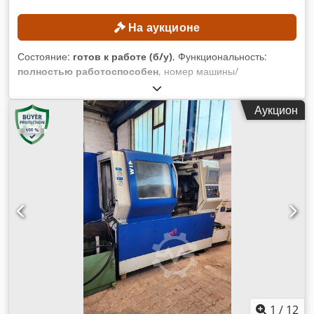
На аукционе
Состояние:
готов к работе (б/у)
, Функциональность:
полностью работоспособен
, номер машины/
транспортного средства:
4744
, Год выпуска:
1998
,
моточасы:
16 291 h
, грузоподъемность:
5 000 кг
, высота
Аукцион
подъема:
4 530 мм
, тип топлива:
дизель
, тип мачты:
Симплекс
, строительная высота:
3 100 мм
, Минимальной
цены нет – гарантированная продажа по самой высокой
предложенной цене! ТЕХНИЧЕСКИЕ ХАРАКТЕРИСТИКИ
Грузоподъемность: 5000 кг Высота подъема: 4530 мм
ТЕХНИЧЕСКИЕ ДАННЫЕ ОБ ОБОРУДОВАНИИ Тип топлива:
дизель Dwsdpfx Aezrgaxonloa Тип мачты: симплекс Класс
по ISO: 3 (2500–4999 кг) Высота в нерабочем положении:
3100 мм КОМПЛЕКТАЦИЯ Полная кабина Внешний
идентификатор: SLO036
1
/
12