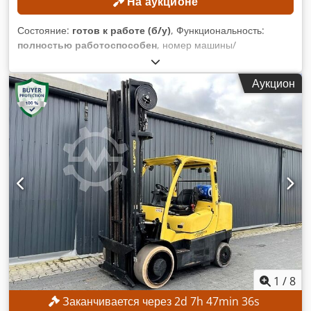
На аукционе
Состояние:
готов к работе (б/у)
, Функциональность:
полностью работоспособен
, номер машины/
транспортного средства:
CMP570L-0016-6883KF
, Год
выпуска:
2000
, моточасы:
7 005 h
, грузоподъемность:
7 000
Аукцион
кг
, высота подъема:
5 000 мм
, тип топлива:
газ
, тип мачты:
Симплекс
, строительная высота:
3 600 мм
, Минимальная
цена отсутствует – гарантированная продажа по
наивысшей ставке! ТЕХНИЧЕСКИЕ ХАРАКТЕРИСТИКИ
Dwsdpezrgcyofx Anlja Грузоподъемность: 7000 кг Высота
подъема: 5000 мм ХАРАКТЕРИСТИКИ МАШИНЫ Тип
мачты: Симплекс Класс ISO: 4 (5000–10000 кг) Тип привода:
Дизель Габаритная высота: 3600 мм КОМПЛЕКТАЦИЯ
Боковой сдвиг Регулируемое устройство вил Отопитель
Закрытая кабина Внешний идентификатор: SL13276SP
1
/
8
Заканчивается через
2
d
7
h
47
min
33
s