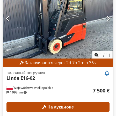
МАШИНЫ Тип мачты: стандартная мачта Тип
аккумулятора: литий-ионный аккумулятор Наработка: 560
часов КОМПЛЕКТАЦИЯ Начальный подъем Зарядное
устройство Dwodpfszrlw Aox Anlea Внешний
идентификатор: SL1145SP
1
/
11
Заканчивается через
2
d
7
h
2
min
33
s
вилочный погрузчик
Linde
E16-02
Województwo wielkopolskie
7 500 €
4 998 km
На аукционе