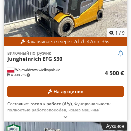
10000 кг) Тип привода: Дизельный Габаритная высота: 3500
мм КОМПЛЕКТАЦИЯ 3-й гидравлический клапан 4-й
гидравлический клапан Внешний идентификатор:
SL13128SP
1
/
9
Заканчивается через
2
d
7
h
47
min
33
s
вилочный погрузчик
Jungheinrich
EFG S30
Województwo wielkopolskie
4 500 €
4 998 km
На аукционе
Состояние:
готов к работе (б/у)
, Функциональность:
полностью работоспособен
, номер машины/
транспортного средства:
FN578418
, Год выпуска:
2018
,
моточасы:
14 745 h
, грузоподъемность:
3 000 кг
, высота
Аукцион
подъема:
3 500 мм
, тип мачты:
Симплекс
, Оборудование: