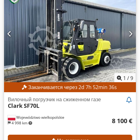
Минимальная цена отсутствует – гарантированная продажа
по самой высокой ставке! ТЕХНИЧЕСКИЕ
ХАРАКТЕРИСТИКИ Грузоподъемность: 1000 кг Высота
подъема: 4735 мм Высота свободного подъема: 1614 мм
Общая высота: 2120 мм Dsdpfx Anozrgc Teljwa
ХАРАКТЕРИСТИКИ ОБОРУДОВАНИЯ Тип мачты: Триплекс
Тип двигателя: Электрический Класс по ISO: 2 (1000–2500
кг) Напряжение аккумулятора: 24 В Наработка: 8786 ч
КОМПЛЕКТАЦИЯ Боковой сдвиг Внешний идентификатор:
SL14355SP
1
/
9
Заканчивается через
2
d
7
h
52
min
33
s
Вилочный погрузчик на сжиженном газе
Clark
SF70L
Województwo wielkopolskie
8 100 €
4 998 km