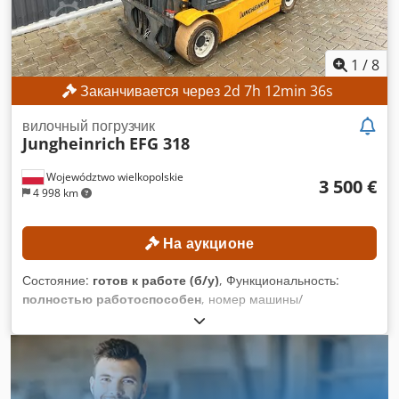
питания: ERAR-1000-06VX8-E10 КОМПЛЕКТАЦИЯ
Манипулятор робота Yaskawa Motoman GP8 Система
управления роботом Yaskawa YRC1000
1
/
8
Заканчивается через
2
d
7
h
12
min
33
s
вилочный погрузчик
Jungheinrich
EFG 318
Województwo wielkopolskie
3 500 €
4 998 km
На аукционе
Состояние:
готов к работе (б/у)
, Функциональность:
полностью работоспособен
, номер машины/
транспортного средства:
FN498167
, Год выпуска:
2015
,
моточасы:
15 254 h
, высота подъема:
4 700 мм
, свободный
ход подъема:
1 490 мм
, тип мачты:
триплекс
,
строительная высота:
2 132 мм
, Минимальная цена
отсутствует – гарантированная продажа по самой высокой