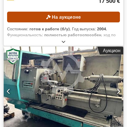
17 500 €
момент: 35 Нм Djdpfjzpxgxjx Anlowa Диапазон скоростей
вращения: 25–4500 об/мин Ходы по осям Ход по оси X: 190
мм Ход по оси Z: 575 мм Ход по оси B: 585 мм Скорости
На аукционе
перемещения Быстроход по оси X: 30 м/мин Быстроход по
оси Z: 30 м/мин Быстроход по оси B: 18 м/мин Диапазоны
Состояние:
готов к работе (б/у)
, Год выпуска:
2004
,
подачи Подача по осям X/Z: 0–5000 мм/мин Подача по оси
Функциональность:
полностью работоспособен
, ход по
C: 1–2000 об/мин ОБЩИЕ СВЕДЕНИЯ ОБ СТАНКЕ Система
оси X:
600 мм
, ход по оси Y:
410 мм
, ход по оси Z:
460 мм
,
управления: Mazatrol PC Fusion CNC 640T
модель контроллера:
FANUC Series 160is-MB
,
КОМПЛЕКТАЦИЯ Противошпиндель Подаватель прутков
Аукцион
максимальная скорость шпинделя:
12 000 об/мин
,
Минимальной цены нет – гарантированная продажа по
самой высокой ставке! ТЕХНИЧЕСКИЕ ХАРАКТЕРИСТИКИ
Ходы Ось X: 600 мм Ось Y: 410 мм Ось Z: 460 мм Ось A: от
–120 до +30 ° Ось C: 360 ° Dwedpfszpxgrox Anlsa
Шпиндель Диапазон скоростей: от 100 до 12 000 об/мин
Ступени регулирования скорости: бесступенчатые Конус
шпинделя: 7/24, размер 40 Внутренний диаметр
подшипника шпинделя: 65 мм Расстояния Расстояние от
поверхности стола до передней части шпинделя: от 70 до
530 мм Расстояние от передней части колонны до центра
шпинделя: 620 мм Стол Диаметр рабочей поверхности: 350
мм Максимальный вес обрабатываемой детали: 200 кг