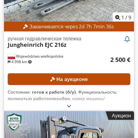
1
/
9
Заканчивается через
2
d
7
h
7
min
33
s
ручная гидравлическая тележка
Jungheinrich
EJC 216z
Województwo wielkopolskie
2 500 €
4 998 km
На аукционе
Состояние:
готов к работе (б/у)
, Функциональность:
полностью работоспособен
, номер машины/
транспортного средства:
90621285
, Год выпуска:
2021
,
моточасы:
560 h
, высота подъема:
2 800 мм
, строительная
Аукцион
высота:
1 950 мм
, Минимальная цена отсутствует –
гарантированная продажа по самой высокой ставке!
ТЕХНИЧЕСКИЕ ХАРАКТЕРИСТИКИ Высота подъема: 2800
мм Габаритная высота: 1950 мм ХАРАКТЕРИСТИКИ