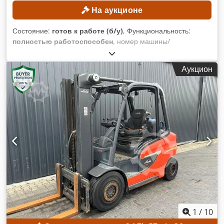
На аукционе
Состояние:
готов к работе (б/у)
, Функциональность:
полностью работоспособен
, номер машины/
транспортного средства:
H2X392H00704
, Год выпуска:
2017
, моточасы:
13 718 h
, грузоподъемность:
2 500 кг
,
Аукцион
высота подъема:
3 450 мм
, тип топлива:
дизель
, тип
мачты:
Симплекс
, строительная высота:
2 377 мм
,
Минимальная цена отсутствует – гарантированная продажа
по наивысшей ставке! ТЕХНИЧЕСКИЕ ХАРАКТЕРИСТИКИ
Dedpfxozrgbpj Anljwa Грузоподъемность: 2500 кг Высота
подъема: 3450 мм ИНФОРМАЦИЯ ОБ ОБОРУДОВАНИИ
Тип топлива: дизель Тип мачты: симплекс Класс по ISO: 2
(1000–2500 кг) Габаритная высота: 2377 мм
КОМПЛЕКТАЦИЯ Боковой сдвиг 3-й гидравлический контур
Внешний идентификатор: SL12069SP
1
/
10