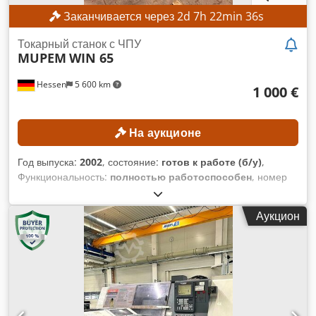
Заканчивается через
2
d
7
h
22
min
33
s
Токарный станок с ЧПУ
MUPEM
WIN 65
Hessen
5 600 km
1 000 €
На аукционе
Год выпуска:
2002
, состояние:
готов к работе (б/у)
,
Функциональность:
полностью работоспособен
, номер
машины/транспортного средства:
211 S
, Минимальной
цены нет – гарантированная продажа по самой высокой
Аукцион
ставке! ТЕХНИЧЕСКИЕ ХАРАКТЕРИСТИКИ Максимальный
диаметр прохода штанги: 65 мм Диаметр переднего
подшипника шпинделя: 110 / 150 мм Система зажима
цанговым патроном: до 60 мм Система цанговых патронов
HAINBUCH: до 65 мм Основной шпиндель Максимальная
скорость вращения шпинделя: 3000 об/мин Мощность
двигателя главного шпинделя: 11 / 15 кВт Основная