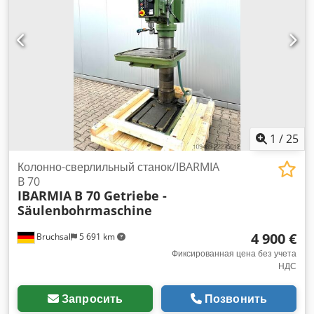
против часовой стрелки - Рабочий стол с регулировкой по
высоте с помощью ручной рукоятки - Размер рабочего
стола: около 740x460 мм - Мощность двигателя: около 3
кВт Габаритные размеры (ДхШхВ): 1,2x0,8x2,2 метра / Вес:
около 1200 кг Dcsdpfxszm Tb Ej An Iek Ошибки и опечатки
возможны.
1
/
25
Колонно-сверлильный станок/IBARMIA
B 70
IBARMIA
B 70 Getriebe -
Säulenbohrmaschine
4 900 €
Bruchsal
5 691 km
Фиксированная цена без учета
НДС
Запросить
Позвонить