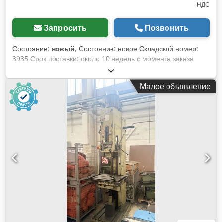
НДС
Запросить
Позвонить
Состояние:
новый
, Состояние: новое Складской номер:
3935 Срок поставки: около 10 недель с момента заказа
Страна происхождения: Испания Цена: 18 150 €
Лизинговая ставка: 348,48 € Сверлильная способность по
Малое объявление
конструкционной стали: 50 мм Крепление: MK 4 Вылет: 400
мм Частота вращения: 54–1032 (9) об/мин Мощность
двигателя: 2,9 кВт Резьбонарезная способность: M36
Длина: 600 мм Ширина: 1200 мм Высота: 2500 мм Вес: 710
кг Подача: 0,1 / 0,2 / 0,3 / 0,4 мм/об Макс. глубина
сверления: 230 мм Диаметр колонны: 200 мм Расстояние
шпиндель–стол: 50–850 мм Расстояние шпиндель–
основание: 1290 мм Стол: 550 x 550 мм Размер основания:
1060 x 600 мм ERLO (Сделано в Испании) ДЛЯ
ПРОМЫШЛЕННОГО ИСПОЛЬЗОВАНИЯ Dodswiq H Hjpfx
An Isck Высокопроизводительный сверлильный станок с
редуктором Охлаждающее устройство
Электрооборудование по стандарту VDE Защитный кожух