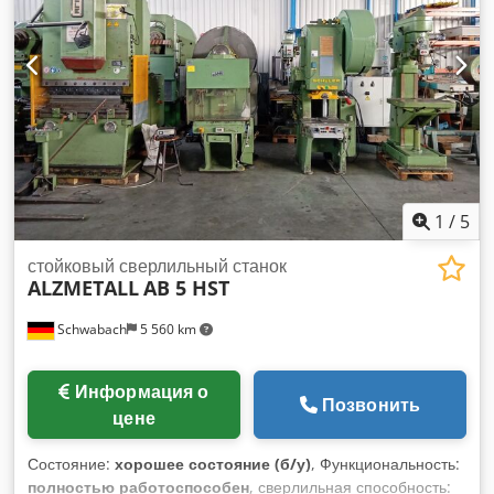
1
/
5
стойковый сверлильный станок
ALZMETALL
AB 5 HST
Schwabach
5 560 km
Информация о
Позвонить
цене
Состояние:
хорошее состояние (б/у)
, Функциональность:
полностью работоспособен
, сверлильная способность: