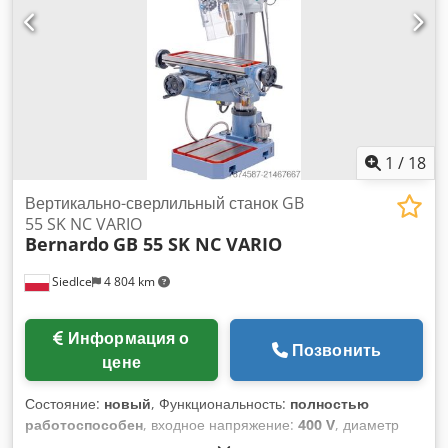
Опорная плита: 490 x 530 мм Вес машины: 1,7т Машину
можно осмотреть на нашем складе по адресу 09599
Фрайберг.
1
/
18
Вертикально-сверлильный станок GB
55 SK NC VARIO
Bernardo
GB 55 SK NC VARIO
Siedlce
4 804 km
Информация о
Позвонить
цене
Состояние:
новый
, Функциональность:
полностью
работоспособен
, входное напряжение:
400 V
, диаметр
инструмента:
50 мм
, крепление шпинделя:
МК 4
, тип