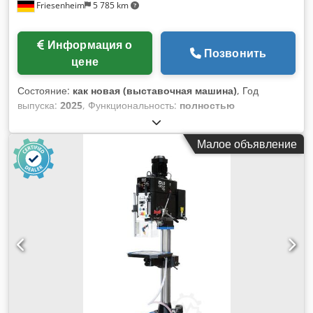
Friesenheim
5 785 km
Информация о
Позвонить
цене
Состояние:
как новая (выставочная машина)
, Год
выпуска:
2025
, Функциональность:
полностью
работоспособен
, ALZMETALL AX 4 / SV столбовая дрель 3
кВт Производитель: Alzmetall Тип: AX 4 / SV Состояние:
Малое объявление
НОВОЕ Год постройки: 2025 Диаметр сверления стали
E335 (St 60) 55 мм нарезание резьбы Сталь Э335 (Ст 60) М
42 чугун EN-GJL-200 M 56 короткий шпиндель МК 4 Ход
шпинделя 140 мм Полезная проекция 300 мм диаметр
колонны 145 мм стол станка, полезная опора 615 x 430 мм
Расстояние шпиндель-стол мин./макс. 150/735 мм Т-
образные пазы, количество x ширина x расстояние 2 x 14 x
224 мм скорость подачи 0,1 + 0,3 мм/об высота машины
около 1850 мм Чистый вес около 380 кг. привод
бесступенчатый двигатель 1500 об/мин мощность 3,0 кВт
Скорость вращения шпинделя 70-2400 об/мин
Стандартное оборудование: Главный выключатель с