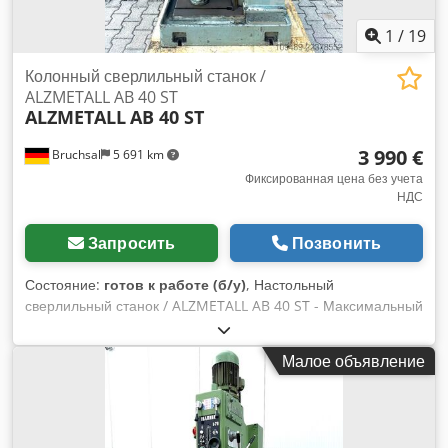
1
/
19
Колонный сверлильный станок /
ALZMETALL AB 40 ST
ALZMETALL
AB 40 ST
3 990 €
Bruchsal
5 691 km
Фиксированная цена без учета
НДС
Запросить
Позвонить
Состояние:
готов к работе (б/у)
, Настольный
сверлильный станок / ALZMETALL AB 40 ST - Максимальный
диаметр сверления по стали: около 50 мм - Максимальный
диаметр нарезаемой резьбы: M30 - Тип конического
Малое объявление
соединения шпинделя: MK 4 - Ход шпинделя: около 160
мм - Автоматическая подача: 0,1–0,2–0,3–0,4 мм/об -
Вылет: около 300 мм - Плавная регулировка скорости
(вариатор) - Направление вращения: по часовой стрелке /