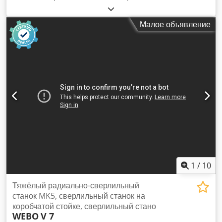
50 мм
, Машина в почти новом состоянии, в особенно
прочном исполнении с корпусной рамой. Цена
Малое объявление
соответствует состоянию. Просьба: не обращайтесь
частным лицам! Dsdpfxozhi Sie An Ieck
1
/
10
Тяжёлый радиально-сверлильный
станок MK5, сверлильный станок на
коробчатой стойке, сверлильный стано
WEBO
V 7