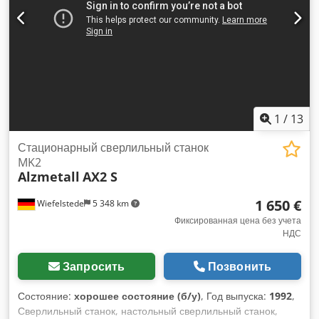
1
/
13
Стационарный сверлильный станок
MK2
Alzmetall
AX2 S
1 650 €
Wiefelstede
5 348 km
Фиксированная цена без учета
НДС
Запросить
Позвонить
Состояние:
хорошее состояние (б/у)
, Год выпуска:
1992
,
Сверлильный станок, настольный сверлильный станок,