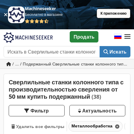
Machineseeker
К приложению
Бесплатно в магазине
Продать
Искать
/ ... / Подержанный Сверлильные станки колонного типа с
Сверлильные станки колонного типа с
производительностью сверления от
50 мм купить подержанный
(38)
Фильтр
Актуальность
Металлообработка
Св
Удалить все фильтры