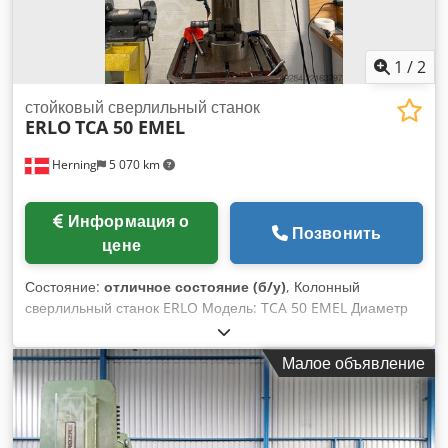
1
/
2
стойковый сверлильный станок
ERLO
TCA 50 EMEL
Herning
5 070 km
Информация о
Позвонить
цене
Состояние:
отличное состояние (б/у)
, Колонный
сверлильный станок ERLO Модель: TCA 50 EMEL Диаметр
сверления: 50 мм Резьбонарезная способность: M45 мм
Ход шпинделя: 260 мм Вылет от колонны: 400 мм
Малое объявление
Dcedezfpmzepfx An Iok Обороты: 45–1115 об/мин Размер
стола: 560 x 560 мм Автоматическая подача с помощью
кнопки Функция нарезания резьбы