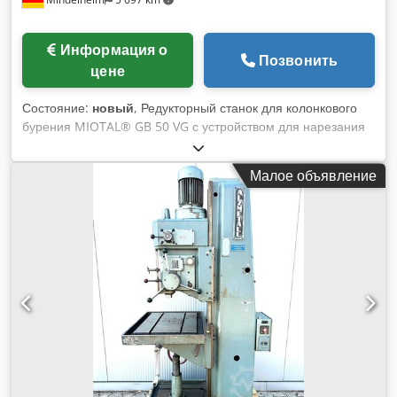
Информация о
Позвонить
цене
Состояние:
новый
, Редукторный станок для колонкового
бурения MIOTAL® GB 50 VG с устройством для нарезания
резьбы Технические данные: Производительность
сверления: 50 мм Держатель инструмента: MK 4 ход
Малое объявление
пиноли: 200 мм Возможность нарезания резьбы: M33
Торцевая фреза: 100 мм Концевая фреза: 25 мм глубина
горловины: 340 мм Размер стола: 600 x 600 мм Диаметр
колонны: 180 мм Количество Т-образных пазов: 2 Размер
Т-образного паза: 22 x 35 мм Мощность двигателя: 3 кВт
Dcsdpfx Anopxmlis Iek Масса, прибл.: 750 кг
Оборудование: - Устройство подачи СОЖ - Автоматическая
подача шпинделя - Устройство для нарезания резьбы -
Светодиодная подсветка станка - Регулируемый по высоте
защитный кожух - Поворотный стол - Ручная тонкая подача
- Защитный кожух шпинделя с концевым выключателем