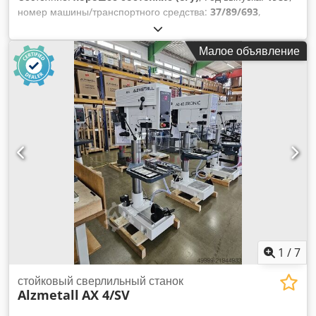
номер машины/транспортного средства:
37/89/693
,
Функциональность:
полностью работоспособен
,
Колонный сверлильный станок, полностью
Малое объявление
работоспособен, диаметр сверления до 50 мм, полностью
исправен. Djdpfx Anezfbudo Ieck
1
/
7
стойковый сверлильный станок
Alzmetall
AX 4/SV