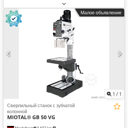
колонный сверлильный станок - Производитель: Alzmetall,
колонный сверлильный станок тип AX2 S - Крепление
Малое объявление
шпинделя: MK2 - Мощность двигателя: 0,37 / 0,55 кВт -
Регулировка оборотов: плавная - Диапазон оборотов: 450 –
4300 об/мин - Размер стола: 250 x 250 мм - Ход подачи:
560 мм - Ход шпинделя: 90 мм - Вылет: 250 мм - Диаметр
колонны: 90 мм - Габариты: 720/540/В1650 мм Dcjdpfxoyv
Ahvj An Isk - Вес: 145 кг
1
/
1
Сверлильный станок с зубчатой
колонной
MIOTAL®
GB 50 VG
Mindelheim
5 697 km