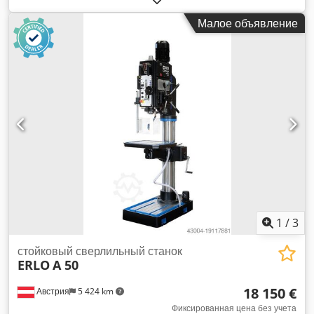
стола ø 500 мм Держатель шпинделя MK 5 Скорость
Малое объявление
вращения шпинделя 40 - 800 об/мин Подача
0,1/0,14/0,2/0,28/0,4 мм/об. Диаметр колонны 220 мм
Расстояние между шпинделем и столом макс. 670 мм
Расстояние между шпинделем и опорной плитой 1180 мм
Общая потребляемая мощность 4 кВт Вес станка ок. 1,4
тонны Размеры станка Д x Ш x В 1,5 x 0,75 x 2,4 м
Принадлежности: быстрозажимной сверлильный патрон,
устройство для подачи охлаждающей жидкости
1
/
3
стойковый сверлильный станок
ERLO
A 50
18 150 €
Австрия
5 424 km
Фиксированная цена без учета