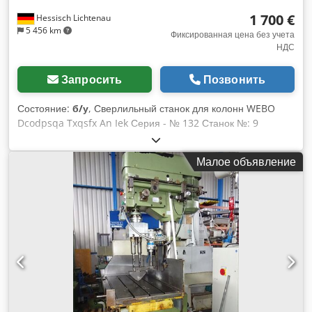
1 700 €
Hessisch Lichtenau
5 456 km
Фиксированная цена без учета
НДС
Запросить
Позвонить
Состояние:
б/у
, Сверлильный станок для колонн WEBO
Dcodpsqa Txqsfx An Iek Серия - № 132 Станок №: 9
Мощность сверления 50 мм Конус шпинделя MK 5 -
длинная пиноль горловина 430 мм ход шпинделя 280 мм
Малое объявление
Регулировка высоты сверлильной головки 500 мм Размер
стола Ø 725 мм Расстояние между сверлильным
шпинделем и столом макс. 740 мм Расстояние между
сверлильным шпинделем и зажимной поверхностью на
станине станка макс. 1240 мм Скорость вращения
шпинделя 55-820 об/мин Ступень подачи 1 0,13 - 0,2 - 0,27
- 0,4 мм/об. Ступень подачи 2 0,6 - 0,83 - 1,17 - 1,8 мм/об.
Диаметр колонны 300 мм Мощность двигателя 2,8 / 3,6 кВт
с переключением полюсов Подключение к сети 380 Вольт,
50 Гц - Скорость вращения шпинделя через 2 скорости