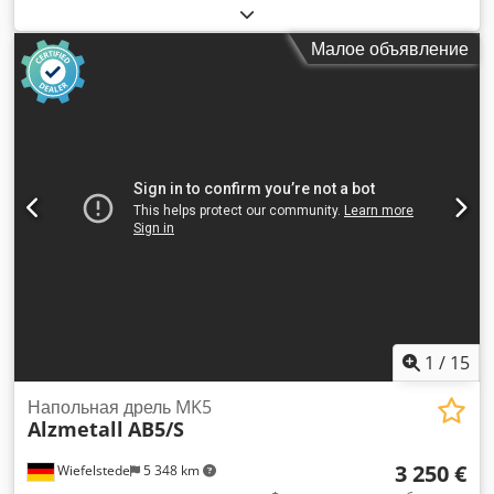
инструмента MK 5--- Производительность сверления с ST60
50 мм--- Бесступенчатая регулировка частоты вращения
Малое объявление
прибл. 40 - 180 об/мин + Dcjdpfx Anezp Dr Hs Ijk 180 - 800
об/мин--- 5 подач 0,1 / 0,14 / 0,2 / 0,28 / 0,4 мм/об---
Поверхность стола, 880 x 670 мм--- глубина горловины: 385
мм---
1
/
15
Напольная дрель MK5
Alzmetall
AB5/S
3 250 €
Wiefelstede
5 348 km