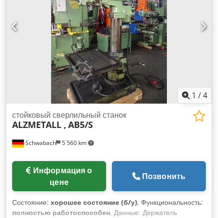
обслуживание клиентов. Свяжитесь с нами, чтобы узнать
цены, сроки поставки, наличие на складе, посмотреть
дополнительные фотографии и видео или получить
индивидуальное предложение.
1
/
4
стойковый сверлильный станок
ALZMETALL ,
AB5/S
Schwabach
5 560 km
Информация о
Позвонить
цене
Состояние:
хорошее состояние (б/у)
, Функциональность:
полностью работоспособен
, Данные: Держатель