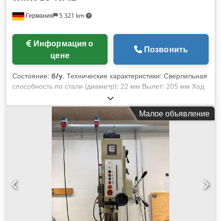
Германия
5 321 km
Информация о
Позвонить
цене
Состояние:
б/у
, Технические характеристики: Сверлильная
способность по стали (диаметр): 22 мм Вылет: 205 мм Ход
шпинделя: 100 мм Конус шпинделя: MK2 Скорость
шпинделя: 2 ступени об/мин Подача: ручная мм/об Макс.
Малое объявление
расстояние шпиндель/стол: 150 - 600 мм Опорная
поверхность основания: 350 x 400 мм Опорная
поверхность стола: 360 x 280 мм Поворот стола: 360°
Регулировка высоты стола: 450 мм с рукояткой Диаметр
колонны: Ø 100 мм Dcedpfxevxf Irs An Iek Управляющее
напряжение: 380 В Общая потребляемая мощность: 0,8
кВт Масса станка, ок.: 270 кг Габариты станка, ок. ДхШхВ:
0,6 x 0,5 x 1,95 м Колонный сверлильный станок в
комплекте с машинными тисками. Техническая
документация прилагается.