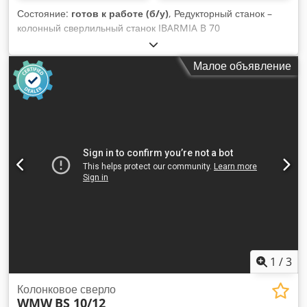
Состояние:
готов к работе (б/у)
, Редукторный станок –
колонный сверлильный станок IBARMIA B 70
-Максимальный диаметр сверления (сталь) ок. 70 мм
-Конус Морзе MK 5 -Ход шпинделя / глубина сверления ок.
Малое объявление
270 мм -Диапазон скоростей 62–1120 об/мин (12 ступеней
редуктора) -Автоматическая подача – 6 ступеней (0,1–0,6
мм/оборот) -Вылет шпинделя от колонны 425 мм -Размер
стола ок. 770x660 мм -Круглая колонна -Вращение вправо/
влево -Устройство для нарезания резьбы -Система подачи
охлаждающей жидкости -Рабочее освещение -Мощность
двигателя 5,6 кВт -Кнопка аварийной остановки /
включения-выключения -Различный инструмент /
сверлильный патрон / быстросменные патроны, включая
сменные насадки Dodpfszi E Tfex An Ijck -Документация
Габариты: Д x Ш x В 1,1 x 0,7 x 2,7 метра / Вес 1900 кг
Ошибки и опечатки возможны.
1
/
3
Колонковое сверло
WMW
BS 10/12