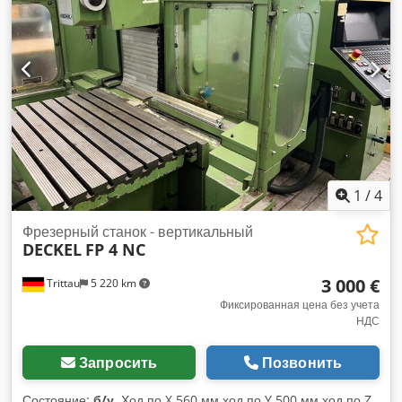
Аксессуары: - Кабина Аксессуары, изображённые
инструменты и зажимные устройства входят в комплект
поставки только в случае указания в дополнительной
информации. Оставляем за собой право на изменения и
ошибки в технических данных и информации, а также на
предварительную продажу!
1
/
4
Фрезерный станок - вертикальный
DECKEL
FP 4 NC
3 000 €
Trittau
5 220 km
Фиксированная цена без учета
НДС
Запросить
Позвонить
Состояние:
б/у
, Ход по X 560 мм ход по Y 500 мм ход по Z