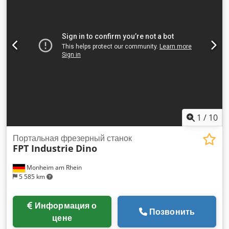
шпинделя (мин.):
1 об/мин
, быстрый ход по оси X:
18 м/
мин
, быстрая подача по оси Y:
18 м/мин
, быстрая подача
по оси Z:
16 м/мин
, диаметр крепления:
120 мм
,
положение фрезерной головки:
pionowa
, длина стола:
800
мм
, ширина стола:
320 мм
, тип входного тока:
трёхфазный
, общая высота:
2 300 мм
, общая длина:
2 100
мм
, общая ширина:
1 750 мм
, максимальная частота
вращения:
8 000 об/мин
, минимальная частота вращения
(мин.):
1 об/мин
, общий вес:
2 600 кг
, нагрузка на стол:
300
кг
, входное напряжение:
400 V
, срок гарантии:
12 месяцы
,
Оборудование:
документация / руководство, частота
1
/
10
вращения плавно регулируемая
, Специальное
предложение – скидка 5%! Обрабатывающий центр с ЧПУ
Портальная фрезерный станок
FPT Industrie
Dino
500L Обрабатывающий центр с ЧПУ 500L – это компактный
и мощный фрезерный станок с ЧПУ, предназначенный для
Monheim am Rhein
точной обработки металлов и технических пластмасс.
5 585 km
Благодаря прочной конструкции станка и прецизионным
линейным направляющим он обеспечивает высокую
точность обработки, превосходную стабильность и
Информация о
Позвонить
надежную работу – как при единичном, так и при серийном
цене
производстве. Станок оснащен шпинделем BT40