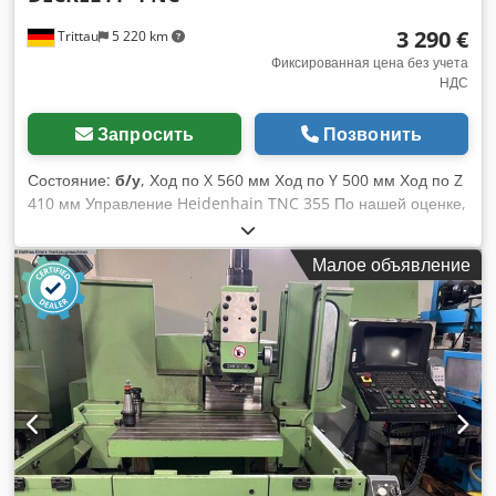
3 290 €
Trittau
5 220 km
Фиксированная цена без учета
НДС
Запросить
Позвонить
Состояние:
б/у
, Ход по X 560 мм Ход по Y 500 мм Ход по Z
410 мм Управление Heidenhain TNC 355 По нашей оценке,
станок находится в хорошем б/у состоянии и может быть
осмотрен под напряжением по предварительной
Малое объявление
договорённости. Аксессуары, изображённые инструменты и
зажимные устройства входят в комплект поставки только
при наличии соответствующей отметки в дополнительной
информации. Csdpfxjzq Hllo Ah Sorf Оговорки по
изменениям и ошибкам в технических данных и
информации, а также возможность промежуточной
продажи сохраняются!