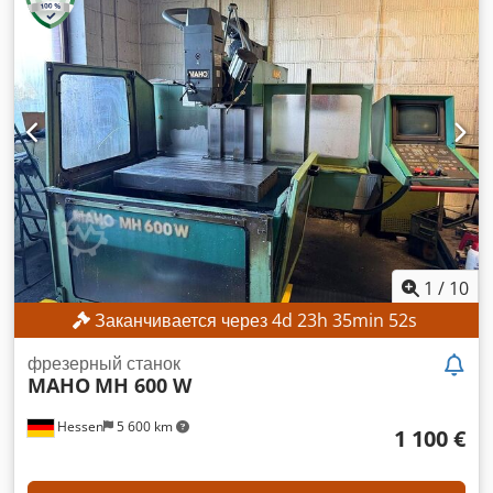
отсутствует – гарантированная продажа по самой высокой
предложенной цене! ТЕХНИЧЕСКИЕ ХАРАКТЕРИСТИКИ
Ход по оси X: 600 мм Ход по оси Y: 400 мм Ход по оси Z:
420 мм Максимальная скорость вращения шпинделя: 4000
об/мин Тип конического хвостовика: SK 40 Расстояние от
шпинделя до стола: 127–567 мм Диаметр шпинделя в
переднем подшипнике: 55 мм ИНФОРМАЦИЯ ОБ
ОБОРУДОВАНИИ Codpozpxfhsfx Ah Ssrf Система
управления: Heidenhain 407 КОМПЛЕКТАЦИЯ Ручное
колесо Сетевое подключение
1
/
10
Заканчивается через
4
d
23
h
35
min
49
s
фрезерный станок
MAHO
MH 600 W
Hessen
5 600 km
1 100 €