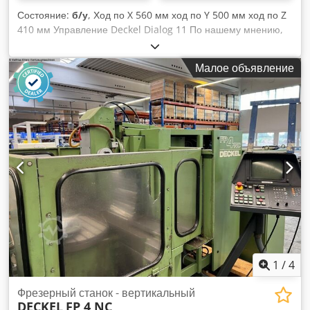
Состояние:
б/у
, Ход по X 560 мм ход по Y 500 мм ход по Z
410 мм Управление Deckel Dialog 11 По нашему мнению,
станок находится в хорошем б/у состоянии и может быть
осмотрен под напряжением по предварительной
Малое объявление
договорённости. Codpfjzq Hlrox Ah Sorf Аксессуары,
изображённые инструменты и зажимные устройства входят
в комплект поставки только в случае, если это указано в
дополнительной информации. Изменения и ошибки в
технических данных и характеристиках, а также
промежуточная продажа оставляются за продавцом!
1
/
4
Фрезерный станок - вертикальный
DECKEL
FP 4 NC