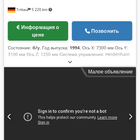
Trittau
5 220 km
Информация о
Позвонить
цене
Состояние:
б/у
, Год выпуска:
1994
, Ось X: 7300 мм Ось Y:
3100 мм Ось Z: 1250 мм Система управления: Heidenhain
Размеры рабочей поверхности: ширина 2500 мм x длина
7000 мм x высота 750 мм Количество пазов: 13 шт.
Малое объявление
Cjdpezhcinsfx Ah Ssrf Расстояние между пазами: 200 мм
Ширина паза: 28H8 мм Максимальный вес
обрабатываемой детали: 4 т/м² Мощность привода главной
оси: 40 кВт Тип крепления инструмента: ISO 50
Максимальная скорость вращения шпинделя: 4000 об/мин
Ход рабочей оси: 3600 мм Вертикальный ход: 1250 мм
Диаметр шпинделя: 120 мм По нашему мнению, станок
находится в хорошем рабочем состоянии и может быть
осмотрен в рабочем режиме по предварительной
договоренности. Технические характеристики и
комплектация: Двухстоечный портальный станок: Скорость