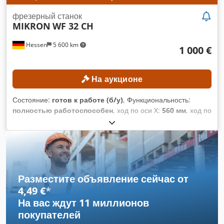
фрезерный станок
MIKRON
WF 32 CH
Hessen
5 600 km
1 000 €
На аукционе
Состояние:
готов к работе (б/у)
, Функциональность:
полностью работоспособен
, ход по оси X:
560 мм
, ход по
оси Y:
500 мм
, ход по оси Z:
400 мм
, максимальная
скорость шпинделя:
6 300 об/мин
, диапазон поворота:
45
°
, Минимальная цена отсутствует – гарантированная
продажа по самой высокой ставке! ТЕХНИЧЕСКИЕ
ХАРАКТЕРИСТИКИ Ход по оси X: 560 мм Ход по оси Y: 500
мм Ход по оси Z: 400 мм Диапазон скоростей: 25–6300 об/
Разместите объявление сейчас от
мин Угол поворота вертикальной фрезерной головки: +45°
4,49 €
*
Площадь установки, перпендикулярная оси: 300 x 450 мм
На вас ждут
11 миллионов
Credpozpwydefx Ah Ssf Количество отверстий с резьбой: 2
покупателей
x 6