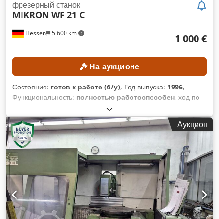
фрезерный станок
MIKRON
WF 21 C
Hessen
5 600 km
1 000 €
На аукционе
Состояние:
готов к работе (б/у)
, Год выпуска:
1996
,
Функциональность:
полностью работоспособен
, ход по
оси X:
400 мм
, ход по оси Y:
400 мм
, ход по оси Z:
400 мм
,
ширина стола:
300 мм
, длина стола:
450 мм
, Минимальная
Аукцион
цена отсутствует – гарантированная продажа по самой
высокой цене! ТЕХНИЧЕСКИЕ ХАРАКТЕРИСТИКИ Ход по
оси X: 400 мм Crodpfozpwx Hjx Ah Sef Ход по оси Y: 400
мм Ход по оси Z: 400 мм Площадь рабочей поверхности
стола: 300 x 450 мм Количество отверстий с резьбой: 2 x 6