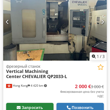
1
/
3
фрезерный станок
Vertical Machining
Center
CHEVALIER QP2033-L
2 000 €
Hong Kong
4 420 km
3 000 €
Фиксированная цена без учета
НДС
Запросить
Позвонить