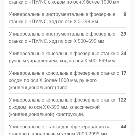
станки с ЧПУ/NC с ходом по оси X более 1000 мм
Универсальные инструментальные фрезерные
9
станки с ЧПУ/NC, ход по оси X 0-399 мм
Универсальные инструментальные фрезерные
29
станки с ЧПУ/NC, ход по оси X 500–699 мм
Универсальные консольные фрезерные станки с
24
ручным управлением, ход по оси X 500–699 мм
Универсальные консольные фрезерные станки с
17
ходом по оси X более 1000 мм, ручного
(конвенционального) типа
Универсальные консольные фрезерные станки,
122
с ходом по оси X 0-399 мм, классической
(конвенциональной) конструкции.
Универсальные станки для фрезерования на
44
станине с продольным ходом 2000-2999 мм