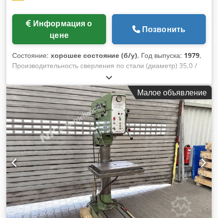
Информация о
Позвонить
цене
Состояние:
хорошее состояние (б/у)
, Год выпуска:
1979
,
Производительность сверления по стали (диаметр) 35,0 /
40,0 мм Вылет 300 мм Ход сверления 180 мм Диапазон
скоростей 110–1450 об/мин Размер стола Ø 455 мм
Малое объявление
Диаметр колонны 155 мм Подача 0,1 / 0,2 / 0,3 м/мин
Конус шпинделя MK 4 Мощность двигателя 1,5 кВт Вес 450
кг Габаритные размеры (Д x Ш x В) 800 x 650 x 1850 мм
Комплектация: - Прочная колонная сверлильная машина
(ременная передача) - Автоматическая подача шпинделя -
Плавная регулировка скорости - Ограничитель глубины
сверления - Круглый стол с Т-образными пазами *
Регулировка по высоте с помощью рукоятки * Поворотный -
Кнопка аварийной остановки (спереди) - Система подачи
охлаждающей жидкости с отдельным резервуаром Djdpfx
Ajzl E Tksixock - Инструкция по эксплуатации