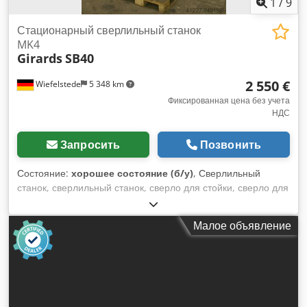
1
/
9
Стационарный сверлильный станок
MK4
Girards
SB40
2 550 €
Wiefelstede
5 348 km
Фиксированная цена без учета
НДС
Запросить
Позвонить
Состояние:
хорошее состояние (б/у)
, Сверлильный
станок, сверлильный станок, сверло для стойки, сверло для
колонн Dedpfx Aiecpbwbexsck -размер стола: 500 мм
-конец шпинделя: MK4 -Проекция: 400 мм -Спиды: 38-750
Малое объявление
об/мин -Кормить: 0,08-0,13 мм/обратно -Колонны: Ø 220
мм -Ход шпинделя: 235 мм -Передача: -Размеры:
640/1020/H2730 мм -Вес: 965 кг