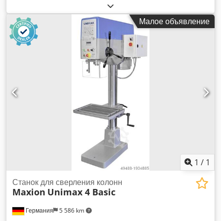
Aixeck Плавная регулировка оборотов с индикатором
Автоматическая подача
Малое объявление
1
/
1
Станок для сверления колонн
Maxion
Unimax 4 Basic
Германия
5 586 km