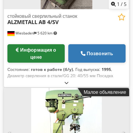
1
/
5
стойковый сверлильный станок
ALZMETALL
AB 4/SV
Wiesbaden
5 620 km
Информация о
Позвонить
цене
Состояние:
готов к работе (б/у)
, Год выпуска:
1995
,
Диаметр сверления в стали/GG 20: 40/55 мм Посадка
шпинделя: MK 4 Вылет: 345 мм Размер стола: 450 x 600
мм Макс. расстояние между столом и пинолью: 785 мм Ход
Малое объявление
пиноли: 180 мм Обороты шпинделя в 4 группах с помощью
многоскоростного двигателя и коробки передач, а также
бесступенчато регулируемые: 160 - 1540 об/мин 4
автоматические подачи: 0,09; 0,12; 0,18 и 0,22 мм/об
Приводной мотор: 380 В, 2,6/3,2 кВт Вес: 640 кг Dcsdpfozh
H D Nex Aixjk Необходимая площадь: 700 x 1150 x 2000 мм