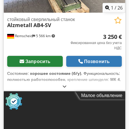
1
/
26
стойковый сверлильный станок
Alzmetall
AB4-SV
3 250 €
Remscheid
5 566 km
Фиксированная цена без учета
НДС
Запросить
Позвонить
Состояние:
хорошее состояние (б/у)
, Функциональность:
полностью работоспособен
, крепление шпинделя:
МК 4
,
На продажу выставлен столбовой сверлильный станок
марки Alzmetall в хорошем, бывшем в употреблении
Малое объявление
состоянии, как показано на фотографиях. Технические
характеристики: • Производитель: Alzmetall • Модель: AB4-
SV • Диапазон скоростей вращения: приблизительно 60–765
об/мин • Ход пиноли: приблизительно 180 мм • Скорости
подачи: 0,15 / 0,2 / 0,3 / 0,36 мм/об • Размер стола:
приблизительно 600 x 450 мм • Оборудован насосом для