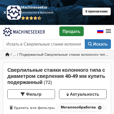
Machineseeker
К приложению
Бесплатно в магазине
Продать
Искать
/ ... / Подержанный Сверлильные станки колонного типа с
Сверлильные станки колонного типа с
диаметром сверления 40-49 мм купить
подержанный
(72)
Фильтр
Актуальность
Металлообработка
Св
Удалить все фильтры