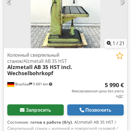
1
/
21
Колонный сверлильный
станок/Alzmetall AB 35 HST
Alzmetall
AB 35 HST incl.
Wechselbohrkopf
5 990 €
Bruchsal
5 691 km
Фиксированная цена без учета
НДС
Запросить
Позвонить
Состояние:
готов к работе (б/у)
, Alzmetall AB 35 HST /
Сверлильный станок с колонной и поворотной головкой /