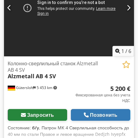
1
/
6
Колонно-сверлильный станок Alzmetall
AB 4 SV
Alzmetall
AB 4 SV
5 200 €
Gütersloh
5 453 km
Фиксированная цена без учета
НДС
Запросить
Позвонить
Состояние:
б/у
, Патрон MK 4 Сверлильная способность до
40 мм по стали Правое и левое вращение Dedjzh Ivyepfx