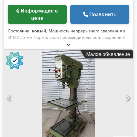
Информация о
Позвонить
цене
Состояние:
новый
, Мощность непрерывного сверления в
St 60: 35 мм Нормальная производительность сверления:
40 мм Мощность нарезания резьбы: M 30 Шпиндель: MK 4
Бесступенчатая регулировка скорости подачи: 20 - 400 мм/
Малое объявление
мин Программируемая глубина сверления: 175 мм глубина
горловины: 300 мм Dedpfxsb Nbvgs Aixeck Расстояние
шпиндель/стол: от 70 до 830 мм Поверхность стола: 550 x
400 мм Диаметр колонки: 120 мм Общая высота: 1 980 мм
Вес: 450 кг Переключение полюсов двигателя: 1,5 / 3,0 кВт
Бесступенчатая регулировка скорости вращения шпинделя
Диапазон A: 120 - 2 500 об/мин. Бесступенчатая
регулировка скорости вращения шпинделя Диапазон B: 60 -
1 200 об/мин.