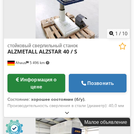
1
/
10
стойковый сверлильный станок
ALZMETALL
ALZSTAR 40 / S
Ahaus
5 496 km
Информация о
Позвонить
цене
Состояние:
хорошее состояние (б/у)
,
Производительность сверления в стали (диаметр): 40,0 мм
Вылет: 293 мм Ход сверления: 140 мм Dcjdpszl E Uzofx
Aixok Конус Морзе: MK 3 Стол: 510 x 360 мм Диапазон
Малое объявление
скоростей: 160 - 2250 об/мин Диаметр колонны: 115 мм
Общая потребляемая мощность: 1,45 / 1,90 кВт Вес: 270 кг