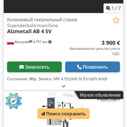
1
/
7
Колонковый сверлильный станок
Staenderbohrmaschine
Alzmetall
AB 4 SV
3 900 €
Kaczynek
4 751 km
Фиксированная цена без учета
НДС
Запросить
Позвонить
Состояние:
б/у
, Запись: MK 4 Dcjdob N Ezropfx Aixjk
Малое объявление
Поиск сохранить