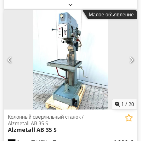
Walter Gras Arbo3 - Максимальный диаметр сверления по
стали: около 40 мм - Максимальный диаметр сверления по
Малое объявление
чугуну: около 45 мм - Максимальный диаметр нарезаемой
резьбы: M25 - Конус шпинделя: MK 4 - Ход шпинделя: 180
мм - Диапазон скоростей (ПЛАВНО РЕГУЛИРУЕМЫЙ): 65–
1750 об/мин - Переключаемые диапазоны скоростей: 130–
480 / 480–1750 об/мин - Автоматическая подача: 0,1–0,2–
0,3 мм/об - Глубина сверления регулируется с помощью
шкалы глубины Dodpfjzn Unvox Aixeck - Индикатор
скорости - Вращение вправо / влево - Поворотная
сверлильная головка с инструментом - Рабочий стол с
регулируемой высотой с помощью ручной рукоятки -
Система подачи охлаждающей жидкости - Аварийный
выключатель / Выключатель - Рабочий светильник
Габариты: Д x Ш x В: 1 x 0,8 x 2,1 метра / Вес: около 1200 кг
Ошибки и опечатки возможны.
1
/
20
Колонный сверлильный станок /
Alzmetall AB 35 S
Alzmetall
AB 35 S