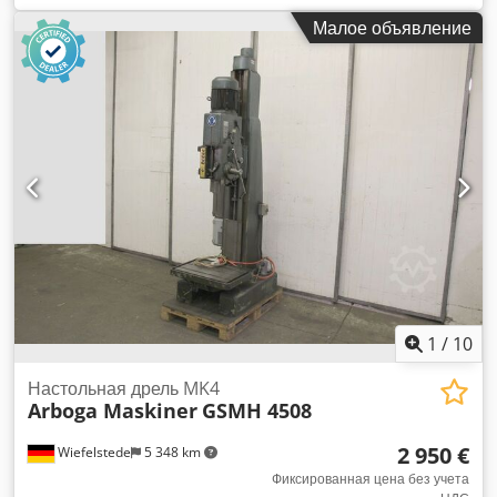
станок для бурения колонн типа 40 TF/C -Двигатель: MEZ
Малое объявление
2,2 кВт -скорости: 56 - 2240 об/мин -Размер стола: 400 x
315 мм, перемещение 600 мм -монтаж шпинделя: MK4
-ход шпинделя: 165 мм -горло: 290 мм -колонны Ø: 140 мм
-Размеры: 1200/650/H1990 мм Djdehck U Ijpfx Aixeck -Вес:
602 кг
1
/
10
Настольная дрель MK4
Arboga Maskiner
GSMH 4508
2 950 €
Wiefelstede
5 348 km
Фиксированная цена без учета