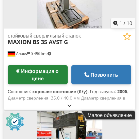
1
/
10
стойковый сверлильный станок
MAXION
BS 35 AVST G
Ahaus
5 496 km
Информация о
Позвонить
цене
Состояние:
хорошее состояние (б/у)
, Год выпуска:
2006
,
Диаметр сверления: 35,0 / 40,0 мм Диаметр сверления в
чугуне: 50,0 мм Нарезание резьбы: M 30 Ход сверла: 150
мм Размер столешницы: 730 x 210 мм Вылет: 280 мм
Малое объявление
Диапазон скоростей: 80,0 - 1400 об/мин Расстояние
шпиндель/стол: 85 - 755 мм Конус шпинделя: MK 4
Диаметр колонны: 120 мм Подача: 0,1 / 0,2 / 0,3 мм/об
Напряжение: 400 В Мощность двигателя: 1,3 / 2,3 кВт Вес