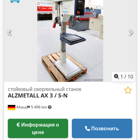
Габаритные размеры (Д-Ш-В): 500 x 800 x 1920 мм
Оснащение: - надежный сверлильный станок колонного
типа - плавная регулировка скорости (клиноременная
передача) - двигатель с возможностью реверсивного
вращения - ограничитель глубины сверления - стол станка
с 2 Т-образными пазами * регулируемая по высоте с
помощью рукоятки - грибовидная кнопка (с фиксацией) для
аварийного останова - переключатель для вращения по
часовой стрелке и против часовой стрелки - ножной
выключатель для вращения по часовой стрелке и против
часовой стрелки - руководство по эксплуатации (в формате
PDF)
1
/
10
стойковый сверлильный станок
ALZMETALL
AX 3 / S-N
Ahaus
5 496 km
Информация о
Позвонить
цене