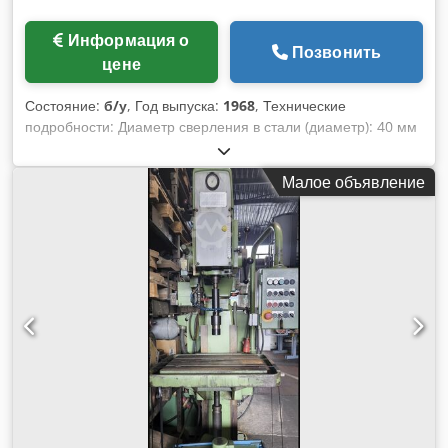
Информация о
Позвонить
цене
Состояние:
б/у
, Год выпуска:
1968
, Технические
подробности: Диаметр сверления в стали (диаметр): 40 мм
выступ: 380 мм Ход сверления: 240 мм Крепление
шпинделя МК: МК 5 Скорость вращения шпинделя:: н.б. об/
Малое объявление
мин Dodpfovpfzysx Aixsck Подача: 01 / 0,14 / 0,2 / 0,28 / 0,4
(ручная+автоматическая) мм/об Расстояние шпиндель/стол
макс.: 200 - 800 мм Площадь зажима стола: 540 x 730 мм
Поворот стола: 360° Регулировка сверлильного стола: 600
(ручная) мм Диаметр колонны: Ø 220 мм Площадь зажима
базовой плиты: Ш: 510 x Д: 510 мм Общая потребляемая
мощность: 4,0 кВт Вес машины примерно: 1300 кг Габариты
машины примерно ДxШxВ: 1,2 x 0,95 x 2,35 м Управление
через панель управления и/или ножной переключатель
механическая нарезка резьбы включая порок *