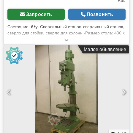
НДС
Запросить
Позвонить
Состояние:
б/у
, Сверлильный станок, сверлильный станок,
сверло для стойки, сверло для колонн -Размер стола: 430 x
615 мм -конец шпинделя: MK4 -Проекция: 365 мм -Спиды:
63-800 об/мин -Шпиндельный ход: 195 мм -Передача
Малое объявление
-Кормить: 0,1-0,4 мм/обратно -водяное охлаждение
Dedsdyb Htepfx Aixeck -Размеры: 730/1040/H2640 мм -Вес:
1026 кг