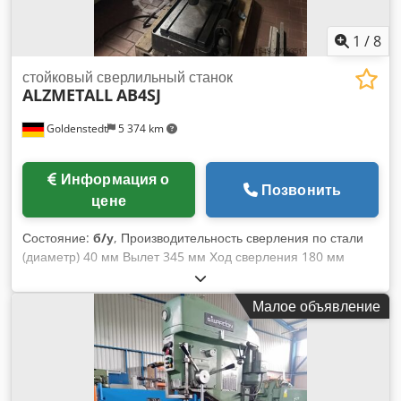
возможны.
1
/
8
стойковый сверлильный станок
ALZMETALL
AB4SJ
Goldenstedt
5 374 km
Информация о
Позвонить
цене
Состояние:
б/у
, Производительность сверления по стали
(диаметр) 40 мм Вылет 345 мм Ход сверления 180 мм
Частота вращения шпинделя 25-640 об/мин Диаметр
колонны 180 мм Размер стола Ø прибл. 560 мм Площадь
Малое объявление
зажима Ø 445 мм Подачи 0,1; 0,2; 0,3 мм/оборот Конус
шпинделя MK 4 Масса станка ок. 1 т Габариты ок. 650 x
1000 x 2100 мм с устройством нарезки резьбы ножной
переключатель Djdpfx Asx Iwgqoixjck с системой
охлаждения в основании бесступенчатая регулировка