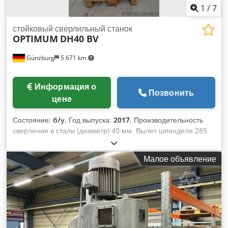
объявлениями, чтобы получить полное представление о
1
/
7
нашем ассортименте.
стойковый сверлильный станок
OPTIMUM
DH40 BV
Günzburg
5 671 km
Информация о
Позвонить
цене
Состояние:
б/у
, Год выпуска:
2017
, Производительность
сверления в стали (диаметр) 40 мм. Вылет шпинделя 285
мм. Ход сверления 160 мм. Частота вращения шпинделя
150–2000 об/мин. Конус шпинделя MK4. Диаметр колонны
Малое объявление
115 мм. Общая потребляемая мощность 1,5/2,2 кВт. Масса
станка около 275 кг. Dedozpzdajpfx Aixjck Габаритные
размеры: около 1000x700x1900 мм.