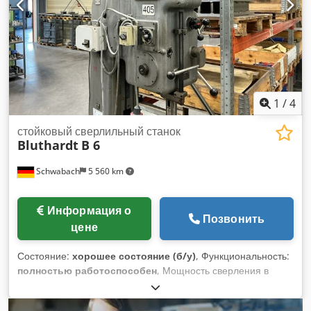
1
/
4
стойковый сверлильный станок
Bluthardt
B 6
Schwabach
5 560 km
Информация о
Позвонить
цене
Состояние:
хорошее состояние (б/у)
, Функциональность:
полностью работоспособен
, Мощность сверления в
режиме ST 60: 50 мм. 8 передаточных чисел: 67–750 об/
мин. Двигатель шпинделя: 2,5 / 3,3 кВт. 4 скорости подачи