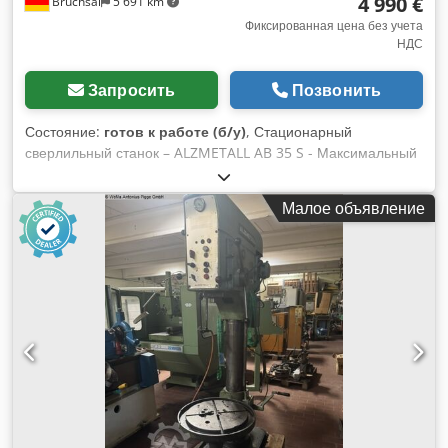
4 990 €
Bruchsal
5 691 km
Фиксированная цена без учета
НДС
Запросить
Позвонить
Состояние:
готов к работе (б/у)
, Стационарный
сверлильный станок – ALZMETALL AB 35 S - Максимальный
диаметр сверления по стали: около 45 мм - Максимальный
диаметр сверления по чугуну: около 48 мм - Конус
Малое объявление
шпинделя: MK 4 - Вылет шпинделя: около 350 мм - Ход
шпинделя: около 180 мм - Диапазон скоростей вращения
шпинделя: 2 ступени / 65–1450 об/мин (ПЛАВНО
РЕГУЛИРУЕМЫЙ) - Автоматическая подача: 0,1–0,2–0,3–0,4
мм/об - Ограничитель глубины сверления - Площадь
установки стола: около 600x460 мм - Ход стола: около 600
мм - Регулировка высоты стола с помощью рукоятки -
Диаметр колонны: около 200 мм - Мощность двигателя:
около 3,5 кВт - Система подачи охлаждающей жидкости -
Рабочий светильник - Индикатор скорости вращения
Габаритные размеры: ДхШхВ 1,1x0,7x2,1 м / Вес: около
1200 кг Dodpfx Aieznlf Ejxock Ошибки и опечатки