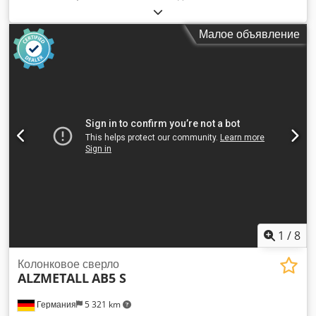
головка регулируется на 600 мм Сверлильная способность
40 мм 2 диапазона скоростей, бесступенчатая регулировка
Малое объявление
60–1600 об/мин 3 подачи: 0,1 / 0,16 / 0,25 мм/об
Крепление: MK 4 Dcjdpfx Aszixgleixjk Вылет примерно 330
мм Ход шпинделя 220 мм Оценочный вес 1 т
(Демонстрационный образец: одноосевой стол с
поперечным перемещением 250 мм, поверхность
крепления 600 x 240 мм)
1
/
8
Колонковое сверло
ALZMETALL
AB5 S
Германия
5 321 km