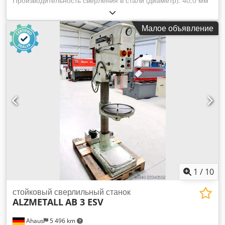
Производительность сверления в стали (диаметр): 40,0 мм
Вылет: 293 мм Ход сверления: 140 мм Конус Морзе: 3 MK
Стол: 415 x 350 мм Диапазон скоростей: 160–2250 об/мин
Малое объявление
Диаметр колонны: 115 мм Общая потребляемая мощность:
1,45 / 1,90 кВт Dcodpfxszl E T Rj Aixek Вес: 285 кг
Габаритные размеры (Д x Ш x В): 500 x 800 x 1920 мм
Комплектация: – надежный столбовой сверлильный станок
– плавная регулировка скорости (клиноременная передача)
– двигатель с возможностью реверсивного вращения – упор
для ограничения глубины сверления – станина станка с 2
Т-образными пазами * регулировка по высоте с помощью
ручного маховика – грибовидная кнопка (с фиксацией) для
аварийного выключения – переключатель для
реверсивного вращения (вправо и влево) – руководство по
эксплуатации (в формате PDF)
1
/
10
стойковый сверлильный станок
ALZMETALL
AB 3 ESV
Ahaus
5 496 km