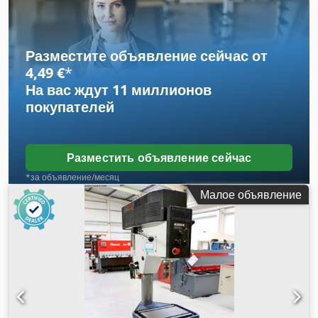
при сверлении: 0,1 / 0,2 / 0,3 / 0,40 мм/об. Вылет шпинделя
(приблизительно): 355 мм. Размеры стола: 500 x 620 мм
(измерено без учета бортика). Ход шпинделя: 250 мм.
Конус Морзе: MK 5. Dcedpfxezrzl Ao Aixjk
Разместите объявление сейчас от
4,49 €
*
На вас ждут
11 миллионов
покупателей
Разместить объявление сейчас
*за объявление/месяц
Малое объявление