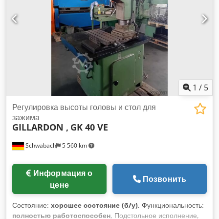
оборотов, 2 ступени коробки передач и 2 скорости
двигателя
1
/
5
Регулировка высоты головы и стол для
зажима
GILLARDON ,
GK 40 VE
Schwabach
5 560 km
Информация о
Позвонить
цене
Состояние:
хорошее состояние (б/у)
, Функциональность:
полностью работоспособен
, Подстольное исполнение,