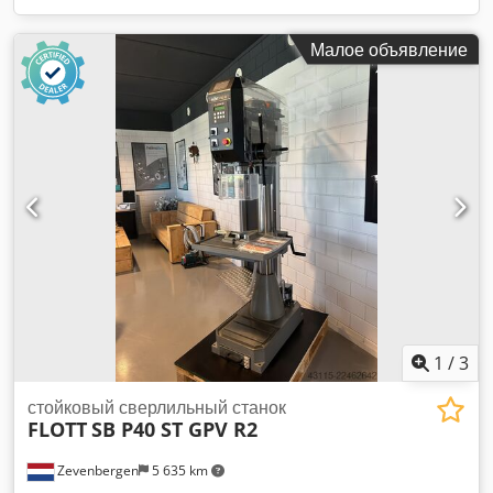
Малое объявление
1
/
3
стойковый сверлильный станок
FLOTT
SB P40 ST GPV R2
Zevenbergen
5 635 km