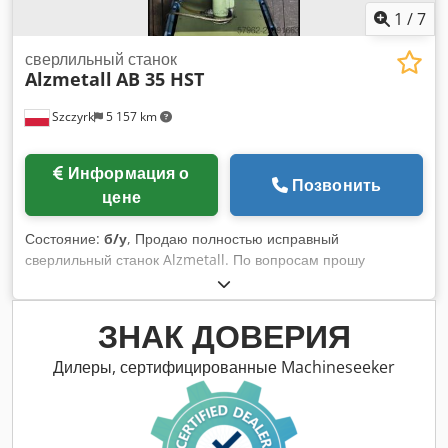
1
/
7
сверлильный станок
Alzmetall
AB 35 HST
Szczyrk
5 157 km
Информация о
Позвонить
цене
Состояние:
б/у
, Продаю полностью исправный
сверлильный станок Alzmetall. По вопросам прошу
обращаться. Dcsdpfezcg Rtsx Aixjk
ЗНАК ДОВЕРИЯ
Дилеры, сертифицированные Machineseeker