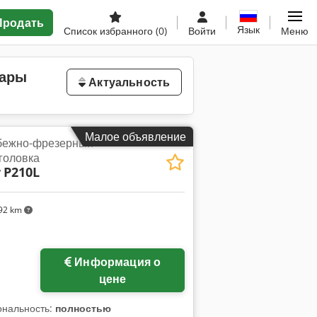
Продать
Язык
Список избранного
(0)
Войти
Меню
уары
Актуальность
Малое объявление
бежно-фрезерный
головка
r
P210L
92 km
Информация о
цене
ональность:
полностью