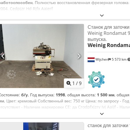
работоспособен
, Полностью восстановленная фрезерная головка о
2004. Cedpjzr Hd Rjfx Aaierf
Станок для заточки
Weinig Rondamat 9
выпуска.
Weinig
Rondama
Wijchen
5 573 km
1
/
9
Состояние:
б/у
, Год выпуска:
1998
, общая высота:
1 500 мм
, общая
мм
, Цвет: кремовый Собственный вес: 750 кг Цена: по запросу - Год
отсутствует - Наличие маркировки CE: да Crodpfxjzry Ivj Aaijf - На
номер: 84915 - Система управления: традиционная - Транспортные
(д x ш x в) - Транспортный вес [кг]: 750 кг - Транспортная упаковк
станок для заточки
указанная цена включает в себя НДС НДС/налог на добавленную ст