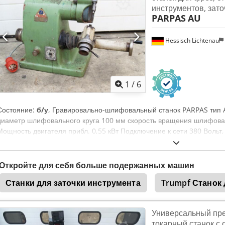
инструментов, зато
PARPAS
AU
Hessisch Lichtenau
1
/
6
Состояние:
б/у
, Гравировально-шлифовальный станок PARPAS тип 
диаметр шлифовального круга 100 мм скорость вращения шлифова
Мощность двигателя прибл. 0,55 кВт Подключение к сети 380 Вольт,
DECKEL с S20x2) Crjdpfx Aodzp T Tjaief - Цанга Ø 15,0 мм - Устрой
шлифовальных кругов для передней стороны шлифовального круга 
350 х 450 мм вес ок. 80 кг хорошее состояние
Откройте для себя больше подержанных машин
Станки для заточки инструмента
Trumpf Станок 
Универсальный пр
токарный станок с