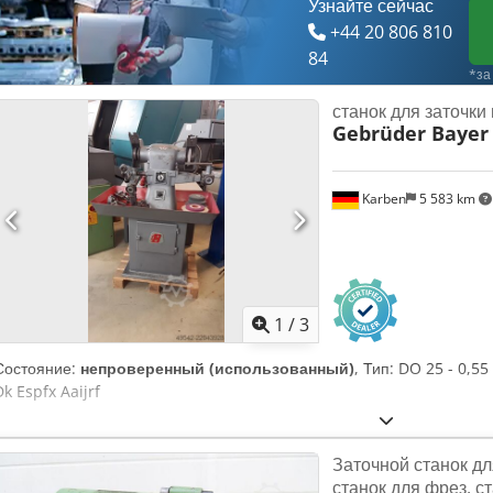
Узнайте сейчас
+44 20 806 810
84
*за
станок для заточки
Gebrüder Bayer
Karben
5 583 km
1
/
3
Состояние:
непроверенный (использованный)
, Тип: DO 25 - 0,55
Dk Espfx Aaijrf
Заточной станок дл
станок для фрез, с