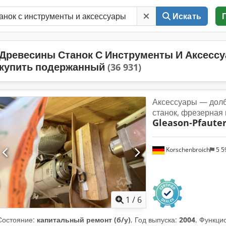
Искать
Древесины Станок С Инструменты И Аксесс
купить подержанный
(36 931)
Аксессуары — дол
станок, фрезерная 
Gleason-Pfaute
Korschenbroich
5 5
1
/
6
Состояние:
капитальный ремонт (б/у)
, Год выпуска:
2004
, Функци