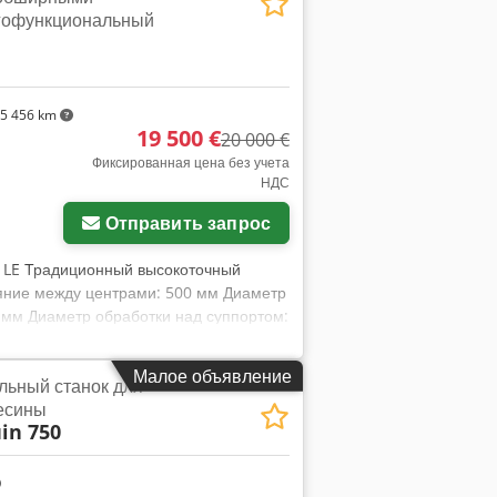
огофункциональный
5 456 km
19 500 €
20 000 €
Фиксированная цена без учета
НДС
Отправить запрос
4 LE Традиционный высокоточный
яние между центрами: 500 мм Диаметр
0 мм Диаметр обработки над суппортом:
 23 мм Крепление патрона: M40 x 3,5
а/ход пиноли: 80 мм Частота вращения
Малое объявление
льный станок для
е: 400 В, 50 Гц - 3-осевая цифровая
есины
дикация HEIDENHAIN, модель VRZ 136B
in 750
ики в комплекте - Управление
обки передач и плавная регулировка
 комплект сменных зубчатых колёс -