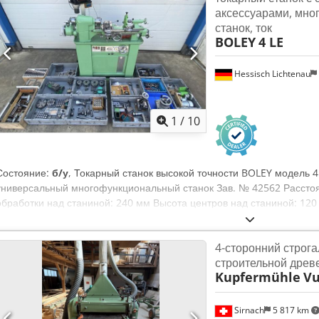
аксессуарами, мн
станок, ток
BOLEY
4 LE
Hessisch Lichtenau
1
/
10
Состояние:
б/у
, Токарный станок высокой точности BOLEY модель 
универсальный многофункциональный станок Зав. № 42562 Рассто
обработки над станиной: 240 мм Высота центров над станиной: 12
140 мм Высота центров над суппортом: 70 мм Отверстие шпинделя:
мм, наружная резьба Конус пиноли задней бабки: MK 2 Регулировк
4-сторонний строга
шпинделя: 30 - 1300 об/мин Мощность привода: 1,1 кВт Подключени
строительной древ
индикация RSF ELEKTRONIC, модель Z503ST-220 - Позиционная ин
Kupfermühle
Vu
для энкодера угла вращения - ЖК-дисплей для измерительной техн
скоростью шпинделя: 2 клиновые ременные ступени, 2 ступени кор
вариатором - Продольная подача через сменные зубчатые колёса +
Sirnach
5 817 km