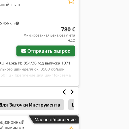
чной стан
5 456 km
780 €
Фиксированная цена без учета
НДС
Отправить запрос
AU марка № 854/36 год выпуска 1971
льного шпинделя ок. 3500 об/мин
 50 Гц - Крепление для цанг (система
ство для правки алмазных
занимаемая площадь Д х Ш х В 700 х
Для Заточки Инструмента
Шлифовальный Инстру
Малое объявление
ецизионный
 обширными