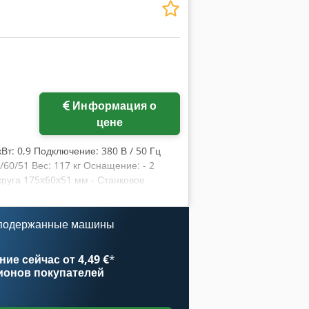
вания из промышленной сферы в любое
Запросить больше
Информация о
фотографий
цене
Вт: 0,9 Подключение: 380 В / 50 Гц
60/51 Вес: 117 кг Оснащение: - 2
круга 175x60x51 мм - Станковое
 подержанные машины
ие сейчас от 4,49 €
*
ионов покупателей