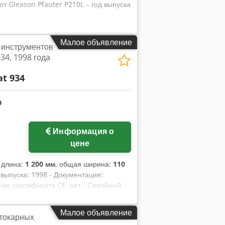
т Gleason Pfauter P210L – год выпуска
Малое объявление
 инструментов
34, 1998 года
t 934
Информация о
цене
 длина:
1 200 мм
, общая ширина:
110
 выпуска: 1998 - Документация:
личие сертификата CE: нет - Серийный
 размеры: 1200 мм x 110 мм x 1500 мм
а [шт.]: 1 Финансовая информация НДС:
Малое объявление
 токарных
оимость: НДС подлежит вычету для