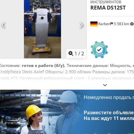
инструментов
предприятий Возможна доставка и прием в зачет любого оборудо
REMA
DS12ST
время. Лукас ван Россум
Karben
5 583 km
1
/
2
Состояние:
готов к работе (б/у)
, Технические данные: Мощность, к
Crodpfxoza Dwxs Aaief Обороты: 2.900 об/мин Размеры дисков: 175/
стола ATS (пружинный вибрационный стол) - 2 алмазных чашечных 
исполнение
Немедленно продать
Разместите объявлен
На вас ждут
11 милл