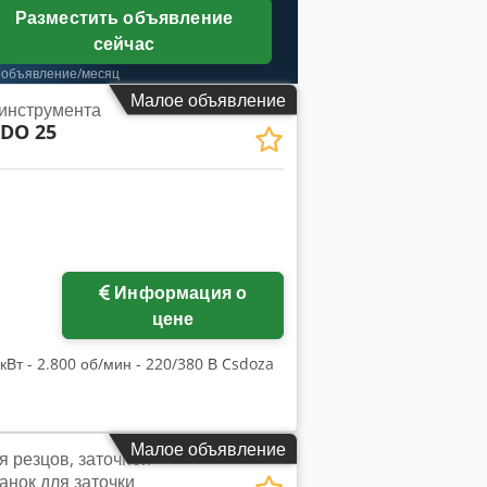
Разместить объявление
сейчас
 объявление/месяц
Малое объявление
 инструмента
DO 25
Информация о
цене
 кВт - 2.800 об/мин - 220/380 В Csdoza
Малое объявление
я резцов, заточной
танок для заточки