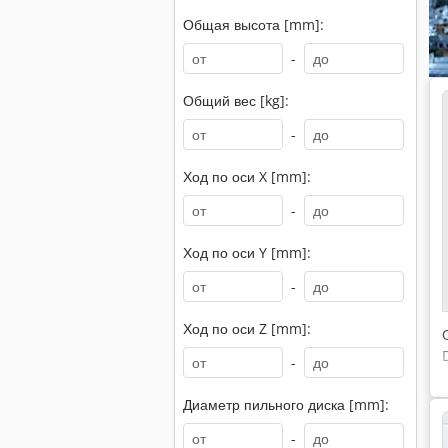
Общая высота [mm]:
-
Общий вес [kg]:
-
Ход по оси X [mm]:
-
Ход по оси Y [mm]:
-
Ход по оси Z [mm]:
-
Диаметр пильного диска [mm]:
-