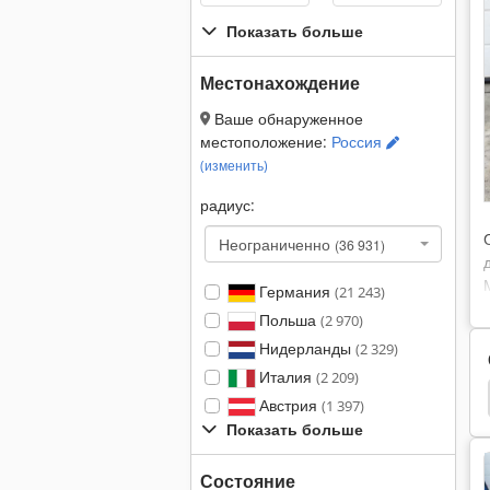
Показать больше
Местонахождение
Ваше обнаруженное
местоположение:
Россия
(изменить)
радиус:
Неограниченно
(36 931)
Германия
(21 243)
Польша
(2 970)
Нидерланды
(2 329)
Италия
(2 209)
анок
Зубофрезерный
Pfauter
Gleason
Австрия
(1 397)
Показать больше
Состояние