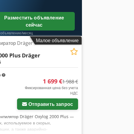
ак резервный транспортный респиратор
Разместить объявление
сейчас
 объявление/месяц
Малое объявление
иратор Dräger
000 Plus
Dräger
s
m
1 699 €
1 988 €
Фиксированная цена без учета
НДС
Отправить запрос
ентилятор Dräger Oxylog 2000 Plus —
, используемое в скорых,
ции, а также аварийно-