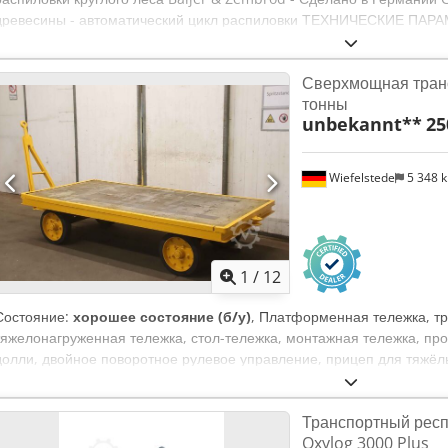
древесины - автоматический цикл распиловки ТЕХНИЧЕСКИЕ ПАР
бревна 1000 мм - максимальный вылет крана 9200 мм - рабочий угол
" - грузоподъёмность: 2000 мм - 2560 кг 7240 мм - 1680 кг 9200 мм 
Сверхмощная транс
6000x2150 мм - самосвал с двухсторонней гидравлической разгрузк
тонны
- мощность двигателя подачи 8,6 кВт - скорость подачи 90 м/мин 
unbekannt**
25
бревна - рабочая длина 1000 мм - гидравлический ход направляющ
работы - подъем бревна - встроенная система удаления опилок 2,2
размеры 12,5 x 2,4 x 2,4 м вес 12 000 кг
Wiefelstede
5 348 
1
/
12
Состояние:
хорошее состояние (б/у)
, Платформенная тележка, тр
тяжелонагруженная тележка, стол-тележка, монтажная тележка, п
долли, двойное поворотное рулевое управление, прицеп для тяжёлы
-Тяжёлая транспортная тележка: промышленный прицеп с одноос
-Платформа: 2500/1260/H550 мм -Грузоподъемность: 4,5 т -Шины: 
Транспортный респ
-Тягово-сцепное устройство: для промышленного прицепа -Количест
Oxylog 3000 Plus
-Габариты: 3940/1260/H550 мм -Вес: 415 кг