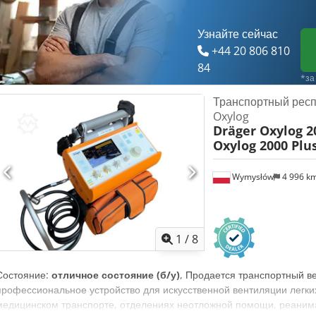
состоянии, представленном на фотографиях, идеально подходит к
для скорой помощи, больницы или техчасти. Cedpfex Tuyxjx Aifjha
Узнайте сейчас
+44 20 806 810
84
*за
Транспортный респ
Oxylog
Dräger Oxylog 2
Oxylog 2000 Plu
Wymysłów
4 996 k
1
/
8
Состояние:
отличное состояние (б/у)
, Продается транспортный в
профессиональное устройство для искусственной вентиляции легких
медицинском транспорте, отделениях неотложной помощи, реанима