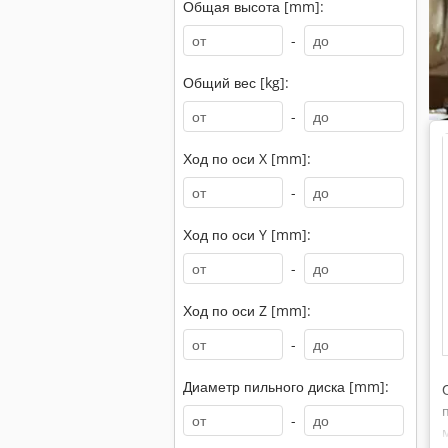
Общая высота [mm]:
-
Общий вес [kg]:
-
Ход по оси X [mm]:
-
Ход по оси Y [mm]:
-
Ход по оси Z [mm]:
-
Диаметр пильного диска [mm]:
-