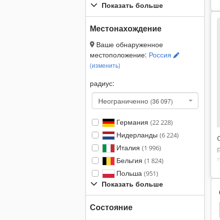
Показать больше
Местонахождение
Ваше обнаруженное
местоположение:
Россия
(изменить)
радиус:
Неограниченно
(36 097)
Германия
(22 228)
Нидерланды
(6 224)
Италия
(1 996)
Бельгия
(1 824)
Польша
(951)
Показать больше
Состояние
emaster Plus
Felins Loop Plus
Johnston 2000