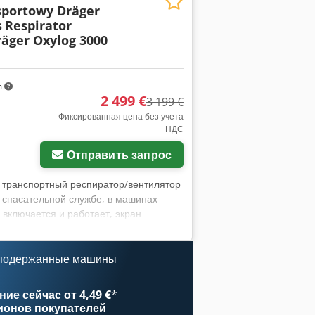
sportowy Dräger
s
Respirator
äger Oxylog 3000
m
2 499 €
3 199 €
Фиксированная цена без учета
НДС
Отправить запрос
транспортный респиратор/вентилятор
й спасательной службе, в машинах
включается и работает, экран
тные следы эксплуатации; на корпусе
тоспособность и функцию прибора.
вентиляции согласно модели Oxylog
 подержанные машины
 сигнализацией. Комплектация:
 соединения как на фото.
ие сейчас от 4,49 €
*
употреблении, продаётся строго в
ионов покупателей