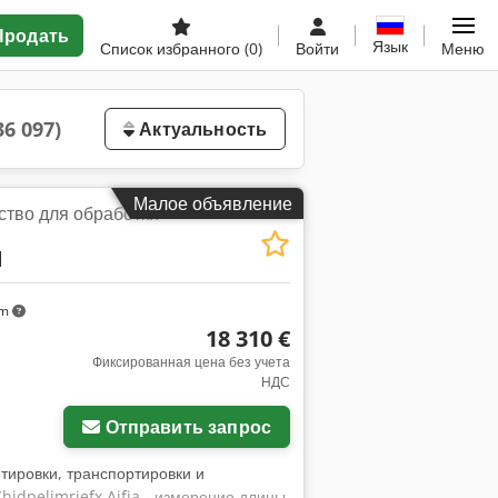
Продать
Язык
Список избранного
(0)
Войти
Меню
36 097)
Актуальность
Малое объявление
ство для обработки
d
km
18 310 €
Фиксированная цена без учета
НДС
Отправить запрос
тировки, транспортировки и
hjdpelimriefx Aifja - измерение длины