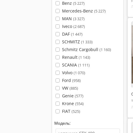
Benz
(5 227)
Mercedes-Benz
(5 227)
MAN
(3 327)
Iveco
(2 687)
DAF
(1 447)
SCHMITZ
(1 333)
Schmitz Cargobull
(1 160)
Renault
(1 143)
SCANIA
(1 111)
Volvo
(1 070)
Ford
(958)
VW
(885)
Genie
(577)
Krone
(554)
FIAT
(525)
Модель: