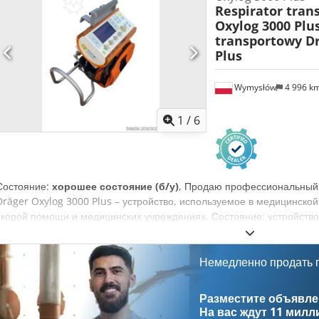
Respirator tran
Oxylog 3000 Plu
transportowy Dr
Plus
Wymysłów
4 996 k
1
/
6
Состояние:
хорошее состояние (б/у)
, Продаю профессиональный 
Dräger Oxylog 3000 Plus – устройство, используемое в медицинско
скорой помощи и медицинских учреждениях. Состояние: устройство 
читаемый, кнопки и регуляторы исправны. Внешне имеются стандар
есть локальные косметические повреждения, не влияющие на рабо
Функции: транспортная вентиляция для взрослых и детей, режимы 
Немедленно продать
3000 Plus, регулировка дыхательных параметров, четкий дисплей с
респиратор Dräger Oxylog 3000 Plus, транспортная сумка, кабели и
Разместите объявлен
Дополнительная информация: медицинское оборудование бывшее в 
На вас ждут
11 милл