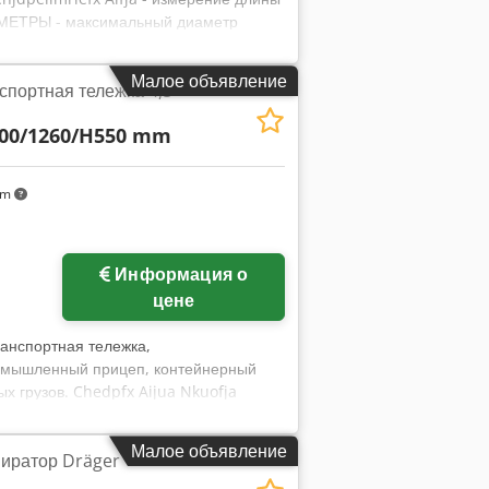
АМЕТРЫ - максимальный диаметр
 крана 225 " - поворотная головка 360
- 1330 кг - габариты самосвала
Малое объявление
портная тележка 4,5
ой - мощность двигателя насоса 11 кВт
ПИЛА HOLTEC FS 121 - измерение длины
00/1260/H550 mm
ей - ручной и автоматический режим
 кВт - кабельная катушка Транспортные
km
Информация о
цене
анспортная тележка,
ромышленный прицеп, контейнерный
х грузов. Chedpfx Aijua Nkuofja
евым поворотным механизмом
415/100-305 KL цельнолитая резина
Малое объявление
иратор Dräger
во: 1 транспортная тележка в наличии