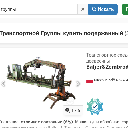
Искать
Транспортной Группы купить подержанный
(
Транспортное сред
древесины
Baljer&Zembro
Miechucino
4 824 
1
/
5
Состояние:
отличное состояние (б/у)
, Машина для обработки, сор
распиловки круглого леса Baljer & Zembrod - Сделано в Германии C