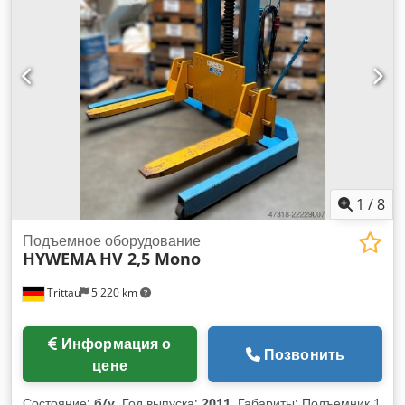
фотографиях инструменты и крепежные приспособления
входят в комплект поставки только в том случае, если это
указано в дополнительных сведениях. Изменения и ошибки
в технических данных и спецификациях, а также
возможность предварительной продажи сохраняются!
1
/
8
Подъемное оборудование
HYWEMA
HV 2,5 Mono
Trittau
5 220 km
Информация о
Позвонить
цене
Состояние:
б/у
, Год выпуска:
2011
, Габариты: Подъемник 1