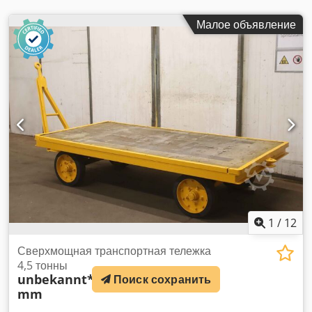
Малое объявление
1
/
12
Сверхмощная транспортная тележка
4,5 тонны
unbekannt**
2500/1260/H550
Поиск сохранить
mm