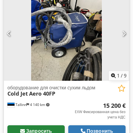
9200 мм - рабочий угол крана 225 " - поворотная головка
360 " - грузоподъёмность: 2000 мм - 2560 кг 7240 мм - 1680
кг 9200 мм - 1330 кг - габариты самосвала 6000x2150 мм -
самосвал с двухсторонней гидравлической разгрузкой -
мощность двигателя насоса 11 кВт - мощность двигателя
подачи 8,6 кВт - скорость подачи 90 м/мин ПИЛА HOLTEC
FS 121 - измерение длины бревна - рабочая длина 1000 мм
- гидравлический ход направляющей - ручной и
автоматический режим работы - подъем бревна -
встроенная система удаления опилок 2,2 кВт - кабельная
катушка Crjdpfxjlimrio Ahrof Транспортные размеры 12,5 x
2,4 x 2,4 м вес 12 000 кг
1
/
9
оборудование для очистки сухим льдом
Cold Jet
Aero 40FP
15 200 €
Tallinn
4 140 km
EXW Фиксированная цена без
учета НДС
Запросить
Позвонить