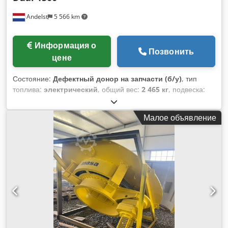
Румыния.
Andelst
5 566 km
Информация о
Позвонить
цене
Состояние:
Дефектный донор на запчасти (б/у)
, тип
топлива:
электрический
, общий вес:
2 465 кг
, подвеска:
сталь
, Оборудование:
кабина
, HEK GTP Dual 1500 –
Транспортная платформа / Подъемник для материалов
Малое объявление
Cedpfey R Ruyex Ahrerf Компактный строительный
подъемник от HEK Manufacturing BV с грузоподъемностью
1 500 кг и максимальной высотой подъема 120 м (с
креплением). Платформа (4 000 x 1 600 мм) вмещает от 2
до 7 человек при эксплуатации в режиме транспортной
платформы. В режиме подъемника для материалов
используется исключительно для перевозки грузов.
Питание требуется всего 32 А (замедленный автомат).
Оснащен расширенной системой безопасности, включая
центробежный тормоз, защиту от перегрузки и аварийную