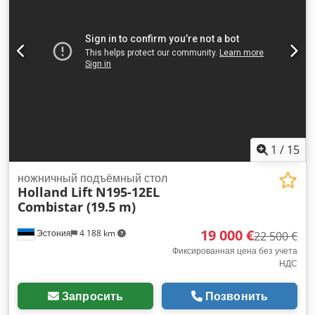
1
/
15
ножничный подъёмный стол
Holland Lift
N195-12EL
Combistar (19.5 m)
19 000 €
Эстония
4 188 km
22 500 €
Фиксированная цена без учета
НДС
Запросить
Позвонить