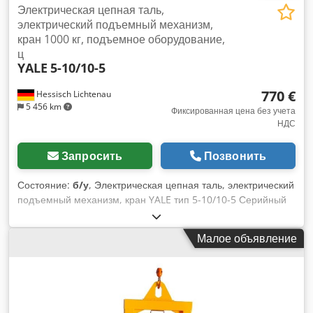
Электрическая цепная таль,
электрический подъемный механизм,
кран 1000 кг, подъемное оборудование,
ц
YALE
5-10/10-5
770 €
Hessisch Lichtenau
5 456 km
Фиксированная цена без учета
НДС
Запросить
Позвонить
Состояние:
б/у
, Электрическая цепная таль, электрический
подъемный механизм, кран YALE тип 5-10/10-5 Серийный
номер: 8526 Год выпуска: 1979 Грузоподъемность: 1000 кг
Ход крюка: 3 метра Скорость подъема: 5 м/мин. Скорость
Малое объявление
точного подъема: 1,3 м/мин. 2 грузовые стропа = 1000 кг
Сетевое подключение: 380 В, 50 Гц Crsdpfx Ahed Rnr Tjref
- Подвесное ушко на верхней части крана - Пульт
управления с кнопками для основного и точного подъема
Хорошее состояние