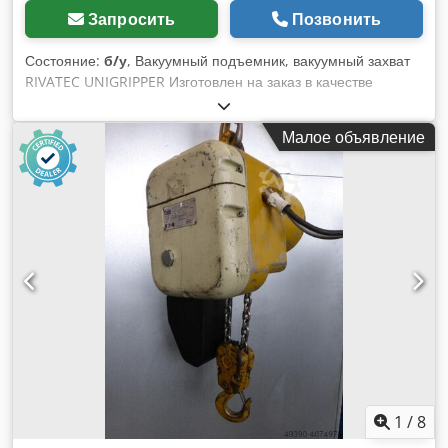
Запросить
Позвонить
Состояние:
б/у
, Вакуумный подъемник, вакуумный захват
RIVATEC UNIGRIPPER Изготовлен на заказ в качестве
устройства для манипуляции для промышленного робота
Год выпуска: примерно 2008 Грузоподъемность: около 50 кг
Малое объявление
- 7 присосок Ø 32 мм (конструкция рассчитана на 12 штук) -
16 присосок Ø 42 мм (конструкция рассчитана на 20 штук) -
5 присосок Ø 60 мм (конструкция рассчитана на 6 штук) -
отсутствуют некоторые вакуумные ножки, см. фото
(баллонные присоски) - поворотный основной корпус для
вакуумной поверхности под углом 90° или плоско 180° -
основной корпус с пневматическим поворотом - Очень
сложная и точная конструкция с линейными
направляющими - Фланцевая плита для подвешивания или
крепления к роботу - с многочисленными компонентами
Festo Габариты (Д x Ш x В): 620 x 300 x 300 мм Codpfx
Aewywipshrorf Собственный вес: 28 кг В хорошем
состоянии В наличии 2 штуки, цена за штуку
1
/
8