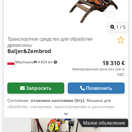
1
/
5
Транспортное средство для обработки
древесины
Baljer&Zembrod
18 310 €
Miechucino
4 824 km
Фиксированная цена без учета
НДС
Запросить
Позвонить
Состояние:
отличное состояние (б/у)
, Машина для
обработки, сортировки, транспортировки и распиловки
круглого леса Baljer & Zembrod - Сделано в Германии -
измерение длины древесины - автоматический цикл
Малое объявление
распиловки ТЕХНИЧЕСКИЕ ПАРАМЕТРЫ - максимальный
диаметр бревна 1000 мм - максимальный вылет крана