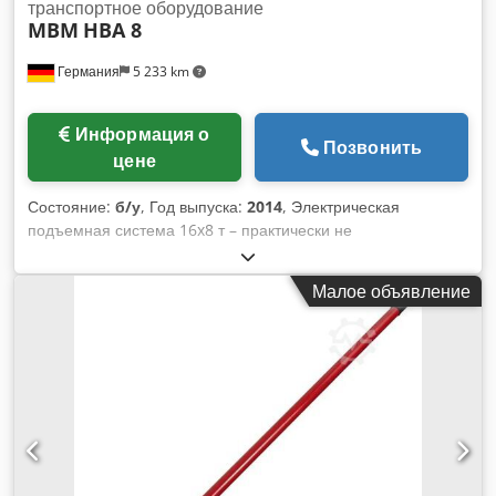
транспортное оборудование
MBM
HBA 8
Германия
5 233 km
Информация о
Позвонить
цене
Состояние:
б/у
, Год выпуска:
2014
, Электрическая
подъемная система 16x8 т – практически не
использовалась, состояние как новое! Новая цена около
350.000€. Идеально подходит для использования в
Малое объявление
арендных парках, мастерских и сервисных предприятиях,
предъявляющих самые высокие требования к надежности,
безопасности и гибкости. Технические характеристики:
Грузоподъемность одного подъемника: 80 кН (8 т) Общая
грузоподъемность системы: 1280 кН (128 т) Количество
подъемников: 16 Высота подъема: 2400 мм Установочная
площадь подъемника: уровень головки рельса Нижнее
положение захватов: 350 мм выше уровня рельса
Ограничение подъема с отключением: 1900 мм выше