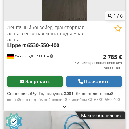
1
/
6
Ленточный конвейер, транспортная
лента, ленточная лента, подъемная
лента...
Lippert
6530-550-400
2 785 €
Würzburg
5 566 km
EXW Фиксированная цена без
учета НДС
Запросить
Позвонить
Состояние:
б/у
, Год выпуска:
2001
, Липперт ленточный
конвейер с подъёмной секцией и изгибом GF 6530-550-400
RA1634 Технические характеристики: Длина конвейера
(NL): 6530 мм (подъёмная секция 2000 мм + изгиб 4530 мм)
Малое объявление
Ширина рамы (NB): 550 мм Ширина ленты (GuB): 400 мм
Высота рамы (BH): 105 мм Credpfx Ahsxqt Rheref Опорные