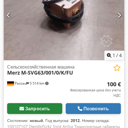
номер: A111002995000008 Год выпуска: 2011 Dsdpfx Anezk
Acyjlowa
1
/
4
Сельскохозяйственная машина
Merz
M-SVG63/001/0/K/FU
100 €
Passau
5 514 km
Фиксированная цена без учета
НДС
Запросить
Позвонить
Состояние:
новый
, Год выпуска:
2012
, Номер склада:
100107107 Dwodpfszkz Syox Anlsa Транспортные габариты