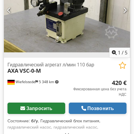
1
/
5
Гидравлический агрегат л/мин 110 бар
AXA
VSC-0-M
420 €
Wiefelstede
5 348 km
Фиксированная цена без учета
НДС
Запросить
Позвонить
Состояние:
б/у
, Гидравлический блок питания,
гидравлический насос, гидравлический насос,
гидравлический насос -Мотор: 0.25 кВт 1410 об/мин -Макс.