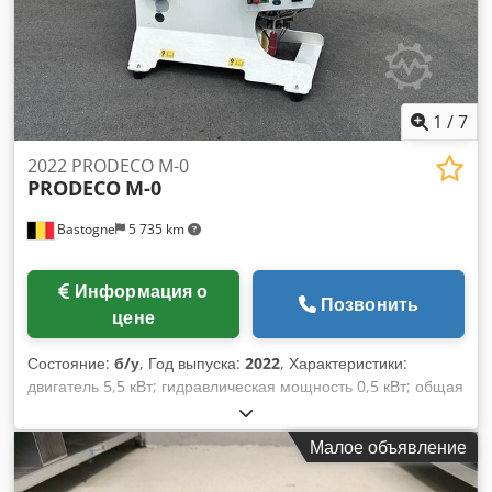
1
/
7
2022 PRODECO M-0
PRODECO
M-0
Bastogne
5 735 km
Информация о
Позвонить
цене
Состояние:
б/у
, Год выпуска:
2022
, Характеристики:
двигатель 5,5 кВт; гидравлическая мощность 0,5 кВт; общая
установленная мощность 6 кВт. Габариты: В 1450 мм x
1250 мм x 900 мм. Вес: 600 кг. Приемное отверстие: 760
Малое объявление
мм x 570 мм; Ротор: Ø 240 мм x 350 мм. Рабочая ширина:
350 мм. 12 ножей (центральные) + 2 ножа (боковые);