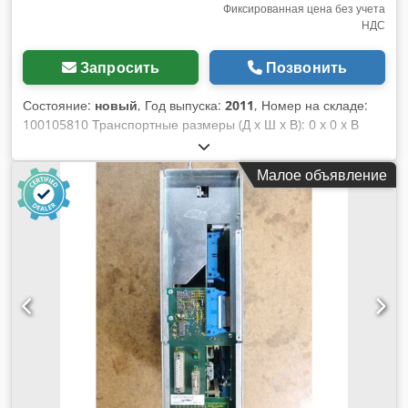
Фиксированная цена без учета
НДС
Запросить
Позвонить
Состояние:
новый
, Год выпуска:
2011
, Номер на складе:
100105810 Транспортные размеры (Д x Ш x В): 0 x 0 x В
наличии: 1 шт. 1x Распределительное устройство Merz M-
SVG63/001/0/K/FU Серийный номер: #A11100299600002
Малое объявление
Обозначение: 100105810 Год выпуска: 2011 1x Merz M-
SVG63/001/0/K/FU/4M Серийный номер:
#A10900288000005 Обозначение: 100104739 Год выпуска:
2009 Dwsdpfx Aezkzydsnloa