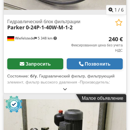
1
/
6
Гидравлический блок фильтрации
Parker
0-24P-1-40W-M-1-2
240 €
Wiefelstede
5 348 km
Фиксированная цена без учета
НДС
Запросить
Позвонить
Состояние:
б/у
, Гидравлический фильтр, фильтрующий
элемент, фильтр высокого давления -Производитель:
Parker, фильтр высокого давления с индикатором
загрязнения Dsdsgnzyyopfx Anlswa -Тип: 0-24P-1-40W-M-1-
Малое объявление
2 Фильтровальная установка с 2 фильтрами -Цена/
продажа: только в сборе -Размеры: 500/250/H160 мм -Вес:
20,8 кг