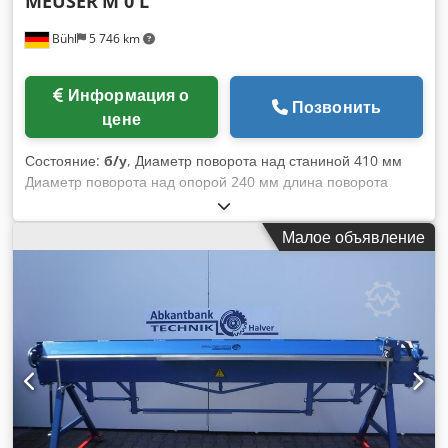
MEUSER
M 0 L
Bühl
5 746 km
Информация о
Позвонить
цене
Состояние:
б/у
, Диаметр поворота над станиной 410 мм
Диаметр поворота над опорой 240 мм длина поворота
1000 мм Высота центра 205 мм Расстояние между
центрами 1000 мм Отверстие шпинделя 47 мм Частота
Малое объявление
вращения шпинделя 28 - 1250 об/мин Подача -
продольная 0,03 - 8,8 мм/об Подача - плоская 0,006 - 1,84
мм/об Резьба - мм шаг 0,25 - 76 мм Резьба - дюймовая 1/2
- 152 Gg/" Резьба - модуль 0,25 - 22 мм Ширина станины
320 мм Dedpfx Aevcrmcenlowa Диаметр пиноли хвостовой
бабки 55 мм Держатель хвостовой бабки MK 4 Ход
торцевого суппорта 290 мм Ход верхнего суппорта 120 мм
Общая потребляемая мощность 5,5 кВт Вес станка около
1,3 тонны Размеры станка Д x Ш x В 2,32 x 1,15 x 1,22 м
Принадлежности: 3-кулачковый патрон RÖHM 160 мм,