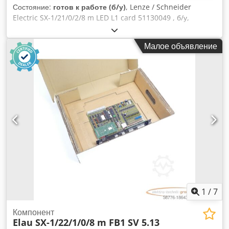
Состояние:
готов к работе (б/у)
, Lenze / Schneider
Electric SX-1/21/0/2/8 m LED L1 card 51130049 , б/у,
нормальные следы износа, 100% работоспособность,
комплект поставки в соответствии с фотографиями
Малое объявление
Dodpfjpf Aq Tex Anlewa
1
/
7
Компонент
Elau SX-1/22/1/0/8 m FB1 SV 5.13