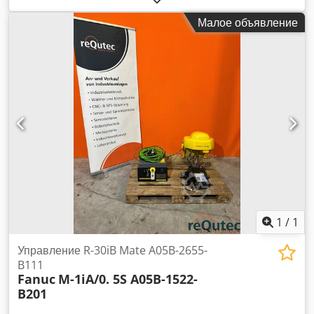
Давление: 110 бар -Макс. Мощность литра: л/мин
Малое объявление
-гидравлический бак -Клапан сброса давления: 1 -Баллон:
1 -Размеры: 350/250/H435 мм -Вес: 32 кг Dsdedpyzropfx
Anljwa
1
/
1
Управление R-30iB Mate A05B-2655-
B111
Fanuc
M-1iA/0. 5S A05B-1522-
B201