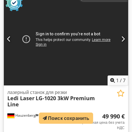
1
/
7
лазерный станок для резки
Ledi Laser
LG-1020 3kW Premium
Line
49 990 €
Hauzenberg
5 501 km
Поиск сохранить
Фиксированная цена без учета
НДС