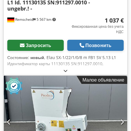
L1 Id. 11130135 SN:911297.0010 -
ungebr.! -
1 037 €
Remscheid
5 567 km
Фиксированная цена без учета
НДС
Запросить
Позвонить
Состояние:
новый
, Elau SX-1/22/1/0/8 m FB1 SV 5.13 L1
Идентификатор карты 11130135 SN:911297.0010,
неиспользованный, в открытой оригинальной упаковке,
100% работоспособен, комплект поставки соответствует
Малое объявление
фотографиям Dwsdpfx Ansv E Tuajlea