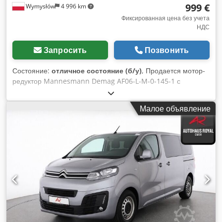
999 €
Wymysłów
4 996 km
Фиксированная цена без учета
НДС
Запросить
Позвонить
Состояние:
отличное состояние (б/у)
, Продается мотор-
редуктор Mannesmann Demag AF06-L-M-0-145-1 с
трехфазным двигателем Demag ZBA90 A4 B020.
Устройство полностью исправно, протестировано и готово к
Малое объявление
работе. Внешнее состояние хорошее, имеются
незначительные следы эксплуатации. Примечания: одно
монтажное ухо было обрезано – это не влияет на работу и
правильную установку мотор-редуктора, на пластиковом
кожухе двигателя имеется небольшая трещина, которая не
влияет на работу устройства. Технические характеристики:
Dsdpszpbufefx Anlewa Производитель: Mannesmann
Demag AG Модель редуктора: AF06-L-M-0-145-1 Модель
двигателя: Demag ZBA90 A4 B020 Мощность: 1,1 кВт
Питание: 3×400 В переменного тока, 50 Гц Напряжение
тормоза: 180 В постоянного тока Номинальный ток: 2,80 А