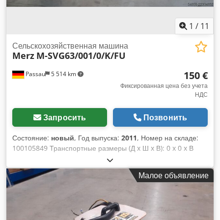
1
/
11
Сельскохозяйственная машина
Merz
M-SVG63/001/0/K/FU
150 €
Passau
5 514 km
Фиксированная цена без учета
НДС
Запросить
Позвонить
Состояние:
новый
, Год выпуска:
2011
, Номер на складе:
100105849 Транспортные размеры (Д x Ш x В): 0 x 0 x В
наличии: 1 шт. Распределитель Merz M-SVG63/001/0/K/FU
Артикул: 100105849 Серийный номер: A111002995000004
Малое объявление
Год выпуска: 2011 Распределитель Merz M-
SVG63/001/0/K/FU Артикул: 100105852 Серийный номер:
A111002996000007 Год выпуска: 2011 Распределитель
Merz M-SVG63/001/0/K/FU Артикул: 100105853 Серийный