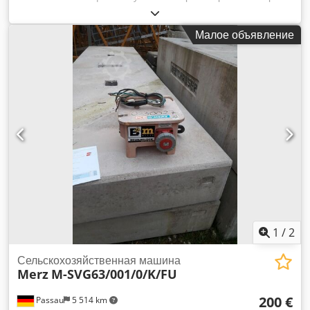
(длина x ширина x высота): 0 x 0 x 0
Малое объявление
1
/
2
Сельскохозяйственная машина
Merz
M-SVG63/001/0/K/FU
200 €
Passau
5 514 km