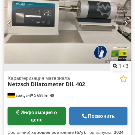
1 950 мм
, топливо:
дизель
, Оборудование:
ABS, бортовой
компьютер, круиз-контроль, подушка безопасности,
раздвижная дверь, сажевый фильтр, центральный
замок, электронная программа стабилизации (ESP)
,
1
/
3
Характеризация материала
Netzsch
Dilatometer DIL 402
Stuttgart
5 689 km
Информация о
Позвонить
цене
Состояние:
хорошее состояние (б/у)
, Год выпуска:
2024
,