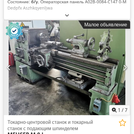
Состояние:
б/у
, Операторская панель A02B-0084-C147 0-M
Dedpfx Aszhkqyenljwa
Малое объявление
1
/
7
Токарно-центровой станок и токарный
станок с подающим шпинделем