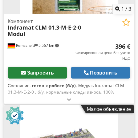
1
/
3
Компонент
Indramat
CLM 01.3-M-E-2-0
Modul
396 €
Remscheid
5 567 km
Фиксированная цена без учета
НДС
Запросить
Позвонить
Состояние:
готов к работе (б/у)
, Модуль Indramat CLM
01.3-M-E-2-0 , б/у, нормальные следы износа, 100%
работоспособность Dwjdpfxoi Ebbmo Anlsa
Малое объявление