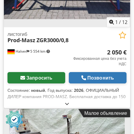
головка MULTIFIX с 2 вставками, фиксированный упор, с
центральной точкой, устройство для подачи СОЖ
1
/
12
листогиб
Prod-Masz
ZGR3000/0,8
2 050 €
Halver
5 554 km
Фиксированная цена без учета
НДС
Запросить
Позвонить
Состояние:
новый
, Год выпуска:
2026
, ОФИЦИАЛЬНЫЙ
ДИЛЕР компания PROD-MASZ. Бесплатная доставка до 150
км. ТЕХНИКА ЛИСТОГИБОВ Halver — ваш компетентный
партнер по листогибочным станкам. Листогибочный станок
Малое объявление
ZGR3000/0,8 от Prod-Masz доступен на месте для
тестирования и немедленного забора. На месте
предоставляется профессиональный инструктаж. Листогиб