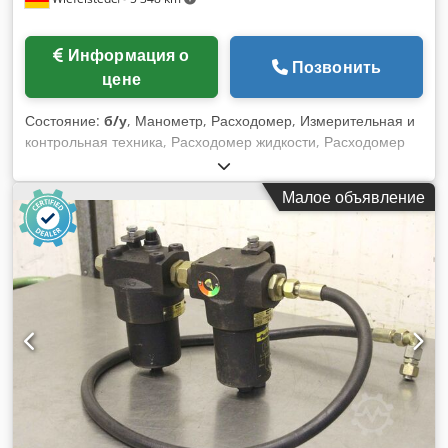
Информация о
Позвонить
цене
Состояние:
б/у
, Манометр, Расходомер, Измерительная и
контрольная техника, Расходомер жидкости, Расходомер
смазочного масла -Производитель: Turbo, Расходомер для
смазочного масла -Диапазон измерения: от 0 до 1,5 м³/ч
Малое объявление
Dodet N Acqepfx Anlewa -Фланец: Ø 115 мм / окружность
болта Ø 85 x 14 мм -Подключение: DN 25 -Размеры:
160/115/H115 мм -Вес: 6 кг