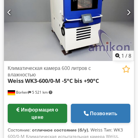
1
/
8
Климатическая камера 600 литров с
влажностью
Weiss
WK3-600/0-M -5°C bis +90°C
Borken
5 521 km
Информация о
Позвонить
цене
Состояние:
отличное состояние (б/у)
, Weiss Тип: WK3
600/0-M Климатическая испытательная камера Weiss,