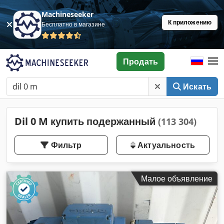
Machineseeker
К приложению
Бесплатно в магазине
Продать
Искать
Dil 0 M купить подержанный
(113 304)
Фильтр
Актуальность
Малое объявление