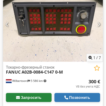
Сотовые ножи 30 мм x 30 мм, закрепленные коническим
винтом для лучшей фиксации; Напряжение: 400 В – 50 Гц.
(Другие напряжения по запросу); Уровень шума: 90 дБ(A) –
варьируется в зависимости от типа материала.
Стандартная окраска: RAL 9010 и RAL 9006; Djdpozbuaaefx
Anlswa
1
/
7
Токарно-фрезерный станок
FANUC
A02B-0084-C147 0-M
300 €
Wilbertoord
5 586 km
VB без учета НДС
Запросить
Позвонить