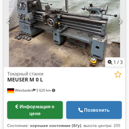
ZGR3000/0,8: рабочая ширина 3140 мм, толщина листа до
0,8 мм, угол гиба до 145°, газовые пружины, шкала угла,
фиксатор для заданных углов гиба, фронтальный
ограничитель глубины, полка для листов, вес ок. 450 кг.
Другие размеры (1000, 1440, 2140, 2640, 3140, 3640, 4140
мм) по запросу. Аксессуары: роликовые ножницы (до 0,8
мм) — 350 евро. Все цены указаны без учета 19% НДС.
Сертификат CE. Гарантия: 12 месяцев. Самовывоз
возможен. Доставка по Германии: 360 евро. Dwjdpfx
Anozbmzcslsa
1
/
3
Токарный станок
MEUSER
M 0 L
Wiesbaden
5 620 km
Информация о
Позвонить
цене
Состояние:
хорошее состояние (б/у)
, высота центра: 205