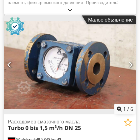
элемент, фильтр высокого давления -Производитель:
Parker, фильтр высокого давления с индикатором
загрязнения / фильтровальный блок с 2 фильтрами -Тип: O-
Малое объявление
28P-1-10Q-M2-98-C2C2-1-1 / 0-24P-1-40W-M-1-2
-Количество: 6 шт. Dsdpfx Ansmv T Hqoljwa -Цена: за
единицу -Размеры: 380/150/H250 мм -Вес: 20 кг/шт.
1
/
6
Расходомер смазочного масла
Turbo
0 bis 1,5 m³/h DN 25
Wiefelstede
5 348 km