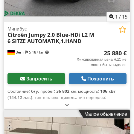
Скорость вращения двигателя: 1400 об/мин Выходная
скорость: ок. 23 об/мин Передаточное число: i = 60,1
Момент тормоза: 20 Нм Cos φ: 0,75 Степень защиты: IP54
1
/
15
Класс изоляции: F Масса: 21,2 кг
Минибус
Citroën
Jumpy 2.0 Blue-HDi L2 M
6 SITZE AUTOMATIK,1.HAND
25 880 €
Berlin
5 187 km
Фиксированная цена НДС не
может быть выделен
Запросить
Позвонить
Состояние:
б/у
, пробег:
36 802 км
, мощность:
106 кВт
(144,12 л.с.)
, тип топлива:
дизель
, тип передачи:
автоматический
, общий вес:
2 840 кг
, собственный вес:
1 838 кг
, первая регистрация:
06/2021
, следующая
Малое объявление
проверка (TÜV):
06/2028
, класс выбросов:
нет
, цвет:
серый
,
кабина водителя:
другое
, подвеска:
другое
, количество
мест:
6
, общая длина:
4 959 мм
, строительная высота: