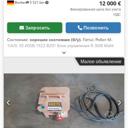
12 000 €
Borken
5 521 km
Фиксированная цена без учета
НДС
Запросить
Позвонить
Состояние:
хорошее состояние (б/у)
, Fanuc Робот M-
1iA/0. 5S A05B-1522-B201 Блок управления R-30iB Mate
A05B-2655-B111 Dwjdpfxonab Tre Anlea Панель Робот
Малое объявление