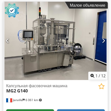
Малое объявление
1
/
12
Капсульная фасовочная машина
MG2
G140
Janville
6 061 km