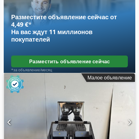
загрузочный лоток, установлен на пластинчатом цепном
конвейере 3000мм x 100мм, наполняет до 30 контейнеров
в минуту, 3-фазное питание.
Разместите объявление сейчас от
4,49 €
*
На вас ждут
11 миллионов
покупателей
Разместить объявление сейчас
*за объявление/месяц
Малое объявление