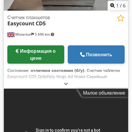
1
/
6
Счетчик планшетов
Easycount
CD5
Misterton
5 696 km
Информация о
Позвонить
цене
Состояние:
отличное состояние (б/у)
, Счетчик таблеток
Easycount CD5 Djdpfxjiy Nngs Ad Nowa Серийный:
51002040 Stainless, easycount проведет точную
инвентаризацию всех твердых и мягких желатиновых
Малое объявление
капсул и большинства размеров и форм таблеток, точно и
автоматически заполнит все виды контейнеров, проверит
количество полных контейнеров в любое время и
определит, сколько штук было учтено в последних и
неполных контейнерах, 1Ph