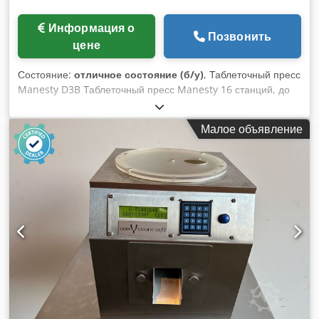
Информация о
Позвонить
цене
Состояние:
отличное состояние (б/у)
, Таблеточный пресс
Manesty D3B Таблеточный пресс Manesty 16 станций, до
500 таблеток в минуту, максимальный диаметр таблетки 25
мм, максимальная глубина заполнения 20 мм, 3Ph
Малое объявление
Dwodpsiy Nn Ijfx Ad Nsa