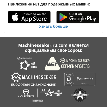
Приложение №1 для подержанных машин!
Транспортные Средства
Услуги По Уборке Помещений Здания
Чистящие Средства
Узнать больше
Machineseeker.ru.com является
официальным спонсором: