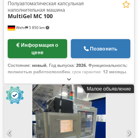
Полуавтоматическая капсульная
наполнительная машина
MultiGel
MC 100
Wehr
5 850 km
Информация о
Позвонить
цене
Состояние:
новый
, Год выпуска:
2026
, Функциональность:
полностью работоспособен
, срок гарантии:
12 месяцы
,
MC100 – Загрузчик/наполнитель капсул
Полуавтоматическая машина для наполнения капсул
Малое объявление
модель MC 100 для твердых желатиновых капсул с 100
отверстиями, предназначенная для производства до 3 200
капсул в час. Dwjdpfxoyktzue Ad Noa Машина состоит из
загрузчика и наполнителя, оба размещены на отдельной
базе. Поставка осуществляется в комплекте, включая
устройство для прессования порошка и электромагнитный
вибратор, обеспечивающий равномерное распределение
порошка по капсулам. Машина оснащена кассетой для