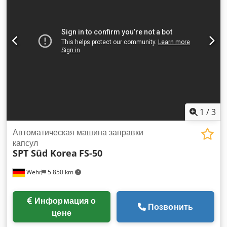
1
/
3
Автоматическая машина заправки
капсул
SPT Süd Korea
FS-50
Wehr
5 850 km
Информация о
Позвонить
цене