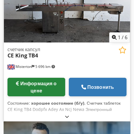
1
/
6
счетчик капсул
CE King
TB4
Misterton
5 696 km
Информация о
Позвонить
цене
Состояние:
хорошее состояние (б/у)
, Счетчик таблеток
CE King TB4 Dodpfx Adey Ax Ncj Newa Электронный
счетчик таблеток или капсул из нержавеющей стали,
двухканальный, загрузочный бункер с верхней крышкой и
регулировкой частоты вибрации подачи продукта на