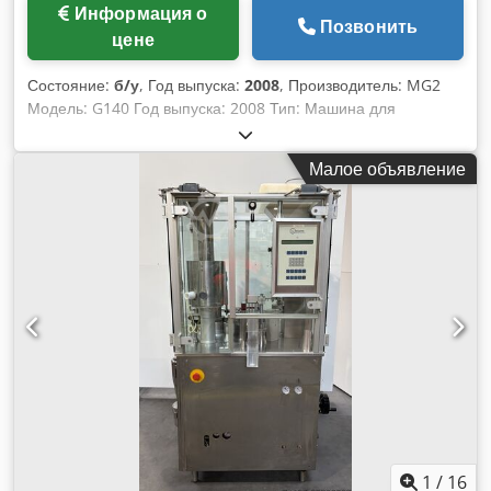
Информация о
Позвонить
цене
Состояние:
б/у
, Год выпуска:
2008
, Производитель: MG2
Модель: G140 Год выпуска: 2008 Тип: Машина для
наполнения твердых капсул Максимальная
производительность: 140 000 капсул в час Djdpfxezhxv De
Малое объявление
Ad Newa Доступные размеры: размер 0 Узел дозирования
порошка Вакуумная установка Сенсорная панель HMI SRI –
Система отбора капсул SWC – 100% Netto – система
взвешивания и контроля Отработано: 11 343 часа
Мощность: 16,8 кВт Проверено и обновлено MG2 (декабрь
2023 г.), отчет в наличии. Полный технический файл в
цифровом формате
1
/
16