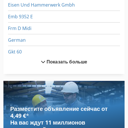
Eisen Und Hammerwerk Gmbh
достаточная электроснабжение, достаточно воды,
соответствующая несущая способность пола.
Emb 9352 E
Frm D Midi
German
Gkt 60
Показать больше
Hsc 20 Linear
Stavostroj Vp 200
Tur 560
Верстак С Тисками
Разместите объявление сейчас от
Вид Автомобиля
4,49 €
*
На вас ждут
11 миллионов
Завод По Переработке Шин