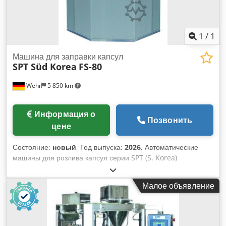
1.850 мм. [...]
1
/
1
Машина для заправки капсул
SPT Süd Korea
FS-80
Wehr
5 850 km
Информация о
Позвонить
цене
Состояние:
новый
, Год выпуска:
2026
, Автоматические
машины для розлива капсул серии SPT (S. Korea)
предназначены для полностью автоматического розлива
твердых желатиновых капсул размером #00 - #4,
Малое объявление
(опционально # 000, 5) с порошком, гранулятом или
гранулами для производства фармацевтических и пищевых
добавок. Оборудование отличается высоким качеством,
простотой в эксплуатации. Дисковый способ розлива