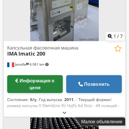
капсул с возможностью выбора формата: 00 – 0 – 1 – 2 – 3 –
4. По запросу возможна поставка кассет для капсул
формата 000, 5 и DB Caps. Технические характеристики:
Единая база Габариты машины: 650 x 380 x 410 мм Масса
машины нетто: 30 кг Электропитание: 1 фаза, 230 В, 50 Гц.
1
/
7
Капсульная фасовочная машина
IMA
Imatic 200
Janville
6 061 km
Информация о
Позвонить
цене
Состояние:
б/у
, Год выпуска:
2011
, - Текущий формат:
размер капсулы 0 Dwedpox Rz Hyjfx Ad Noa - 48 позиций -
Макс. производительность: 200 000 капсул в час -
Автоматическая проверка веса - Год выпуска: 2001, полная
Малое объявление
модернизация в 2011/2012 гг. - Запасные части в наличии -