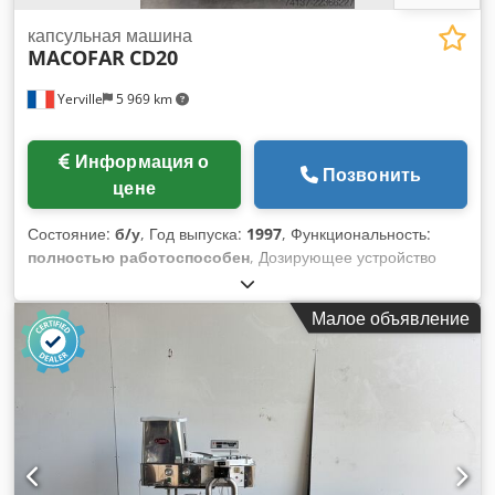
капсульная машина
MACOFAR
CD20
Yerville
5 969 km
Информация о
Позвонить
цене
Состояние:
б/у
, Год выпуска:
1997
, Функциональность:
полностью работоспособен
, Дозирующее устройство
MACOFAR для порошкообразных материалов типа CD20.
Поставляется с тремя форматами порошка: 00, 0 и 1.
Малое объявление
Теоретическая максимальная производительность: 20 000
единиц в час. 50 Гц / 2,5 кВт. Dedpfx Adozmwaxe Newa
Нетто-вес: 800 кг. Поставляется вместе с вакуумным
насосом.