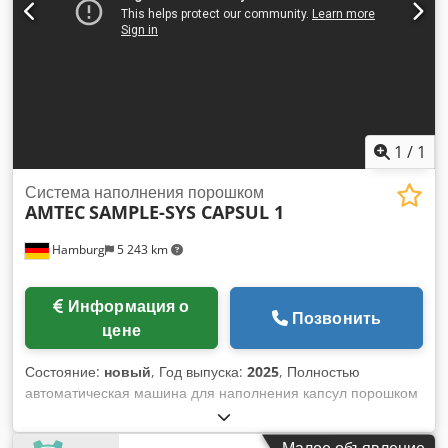
1
/
1
Система наполнения порошком
AMTEC
SAMPLE-SYS CAPSUL 1
Hamburg
5 243 km
Информация о
Позвонить
цене
Состояние:
новый
, Год выпуска:
2025
, Полностью
автоматическая машина для наполнения капсул порошком
или пеллетами в капсулы размером 000 - 5. Помимо
основной машины, различные дополнительные модули и