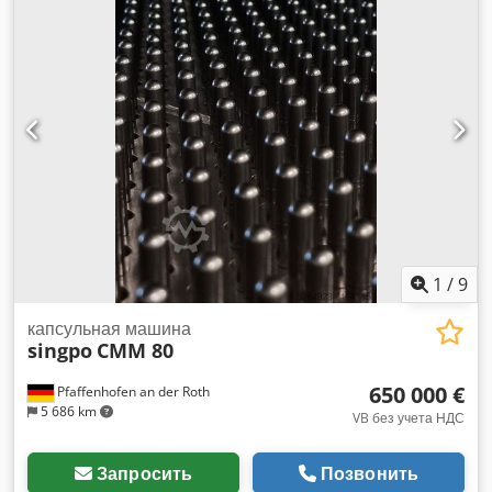
Вся документация и фармацевтические квалификационные
файлы доступны
1
/
9
капсульная машина
singpo
CMM 80
650 000 €
Pfaffenhofen an der Roth
5 686 km
VB без учета НДС
Запросить
Позвонить