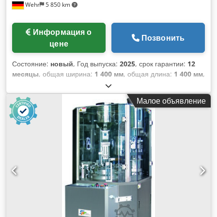
Wehr
5 850 km
Информация о
Позвонить
цене
Состояние:
новый
, Год выпуска:
2025
, срок гарантии:
12
месяцы
, общая ширина:
1 400 мм
, общая длина:
1 400 мм
,
общая высота:
2 000 мм
, частота вращения (расстояние/
время):
50 мм/мин
, Роторный таблеточный пресс SPT-
Малое объявление
TP500DH Производство соли Сенсорный экран, панель
управления ПЛК; HMI (человеко-машинный интерфейс);
СПТ-ТП 500 ДХ Количество станций 33 Стандартные
инструменты / Стандартные инструменты EU 1“(IPZ1”)
Производительность/час макс. Производительность/час
макс. шт. 180 000 Обороты/число оборотов об/мин 5-50
Макс. размер таблетки круглый/круглый 30 Максимальный
размер планшета: 30 мм. Макс. глубина наполнения /
Макс. глубина наполнения мм 35 Глубина погружения
верхнего пуансона макс./ Проникновение верхнего
пуансона макс. мм 1-6. Макс. основная сила нажатия /
Макс. основное давление t 20 Диаметр матрицы/ Диаметр