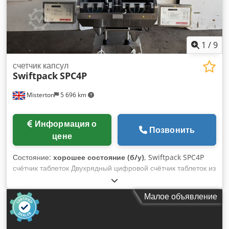
1
/
9
счетчик капсул
Swiftpack
SPC4P
Misterton
5 696 km
Информация о
Позвонить
цене
Состояние:
хорошее состояние (б/у)
, Swiftpack SPC4P
счётчик таблеток Двухрядный цифровой счётчик таблеток из
нержавеющей стали, предназначенный для высокоточного
подсчёта таблеток и капсул, ранее использовался для
Малое объявление
наполнения как пластиковых, так и стеклянных бутылок.
Dwedpfxjy Ax Ils Ad Nea