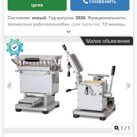
Позвонить
цене
Состояние:
новый
, Год выпуска:
2026
, Функциональность:
полностью работоспособен
, срок гарантии:
12 месяцы
,
Автоматический загрузчик капсул мод. MS1 и
автоматический капсулировщик мод. MS6 AUT
Малое объявление
Автоматическая фасовочная машина мод. MS 6 AUT для
твердых желатиновых капсул с 300 посадочными местами
для капсул для производства. С автоматическим
загрузчиком MS1 можно производить до 16 000 капсул в
час. Dwjdpeykt Rpsfx Ad Nea Машина оснащена форматом
капсул для выбора между размерами 00 – 0 – 1 – 2 – 3 – 4.
По запросу доступны также размеры капсул 000, 5 и DB
Caps. Технические данные Габариты машины MS6 AUT:
500 x 400 x 700 мм Габариты машины MS1: 410 x 700 x 650
мм Чистый вес MS6 AUT: 55 кг Чистый вес MS1: 115 кг
Электропитание: 1 фаза, 230 В, 50 Гц.
1
/
1