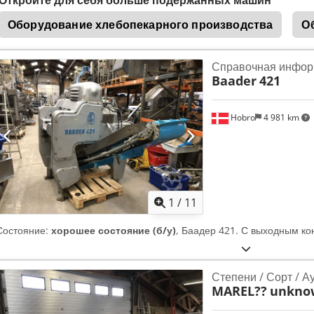
Опция). - Срок изготовления с момента первой оплаты: 5 месяцев. 
вместе с актом о передаче оборудования. - Гарантия – 12 месяцев
Оборудование хлебопекарного производства
О
заказчиком на его предприятии.
Справочная инфор
Baader
421
Hobro
4 981 km
1
/
11
Состояние:
хорошее состояние (б/у)
, Баадер 421. С выходным кон
Степени / Сорт / А
MAREL??
unkno