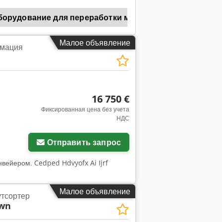
- Сертификат CE будет предоставлен
 с момента получения оборудования
борудование для переработки мяса
Gea
Gea A
Малое объявление
мация
16 750 €
Фиксированная цена без учета
НДС
Отправить запрос
вейером. Cedped Hdvyofx Ai Ijrf
Малое объявление
утсортер
wn