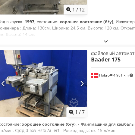
1
/
12
Год выпуска:
1997
, состояние:
хорошее состояние (б/у)
, Инжекто
конвейера : Длина: 130см. Ширина: 24,5 см. Высота: 120 см. Открыти
см. Высота: 14 см.
файловый автомат
Baader
175
Hobro
4 981 km
1
/
7
Состояние:
хорошее состояние (б/у)
, - Файлмашина для камбалы 
шт/мин. Cjdpjd Ixw Hsfx Ai Ierf - Расход воды: ок. 15 л/мин.