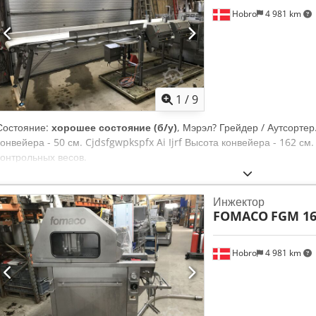
Hobro
4 981 km
1
/
9
Состояние:
хорошее состояние (б/у)
, Мэрэл? Грейдер / Аутсортер
конвейера - 50 см. Cjdsfgwpkspfx Ai Ijrf Высота конвейера - 162 см
контрольных весов.
Инжектор
FOMACO
FGM 16
Hobro
4 981 km