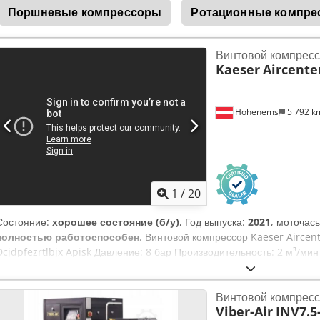
Поршневые компрессоры
Ротационные компре
влажности) 6 К Уровень звукового давления 66 дБ(А) Макс. полезны
Подключение для сжатого воздуха G 1 Объем охлаждающей жидкос
жидкости: Kompressor SIGMA FLUID MOL Размеры (Ш x Г x В) 750 мм
Винтовой компресс
Местонахождение: склад 54634 Битбург – в наличии, доступен неме
Kaeser
Aircente
Hohenems
5 792 
1
/
20
Состояние:
хорошее состояние (б/у)
, Год выпуска:
2021
, моточас
полностью работоспособен
, Винтовой компрессор Kaeser Aircen
Dcjdpfezrtlbjx Apisk Давление: 8 бар Производительность: 2 м³/мин
Винтовой компресс
Viber-Air
INV7.5