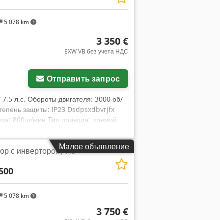
5 078 km
3 350 €
EXW VB без учета НДС
Отправить запрос
/ 7,5 л.с. Обороты двигателя: 3000 об/
тепень защиты: IP23 Dsdpsxdbvrjfx
уха: 800 л/мин Тип привода: прямой
оздушное Производитель винтового
070 Габариты (Длина/Ширина/Высота):
Малое объявление
р с инвертором, 7,5
/мин Производительность на выходе:
500
5 078 km
3 750 €