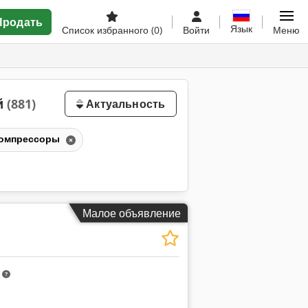
Продать
Язык
Список избранного
(0)
Войти
Меню
й
(881)
Актуальность
компрессоры
Малое объявление
m