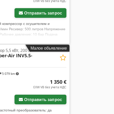
EXW VB без учета НДС
Отправить запрос
ой компрессор с осушителем и
об/мин Ресивер: 500 литров Напряжение
Б Рабочее давление: 10 бар Подача
 G 1 Осушитель: TR-20HP Охлаждение:
ей: HTK070 Габариты (Д / Ш / В): 1900
Малое объявление
р 5,5 кВт, 200 л
00 л/мин Производительность по
ber-Air INV5.5-
5 079 km
1 350 €
EXW VB без учета НДС
Отправить запрос
 Частотный преобразователь: да