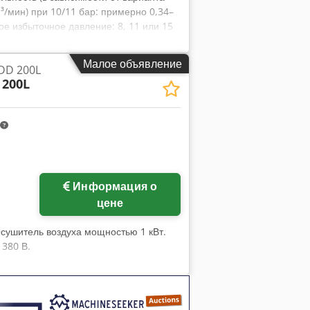
м³/мин) при 10/11 бар: примерно 0,34–
ое избыточное давление: 8, 11 или 15
: 270 литров (расположен под основным
зопасный хладагент) Уровень звукового
Малое объявление
DD 200L
Габариты (Ш x Г x В): примерно 630 x
 200L
значительно варьируется в зависимости
Гц
Информация о
цене
Осушитель воздуха мощностью 1 кВт.
 380 В.