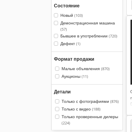
Gkw Компрессор
Брайан Беккум Компрессор
Состояние
Новый
(103)
Демонстрационная машина
(57)
Бывшее в употреблении
(720)
Дефект
(1)
Формат продажи
Малые объявления
(870)
Аукционы
(11)
Детали
Только с фотографиями
(876)
Только с видео
(188)
Только проверенные дилеры
(224)