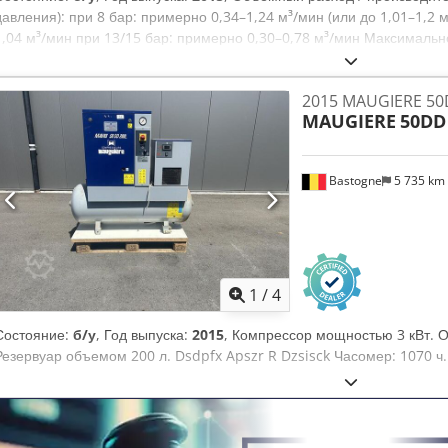
дополнительные фотографии.
давления): при 8 бар: примерно 0,34–1,24 м³/мин (или до 1,01–1,2 
1,04 м³/мин при 13/15 бар: примерно 0,30–0,78 м³/мин Максимальн
бар (по выбору) Комплектация и размеры: Ресивер сжатого воздуха
блоком) Рефрижераторный осушитель: встроенный (экологически бе
2015 MAUGIERE 50
давления: примерно 63–66 дБ(А) (низкий уровень шума при работе) 
MAUGIERE
50DD
762 x 1100 мм Djdpfxjzrtr Uo Apiock Вес: примерно 220–240 кг (не
от комплектации) Электрическое подключение: 400 В / 3 фазы / 50 
Bastogne
5 735 km
1
/
4
Состояние:
б/у
, Год выпуска:
2015
, Компрессор мощностью 3 кВт. 
Резервуар объемом 200 л. Dsdpfx Apszr R Dzsisck Часомер: 1070 ч.