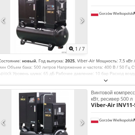
Gorzów Wielkopolski
1
/
7
Состояние:
новый
, Год выпуска:
2025
, Viber-Air Мощность: 7,5 кВт 
мин Объем бака: 500 литров Напряжение и частота: 400 В / 50 Гц С
Apiock Уровень шума: 65 дБ Рабочее давление: 10 бар Расход возд
привод Диаметр выхода: G 3/4 Осушитель: TR-10HP Охлаждение: в
блока: BAOSI Преобразователь частоты: в комплекте Дисплей: HTK
Винтовой компрессо
1900/800/1660 мм Вес: 390 кг Производительность на входе: 950 л
кВт, ресивер 500 л
800 л/мин
Viber-Air
INV11-
Gorzów Wielkopolski