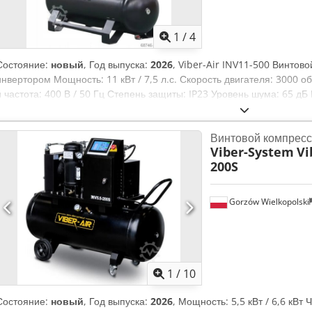
1
/
4
Состояние:
новый
, Год выпуска:
2026
, Viber-Air INV11-500 Винтов
инвертором Мощность: 11 кВт / 7,5 л.с. Скорость двигателя: 3000 
и частота: 400 В / 50 Гц Степень защиты: IP23 Уровень шума: 65 д
воздуха: 1500 л/мин Тип привода: Прямой привод Диаметр выхода:
Масляное Производитель винта: BAOSI Инвертор: В комплекте Диспл
Винтовой компрессо
/ 750 / 1030 мм Вес: 500 кг Производительность по всасыванию: 18
Viber-System
Vi
напору: 1500 л/мин В наличии! Dedpfx Asxdbubjpisck
200S
Gorzów Wielkopolski
1
/
10
Состояние:
новый
, Год выпуска:
2026
, Мощность: 5,5 кВт / 6,6 кВт