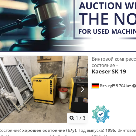
Винтовой компресс
состояние -
Kaeser
SK 19
Bitburg
5 704 km
1
/
3
Состояние:
хорошее состояние (б/у)
, Год выпуска:
1995
, Винтово