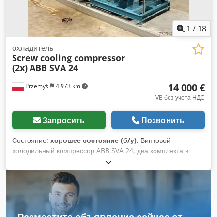
1
/
18
охладитель
Screw cooling compressor
(2x)
ABB SVA 24
14 000 €
Przemyśl
4 973 km
VB без учета НДС
Запросить
Позвонить
Состояние:
хорошее состояние (б/у)
, Винтовой
холодильный компрессор ABB SVA 24, два комплекта в
наличии Dodpfxoyb Sdij Agfokr Год выпуска: 1991 Сделано
в Германии В хорошем рабочем состоянии
Разместите объявление сейчас от