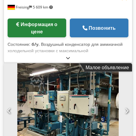
Freising
5 609 km
Информация о
Позвонить
цене
Состояние:
б/у
, Воздушный конденсатор для аммиачной
холодильной установки с максимальной
производительностью 180 кВт. Dkedpfxjxzqtus Agfor
Машина (дополнение): Охладитель Мощность на
Малое объявление
вентилятор: 2 кВт Расположение / позиция: для установки
на открытом воздухе на объекте Базовая конструкция:
Корпус с вентиляторами и охладителями Комплектация: 3
вентилятора, главный выключатель Alpin