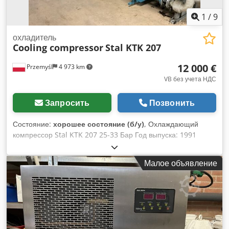
1
/
9
охладитель
Cooling compressor
Stal KTK 207
12 000 €
Przemyśl
4 973 km
VB без учета НДС
Запросить
Позвонить
Состояние:
хорошее состояние (б/у)
, Охлаждающий
компрессор Stal KTK 207 25-33 Бар Год выпуска: 1991
Dkjdpfx Agsyb Rquefor В хорошем состоянии Габариты
(ДxШxВ): 4700x2200x1450 мм
Малое объявление