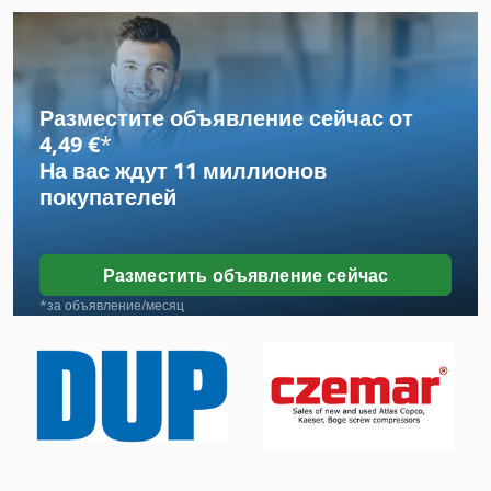
Вид Автомобиля
Инструкции По Эксплуатации
Разместите объявление сейчас от
Инструкция По Эксплуатации
4,49 €
*
На вас ждут
11 миллионов
Обогреватель
покупателей
Осевой Вентилятор 1459 4
Охлажденный Автомобиль
Разместить объявление сейчас
Рабочая Транспортного Средства
*за объявление/месяц
С Подогревом
Северная Кондиционер Отопление
Транспортное Средство
Транспортной Группы