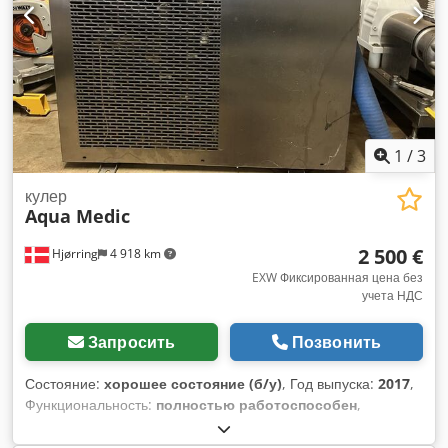
1
/
3
кулер
Aqua Medic
2 500 €
Hjørring
4 918 km
EXW Фиксированная цена без
учета НДС
Запросить
Позвонить
Состояние:
хорошее состояние (б/у)
, Год выпуска:
2017
,
Функциональность:
полностью работоспособен
,
Продаются 2 шт. Aqua Medic Titan Professional Flow
Cooler 6000 в хорошем состоянии. Проточные охладители