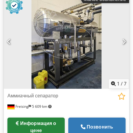
1
/
7
Аммиачный сепаратор
Freising
5 609 km
Информация о
Позвонить
цене