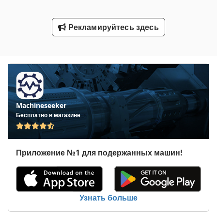
Транспортные Вентилятора
Рекламируйтесь здесь
Транспортные Контейнеры
Транспортные Средства
Услуги По Уборке Помещений Здания
Холл С Отопление
Machineseeker
Чиллер С Воздушным Охлаждением
Бесплатно в магазине
Чистящие Средства
Приложение №1 для подержанных машин!
Узнать больше