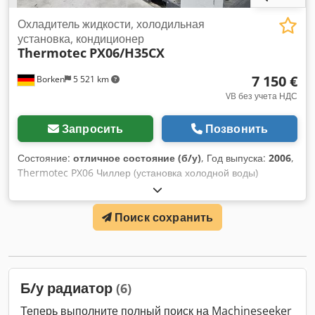
Охладитель жидкости, холодильная
установка, кондиционер
Thermotec
PX06/H35CX
7 150 €
Borken
5 521 km
VB без учета НДС
Запросить
Позвонить
Состояние:
отличное состояние (б/у)
, Год выпуска:
2006
,
Thermotec PX06 Чиллер (установка холодной воды)
Производитель: Thermotec NV Модель: PX06 Версия:
H35CX Серия: 06C---B01 Год выпуска: 2006 Хладагент:
Поиск сохранить
R407C Количество одинаковых контуров: 2 Максимальное
допустимое давление: HP: 2800 КПа LP: 2000 КПа Вода
Допустимая температура: от 3 до 30°C Объем бака: 950
литров Допустимое давление в баке: от -20 до 600 КПа
Номинальная подача насоса: 45 м³/ч Номинальный напор:
Б/у радиатор
(6)
30 м Максимальное давление на всасывающей стороне: 16
бар Максимальное давление на нагнетательной стороне:
Теперь выполните полный поиск на Machineseeker