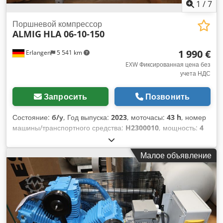
1
/
7
Поршневой компрессор
ALMIG
HLA 06-10-150
1 990 €
Erlangen
5 541 km
EXW Фиксированная цена без
учета НДС
Запросить
Позвонить
Состояние:
б/у
, Год выпуска:
2023
, моточасы:
43 h
, номер
машины/транспортного средства:
H2300010
, мощность:
4
кВт (5,44 л.с.)
, давление (мин.):
10 балка
, Б/у
оборудование: Поршневой компрессор в наличии (Plug and
Малое объявление
Play): ALMIG HLA 06-10-150 (10 бар) с горизонтальным
ресивером на 150 литров Компрессор отработал 43 часа и
доступен сразу. 3 цилиндра Давление: 10 бар
Номинальная мощность: 4,0 кВт Dcsdpfx Ahexc Hzkouok
Производительность при 7 бар: 450 л/мин Выход сжатого
воздуха: 1/2" Габариты (ШхГхВ): 136 x 51 x 107 см Вес: 169
кг Посетите наш магазин. У нас всегда в наличии большой