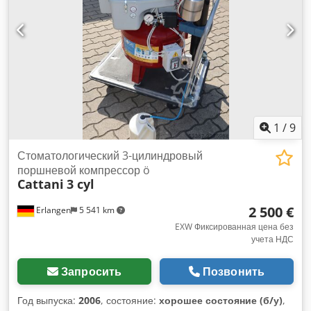
Eiceujck Размеры: 1345 х 457 х 1054 мм. Вес: 115 кг У нас
всегда в наличии большой выбор новых и б/у
компрессоров!
1
/
9
Стоматологический 3-цилиндровый
поршневой компрессор ö
Cattani
3 cyl
2 500 €
Erlangen
5 541 km
EXW Фиксированная цена без
учета НДС
Запросить
Позвонить
Год выпуска:
2006
, состояние:
хорошее состояние (б/у)
,