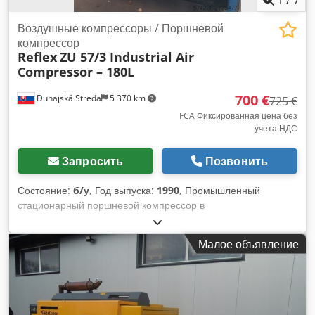
Воздушные компрессоры / Поршневой
компрессор
Reflex
ZU 57/3 Industrial Air
Compressor – 180L
700 €
Dunajská Streda
5 370 km
725 €
FCA Фиксированная цена без
учета НДС
Запросить
Позвонить
Состояние:
б/у
, Год выпуска:
1990
, Промышленный
стационарный поршневой компрессор в
шумоизолированном стальном кожухе. Dcodpjyl Nz Hefx
Ahusk Производитель: Reflex Модель: ZU 57/3 – Тип 180 D
Малое объявление
Воздушный ресивер: 180 литров Сделано в Германии
Комплект включает: Поршневой компрессор
Электродвигатель Воздушный бак 180 л Реле давления
Шумопоглощающий кожух Состояние: Б/у – не проверен.
Продается в состоянии как есть, с места. Подходит для