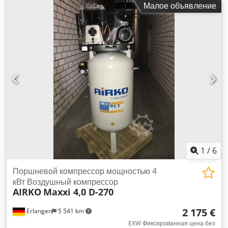
Малое объявление
13 балка
, тип охлаждения:
воздух
, Оборудование:
Идентификационная табличка в наличии,
документация / руководство
, исправный винтовой
компрессор мощностью 75 кВт с регулированием частоты
вращения. Dodpfjzrihrex Ahuock
1
/
6
Поршневой компрессор мощностью 4
кВт Воздушный компрессор
AIRKO
Maxxi 4,0 D-270
2 175 €
Erlangen
5 541 km
EXW Фиксированная цена без