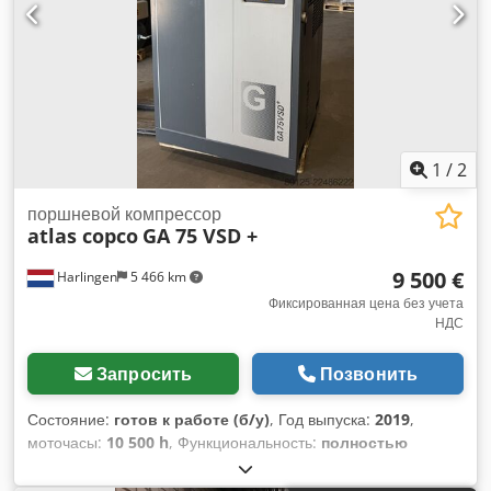
1
/
2
поршневой компрессор
atlas copco
GA 75 VSD +
9 500 €
Harlingen
5 466 km
Фиксированная цена без учета
НДС
Запросить
Позвонить
Состояние:
готов к работе (б/у)
, Год выпуска:
2019
,
моточасы:
10 500 h
, Функциональность:
полностью
работоспособен
, общий вес:
898 кг
, мощность:
75 кВт
(101,97 л.с.)
, объёмный поток:
476 м³/ч
, давление (макс.):