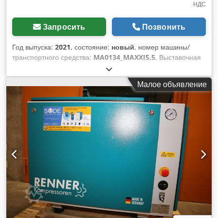
НДС
Запросить
Позвонить
Год выпуска:
2021
, состояние:
новый
, номер машины/
транспортного средства:
MA0134_MAXXI5,5
, Выставочная
машина: Dedpfx Ajhu R Akjhujck новый поршневой
компрессор сразу в наличии (подключи и работай): AIRKO
Малое объявление
MAXXI 5,5 D - 270 - 10 бар с горизонтальным ресивером на
270 литров Год: 2021 Компрессор имеет 1 час наработки и
может быть немедленно предоставлен в распоряжение. 2
цилиндра давление: 10 бар Номинальная мощность: 5,5
кВт Расход при давлении 7 бар : 605 л/мин Уровень звука:
80 дБ(A) Выход сжатого воздуха: 1/2". Размеры длина х
ширина х высота: 170 х 56 х 134 см Вес: 181 кг Удобный
лизинг возможен через наш домашний банк. Посетите наш
магазин. У нас всегда в наличии большой выбор новых и
подержанных компрессоров! Доступно немедленно.