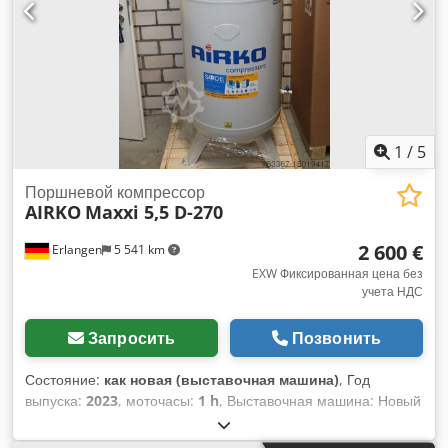
дБ(A) Габариты (Д x Ш x В): 985 x 722 x 802 мм Вес: 206 кг
Отправка возможна за дополнительную плату. Лизинговое
предложение от нашего банка-партнера для предприятий
возможно. Выкуп по окончании срока аренды с оплатой
остаточной стоимости возможен. Предложение
действительно при соответствующей кредитоспособности.
У нас всегда в наличии широкий ассортимент новых и б/у
компрессоров! Немедленная доставка.
1
/
5
Поршневой компрессор
AIRKO
Maxxi 5,5 D-270
2 600 €
Erlangen
5 541 km
EXW Фиксированная цена без
учета НДС
Запросить
Позвонить
Состояние:
как новая (выставочная машина)
, Год
выпуска:
2023
, моточасы:
1 h
, Выставочная машина: Новый
поршневой компрессор, доступный немедленно (подключи
и работай): AIRKO MAXXI 5,5 D - 270 ST - 10 бар с