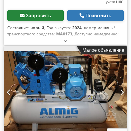
учета НДС
Запросить
Позвонить
Состояние:
новый
, Год выпуска:
2024
, номер машины/
транспортного средства:
MA0173
, Доступно немедленно:
Dodpfx Ahjityx Touock новый поршневой компрессор
KAESER EPC 840-250 lg - 10 бар с горизонтальным
Малое объявление
окрашенным баком на 250 литров с конденсатоотводчиком
KAESER DRAIN (опорожнение бака) Год выпуска: 2024 2
цилиндра максимальное давление: 10 бар Номинальная
мощность: 4,0 кВт Объемный расход при 6 бар: 590 л/мин
Объемный расход при 8 бар: 530 л/мин Уровень шума: 77
дБ(A) Выходное отверстие для сжатого воздуха: 1/2"
Размеры длина x ширина x высота: 1590 x 600 x 1140 мм
Вес: 165 кг Удобный лизинг через наш банк. Посетите наш
магазин. У нас всегда большой выбор новых и
подержанных компрессоров в наличии!