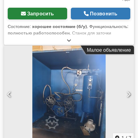
Запросить
Позвонить
Состояние:
хорошее состояние (б/у)
, Функциональность:
полностью работоспособен
, Станок для заточки
режущего инструмента. 4 позиции. Dcjdpfszrnmasx Ahusk
Малое объявление
1
/
7