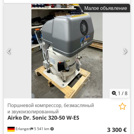
машина: Поршневой компрессор в наличии (Plug and Play):
Малое объявление
ALMIG HLA 15-10 (10 бар) Dodpfx Ajx Uwtdehuock
Компрессор имеет 448 часов наработки и доступен
немедленно. 3 цилиндра Давление: 10 бар Номинальная
мощность: 11,0 кВт Объемный поток при 7 бар: 1220 л/мин
Выход сжатого воздуха: 3/4" Габариты (Ш x Г x В): 145 x 71
x 83 см Посетите наш магазин. У нас всегда большой выбор
новых и подержанных компрессоров в наличии!
Немедленно доступно.
1
/
8
Поршневой компрессор, безмасляный
и звукоизолированный
Airko
Dr. Sonic 320-50 W-ES
3 300 €
Erlangen
5 541 km