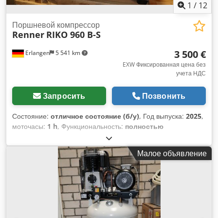
1
/
12
Поршневой компрессор
Renner
RIKO 960 B-S
3 500 €
Erlangen
5 541 km
EXW Фиксированная цена без
учета НДС
Запросить
Позвонить
Состояние:
отличное состояние (б/у)
, Год выпуска:
2025
,
моточасы:
1 h
, Функциональность:
полностью
работоспособен
, номер машины/транспортного средства:
31927596
, Демонстрационный образец (в наличии):
Малое объявление
Поршневой компрессор RENNER Riko 960/B-S с
переключением звезда-треугольник с шумопоглощающим
кожухом Технические данные: Мощность двигателя: 5,5 кВт
Dsdpfoxzgilsx Ahueck Номинальное напряжение: 400 В
Максимальное давление: 10 бар Производительность при 7
бар: 740 л/мин Цилиндры / ступени: 2/2 Уровень шума: 69