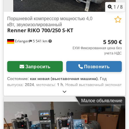
1
/
8
Поршневой компрессор мощностью 4,0
кВт, звукоизолированный
Renner
RIKO 700/250 S-KT
5 590 €
Erlangen
5 541 km
EXW Фиксированная цена без
учета НДС
Запросить
Позвонить
Состояние:
как новая (выставочная машина)
, Год
выпуска:
2024
, моточасы:
1 h
, Новый выставочный экспонат
(доступен немедленно): Поршневой компрессор RENNER
Riko 700/250 S-KT с оцинкованным баком объемом 250
Малое объявление
литров с холодильным осушителем и регулируемым по
уровню сливом конденсата со звукоизоляционным кожухом
с вилкой CEE с металлическим буферным комплектом для
бака сжатого воздуха Технические данные Dedporxu Erefx
Ahujck Мощность двигателя: 4,0 кВт Номинальное