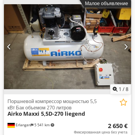
Малое объявление
(макс.):
14 балка
, Б/у поршневой компрессор REKO H
710/150, 14 бар включая счетчик наработки включая
ресивер сжатого воздуха на 150 литров Наработка: 6,0 ч
Год выпуска: 2025 Максимальное давление: 14 бар
Производительность при 14 бар: 500 л/мин Номинальная
мощность: 4,0 кВт Сетевое напряжение: 400 В Цилиндры: 2
Ступени: 2 Частота вращения компрессора: 785 мин⁻¹
Dedpfx Asypm Sdohusck Уровень шума: 72 дБ(A) Ресивер
сжатого воздуха: 150 л Габариты: 1345 x 457 x 1112 мм
Вес: 135 кг У нас всегда в наличии большой выбор новых и
б/у компрессоров!
1
/
8
Поршневой компрессор мощностью 5,5
кВт Бак объемом 270 литров
Airko
Maxxi 5,5D-270 liegend
2 650 €
Erlangen
5 541 km
Фиксированная цена без учета