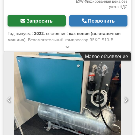
EXW Фиксированная цена без
учета НДС
Запросить
Позвонить
Год выпуска:
2022
, состояние:
как новая (выставочная
машина)
, Вспомогательный компрессор REKO 510-B
(поршневой) вкл. счетчик часов работы вкл. резервуар для
сжатого воздуха объемом 3 л Часы работы: 0,75 Bh Год:
Малое объявление
2022 Максимальное давление: 10 бар Производительность:
380 л/мин Номинальная мощность: 3,0 кВт Напряжение
сети: 400 В Частота вращения компрессора: 1200 мин-1
Dodpfx Aepyhpdjhueck Резервуар для сжатого воздуха: 3 л
Габариты: 735 x 620 x 698 мм Масса: 45 кг У нас всегда в
наличии большой выбор новых и бывших в употреблении
компрессоров!