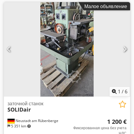
Малое объявление
1
/
6
заточной станок
SOLIDair
1 200 €
Neustadt am Rübenberge
5 351 km
Фиксированная цена без учета
НДС