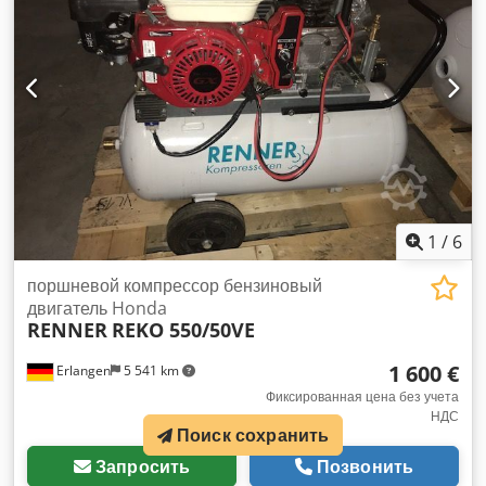
1
/
6
поршневой компрессор бензиновый
двигатель Honda
RENNER
REKO 550/50VE
1 600 €
Erlangen
5 541 km
Фиксированная цена без учета
НДС
Поиск сохранить
Запросить
Позвонить