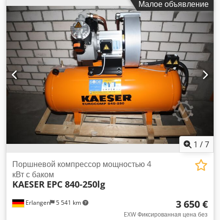
Малое объявление
вертикальным 270-литровым резервуаром для сжатого
воздуха с соединением звезда-треугольник Компрессор
наработал 1 час и доступен немедленно. 2 цилиндра
Давление: 10 бар Номинальная мощность: 5,5 кВт
Производительность при давлении 7 бар: 605 л/мин
Уровень шума: 80 дБ(A) Dsdpformnp Hsx Ahueck Выходное
отверстие для сжатого воздуха: 1/2" Размеры длина х
ширина х высота: 86 х 85 х 210 см Вес: 173 кг Удобный
лизинг через наш банк. Посетите наш магазин. У нас всегда
большой выбор новых и подержанных компрессоров на
складе! Доступно немедленно.
1
/
7
Поршневой компрессор мощностью 4
кВт с баком
KAESER
EPC 840-250lg
3 650 €
Erlangen
5 541 km
EXW Фиксированная цена без