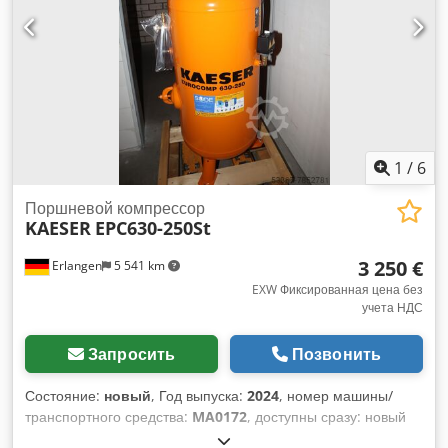
1
/
6
Поршневой компрессор
KAESER
EPC630-250St
3 250 €
Erlangen
5 541 km
EXW Фиксированная цена без
учета НДС
Запросить
Позвонить
Состояние:
новый
, Год выпуска:
2024
, номер машины/
транспортного средства:
MA0172
, доступны сразу: новый
поршневой компрессор KAESER EPC 630-250 St - 10 бар