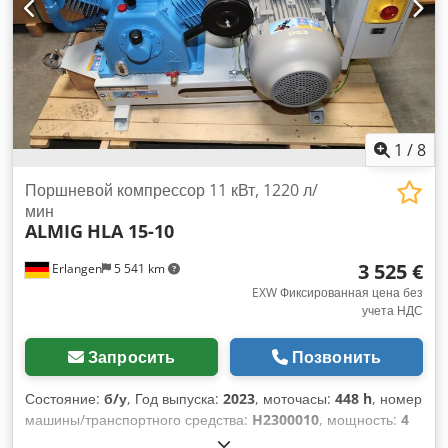
выбор новых и бывших в употреблении компрессоров!
Доступно немедленно.
1
/
8
Поршневой компрессор 11 кВт, 1220 л/
мин
ALMIG
HLA 15-10
3 525 €
Erlangen
5 541 km
EXW Фиксированная цена без
учета НДС
Запросить
Позвонить
Состояние:
б/у
, Год выпуска:
2023
, моточасы:
448 h
, номер
машины/транспортного средства:
H2300010
, мощность:
4
кВт (5,44 л.с.)
, давление (мин.):
10 балка
, Подержанная