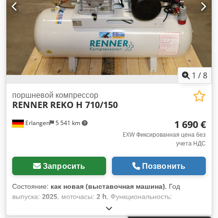
1
/
8
поршневой компрессор
RENNER
REKO H 710/150
1 690 €
Erlangen
5 541 km
EXW Фиксированная цена без
учета НДС
Запросить
Позвонить
Состояние:
как новая (выставочная машина)
, Год
выпуска:
2025
, моточасы:
2 h
, Функциональность:
полностью работоспособен
, номер машины/
транспортного средства:
002331512500001478
, давление