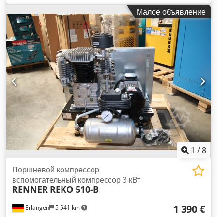
Dcsdpfxoity Dqs Ahujk с окрашенным контейнером 250
Малое объявление
литров Год выпуска: 2024. 2 цилиндра максимальное
давление: 10 бар Номинальная мощность: 3,0 кВт
Объемный расход при 6 бар: 410 л/мин. Объемный расход
при 8 бар: 375 л/мин. Уровень звука: 75 дБ(А) Выход
сжатого воздуха: 1/2" Размеры длина х ширина х высота:
650 х 700 х 1810 мм. Вес: 150 кг Удобный лизинг возможен
через наш собственный банк. Посетите наш магазин. У нас
всегда в наличии большой выбор новых и б/у
компрессоров!
1
/
8
Поршневой компрессор
вспомогательный компрессор 3 кВт
RENNER
REKO 510-B
1 390 €
Erlangen
5 541 km