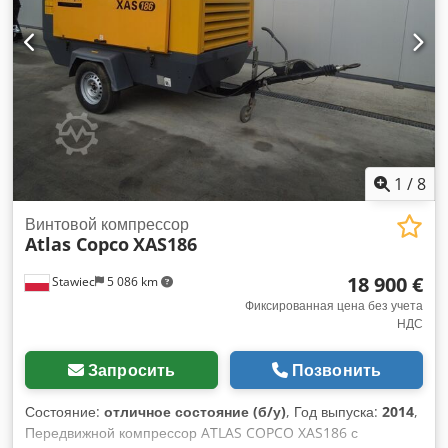
ремонта или на запчасти.
1
/
8
Винтовой компрессор
Atlas Copco
XAS186
18 900 €
Stawiec
5 086 km
Фиксированная цена без учета
НДС
Запросить
Позвонить
Состояние:
отличное состояние (б/у)
, Год выпуска:
2014
,
Передвижной компрессор ATLAS COPCO XAS186 с