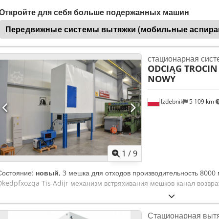
Откройте для себя больше подержанных машин
Передвижные системы вытяжки (мобильные аспира
стационарная сист
ODCIĄG TROCIN
NOWY
Izdebnik
5 109 km
1
/
9
Состояние:
новый
, 3 мешка для отходов производительность 8000 
Dkedpfxozqa Tis Adijr механизм встряхивания мешков канал возвра
Стационарная выт