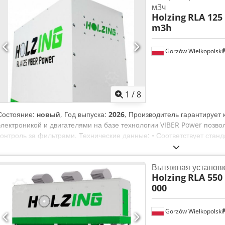
м3ч
Holzing
RLA 125
m3h
Gorzów Wielkopolski
1
/
8
Состояние:
новый
, Год выпуска:
2026
, Производитель гарантирует 
электроникой и двигателями на базе технологии VIBER Power позв
контроль за фильтрами. Технические данные: • Соответствует станд
~ 4500 м3/ч • Мощность двигателя 3,0 кВт • Скорость 3000 мин-1 • 
соединение 200 мм • Фильтрующий материал полиэстер, 5 мкм • Пл
Вытяжная установк
сек. • Количество фильтров 18 • Размеры 752 x 1502 x 2144 мм • Вес
Holzing
RLA 550
Фильтрующий материал полиэстер • Громкость 80 дБ без подключе
000
через трубу Dkjdpfx Adegyfmaeior Объем поставки: полиэфирный ф
шасси Очистка фильтра вибрационной системой с контролем огнету
огнетушителем (Safe System)
Gorzów Wielkopolski