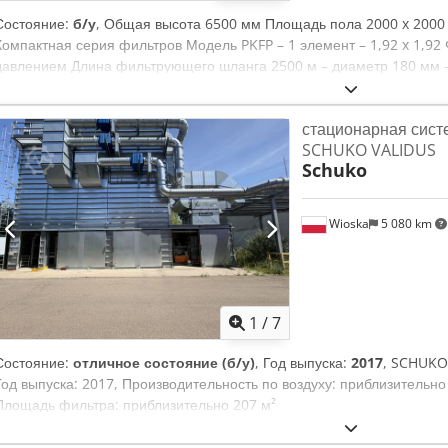
Состояние:
б/у
, Общая высота 6500 мм Площадь пола 2000 x 2000
Компактная серия фильтров Модель PKFP – 1 элемент – 1,92 x 1,92
давлением Длина фильтрующего шланга 2500 м – диаметр 180 мм –
вентилятора неочищенного воздуха – 2 трубы (диаметр 300 мм) 1 в
6361 м³/ч, построен в 1999 г. 1 вентилятор S 25 / 300, мощность 7,5 
стационарная сист
транспортный вентилятор 6,1 кВт, мощность 57 м³/мин, построен в 
SCHUKO VALIDUS
14 000 м3/ч. Брикетировочный пресс Höcker Polytechnik типа BrikStar
Schuko
Диаметр брикета 65 мм Выход круглого брикета прибл. 40-45 кг/ч в 
материала Место хранения: Наттхайм Dksdpfx Adsvviytjijr
Wioska
5 080 km
1
/
7
Состояние:
отличное состояние (б/у)
, Год выпуска:
2017
, SCHUKO
Год выпуска: 2017, Производительность по воздуху: приблизительно 
Площадь фильтра: приблизительно 207 м²