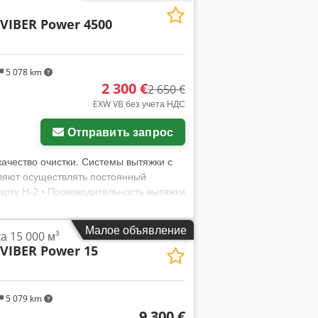
 VIBER Power 4500
5 078 km
2 300 €
2 650 €
EXW VB без учета НДС
Отправить запрос
качество очистки. Системы вытяжки с
оляют осуществлять постоянный
арту H-2 • Производительность вытяжки
Напряжение 400 В, 50 Гц • Вытяжное
ощадь фильтра 8,8 м2 • Скорость 28 м/
Малое объявление
а 15 000 м³
 180 кг. • Категория фильтров G •
 VIBER Power 15
ния, 65 дБ при подключении к машине
ильтр, 5 микрометров 2 контейнера
шитель + 850 евро для моделей с
5 079 km
9 300 €