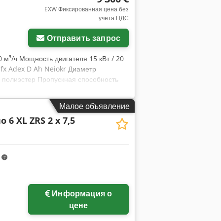
EXW Фиксированная цена без
учета НДС
афий
Отправить запрос
0 м³/ч Мощность двигателя 15 кВт / 20
pfx Adex D Ah Neiokr Диаметр
 полиэстер Пропускная способность
ильтров 108 Габариты (Д x Ш x В)
вый фильтр, 3 микрона 5 контейнеров 3
Малое объявление
ем Автоматическая система
o 6 XL ZRS 2 x 7,5
ь работы фильтра во время перерывов
ионному классу «G» и обеспечивают
m
Информация о
цене