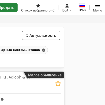
Продать
Язык
Список избранного
(0)
Войти
Меню
Актуальность
нарные системы отсоса
Малое объявление
JKF, Adloph & Co.
m