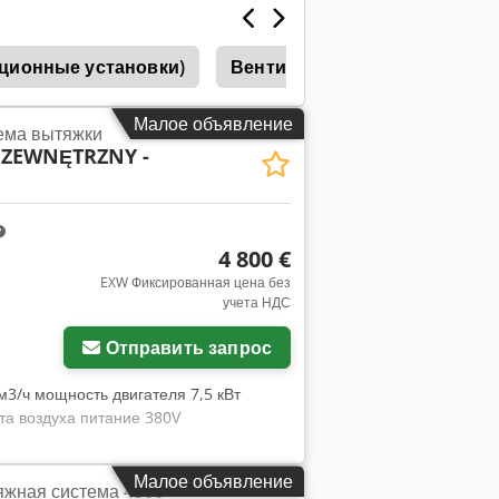
ционные установки)
Вентиляторы
Вытяжка
Малое объявление
ема вытяжки
ZEWNĘTRZNY -
4 800 €
EXW Фиксированная цена без
учета НДС
Отправить запрос
м3/ч мощность двигателя 7,5 кВт
та воздуха питание 380V
Малое объявление
яжная система 4500