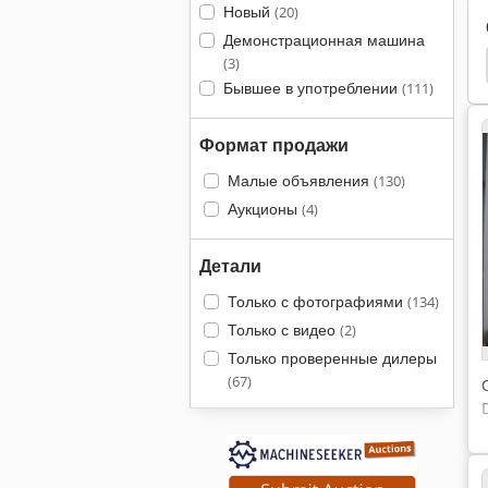
Новый
(20)
Демонстрационная машина
 Канал
Группа Канала
Дрель Битный Канал
(3)
Бывшее в употреблении
(111)
Формат продажи
Малые объявления
(130)
Аукционы
(4)
Детали
Только с фотографиями
(134)
Только с видео
(2)
Только проверенные дилеры
(67)