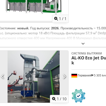
Запросить больше
фотогр
1
/
1
Состояние:
новый
, Год выпуска:
2026
, Производительность ~ 15.00
л.с. (опционально: мотор 18 кВт) Площадь фильтрации 57,9 м² Ded
выпускного отверстия 400 мм Напряжение 400 В Материал фильтра
фильтра 3 микрона Размеры фильтра Ø 152 x 1120 мм Количество ф
4147,5 x 1129 x 2480 мм Вес 870 кг Комплект поставки: Полиэстеро
система вытяжки
воздуховода Очистка фильтра вибрационной системой с управлени
AL-KO
Eco Jet Du
вибрационной очистки фильтра обеспечивает непрерывный контрол
k
и в рабочем режиме. Используемые фильтры относятся к фильтрац
очистку воздуха до 0,2 мг/м³/ч (H₂).
Германия
5 305 k
1
/
10