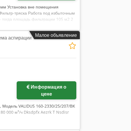
 мм Установка вне помещения
 Фильтр-тряска Работа под избыточным
 тогда площадь фильтрации 105 м2 2
ентилятор KT 300, мощность 15 кВт
кВт 7400 м³/ч, построен в 1993 г. 1
Малое объявление
ема аспирации
1996 г. Всего прибл. Объемный расход
 C 3 - 12 . 1225 Двигатель 3,0 кВт
зависимости от удельного веса
Информация о
цене
, Модель VALIDUS 160-2330/25/207/BK
80 000 м³/ч Dksdpfx Aezrk T Nsdisr