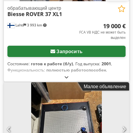
обрабатывающий центр
Biesse
ROVER 37 XL1
19 000 €
Lahti
3 993 km
FCA VB НДС не может быть
выделен
Запросить
Состояние:
готов к работе (б/у)
, Год выпуска:
2001
,
Функциональность:
полностью работоспособен
,
Оборудование:
документация / руководство
, Выведен из
эксплуатации 07.2026 в связи с отсутствием
Малое объявление
необходимости. Dsdpsznk Rmsfx Akijwa