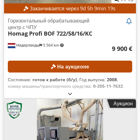
Заканчивается через
9
d
5
h
9
min
16
s
Горизонтальный обрабатывающий
центр с ЧПУ
Homag
Profi BOF 722/58/16/KC
Нидерланды
5 564 km
9 900 €
На аукционе
Состояние:
готов к работе (б/у)
, Год выпуска:
2008
,
номер машины/транспортного средства:
0-205-11-7632
,
Функциональность:
полностью работоспособен
, рабочая
ширина:
1 600 мм
, максимальная скорость шпинделя
Аукцион
фрезы:
30 000 об/мин
, рабочая высота:
535 мм
, рабочая
длина:
5 800 мм
, ТЕХНИЧЕСКИЕ ХАРАКТЕРИСТИКИ
Рабочая область по оси X: 5800 мм Рабочая область по оси
Y: 1600 мм Рабочая область по оси Z: 535 мм Количество
фрезерных головок: 2 шт. Фрезерная головка 1
Управляемые оси: 4 шт. Максимальная скорость вращения