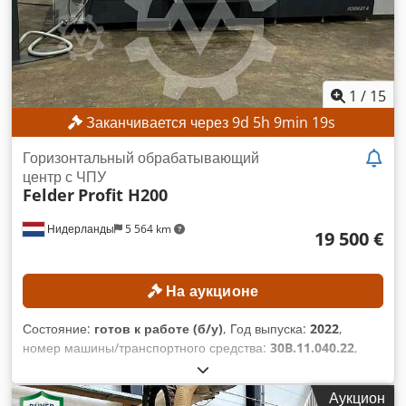
1
/
15
Заканчивается через
9
d
5
h
9
min
16
s
Горизонтальный обрабатывающий
центр с ЧПУ
Felder
Profit H200
Нидерланды
5 564 km
19 500 €
На аукционе
Состояние:
готов к работе (б/у)
, Год выпуска:
2022
,
номер машины/транспортного средства:
30B.11.040.22
,
Функциональность:
полностью работоспособен
,
ТЕХНИЧЕСКИЕ ХАРАКТЕРИСТИКИ Рабочая область по оси
Аукцион
X: 3300 мм Рабочая область по оси Y: 1280 мм Рабочая