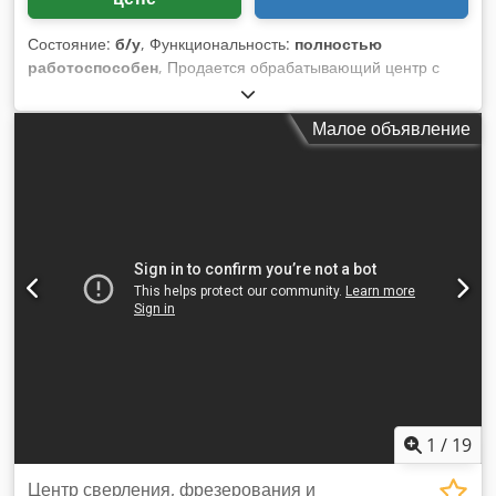
Состояние:
б/у
, Функциональность:
полностью
работоспособен
, Продается обрабатывающий центр с
ЧПУ Alberti Format 90! Технические характеристики
Рабочая зона: 3000 x 1250 мм Максимальная толщина
Малое объявление
панели: 50 мм Макс. программируемая скорость по оси X:
40 м/мин, по оси Y: 40 м/мин, по оси Z: 9 м/мин Мощность
главного шпинделя: 2 x 2 л.с. - 3000 об/мин 27
независимых вертикальных шпинделей с шагом 32 мм
Возможность установки 4 фрезеров с коническим
хвостовиком Морзе Частота вращения и мощность фрез:
18000 об/мин Возможность установки 1 пильного диска
Частота вращения и мощность пилы: 12000 об/мин
Рабочее давление: 6 бар Общий вес: 4450 кг Dwjdpfx Aex
Ey Sdskija Габариты с электрошкафом: 5800 x 3450 x 1950
мм
1
/
19
Центр сверления, фрезерования и