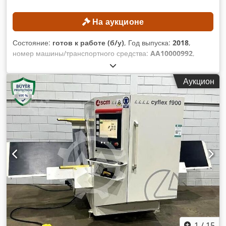
ключами/лицензиями и USB-накопителем Документация
Маркировка CE
На аукционе
Состояние:
готов к работе (б/у)
, Год выпуска:
2018
,
номер машины/транспортного средства:
AA10000992
,
Функциональность:
полностью работоспособен
,
ТЕХНИЧЕСКИЕ ХАРАКТЕРИСТИКИ Длина стола: 5020 мм
Аукцион
Ширина стола: 1380 мм Рабочая область по оси X: 5020 мм
Рабочая область по оси Y: 1300 мм Рабочая область по оси
Z: 250 мм Ход по оси X: 5400 мм Ход по оси Y: 1650 мм Ход
по оси Z: 450 мм Векторная скорость по осям X/Y: 35 м/мин
Максимальная скорость по оси X: 25 м/мин (?) Скорость
быстрого перемещения по оси X: 90 м/мин (?)
Максимальная скорость по оси Y: 90 м/мин Максимальная
скорость по оси Z: 30 м/мин Количество фрезерных
головок: 2 шт. Система крепления инструмента: HSK-F63
Фрезерная головка 1 Управляемые оси: 3 шт. Частота
вращения шпинделя: 6000–18000 об/мин Dwsdpfx
Ajzrmqkjkiea Мощность главного двигателя: 15 кВт
Фрезерная головка 2 Управляемые оси: 3 шт. Частота
вращения шпинделя: 600–24000 об/мин Мощность
1
/
15