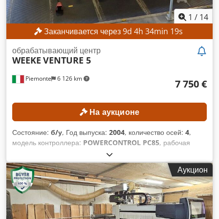
1
/
14
Заканчивается через
9
d
4
h
34
min
16
s
обрабатывающий центр
WEEKE
VENTURE 5
Piemonte
6 126 km
7 750 €
На аукционе
Состояние:
б/у
, Год выпуска:
2004
, количество осей:
4
,
модель контроллера:
POWERCONTROL PC85
, рабочая
ширина:
1 220 мм
, максимальная скорость шпинделя
фрезы:
24 000 об/мин
, рабочая длина:
3 250 мм
,
Аукцион
ТЕХНИЧЕСКИЕ ХАРАКТЕРИСТИКИ Dwedpfx Akezmtl Rsisa
Рабочая область по оси X: 3250 мм Рабочая область по оси
Y: 1220 мм Количество рабочих зон: 2 Столовая система:
стол с направляющими и опорами Количество вакуумных
присосок: 6 Количество управляемых осей: 4 Количество