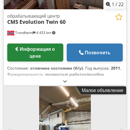
1
/
22
обрабатывающий центр
CMS
Evolution Twin 60
Trondheim
4 433 km
Информация о
Позвонить
цене
Состояние:
отличное состояние (б/у)
, Год выпуска:
2011
,
Функциональность:
полностью работоспособен
,
ПРОИЗВОДСТВЕННАЯ ЛИНИЯ ДЛЯ ИЗГОТОВЛЕНИЯ
ДВЕРЕЙ CMS PRO EVOLUTION TWIN 60, 2011 год выпуска.
Малое объявление
Оборудование имеет очень небольшой наработанный
ресурс, приобретено клиентом, но оказалось
неподходящим для его нужд. Оборудование подключено и
может быть проверено в Польше в любое удобное время
по предварительной договоренности. Dodpfxezr H Tfo
Akiewa Всю техническую информацию можно найти в
прилагаемом PDF-документе (для просмотра нажмите