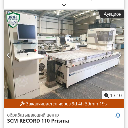
КОМПЛЕКТАЦИЯ Маркировка CE Рабочий стол с
максимальная скорость шпинделя фрезы:
24 000 об/мин
,
направляющими и опорами 6 вакуумных присосок
рабочая длина:
2 500 мм
, ТЕХНИЧЕСКИЕ
Вакуумный насос Автоматическая смена инструмента 2
Аукцион
ХАРАКТЕРИСТИКИ Рабочая область, ось X: 2500 мм
магазина инструментов по 8 мест в каждом Защитное
Рабочая область, ось Y: 1320 мм Ход, ось Y: 1900 мм
устройство для обрабатывающих головок с датчиками
Максимальная толщина обрабатываемой детали: 170 мм
безопасности Передние защитные маты Жидкостное
Рабочий стол: консольный и рельсовый стол Количество
охлаждение фрезерного шпинделя Станок продается и
управляемых осей: 4 Скорость перемещения, ось X: 80 м/
поставляется в его фактическом и юридическом состоянии
мин Dwodpezmtlksfx Akija Скорость перемещения, ось Y:
(«как есть»), на основании фотодокументации и
80 м/мин Скорость перемещения, ось Z: 20 м/мин
технических/коммерческих материалов с описательным
Сверлильный модуль Количество сверлильных модулей: 1
характером. Покупатель имеет право осмотреть товар
Расположение сверлильного модуля: сверху Вертикальные
перед вывозом и несет ответственность за установку,
сверлильные шпиндели: 10 Горизонтальные сверлильные
закрепление и использование станка по месту назначения.
шпиндели, направление X: 4 Горизонтальные сверлильные
Внешняя ссылка: 7716
шпиндели, направление Y: 2 Общее количество
сверлильных шпинделей: 16 Фрезерный шпиндель
Количество фрезерных шпинделей: 1 Расположение
1
/
10
фрезерного шпинделя: сверху Управляемые оси: 4
Заканчивается через
9
d
4
h
39
min
16
s
Автоматическая смена инструмента: да Мощность
двигателя: 13 кВт Частота вращения: 24 000 об/мин
обрабатывающий центр
Модуль для обработки пазов Количество модулей для
SCM RECORD
110 Prisma
обработки пазов: 1 Расположение модуля для обработки