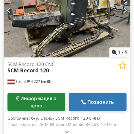
его назначения. Внешняя ссылка: 6487
1
/
5
SCM Record 120 CNC
SCM
Record 120
Strenči
4 227 km
Информация о
Позвонить
цене
Состояние:
б/у
, Станок SCM Record 120 с ЧПУ
Производитель: SCM (Италия) Модель: Record 120 Год
выпуска: 1997 Электропитание: 400 В / 50 Гц / 3 фазы