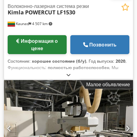
Волоконно-лазерная система резки
Kimla
POWERCUT LF1530
Kaunas
4 507 km
Информация о
Позвонить
цене
Состояние:
хорошее состояние (б/у)
, Год выпуска:
2020
,
Функциональность:
полностью работоспособен
, Мы
предлагаем полностью автоматизированную систему
лазерной резки волоконным лазером с интегрированным
Малое объявление
складским решением, роботизированной обработкой и
высокоскоростной прецизионной работой, разработанную
для промышленных производственных условий. Система
лазерной резки KIMLA POWERCUT LF1530 (Полностью
автоматизированная линия) Модель: KIMLA POWERCUT
LF1530 Производитель: KIMLA Год выпуска: 2020
Соответствие: Сертифицирована по стандарту CE Система
управления: Полное цифровое ЧПУ Технические