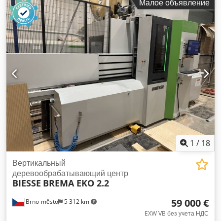
Малое объявление
Вместе с оборудованием поставляется большой набор
инструментов. Dwsdpfx Ajya Aimjkioa
1
/
18
Вертикальный
деревообрабатывающий центр
BIESSE
BREMA EKO 2.2
59 000 €
Brno-město
5 312 km
EXW VB без учета НДС