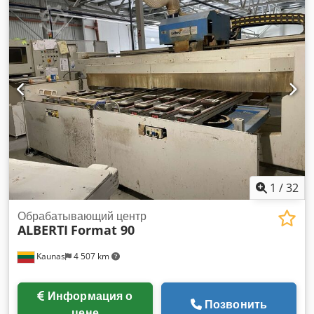
роботизированная рука с полной интеграцией Djdsy
Nwtyepfx Akiswa Документация: Английский язык CE
соответствие: Да Система управления: Цифровая (ЧПУ)
Запасные части и инструмент: В наличии
1
/
32
Обрабатывающий центр
ALBERTI
Format 90
Kaunas
4 507 km
Информация о
Позвонить
цене