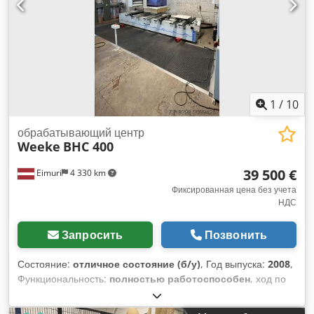
ниже).
1
/
10
обрабатывающий центр
Weeke
BHC 400
39 500 €
Eimuri
4 330 km
Фиксированная цена без учета
НДС
Запросить
Позвонить
Состояние:
отличное состояние (б/у)
, Год выпуска:
2008
,
Функциональность:
полностью работоспособен
, ход по
оси X:
3 250 мм
, ход по оси Y:
1 250 мм
, ход по оси Z:
125
мм
, максимальная частота вращения:
24 000 об/мин
,