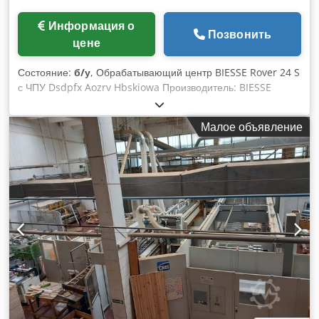
Информация о
Позвонить
цене
Состояние:
б/у
, Обрабатывающий центр BIESSE Rover 24 S
с ЧПУ Dsdpfx Aozrv Hbskiowa Производитель: BIESSE
Модель: Rover 24 S Год выпуска: 2001 Серийный номер:
16171 Напряжение питания: 230 В Мощность: 20 кВт
Малое объявление
Номинальный ток: 59 А Частота: 50 Гц Давление воздуха:
6,5–7,5 бар Необходимый расход воздуха: 30 м/с Вес: 3450
кг Станок требует технического обслуживания.