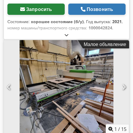
Запросить
Позвонить
Состояние:
хорошее состояние (б/у)
, Год выпуска:
2021
,
номер машины/транспортного средства:
1000042824
,
Предлагаем к продаже очень хорошо сохранившийся
станок Biesse BREMA EKO 2.2 2021 года выпуска. Станок
Малое объявление
укомплектован устройством смены инструмента, двумя
агрегатами и инструментальным оснащением.
Программное обеспечение bSolid. Станок обслуживался
нашим специалистом, поэтому нам отлично известно его
состояние и происхождение. Возможен тест на нашей
выставочной площадке в Брно. Dwsdszcrfpspfx Akija
1
/
15