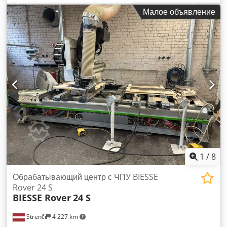
Djdpfx Akozrw Imoiowa Вес: 4200 кг
Малое объявление
1
/
8
Обрабатывающий центр с ЧПУ BIESSE
Rover 24 S
BIESSE Rover
24 S
Strenči
4 227 km