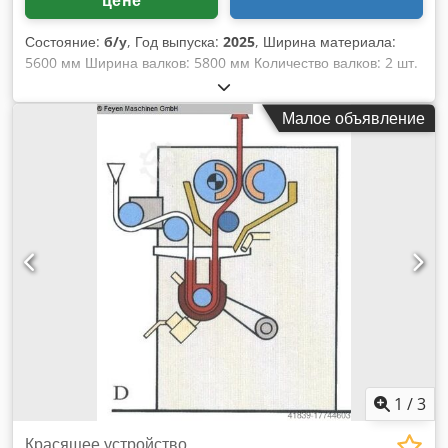
цене
Состояние:
б/у
, Год выпуска:
2025
, Ширина материала:
5600 мм Ширина валков: 5800 мм Количество валков: 2 шт.
Опорный валок – диаметр: 490 мм Покрытие валков –
мягкая резина, 75° Shore S-валок – диаметр: 340 мм
Малое объявление
Покрытие валков – мягкая резина, 75° Shore Линейное
давление: 28 Н/мм Общее давление: 16,5 т Dwedpfx
Ajupmf Ajavoa Ведение материала: расширитель, 1
направляющий валок Флотаторный бак с подъемным/
опускаемым направляющим валком Сторона привода по
заказу Сторона управления по заказу Маятниковое
регулирование валков (компенсатор), пневматическая
разгрузка Диаметр приводного шипа: 70 мм Потребность в
мощности: 30 м/мин = 13 кВт Гидравлический пульт из
нержавеющей стали для совместной подачи давления
Новый двухвалковый фоулард с опорным и плавающим
валком, система Küsters Дополнительно возможна
установка нового частотного привода для интеграции
машины в линию (за отдельную цену) (Фотографии
1
/
3
показывают аналогичные машины в состоянии отгрузки)
Гарантия: 12 месяцев
Красящее устройство