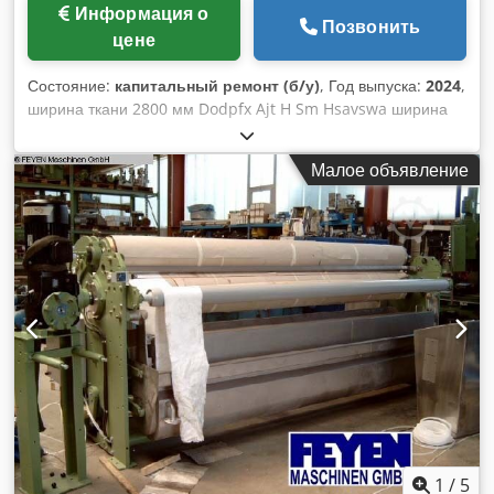
Информация о
Позвонить
цене
Состояние:
капитальный ремонт (б/у)
, Год выпуска:
2024
,
ширина ткани 2800 мм Dodpfx Ajt H Sm Hsavswa ширина
ролика 3000 мм Количество роликов 2 шт. опорный ролик -
диаметр 340 мм Покрытие валика - мягкая резина,
Малое объявление
твердость 75 градусов по Шору S-ролик - диаметр 270 мм
Покрытие валика - твердая резина 100 градусов по Шору
Давление в линии 50 Н/мм общее давление 16 тонн
Направляющая для ткани, прикрепленной к ролику
распределителя Флотский бассейн с направляющим
роликом + водоизмещающий корпус приводная сторона
согласно заказу рабочая сторона согласно заказу диаметр
приводного штифта 80 мм ехать без Перед поставкой
машина проходит полную проверку. капитальный ремонт,
поставляем с гарантией. (На фото показана аналогичная
машина после капитального ремонта, в состояние
доставки), Возможна поставка подходящего привода для
установки в существующая система,
1
/
5