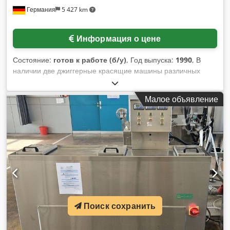
Германия
5 427 km
Информация о цене
Состояние:
готов к работе (б/у)
, Год выпуска:
1990
, В
наличии две джиггерные красящие машины различных
производителей. 1) Thies тип NT 2300, год выпуска: 2015,
макс. рабочая температура: 98°C, макс. ширина
Малое объявление
материала: 2850 мм, ширина рулона: 3000 мм, макс. длина
материала при толщине от 0,3 мм: 3177 мм. 2) MCS Maxi
Jigger 98°, год выпуска: 2021, соотношение ванна/партия:
1:2, диаметр вала: 320 мм, диаметр нижнего вала: 139,7
мм. Документация в наличии. Осмотр на месте возможен.
Возможна продажа по отдельности. Dwjdpfjyhqb Hsx
Aavea
Поиск сохранить