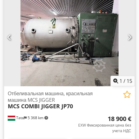
Направляющее устройство для тканого материала с
изогнутым растяжителем перед швом Приводной вал без
привода Красильный фоулар с 2 "плавающими валками" в
горизонтальном расположении, с технологической ванной с
направляющим валком и вытеснителем, Машина
полностью перестраивается, поставляется с «гарантией».
(На фото аналогичная машина в состоянии поставки)
Новый привод проектируется в зависимости от
применения, Стоимость ок. 22.000,-- Dwodewva E Sepfx
Aavea Гарантия: 7 месяцев
1
/
15
Отбеливальная машина, красильная
машина MCS JIGGER
MCS COMBI JIGGER JP70
18 900 €
Tata
5 368 km
EXW Фиксированная цена без
учета НДС