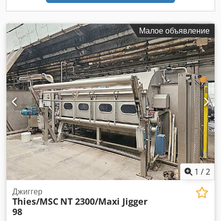
Малое объявление
1
/
2
Джиггер
Thies/MSC
NT 2300/Maxi Jigger
98