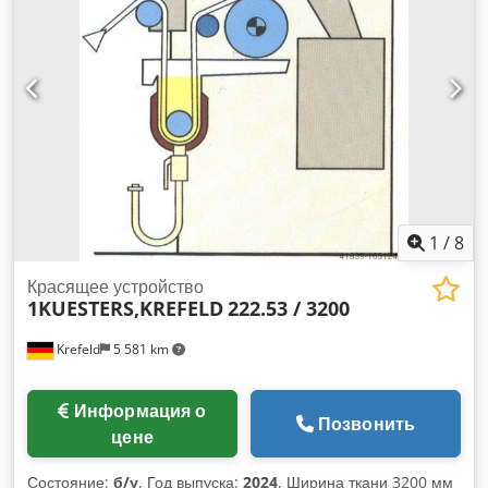
Распределитель, направляющий ролик Приводная сторона
по заказу Рабочая сторона по заказу Приводной штифт
диам. 80 мм Гидравлическая консоль для прижима швов 2-
роликовый высокопроизводительный отжимной узел с 1
"плавающим роликом" (S-ролик), Машина полностью
отремонтирована перед поставкой, мы поставляем с
гарантией. (На фотографиях показаны аналогичные
машины после капитального ремонта, в состоянии
поставки) Dwedpjtv Ibqsfx Aavsa без привода, новый
частотный привод для установки в существующую систему
может быть поставлен.
1
/
8
Красящее устройство
1KUESTERS,KREFELD
222.53 / 3200
Krefeld
5 581 km
Информация о
Позвонить
цене
Состояние:
б/у
, Год выпуска:
2024
, Ширина ткани 3200 мм