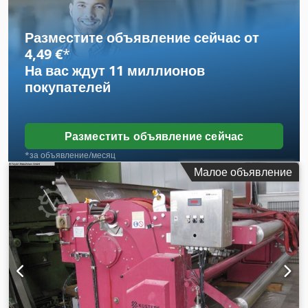
Линейное давление: 45 Н/мм Dsdpfx Aotv H U Noavjwa
Общее давление: 13,5 т Направляющее устройство для
ткацкой ткани, изогнутый расширяющий валок
Разместите объявление сейчас от
Флотаторный бак с направляющим валом + вытесняющим
4,49 €
*
телом Сторона управления слева Приводная сторона
На вас ждут
11 миллионов
справа Приводной штифт диам. 80 мм Гидравлический
покупателей
пульт для раздельного давления слева-центра-справа
Общая потребляемая мощность: 12 кВт Вес: 4000 кг
Габариты (Д-Ш-В): 3,6 x 2,2 x 2,8 м Новая система
управления Küsters – поставлена в 2008 г., с системой
Разместить объявление сейчас
быстрой очистки, без капитального ремонта,
*за объявление/месяц
Малое объявление