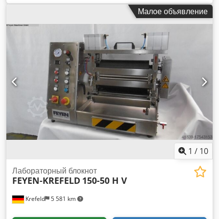
мягкая резина 75 градусов по Шору S-образный ролик -
Малое объявление
диаметр 340 мм Dsdeu Rt R Nspfx Aavjwa Покрытие ролика
- мягкая резина 75 градусов по Шору Давление в линии 35
Н/мм Общее давление 19 тонн Широкий держатель
направляющей ткани, 1 направляющий ролик Бассейн с
направляющим роликом может быть поднят + опущен
Приводная сторона по заказу Рабочая сторона по заказу
Управление качающимся роликом (компенсатор) пневм.
Рельеф Диаметр цапфы привода 70 мм Потребляемая
мощность 30 м/мин = 10 кВт Гидравлическая консоль для
нагнетания давления в шарнире из нержавеющей стали 2-
валковый накатчик с несущим и плавающим роликами,
система Küsters, возможен дополнительный новый
частотный привод для установки машины в систему
возможно. На фотографиях показаны аналогичные
1
/
10
машины в состоянии поставки Гарантия: 12 месяцев
Данная машина полностью изготавливается после
Лабораторный блокнот
FEYEN-KREFELD
150-50 H V
получения заказа.
Krefeld
5 581 km