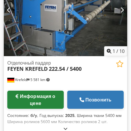
направляющий ролик Приводная сторона по заказу
Рабочая сторона по заказу Управление поворотным
роликом (компенсатор) пневм. Рельеф Диаметр цапфы
привода 70 мм Потребляемая мощность 30 м/мин = 10 кВт
Гидравлическая консоль для давления на шарнир
Масляная часть из ALU Станок будет полностью
восстановлен. (на фото новый станок в состоянии
поставки), возможен дополнительный новый частотный
привод для установки станка в систему возможно.
1
/
10
Отделочный паддер
FEYEN KREFELD
222.54 / 5400
Krefeld
5 581 km
Информация о
Позвонить
цене
Состояние:
б/у
, Год выпуска:
2025
, Ширина ткани 5400 мм
Ширина роликов 5600 мм Количество роликов 2 шт.
Несущий ролик - диаметр 490 мм Покрытие ролика -