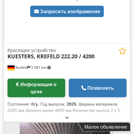
ремонта) Новый привод будет разработан в зависимости от
Запросить изображения
условий эксплуатации, Стоимость ориентировочно 10–12
000. Гарантия: 6 месяцев
Красящее устройство
KUESTERS, KREFELD
222.20 / 4200
Krefeld
5 581 km
Информация о
Позвонить
цене
Состояние:
б/у
, Год выпуска:
2025
, Ширина материала
4200 мм Ширина валка 4400 мм Количество валков 2 x S-
валка шт. S-валок – диаметр 350 мм Покрытие валка –
мягкая резина 75 градусов по Шору Линейное давление 50
Малое объявление
Н/мм Общее давление 22 т Объем ванны ок. 130 литров