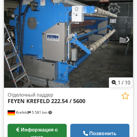
мягкая резина 75 градусов по Шору Давление в линии 50
Н/мм Общее давление 16 тонн Направляющая для
тканевого распределителя, направляющий ролик
Приводная сторона после заказа Рабочая сторона после
заказа Приводной штифт диам. 80 мм Потребляемая
мощность при 80 м/мин = 11 кВт Гидравлическая консоль
для раздельного прессования из нержавеющей стали бак
для раствора с устройством отжима под раствором 4
вальца новая машина в сборе (на фото аналогичная
машина в состоянии поставки) состояние поставки) Новый
привод в качестве отдельной машины или для
последующей эксплуатации может быть может быть
предоставлен. Dwsdpfetv It Tjx Aavoa
1
/
10
Отделочный паддер
FEYEN KREFELD
222.54 / 5600
Krefeld
5 581 km
Информация о
Позвонить