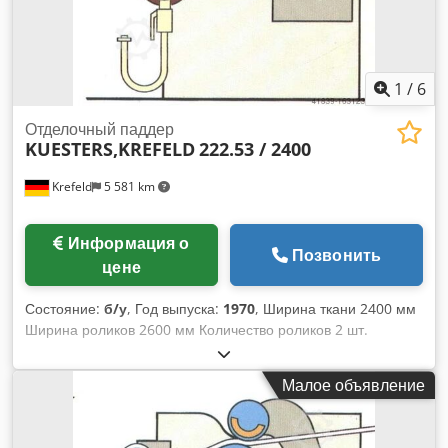
показана аналогичная машина в комплекте поставки)
Новый привод будет разработан в соответствии с
условиями применения, Стоимость около 15.000,--.
Гарантия: 12 месяцев
1
/
6
Отделочный паддер
KUESTERS,KREFELD
222.53 / 2400
Krefeld
5 581 km
Информация о
Позвонить
цене
Состояние:
б/у
, Год выпуска:
1970
, Ширина ткани 2400 мм
Ширина роликов 2600 мм Количество роликов 2 шт.
Несущий ролик - диаметр 295 мм Покрытие ролика -
мягкая резина 75 градусов по Шору S-образный ролик -
Малое объявление
диаметр 220 мм Покрытие ролика - твердая резина 100
градусов по Шору Давление в линии 50 Н/мм Общее
давление 13 тонн Направляющая для тканого полотна