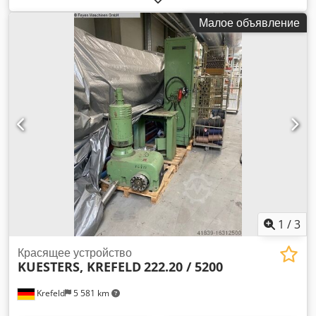
мягкая резина 75 градусов по Шору S-образный ролик -
Малое объявление
диаметр 210 мм Покрытие ролика - мягкая резина 75
градусов по Шору Dodjtv H T Eepfx Aavjwa Давление в
линии 50 Н/мм Общее давление 11 тонн Широкий
держатель направляющей ткани, 1 направляющий ролик
Приводная сторона после заказа Рабочая сторона по
заказу бак для раствора с вытеснителем + направляющий
ролик емкость для раствора 60 литров Приводной патрубок
диам. 70 мм Гидравлическая консоль для нагнетания
давления в соединении из нержавеющей стали
Маятниковый роликовый регулятор (компенсатор) пневм.
разгрузка Привод на 60 м/мин 2-роликовый финишный
паддер с 1 "плавающим роликом" (S-ролик), Машина
проходит полный капитальный ремонт перед поставкой,
поставляется с гарантией. (На фотографиях показаны
1
/
3
отремонтированные машины в состоянии поставки), Без
привода, Возможен новый частотный привод для установки
Красящее устройство
KUESTERS, KREFELD
222.20 / 5200
в систему,
Krefeld
5 581 km