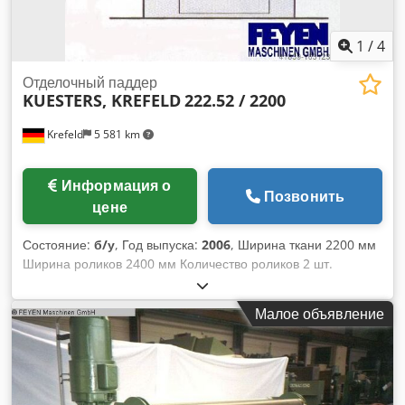
1
/
4
Отделочный паддер
KUESTERS, KREFELD
222.52 / 2200
Krefeld
5 581 km
Информация о
Позвонить
цене
Состояние:
б/у
, Год выпуска:
2006
, Ширина ткани 2200 мм
Ширина роликов 2400 мм Количество роликов 2 шт.
Несущий ролик - диаметр 270 мм Покрытие ролика -
мягкая резина 75 градусов по Шору S-образный ролик -
Малое объявление
диаметр 210 мм Покрытие ролика - мягкая резина 75
градусов по Шору Давление в линии 50 Н/мм Общее
давление 12 тонн Направляющая ткань 2 профильных
распределителя, 1LW Бак для флотатора с направляющим
роликом и двойным обогревом стенок Приводная сторона