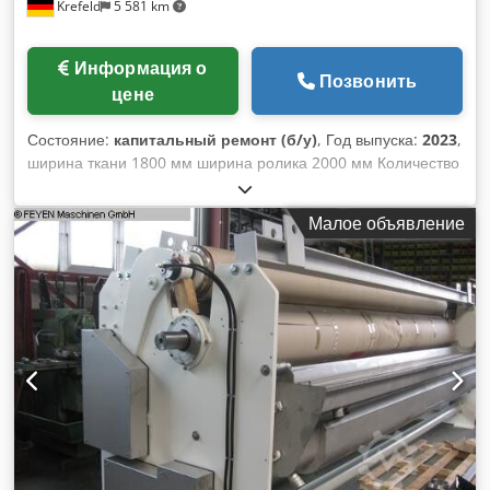
Krefeld
5 581 km
Информация о
Позвонить
цене
Состояние:
капитальный ремонт (б/у)
, Год выпуска:
2023
,
ширина ткани 1800 мм ширина ролика 2000 мм Количество
роликов 2 шт. S-образный ролик S-ролик - диаметр 220 мм
Покрытие валика - мягкая резина, твердость 75 градусов по
Малое объявление
Шору Давление в линии 50 Н/мм общее давление 10 тонн
Бассейн Fleet с отжимным устройством Sub-Fleet 4 ролика
объем автопарка около 48 литров Направляющая для
ткани, держатель ширины перед стыком Привод для без
привода м/мин Антрибы без привода, э-э Плюсовочная
машина для крашения с 2 «плавающими валиками» с
большой ванной и Отжимной аппарат для крашения нитей
KKV, Перед поставкой машина будет полностью
протестирована. отремонтированный, мы поставляем с
«гарантией», Djdpfx Aot Ev U Soavswa без привода,
доступен адаптированный частотный привод,