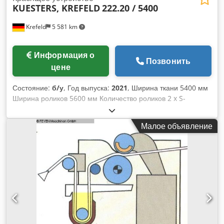
KUESTERS, KREFELD
222.20 / 5400
Krefeld
5 581 km
Информация о
Позвонить
цене
Состояние:
б/у
, Год выпуска:
2021
, Ширина ткани 5400 мм
Ширина роликов 5600 мм Количество роликов 2 x S-
образный ролик S-образный ролик - диаметр 350 мм
Покрытие ролика - мягкая резина 75 градусов по Шору
Малое объявление
Давление в линии 35 Н/мм Общее давление 20 тонн Бак
для жидкости с направляющим роликом емкость для
раствора около 150 литров Направляющая для тканого
полотна с изогнутым распределителем спереди
Гидравлическая консоль для раздельного прессования
Приводной патрубок без привода Dsdpeu Su A Nefx
Aavswa Красящее устройство с 2 "плавающими роликами",
расположенными горизонтально, с баком для раствора,
направляющим роликом и вытеснителем, (На фото