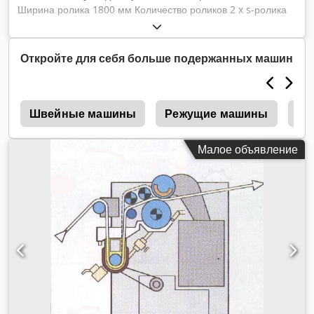
Ширина ролика 1800 мм Количество роликов 2 x s-ролика
каждый S-образный вал - диаметр 190 мм Покрытие валика
- мягкая резина 75 градусов по Шору Давление в линии 50
Н/мм Общее давление 9 тонн резервуар для ликера с
Откройте для себя больше подержанных машин
отжимным устройством под ликером 4 валика емкость для
спирта около 48 литров Направляющая для тканого
полотна изогнутый распределитель Гидравлическая
0
консоль для раздельного прессования Приводной патрубок
Швейные машины
Режущие машины
Ve
Красящее устройство с 2 "плавающими валиками" (S-
образные валики), бак для раствора и 4-роликовым нижним
Малое объявление
отжимным устройством для раствора, Машина полностью
ремонтируется перед поставкой, мы поставляем с
"гарантией", (на фото восстановленная машина в
состоянии поставки), Машина без привода, он должен быть
установлен при установке в систему или как машина
должна быть установлена в систему или как отдельная
машина. Dwodpotv H T Sefx Aavoa