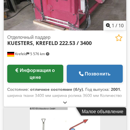
1
/
10
Отделочный паддер
KUESTERS, KREFELD
222.53 / 3400
Krefeld
5 576 km
Информация о
Позвонить
цене
Состояние:
отличное состояние (б/у)
, Год выпуска:
2001
,
ширина ткани 3400 мм ширина ролика 3600 мм Количество
роликов 2 шт. опорный ролик - диаметр 340 мм Покрытие
валика - мягкая резина, твердость 75 градусов по Шору S-
Малое объявление
ролик - диаметр 270 мм Покрытие валика - мягкая резина,
твердость 75 градусов по Шору Давление в линии 50 Н/мм
Djdpfx Aetv Imtoavewa общее давление 18 тонн