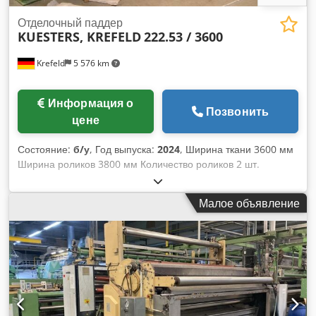
Отделочный паддер
KUESTERS, KREFELD
222.53 / 3600
Krefeld
5 576 km
Информация о
Позвонить
цене
Состояние:
б/у
, Год выпуска:
2024
, Ширина ткани 3600 мм
Ширина роликов 3800 мм Количество роликов 2 шт.
Несущий ролик - диаметр 340 мм Покрытие ролика -
мягкая резина 75 градусов по Шору Dwsdpfx Aajtv H U
Малое объявление
Ajvsa S-образный ролик - диаметр 270 мм Покрытие ролика
- твердая резина 100 градусов по Шору Давление в линии
40 Н/мм Общее давление 16 тонн Направляющие для
тканого полотна с распределительным роликом бак для
раствора с направляющим роликом + вытеснительный
корпус Приводная сторона после заказа Рабочая сторона в
соответствии с заказом Приводной штифт диам. 80 мм
Гидравлическая консоль для раздельного прессования из