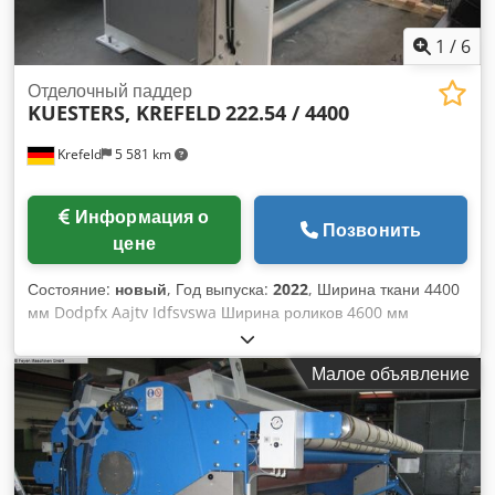
1
/
6
Отделочный паддер
KUESTERS, KREFELD
222.54 / 4400
Krefeld
5 581 km
Информация о
Позвонить
цене
Состояние:
новый
, Год выпуска:
2022
, Ширина ткани 4400
мм Dodpfx Aajtv Idfsvswa Ширина роликов 4600 мм
Количество роликов 2 шт. Несущий ролик - диаметр 490 мм
Покрытие ролика - мягкая резина 75 градусов по Шору S-
Малое объявление
образный ролик - диаметр 340 мм Покрытие ролика -
мягкая резина 75 градусов по Шору Давление в линии 50
Н/мм Общее давление 23 тонны Бак для флотатора с
направляющим роликом может подниматься и опускаться
Широкий держатель направляющей ткани, 1