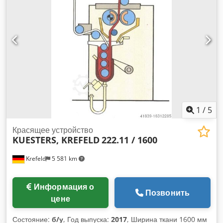
Направляющая для трикотажных полотен, роликовый
настилочный валик Флотский бассейн с направляющим
роликом + водоизмещающий корпус рабочая сторона
левая сторона привода правая диаметр приводного
штифта 80 мм Гидравлическая панель для раздельного
потока из нержавеющей стали главный приводной
двигатель 15 кВт общая мощность 20 кВт Вес машины
около 6 т. Размеры Д-Ш-В 4,0 x 2,2 x 1,9 мм - 2-валковая
финишная плюсовка с опорным роликом и S-образным
роликом, - Приводной разгонщик профилей перед
обжимным соединением, с регулируемым направляющим
1
/
5
роликом для регулировки обертки на разбрасывающем
валике. - Пневматический резервуар для хранения флота
Красящее устройство
KUESTERS, KREFELD
222.11 / 1600
можно поднимать и опускать, с помощью направляющего
ролика у входа в бассейн, - 3-х роликовый компенсатор на
Krefeld
5 581 km
выходе из машины, Маятниковый ролик может быть
пневматически загружен и разгружен, Машина полностью
готова, будет добавлен новый регулятор частоты.
Информация о
Позвонить
цене
Состояние:
б/у
, Год выпуска:
2017
, Ширина ткани 1600 мм