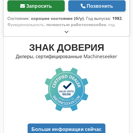
Запросить
Позвонить
Состояние:
хорошее состояние (б/у)
, Год выпуска:
1982
,
Функциональность:
полностью работоспособен
, год
последнего капитального ремонта:
2002
, тип входного тока:
трёхфазный
, Для высокотемпературного крашения
текстиля (например, полиэстер, смесовые ткани) Тип:
ЗНАК ДОВЕРИЯ
COMBY-JIGGER JP70 Год выпуска: 1982 Максимальная
температура: 140–144 °C Давление: примерно 3 бар (3 кг/
Дилеры, сертифицированные Machineseeker
см²) Нагрев: паровой нагрев Объем ванны: 9170 литров
Вместимость материала: примерно 300 кг (типично)
Полезная рабочая ширина: 2000 мм Диаметр текстильного
вала: 1100 мм Dwjdpfx Aofqmx Tsavja Диаметр цилиндра:
324 мм 2 главных приводных цилиндра (подъемные
цилиндры) Дозирующая система (для химикатов) Бак для
добавок Автоматическое программное управление
Контроль температуры и уровня pH
Больше информации сейчас