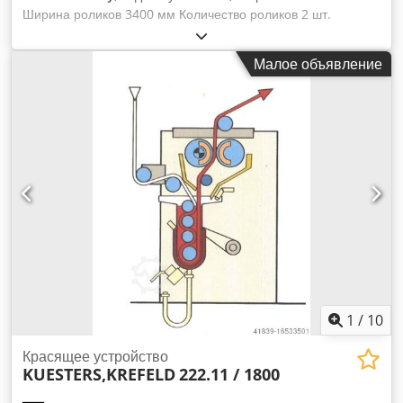
Ширина роликов 3400 мм Количество роликов 2 шт.
Несущий ролик - диаметр 340 мм Покрытие ролика -
мягкая резина 75 градусов по Шору S-образный ролик -
Малое объявление
диаметр 290 мм Покрытие ролика - мягкая резина 75
градусов по Шору Давление в линии 50 Н/мм Общее
давление 16 тонн Направляющая для тканого полотна
Распределитель, направляющий ролик Приводная сторона
после заказа Dwjdpfjtv If Asx Aavoa Рабочая сторона после
заказа Приводная цапфа диам. 80 мм Потребляемая
мощность при 80 м/мин = 11 кВт Гидравлическая консоль
для раздельного прессования из нержавеющей стали
полностью новая машина (на фотографиях показана
аналогичная машина в состоянии поставки) условие
поставки) Новый привод в качестве отдельной машины или
для последующей эксплуатации может быть может быть
создан дополнительно.
1
/
10
Красящее устройство
KUESTERS,KREFELD
222.11 / 1800