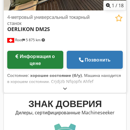
1
/
18
4-метровый универсальный токарный
станок
OERLIKON
DM2S
Root
5 875 km
Информация о
Позвонить
цене
Состояние:
хорошее состояние (б/у)
, Машина находится
в хорошем состоянии. Crjdjzb Nfqopfx Ahfef
ЗНАК ДОВЕРИЯ
Дилеры, сертифицированные Machineseeker