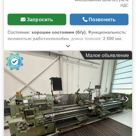
НДС
Запросить
Позвонить
Состояние:
хорошее состояние (б/у)
, Функциональность:
полностью работоспособен
, длина точения:
2 500 мм
,
проход шпинделя 80 мм расстояние между центрами 2500
мм масса около 5000 кг максимальный диаметр точения
Малое объявление
880 мм 4,5/900 об/мин Crodpezhp Anefx Ahfsf длина 490
см высота 145 см ширина 150 см цифровая индикация по
осям X и Z быстрый ход по осям X и Z в комплекте 3-
кулачковый, 4-кулачковый патрон и люнет