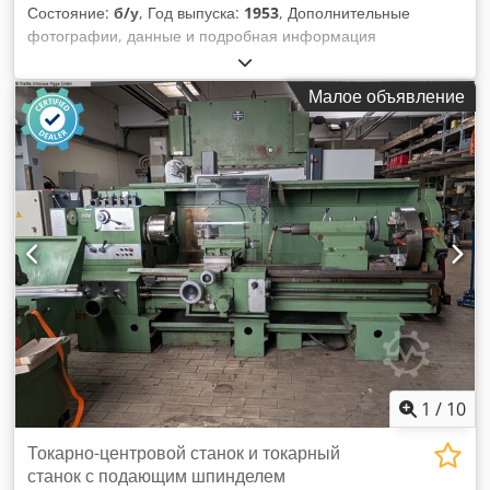
Состояние:
б/у
, Год выпуска:
1953
, Дополнительные
фотографии, данные и подробная информация
представлены в PDF-примечаниях. Если у вас возникнут
дополнительные вопросы или потребуется дополнительная
Малое объявление
информация, пожалуйста, не стесняйтесь обращаться к
нам в любое время. Мы всегда рады помочь вам.
Credpfxsx R Tnve Ahfof
1
/
10
Токарно-центровой станок и токарный
станок с подающим шпинделем