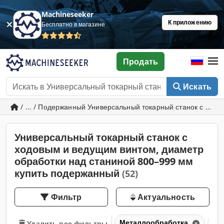
Machineseeker
К приложению
Бесплатно в магазине
Продать
Искать
/ ... / Подержанный Универсальный токарный станок с ход
Универсальный токарный станок с
ходовым и ведущим винтом, диаметр
обработки над станиной 800–999 мм
купить подержанный
(52)
Фильтр
Актуальность
Металлообработка
То
Удалить все фильтры