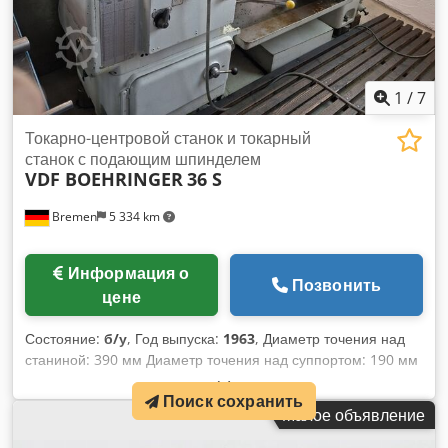
1
/
7
Токарно-центровой станок и токарный
станок с подающим шпинделем
VDF BOEHRINGER
36 S
Bremen
5 334 km
Информация о
Позвонить
цене
Состояние:
б/у
, Год выпуска:
1963
, Диаметр точения над
станиной: 390 мм Диаметр точения над суппортом: 190 мм
Длина точения: 1000 мм Диаметр точения в выемке: 460
Поиск сохранить
мм Шпиндельная головка DIN 55026, размер 6 Отверстие
Малое объявление
шпинделя: 52 мм Диапазон оборотов: 11,2 - 2240 об/мин
Мощность привода: 7,5 кВт Ширина станинной основы: 355