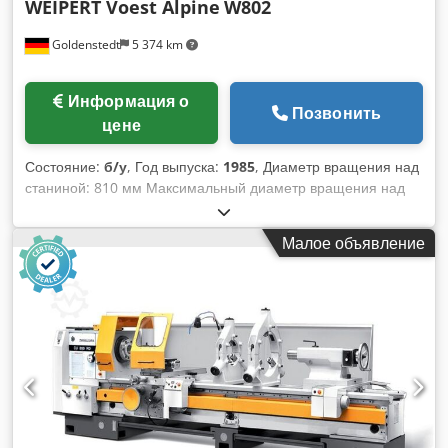
WEIPERT Voest Alpine
W802
Goldenstedt
5 374 km
Информация о
Позвонить
цене
Состояние:
б/у
, Год выпуска:
1985
, Диаметр вращения над
станиной: 810 мм Максимальный диаметр вращения над
суппортом: 560 мм Расстояние между центрами: 00 мм
Ширина станины: 480 мм Ход суппорта: 400 мм Ход
Малое объявление
верхнего суппорта: 180 мм Сечение державки резца: 32 x
25 мм Мощность привода: 22 кВт Крутящий момент на
шпинделе: 30 Нм Головка шпинделя: размер 11, DIN 55027
Диаметр шпинделя в переднем подшипнике: 152,4 мм
Отверстие шпинделя: 106 мм Диапазон частот вращения: 9
- 1800 об/мин Количество скоростей: 24 Продольные
подачи: 0,092 - мм/об Поперечные подачи: 0,046 - мм/об
Метрические резьбы: 0,5-112 мм Дюймовые резьбы: 1/4 -
56 витков/дюйм Модульные резьбы: мм DP-резьбы: 1 - 224
питч Диаметр пиноли задней бабки: 115 мм Ход пиноли: