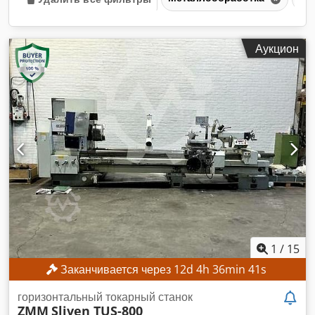
Аукцион
1
/
15
Заканчивается через
12
d
4
h
36
min
38
s
горизонтальный токарный станок
ZMM
Sliven TUS-800