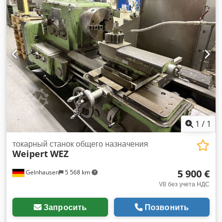
Цифровой дисплей Heidenhain - Держатель Multifix -
Охлаждающе-смазочное устройство - Освещение станка -
Комплект принадлежностей
1
/
1
токарный станок общего назначения
Weipert
WEZ
5 900 €
Gelnhausen
5 568 km
VB без учета НДС
Запросить
Позвонить