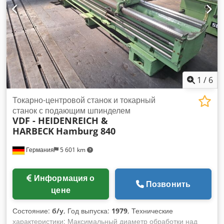
1
/
6
Токарно-центровой станок и токарный
станок с подающим шпинделем
VDF - HEIDENREICH &
HARBECK
Hamburg 840
Германия
5 601 km
Информация о
Позвонить
цене
Состояние:
б/у
, Год выпуска:
1979
, Технические
характеристики: Максимальный диаметр обработки над