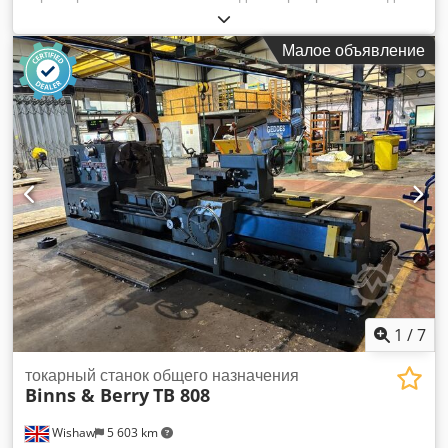
станиной: 840 мм Максимальный диаметр обработки над
суппортом: 520 мм Максимальная длина обработки: 4000
Малое объявление
мм Максимальный диаметр обработки в зоне выточки: 920
мм Длина зоны выточки: 500 мм Codozm S Ahjpfx Ahferf
Диапазон частоты вращения шпинделя: 7,1 - 1400 об/мин
Подача за один оборот: 0,032 - 2,24 мм Диаметр
четырехкулачкового патрона: 800 мм Общая потребляемая
мощность: 22 кВт Приблизительный вес станка: 6,5 т
Приблизительные габаритные размеры: 6,5 x 1,5 x 2,0 м в
комплекте с цифровой индикацией HEIDENHAIN
Трехкулачковый патрон, диаметр 315 мм
Многофункциональный держатель инструмента MULTIFIX 2
неподвижных упора (отверстие 340 мм, 520 мм) *
1
/
7
токарный станок общего назначения
Binns & Berry
TB 808
Wishaw
5 603 km