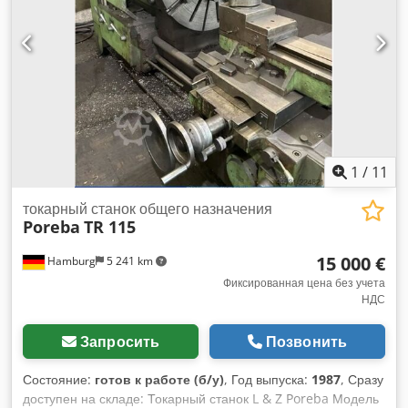
Ø315 мм Патрон 3-кулачковый Ø400 мм Патрон 3-
кулачковый Ø500 мм Планшайба Ø400 мм Планшайба
Ø800 мм Планшайба Ø1000 мм Следящий люнет
Различные токарные инструменты (30 шт. сменных
пластин) 2 следящих центровых наконечника 1
сверлильный патрон Инструкция по эксплуатации
1
/
11
токарный станок общего назначения
Poreba
TR 115
15 000 €
Hamburg
5 241 km
Фиксированная цена без учета
НДС
Запросить
Позвонить
Состояние:
готов к работе (б/у)
, Год выпуска:
1987
, Сразу
доступен на складе: Токарный станок L & Z Poreba Модель