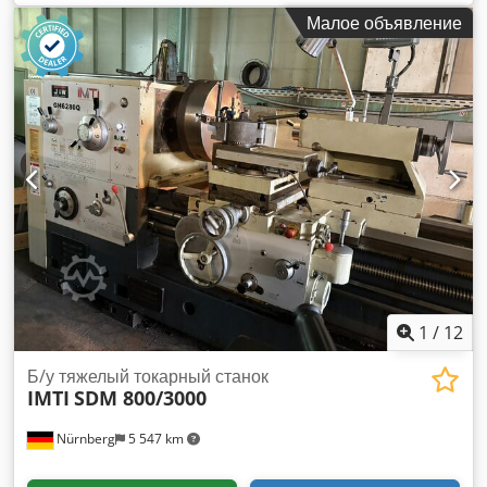
высота между центрами: 400 мм. Расстояние между
Малое объявление
центрами: 2000 мм. 26 скорости вращения: от 4,5 до 1400
об/мин. – Приводной верхний люнет – Быстрое
перемещение – Forkardt, 400 мм. Credpfxjzql D Hs Ahfsf
..... Специальная цена: 8 500 евро (без НДС).
1
/
12
Б/у тяжелый токарный станок
IMTI
SDM 800/3000
Nürnberg
5 547 km