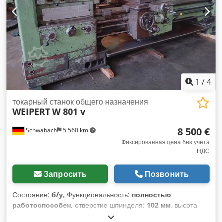
салазкам
1
/
4
токарный станок общего назначения
WEIPERT
W 801 v
8 500 €
Schwabach
5 560 km
Фиксированная цена без учета
НДС
Запросить
Позвонить
Состояние:
б/у
, Функциональность:
полностью
работоспособен
, отверстие шпинделя:
102 мм
, высота
центров:
400 мм
, длина точения:
2 000 мм
, Максимальная