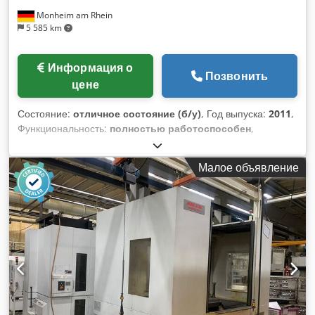
Monheim am Rhein
5 585 km
Информация о
Позвонить
цене
Состояние:
отличное состояние (б/у)
, Год выпуска:
2011
,
Функциональность:
полностью работоспособен
,
Универсальный обрабатывающий центр с 5-координатным
управлением, работающий одновременно по всем осям.
Малое объявление
Первоначальная стоимость: 1 295 000 евро. Технические
характеристики: Ход по оси X: 1600 мм Ход по оси Y: 1250
мм Ход по оси Z: 1600 мм Поворот по оси B (стол): 360 000
x 0,001° Поворот головки +/-: 360 000° Размер паллеты:
1000 x 800 мм Нагрузка на стол: 3000 кг Тип крепления
инструмента: SK 50-B, плоская поверхность 125 Скорость
вращения шпинделя: макс. 8000 об/мин Количество
передаточных чисел: 2 Двигатель шпинделя: 37/50 кВт
(100/40 % ПВ) Подача по осям X/Y/Z – бесступенчатая: 30
000 мм/мин Крутящий момент на шпинделе: 1410/2000