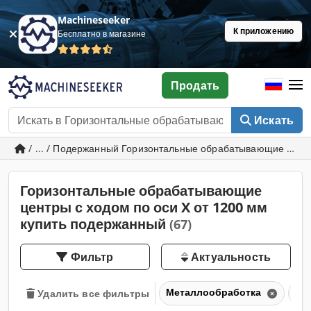
Machineseeker
К приложению
Бесплатно в магазине
Продать
Искать
/ ... / Подержанный Горизонтальные обрабатывающие центр
Горизонтальные обрабатывающие
центры с ходом по оси X от 1200 мм
купить подержанный
(67)
Фильтр
Актуальность
Металлообработка
Об
Удалить все фильтры