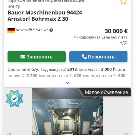
центр
Bauer Maschinenbau 94424
Arnstorf
Bohrmax Z 30
30 000 €
Arnstorf
5 545 km
Фиксированная цена без учета
НДС
Запросить
Позвонить
Состояние:
б/у
, Год выпуска:
2018
, моточасы:
3 000 h
, ход
по оси X:
3 200 мм
, ход по оси Y:
620 мм
, ход по оси Z:
600
мм
, быстрый ход по оси X:
20 м/мин
, быстрая подача по
оси Y:
6 м/мин
, быстрая подача по оси Z:
6 м/мин
, длина
Малое объявление
стола:
3 000 мм
, скорость шпинделя (мин.):
4 000 об/мин
,
мощность шпиндельного двигателя:
7 500 Вт
, количество
гнезд в инструментальном магазине:
10
, Оборудование:
частота вращения плавно регулируемая
, Фрезерно-
сверлильный станок с ЧПУ Не требуется специальных
знаний в области ЧПУ, управление чрезвычайно простое.
Патрон для инструмента Laip. Система подачи