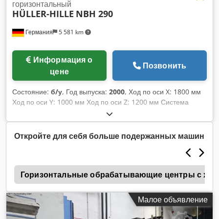
горизонтальный
HÜLLER-HILLE
NBH 290
Германия
5 581 km
Информация о
Позвонить
цене
Состояние:
б/у
, Год выпуска:
2000
, Ход по оси X: 1800 мм
Ход по оси Y: 1000 мм Ход по оси Z: 1200 мм Система
управления: Siemens 840 C Общая потребляемая
мощность: 20 кВт Горизонтальный обрабатывающий центр
с ЧПУ Hüller - Hille NBH 290 Год выпуска: 2000 Система
Откройте для себя больше подержанных машин
управления: Siemens 840 C Codjzmy Tnopfx Ammsrf
Диапазоны перемещений: X: 1800 мм Y: 1000 мм Z: 1200
мм
z
Горизонтальные обрабатывающие центры с ходо
Малое объявление