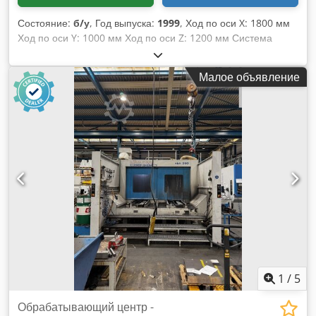
Состояние:
б/у
, Год выпуска:
1999
, Ход по оси X: 1800 мм
Ход по оси Y: 1000 мм Ход по оси Z: 1200 мм Система
управления: Siemens 840 C Общая потребляемая
мощность: 20 кВт Горизонтальный обрабатывающий центр
Малое объявление
с ЧПУ Hüller - Hille NBH 290 Год выпуска: 1999 Система
управления: Siemens 840 C Ходы по осям: X: 1800 мм Y:
1000 мм Z: 1200 мм Csdpfxozmy T Is Ammjrf Повреждение/
деформация дверцы!!! При вводе в эксплуатацию
необходимо произвести корректировку геометрии.
1
/
5
Обрабатывающий центр -