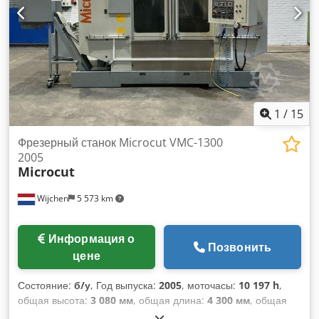
Codozgbb Topfx Ammorf Максимальные размеры дисковой
фрезы (диаметр/толщина), мм: 300 / 5 Автоматическое
позиционирование тисков
1
/
15
Фрезерный станок Microcut VMC-1300
2005
Microcut
Wijchen
5 573 km
Информация о
Позвонить
цене
Состояние:
б/у
, Год выпуска:
2005
, моточасы:
10 197 h
,
общая высота:
3 080 мм
, общая длина:
4 300 мм
, общая
ширина:
3 250 мм
, Цвет: белый Собственный вес: 7 000 кг