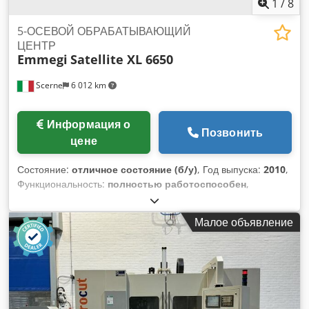
1
/
8
5-ОСЕВОЙ ОБРАБАТЫВАЮЩИЙ
ЦЕНТР
Emmegi
Satellite XL 6650
Scerne
6 012 km
Информация о
Позвонить
цене
Состояние:
отличное состояние (б/у)
, Год выпуска:
2010
,
Функциональность:
полностью работоспособен
,
Количество управляемых осей: 5 Ход по оси X
(продольный), мм: 6650 Ход по оси Y (поперечный), мм: 800
Малое объявление
Ход по оси Z (вертикальный), мм: 525 Вращение оси B
(вертикально-горизонтальное): от 0° до 90°, непрерывное
Вращение оси C (перпендикулярно рабочей плоскости): от
0° до 360° Мощность электрошпинделя при 24000 об/мин:
7 кВт Независимые рабочие зоны: 2 Конус крепления
инструмента: HSK-E 40 Ёмкость инструментария: 9+1