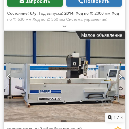
Запросить
Позвонить
Состояние:
б/у
, Год выпуска:
2014
, Ход по X: 2000 мм Ход
по Y: 630 мм Ход по Z: 550 мм Система управления:
Siemens 840 D Общая потребляемая мощность: 7,5 - 22,5
кВт Вес станка: ок. 10,5 т Максимальная нагрузка на стол: 1
Малое объявление
000 кг на метр длины стола Диапазон перемещения: Ось X:
2000 мм Ось Y: 630 мм Ось Z: 550 мм Диапазон скоростей
до: 12 000 об/мин Максимальный крутящий момент: 140
Нм Сверлильная способность: в среднем 42 мм (сменная
пластина) Csdpfx Amsyan Rcomorf Фрезерная
производительность: 600 см³/мин Количество
инструментальных позиций: 24 Тип держателя
инструмента: HSK A 63 DIN 69893 Максимальный диаметр
инструмента: 75 мм Диаметр инструмента при свободных
соседних ячейках: макс. 160 мм Максимальная длина
инструмента: 320 мм Максимальный вес инструмента: 8 кг
(макс. нагрузка магазина = 100 кг) Время смены
инструмента: ок. 1,5 с (в зависимости от системы
управления)
1
/
3
горизонтальный обрабатывающий