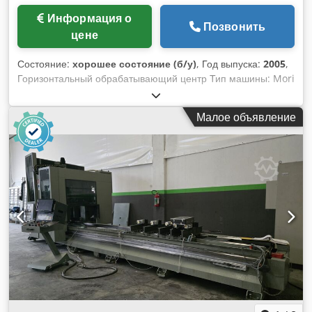
Информация о
Позвонить
цене
Состояние:
хорошее состояние (б/у)
, Год выпуска:
2005
,
Горизонтальный обрабатывающий центр Тип машины: Mori
Seiki NH 8000 DCG Управление: Fanuc 18 imb + Mapps 2
Год изготовления: 2005 Наработка: !!! 9.971 !!! ч
Малое объявление
ТЕХНИЧЕСКИЕ ДАННЫЕ Пути перемещения Ось Х: 1.400
мм Ось Y: 1.200 мм Ось Z: 1.200 мм Ось В: 0,001° Быстрый
ход: (X/Y/Z): 50 м/мин Диапазон частоты вращения: 10.000
об/мин Приводная мощность: 30 / 25 кВт Crjdpfezizd Hex
Ammof Крепление инструмента: BT 50 Устройство смены
инструмента Места для инструментов: 140 Система палет
Количество палет: 2 Размер палеты: 800 x 800 мм Масса
машины: 32.000 кг Занимаемая площадь (длина x ширина x
высота): 9,200 x 4,900 x 3,920 м Особенности оснащения
Внутреннее охлаждение (с принудительной циркуляцией
СОЖ): бар Транспортер для удаления стружки Насосы
высокого давления