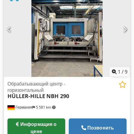
1
/
9
Обрабатывающий центр -
горизонтальный
HÜLLER-HILLE
NBH 290
Германия
5 581 km
Информация о
Позвонить
цене