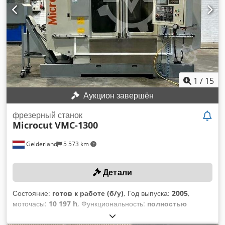
гидравлический - Контроль зажима инструмента - Очистка
конуса - Включая функцию ориентации шпинделя Станок
доступен для осмотра под напряжением по согласованию.
1
/
15
Аукцион завершён
фрезерный станок
Microcut
VMC-1300
Gelderland
5 573 km
Детали
Состояние:
готов к работе (б/у)
, Год выпуска:
2005
,
моточасы:
10 197 h
, Функциональность:
полностью
работоспособен
, ход по оси X:
1 300 мм
, ход по оси Y:
710
мм
, ход по оси Z:
710 мм
, модель контроллера:
Fanuc 18i-