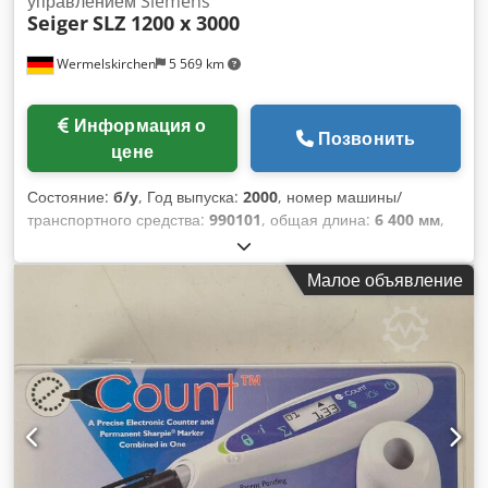
управлением Siemens
Seiger
SLZ 1200 x 3000
Wermelskirchen
5 569 km
Информация о
Позвонить
цене
Состояние:
б/у
, Год выпуска:
2000
, номер машины/
транспортного средства:
990101
, общая длина:
6 400 мм
,
общая ширина:
2 200 мм
, общая высота:
2 300 мм
, общий
вес:
18 500 кг
, Тяжелый токарный станок Seiger SLZ 1200 x
Малое объявление
3000 с цикловым управлением Siemens Sinumerik 810D
(Teach-In) Данный тяжелый токарный станок Seiger SLZ
1200 x 3000 оснащен цикловым управлением Siemens
Sinumerik 810D (Teach-In). Станок использовался
преимущественно как планшайбочный и фронтальный
токарный станок, поэтому эксплуатировался без задней
бабки и люнетов. Тем не менее, конструктивно допускается
дооснащение станка соответствующими люнетами и
задней бабкой для выполнения классических точильных