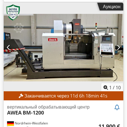
120007
, ход по оси X:
1 200 мм
, ход по оси Y:
700 мм
, ход
Аукцион
по оси Z:
750 мм
, модель контроллера:
Heidenhain
TNC530
, максимальная скорость шпинделя:
8 000 об/мин
,
Минимальная цена отсутствует – гарантированная продажа
по наивысшей цене! Crjdpfx Ajzpwykociof ТЕХНИЧЕСКИЕ
ХАРАКТЕРИСТИКИ Ход по оси X: 1200 мм Ход по оси Y:
700 мм Ход по оси Z: 750 мм Частота вращения шпинделя:
8000 об/мин ХАРАКТЕРИСТИКИ СТАНКА Модель системы
управления: Heidenhain TNC 530 Напряжение питания:
400 В / 50 Гц Напряжение управления: 24 В Мощность: 35
кВА Номинальный ток: 50 А Основной предохранитель: 6,3
А Время работы Время работы шпинделя: 5238 ч Время
работы системы управления: 17705 ч
1
/
10
Заканчивается через
11
d
6
h
18
min
40
s
вертикальный обрабатывающий центр
AWEA
BM-1200
Nordrhein-Westfalen
11 900 €