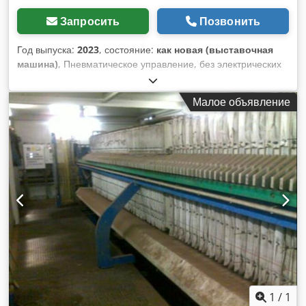
Запросить
Позвонить
Год выпуска:
2023
, состояние:
как новая (выставочная
машина)
, Пневматическое управление, без электрических
компонентов Держатель инструмента для хранения
гайковертов и торцевых головок Crjdpfx Aen Atm Isciof
Малое объявление
Крючок для фиксации колес от падения Запираемые
ролики для фиксации держателя колес Грузоподъемность
65 кг Высота подъема 1,2 м Мин. высота помещения 2,8 м
1
/
1