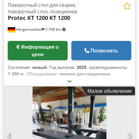
Поворотный стол для сварки,
поворотный стол, позиционер
Protec KT 1200
KT 1200
Hergensweiler
5 768 km
Информация о
Позвонить
цене
Состояние:
новый
, Год выпуска:
2025
, грузоподъемность:
1 200 кг
, Оборудование:
ножное дистанционное
управление
, Сварочный позиционер с грузоподъемностью
1200 кг, CE-сертификат Грузоподъемность в
Малое объявление
горизонтальном положении: 1200 кг Credpfx Acexq S Nisisf
Грузоподъемность при наклоне: 1200 кг при расстоянии
центра нагрузки 250 мм Очень прочная конструкция
Бесступенчатая регулировка скорости от 0,05 до 0,7 об/мин
(возможна доработка для большего числа оборотов за
небольшую доплату) Диаметр поворотного стола: 1200 мм
Наклон до 120° Высота в горизонтальном положении: 1,05
м, при наклоне до центра - 880 мм Ручной и ножной пульт