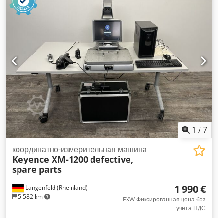
1
/
7
координатно-измерительная машина
Keyence XM-1200
defective,
spare parts
1 990 €
Langenfeld (Rheinland)
5 582 km
EXW Фиксированная цена без
учета НДС