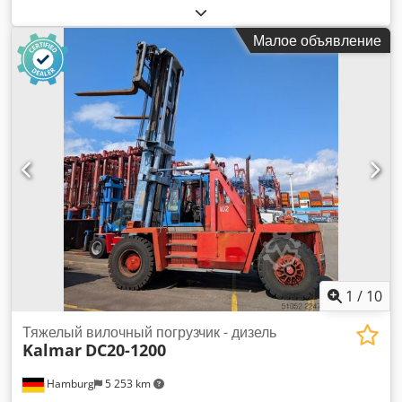
стол, опорная конструкция. Crjdpfxezru Tmo Aciof –
Опорная конструкция: рабочий стол с трубчатой рамой и
Малое объявление
монтажными пластинами для роликовых опор. – Ширина:
1200 мм. – Глубина: 800 мм. – Высота: 720 мм. –
Количество: имеется 1 верстак. – Вес: 29 кг.
1
/
10
Тяжелый вилочный погрузчик - дизель
Kalmar
DC20-1200
Hamburg
5 253 km