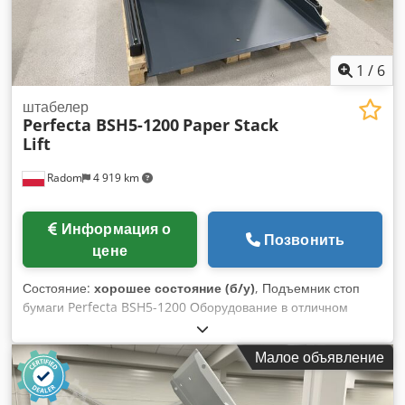
1
/
6
штабелер
Perfecta BSH5-1200
Paper Stack
Lift
Radom
4 919 km
Информация о
Позвонить
цене
Состояние:
хорошее состояние (б/у)
, Подъемник стоп
бумаги Perfecta BSH5-1200 Оборудование в отличном
состоянии. Гидравлический привод, современный
гидроблок. Питание 400В. Автоматические и ручные циклы
Малое объявление
подъема, быстрая работа. Crsdpfx Acozmu Dhoief
Грузоподъемность: 1200 кг. Размеры паллеты/листа: 990 x
1350 мм. В комплекте документация.