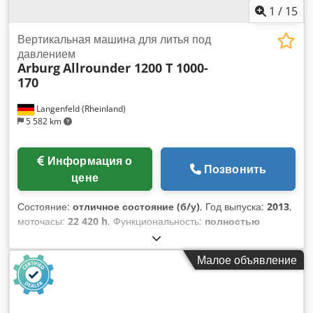
1
/
15
Вертикальная машина для литья под
давлением
Arburg
Allrounder 1200 T 1000-
170
Langenfeld (Rheinland)
5 582 km
Информация о
Позвонить
цене
Состояние:
отличное состояние (б/у)
, Год выпуска:
2013
,
моточасы:
22 420 h
, Функциональность:
полностью
работоспособен
, усилие зажима:
1 000 кН
, диаметр
винта:
20 мм
, рабочий объём:
31 см³
, усилие
Малое объявление
выталкивателя:
25 000 N
, ход эжектора:
175 мм
, общая
длина:
4 200 мм
, общая ширина:
2 100 мм
, общий вес:
4 300 кг
, тип входного тока:
трёхфазный
, входное
напряжение:
400 V
, диаметр поворотного стола:
1 200 мм
,