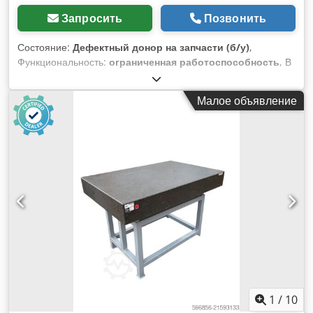
Запросить
Позвонить
Состояние:
Дефектный донор на запчасти (б/у)
,
Функциональность:
ограниченная работоспособность
, В
рамках данного предложения вы приобретаете
неисправный координатно-измерительный прибор
Малое объявление
«Keyence XM-1200» Предмет продажи: 1 шт. Keyence XM-
1200 со следующим комплектом оборудования включая
оборудование, показанное на фотографиях Состояние:
Данное предложение касается подержанного прибора,
который может иметь следы эксплуатации (небольшие
царапины или пожелтение). Устройство не работает
Упаковка и доставка: Вы можете осмотреть устройство в
часы работы нашего офиса. Для этого, пожалуйста,
договоритесь о встрече! Возможна морская упаковка и
доставка по всему миру по запросу! Перед отправкой или
самовывозом для вас будет записано видео с проверкой
работоспособности устройства. Crjdpfx Asyrcx Socief Для
получения более подробной информации вы, конечно же,
можете связаться с нами лично.
1
/
10