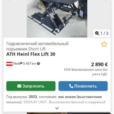
дистанционного управления Габариты: длина 1,35 м x
ширина 1,2 м Патрон или быстрозажимной патрон в
зависимости от размера за дополнительную плату Как на
фото, патрон диаметром 1000 мм, цена 2900 €
(спецпредложение: продажа только в комплекте со
сварочным позиционером) Противоподшипник с
1
/
3
проставками — 480 €, противоподшипник с резьбовой
регулировкой — 880 €. Грузоподъемность 4000 кг
Гидравлический автомобильный
подъемник Short Lift
ATH Heinl
Flex Lift 30
2 890 €
Melk
5 467 km
EXW Фиксированная цена без
учета НДС
Запросить
Позвонить
Год выпуска:
2023
, состояние:
как новая (выставочная
машина)
, DISPLAY UNIT. Высококачественный и надежный
короткоходный подъемник с гидравлическим приводом,
практически не требующий обслуживания. Мощный