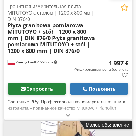
Гранитная измерительная плита
MITUTOYO с столом | 1200 x 800 мм |
DIN 876/0
Płyta granitowa pomiarowa
MITUTOYO + stół | 1200 x 800
mm | DIN 876/0
Płyta granitowa
pomiarowa MITUTOYO + stół |
1200 x 800 mm | DIN 876/0
1 997 €
Wymysłów
4 996 km
Фиксированная цена без учета
НДС
Запросить
Позвонить
Состояние:
б/у
, Профессиональная измерительная плита
из гранита – признанное качество Mitutoyo / Planolith
(Сделано в Германии). Идеально подходит для контроля
качества, инструментальных цехов и метрологии. ⸻
Малое объявление
Параметры: • Размеры плиты: примерно 1200 x 800 мм •
Толщина: примерно 170 мм • Вес: примерно 460 кг • Класс