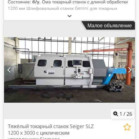
Состояние:
б/у
, Ома токарный станок с длиной обработки
1200 мм Шлифовальный станок Genini для токарных
изделий длиной 1200 мм Csdpozfyzvofx Acierf
Автоматические соединительные ленты для выгрузки с
Малое объявление
токарного станка и загрузки шлифовального станка
1
/
26
Тяжёлый токарный станок Seiger SLZ
1200 x 3000 с циклическим