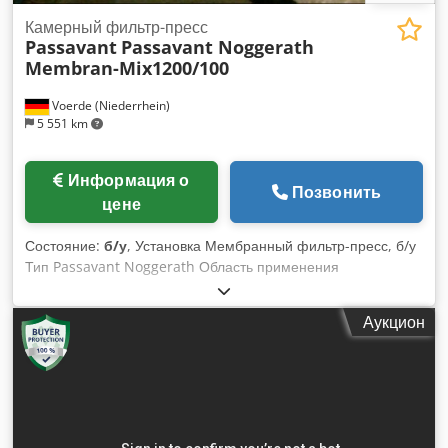
Камерный фильтр-пресс
Passavant
Passavant Noggerath
Membran-Mix1200/100
Voerde (Niederrhein)
5 551 km
Информация о
Позвонить
цене
Состояние:
б/у
, Установка Мембранный фильтр-пресс, б/у
Тип Passavant Noggerath Область применения
Обезвоживание осадка Конструкция Боковая балка
Cedpowy H Nrjfx Acisrf Формат фильтровальных плит
Аукцион
1200x1200 Количество плит 100 шт. / мембранный микс
Фильтровальные плиты ПП Фильтровальные ткани
опционально поставляются в соответствии со средой
Объем фильтр-пресса ок. 2900 дм³ Давление фильтрации
ок. 15 бар Насосное оборудование опционально Покупка
или аренда Осмотр оборудования возможен по