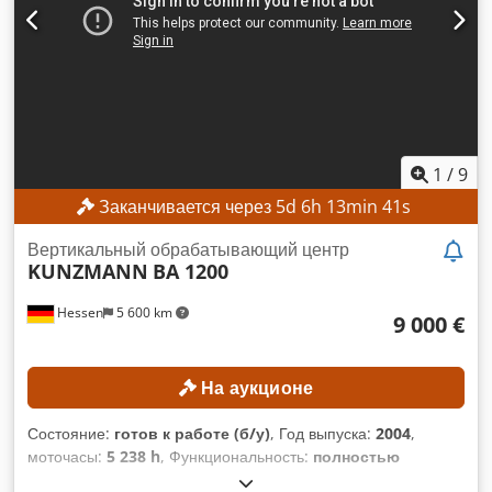
согласованию на нашем предприятии.
1
/
9
Заканчивается через
5
d
6
h
13
min
40
s
Вертикальный обрабатывающий центр
KUNZMANN
BA 1200
Hessen
5 600 km
9 000 €
На аукционе
Состояние:
готов к работе (б/у)
, Год выпуска:
2004
,
моточасы:
5 238 h
, Функциональность:
полностью
работоспособен
, номер машины/транспортного средства: