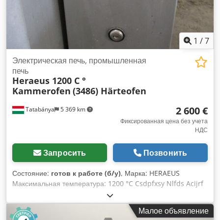
1
/
7
Электрическая печь, промышленная
печь
Heraeus 1200 C °
Kammerofen
(3486) Härteofen
2 600 €
Tatabánya
5 369 km
Фиксированная цена без учета
НДС
Запросить
Позвонить
Состояние:
готов к работе (б/у)
, Марка: HERAEUS
Максимальная температура: 1200 °C Csdpfxsy Nlfds Acijrf
Внутренние размеры печи: 390 x 200 мм, глубина: 650 мм
Малое объявление