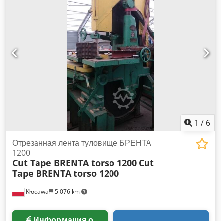
точности: DIN 876/0 (высокая точность) • Допустимое
отклонение: 0,009 мм Credpeyw Ubqjfx Acief • Фактическое
отклонение: 0,00273 мм • Производитель: Planolith GmbH /
Mitutoyo • Страна производства: Германия • В комплекте:
прочное стальное основание ⸻ Преимущества: Очень
высокая измерительная точность Устойчивая конструкция –
тяжелый гранит гасит вибрации Идеально для измерений,
разметки, контроля деталей Профессиональное
оборудование Готово к работе ⸻ Состояние: Б/у –
имеются обычные следы эксплуатации (царапины на
поверхности), однако полностью исправная и сохраняет
рабочие параметры.
1
/
6
Отрезанная лента туловище БРЕНТА
1200
Cut Tape BRENTA torso 1200
Cut
Tape BRENTA torso 1200
Kłodawa
5 076 km
Информация о