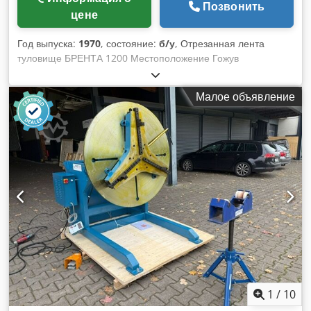
Позвонить
цене
Год выпуска:
1970
, состояние:
б/у
, Отрезанная лента
туловище БРЕНТА 1200 Местоположение Гожув
Велькопольский. Условия поставки Crjdocudizopfx Acief
Стоимость доставки Клиентская крышка тип запуска
Малое объявление
согласованный сайт Описание Комментарии Вертикальная
ленточная пила полотно стилитованное твердосплавное
колесо диаметром 1200 мм, регулируемая механическая
подача, регулировка подачи плавно на ленте и колеса
плоские, чугунные, нет необходимости в креплении.
Важная машина имеет возможность резать диаметром до
330 мм, новая электроника, полная готовность к работе,
ширина ленты 200 мм стилитовая, после заливки резины
на колеса не нужно регенерировать.
1
/
10