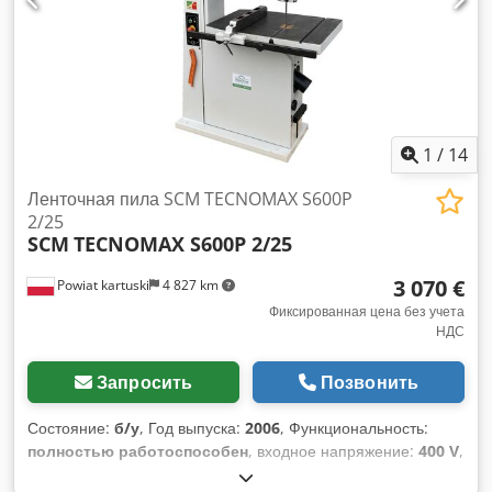
большой чугунный наклоняемый стол – конструкция из
высококачественной стали – точная система
направляющих ленточной пилы сверху и снизу стола –
маховики с долговечным резиновым покрытием – габариты
(д/ш/в): 122 / 77 / 254 см – вес (нетто/брутто): 680 / 770 кг
1
/
14
Ленточная пила SCM TECNOMAX S600P
2/25
SCM
TECNOMAX S600P 2/25
3 070 €
Powiat kartuski
4 827 km
Фиксированная цена без учета
НДС
Запросить
Позвонить
Состояние:
б/у
, Год выпуска:
2006
, Функциональность:
полностью работоспособен
, входное напряжение:
400 V
,
входная частота:
50 Гц
, тип входного тока:
трёхфазный
,