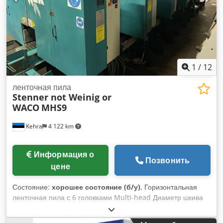
1
/
12
ленточная пила
Stenner not Weinig or
WACO
MHS9
Kehra
4 122 km
Информация о
Позвонить
цене
Состояние:
хорошее состояние (б/у)
, Горизонтальная
ленточная пила с 6 головками Multi-head Диаметр шкива
пилы: 915 мм Ширина пильного полотна (макс.): 100 мм
Стандартная скорость пилы 35 м/с Ширина пилы макс.: 305