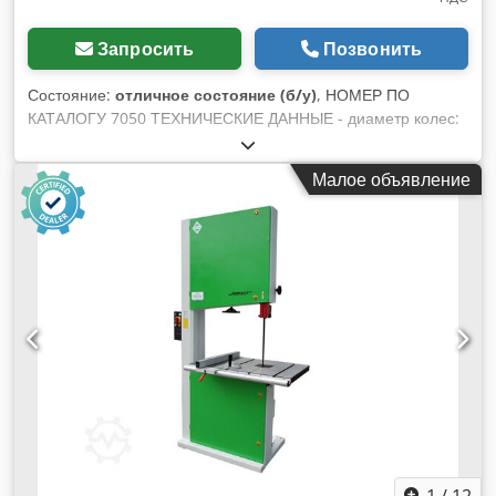
Запросить
Позвонить
Состояние:
отличное состояние (б/у)
, НОМЕР ПО
КАТАЛОГУ 7050 ТЕХНИЧЕСКИЕ ДАННЫЕ - диаметр колес:
800 мм - размеры стола: 1100x800 мм - стол регулируемый
по углу - двигатель: 5,5 кВт - макс. высота распила: 340 мм
Малое объявление
- вылет ленточного полотна – корпус: 680 мм - диаметр
патрубка отвода: 90 мм - габариты (д/ш/в): 1500x950x2600
мм - вес: 987 кг ПРЕИМУЩЕСТВА – Польское производство
– Очень хорошее состояние Cedpfjzrlfmjx Acyorf –
Использованная пила Цена нетто: 8 900 PLN Цена нетто: 2
120 EUR при курсе 4,2 PLN/EUR (Цены могут меняться при
значительных колебаниях курса)
1
/
12