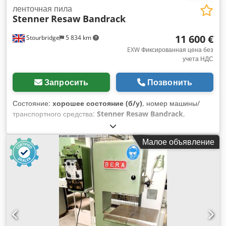
ленточная пила
Stenner
Resaw Bandrack
11 600 €
Stourbridge
5 834 km
EXW Фиксированная цена без
учета НДС
Запросить
Позвонить
Состояние:
хорошее состояние (б/у)
, номер машины/
транспортного средства:
Stenner Resaw Bandrack
,
Функциональность:
полностью работоспособен
, общая
высота:
2 350 мм
, общая длина:
5 410 мм
, общая ширина:
Малое объявление
1 700 мм
, высота стола:
1 100 мм
, Оборудование:
моторный тормоз
, В отличном рабочем состоянии,
полностью готов к эксплуатации. Надежная и прочная
машина, идеально подходит для лесопильного
производства. Cjdpfx Acszrpaujyjrf Пожалуйста, свяжитесь
с нами, если вам потребуется дополнительная
информация или вы захотите договориться о просмотре.
Возможность увидеть машину в работе.