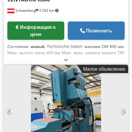
Schwanberg
5 592 km
Информация о
Позвонить
цене
Состояние:
новый
, Technische Daten: маховик DM 800 мм
Макс. высота среза 400 мм Макс. макс. ширина захвата 780
мм размеры табуретки 580 х 810 мм мягкий стол 15 Град
Макс. размер пильного полотна 80 x 0,8 мм длина пильного
Малое объявление
полотна 5380 - 5530 мм двигатель 11,0 кВт, 400 В, 50 Гц
всасывание 2 x 100 мм скорость маховика 680 Е/мин
всасывание DM 1 x DM 100 мм и 2 x DM 120 мм сжатый
воздух 6 - 8 бар вес машины: ок. 850 кг Размеры станка Д x
Ш X В 1550 x 950 x 2500 мм сварная стальная конструкция,
полностью закрытая пневматический тормоз стол из чугуна
верхняя и нижняя направляющие пильного полотна
звёздчатый треугольный переключатель аварийная кнопка
телескопическая защита/ направляющая пильного полотна
рабочий стол до 20 градусов. устройство охлаждения/