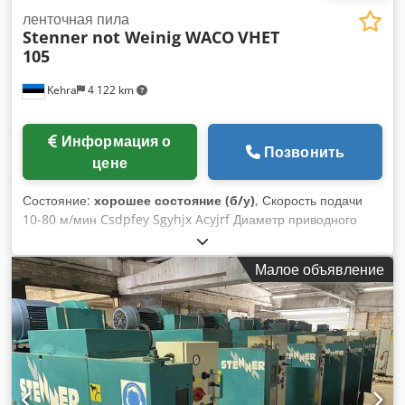
ленточная пила
Stenner not Weinig WACO
VHET
105
Kehra
4 122 km
Информация о
Позвонить
цене
Состояние:
хорошее состояние (б/у)
, Скорость подачи
10-80 м/мин Csdpfey Sgyhjx Acyjrf Диаметр приводного
колеса пилы 1050 мм Ширина ленточной пилы 130 мм
Мощность двигателя пилы 2 x 30 кВт Гидравлическая
Малое объявление
подача с центрированием. Гидравлический насос 7,5 кВт
Бак для смазывания полотна пилы 2 x 6 л Напряжение 400
В 50 Гц Вес прибл. 10 000 кг