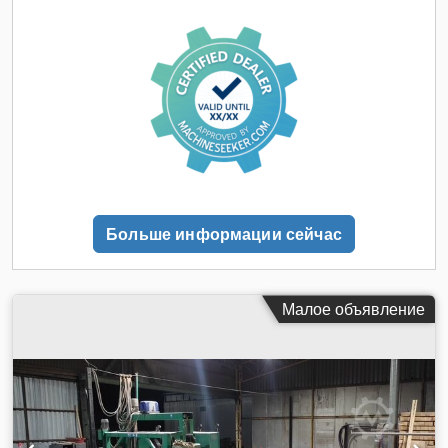
скорость от 10 до 60 м/мин. Cjdpozh Dz Eefx Acysrf
Больше информации сейчас
Малое объявление