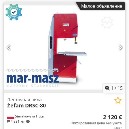
Малое объявление
1
/
15
Ленточная пила
Żefam
DRSC-80
2 120 €
Sierakowska Huta
4 831 km
Фиксированная цена без учета
НДС