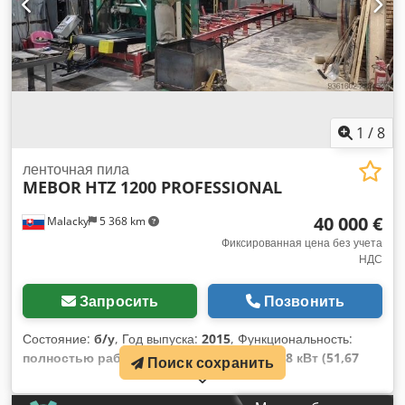
1
/
8
ленточная пила
MEBOR
HTZ 1200 PROFESSIONAL
40 000 €
Malacky
5 368 km
Фиксированная цена без учета
НДС
Запросить
Позвонить
Состояние:
б/у
, Год выпуска:
2015
, Функциональность:
полностью работоспособен
, мощность:
38 кВт (51,67
Поиск сохранить
л.с.)
, • Год выпуска: 2015 • Максимальный диаметр ствола:
1,5 м Codpfxszl Stwo Acysrf • Автоматическое