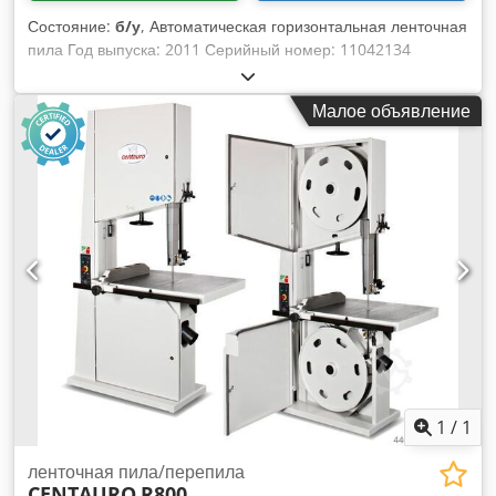
Состояние:
б/у
, Автоматическая горизонтальная ленточная
пила Год выпуска: 2011 Серийный номер: 11042134
Модель: LX – 460AE Размер полотна: 4770 мм x 41 мм x 1,3
мм Crsdpfjydv Rrox Acysf Гидравлическая Диапазон резки:
Малое объявление
460 мм x 430 мм
1
/
1
ленточная пила/перепила
CENTAURO
R800