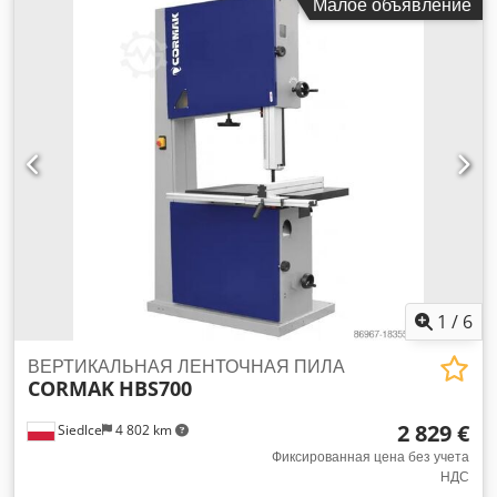
Малое объявление
мм – 450 мм Максимальное раскрытие пилы до цепной
станины: 305 мм Подающие цепи до пильных линий 292
мм Главный двигатель: 6x 18,5 кВт Скорости подачи
(регулируемые): 15 – 60 м/мин стандартно, 7,5 – 30 м/мин
(опционально) Тип подачи: внутренняя верхняя система
подачи с приводными цепями, синхронизированными с
цепной станиной Codpfx Acoy Hb Ucjyerf Пульт управления
оператора, включающий управление скоростью и пуском-
остановкой Рабочая высота 800 мм
1
/
6
ВЕРТИКАЛЬНАЯ ЛЕНТОЧНАЯ ПИЛА
CORMAK
HBS700
2 829 €
Siedlce
4 802 km
Фиксированная цена без учета
НДС