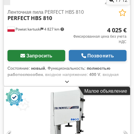
Ленточная пила PERFECT HBS 810
PERFECT
HBS 810
4 025 €
Powiat kartuski
4 827 km
Фиксированная цена без учета
НДС
Запросить
Позвонить
Состояние:
новый
, Функциональность:
полностью
работоспособен
, входное напряжение:
400 V
, входная
частота:
50 Гц
, тип входного тока:
трёхфазный
, высота
резки (макс.):
500 мм
, максимальная ширина резки:
800 мм
,
Малое объявление
Оборудование:
Маркировка CE
, – DTR-документация на
польском языке ТЕХНИЧЕСКИЕ ХАРАКТЕРИСТИКИ: Cedpfx
Aeyuf Tqjcyorf – диаметр маховика: 815 мм – макс. высота
реза: 500 мм – макс. ширина реза: 800 мм – размеры
стола: 1030 x 600 мм – наклон стола: 0° – 20° – размеры
ленточного полотна: 5643 x 38 x 0,65 мм – скорость
полотна: 20 м/с – мощность двигателя S1: 4,5 кВт –