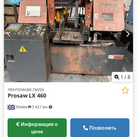
1
/
8
ленточная пила
Prosaw
LX 460
Shildon
5 621 km
Информация о
Позвонить
цене