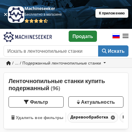
Machineseeker
К приложению
Бесплатно в магазине
Продать
Искать
/ ... / Подержанный ленточнопильные станки
Ленточнопильные станки купить
подержанный
(96)
Фильтр
Актуальность
Деревообработка
Пил
Удалить все фильтры