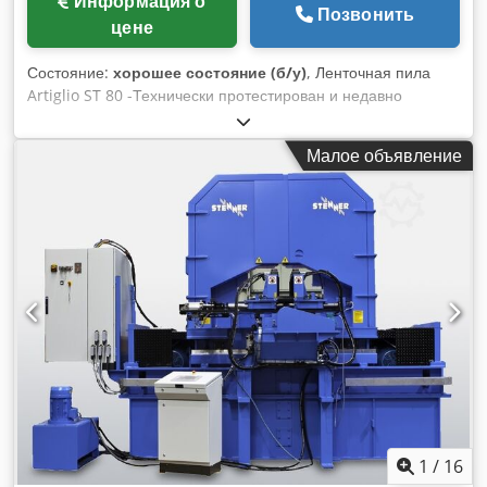
Информация о
Позвонить
цене
Состояние:
хорошее состояние (б/у)
, Ленточная пила
Artiglio ST 80 -Технически протестирован и недавно
покрашен Cjdpfeucnt Tox Acyerf
Малое объявление
1
/
16