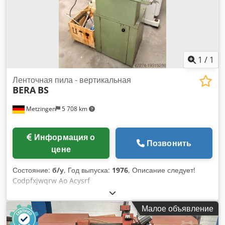
1
/
1
Ленточная пила - вертикальная
BERA
BS
Metzingen
5 708 km
Информация о
Позвонить
цене
Состояние:
б/у
, Год выпуска:
1976
, Описание следует!
Codpfxjwqrw Ao Acysrf
Малое объявление