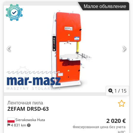
Малое объявление
1
/
15
Ленточная пила
ŻEFAM DRSD-63
2 020 €
Sierakowska Huta
4 831 km
Фиксированная цена без учета
НДС