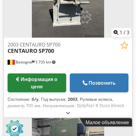
1
/
3
2003 CENTAURO SP700
CENTAURO
SP700
Bastogne
5 735 km
Информация о
Позвонить
цене
Состояние:
б/у
, Год выпуска:
2003
, Рулевые колеса,
диаметр 700 мм. Направляющие. Djdpfozr R Dusx Alneck
Поворотные колеса из чугуна. Оснащены несколькими
лопастями. 380 В.
Малое объявление