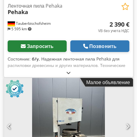
Ленточная пила Pehaka
Pehaka
2 390 €
Tauberbischofsheim
5 595 km
VB без учета НДС
Запросить
Позвонить
Состояние:
б/у
, Надежная ленточная пила Pehaka для
распиловки древесины и других материалов. Технические
характеристики: Dcedpfxszryvgo Alnok - Диаметр роликов:
800 мм - Мощность двигателя: 3 кВт - Максимальная
Малое объявление
высота пропила: ок. 350 мм