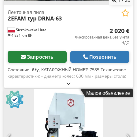
Ленточная пила
ŻEFAM typ DRNA-63
2 020 €
Sierakowska Huta
4 831 km
Фиксированная цена без учета
НДС
Запросить
Позвонить
Состояние:
б/у
, КАТАЛОЖНЫЙ НОМЕР 7585 Технические
характеристики: - диаметр колес: 630 мм - размеры стола:
850x810 мм - стол с регулировкой угла наклона - двигатель:
3 кВт - максимальная высота пропила: 320 мм - вылет
Малое объявление
ленты - корпус: 600 мм - диаметр патрубка для отвода: 90
мм - тормоз - габариты (д/ш/в): 1300x830x2050 мм - вес:
420 кг Dcedpfxezhu Nys Alnok Преимущества: – польское
производство – документация DTR – очень хорошее
состояние – бывшая в употреблении пила Нетто цена: 8500
PLN Нетто цена: 2020 EUR Нетто цена рассчитана по курсу
4,2 PLN/EUR (при значительных изменениях курса цена