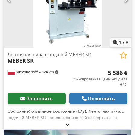
может быть изменена)
1
/
8
Ленточная пила с подачей MEBER SR
MEBER
SR
5 586 €
Miechucino
4 824 km
Фиксированная цена без учета
НДС
Запросить
Позвонить
Состояние:
отличное состояние (б/у)
, Ленточная пила с
подачей MEBER SR - после технической экспертизы - в
хорошем состоянии - итальянское производство
ТЕХНИЧЕСКИЕ ПАРАМЕТРЫ: главный двигатель 4 кВт