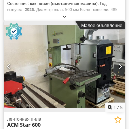
Состояние:
как новая (выставочная машина)
, Год
выпуска:
2026
, Диаметр вала: 500 мм Вылет консоли: 485
мм Глубина реза: 320 мм Поворотный стол: да, от 0 до +20°
Размеры стола: 700 x 490 мм Скорость движения ленты: 18
Малое объявление
м/мин Мощность двигателя: 2 кВт / 400 В Тормоз
двигателя: да / автоматический Dcsdpezq Dchofx Alnek
Подключение для отвода стружки: 2 x 100 мм Длина станка:
920 мм Ширина станка: 600 мм Высота станка: 1880 мм
Вес: 215 кг
1
/
5
ленточная пила
ACM
Star 600