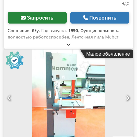
НДС
Запросить
Позвонить
Состояние:
б/у
, Год выпуска:
1990
, Функциональность:
полностью работоспособен
, Ленточная пила Meber
SR700 Построена в 1990 году Мощная, точная
промышленная ленточная пила, разработанная для
Малое объявление
профессиональной деревообработки. Относится к серии
SR компании Meber, которая отличается высокой
стабильностью, точностью резки и прочной конструкцией.
Технические характеристики Описание характеристик
Диаметр маховика 700 мм Макс. высота реза прибл. 450
мм Макс. ширина реза прибл. 680 мм Длина пильного
полотна прибл. 5150 мм (в зависимости от ширины
полотна) Dsdpfx Alewri I Ionjck Ширина пильного полотна
10–50 мм Размер стола прибл. 750 x 1050 мм,
наклоняемый (от -10° до +45°) Мощность двигателя 4,0 кВт
Высота стола от пола прибл. 900 мм Общая высота прибл.
2300 мм Вес прибл. 700 кг Прочная чугунная конструкция:
гарантирует отсутствие вибрации и точность резки даже