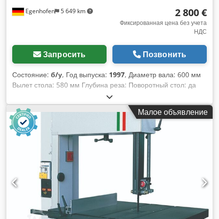
2 800 €
Egenhofen
5 649 km
Фиксированная цена без учета
НДС
Запросить
Позвонить
Состояние:
б/у
, Год выпуска:
1997
, Диаметр вала: 600 мм
Вылет стола: 580 мм Глубина реза: Поворотный стол: да
Скорость подачи ленты: Мощность двигателя: 2,2 кВт
Тормоз двигателя: да / автоматический Dcjdpfxjzqyxfo
Малое объявление
Alnek Подключение для отсоса стружки: 100 мм и 120 мм
Длина станка: 1150 мм Ширина станка: 850 мм Высота
станка: 2100 мм Вес: 200 кг