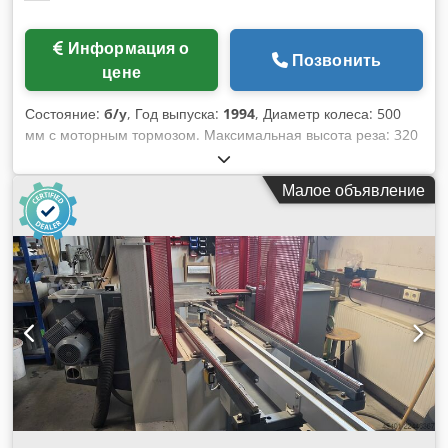
Информация о
Позвонить
цене
Состояние:
б/у
, Год выпуска:
1994
, Диаметр колеса: 500
мм с моторным тормозом. Максимальная высота реза: 320
мм. Сторона стойки: левая, сверху и снизу, направляющие
APPA. Двигатель: 1,5 кВт. Стол наклоняемый. Устройство
Малое объявление
для перемещения. Транспортировочные колёса с
индикатором натяжения полотна. Длина полотна: мин.
4040 мм, макс. 4140 мм. Место хранения: Наттхайм.
Dsdpfx Alowl D S Ujnsck