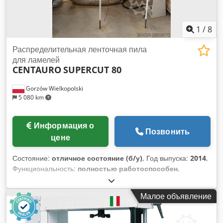
1
/
8
Распределительная ленточная пила
для ламелей
CENTAURO
SUPERCUT 80
Gorzów Wielkopolski
5 080 km
Информация о
Позвонить
цене
Состояние:
отличное состояние (б/у)
, Год выпуска:
2014
,
Функциональность:
полностью работоспособен
,
Продается профессиональная, мощная ленточно-пильная
машина для продольного распила (раскройный станок)
Малое объявление
известного итальянского производителя CENTAURO S.p.A.,
модель SUPERCUT 80. Станок был произведен в 2014 году
и относится к линейке высокотехнологичных пильных