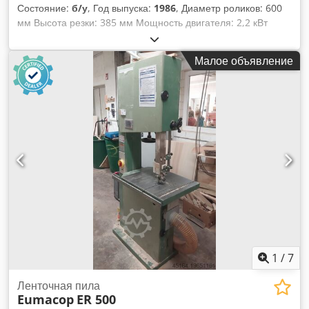
Состояние:
б/у
, Год выпуска:
1986
, Диаметр роликов: 600
мм Высота резки: 385 мм Мощность двигателя: 2,2 кВт
Стол наклоняемый Размер стола: 540 x 600 мм Общая
высота: 2100 мм Вес: около 260 кг Местоположение склада:
Малое объявление
Натайм Dcedpew D Aybefx Alnsk
1
/
7
Ленточная пила
Eumacop
ER 500