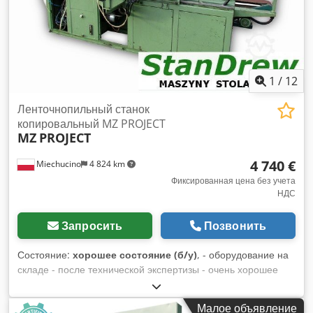
1
/
12
Ленточнопильный станок
копировальный MZ PROJECT
MZ
PROJECT
4 740 €
Miechucino
4 824 km
Фиксированная цена без учета
НДС
Запросить
Позвонить
Состояние:
хорошее состояние (б/у)
, - оборудование на
складе - после технической экспертизы - очень хорошее
состояние - идеально подходит для производства стульев
ТЕХНИЧЕСКИЕ ПАРАМЕТРЫ: - главный двигатель 7,5 кВт -
Малое объявление