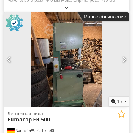
Макс. высота реза: 440 мм Макс. ширина реза: 785 мм
Высота стола: 970 мм Размеры стола: 1170 x 800 мм
Ширина полотна: 40 x 7/10 мм Длина полотна: 5630 мм
Малое объявление
Диаметр патрубка отсоса: 120 мм Габариты: 1625 x 940 x
2516 мм Вес: 650 кг Место хранения: Наттхайм Dedpfx
Alewayzbeneck
1
/
7
Ленточная пила
Eumacop
ER 500
Nattheim
5 651 km