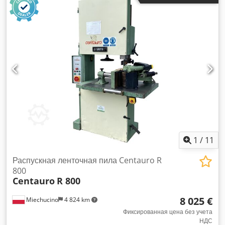
две землянки - пневматическое управление буровой
вышкой - пневматические раскопки - диаметр колеса 850
мм - ширина ленты 40 мм - максимальная длина элемента
1300 мм - максимальная ширина элемента 800 мм -
максимальная высота 120 мм - два пневматических
боковых зажима - два пневматических рабочих расстояния
- непрерывная подача - гидравлическое питание Dcsdpfsd
Dc E Aox Alnsk - двигатель насоса 1,85 кВт - приёмный
конвейер 180 мм x 2000 мм - ленточный конвейер 0,25 кВт
- центральная смазка Размеры машины: - длина 400 см -
230 см ширина - высота 250 см - вес ~ 2000 кг
1
/
11
Распускная ленточная пила Centauro R
800
Centauro
R 800
8 025 €
Miechucino
4 824 km
Фиксированная цена без учета
НДС