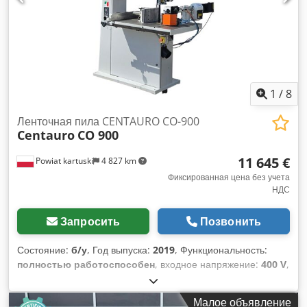
380В - габариты (д/ш/в): 1600x1100x2400 мм - вес: 860 кг
Подача: - металлический зубчатый приводной ролик - пять
скоростей подачи с переключением на ремне - высота
ролика: 30 мм - двигатель подачи: 0,75 кВт - прижим
1
/
8
Ленточная пила CENTAURO CO-900
Centauro
CO 900
11 645 €
Powiat kartuski
4 827 km
Фиксированная цена без учета
НДС
Запросить
Позвонить
Состояние:
б/у
, Год выпуска:
2019
, Функциональность:
полностью работоспособен
, входное напряжение:
400 V
,
входная частота:
50 Гц
, тип входного тока:
трёхфазный
,
высота резки (макс.):
540 мм
, максимальная ширина резки:
Малое объявление