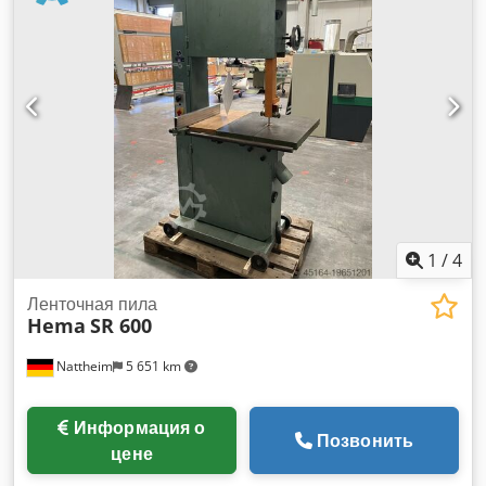
1
/
4
Ленточная пила
Hema
SR 600
Nattheim
5 651 km
Информация о
Позвонить
цене