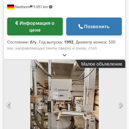
Nattheim
5 651 km
Информация о
Позвонить
цене
Состояние:
б/у
, Год выпуска:
1992
, Диаметр колеса: 500
мм, направляющая ленты сверху и снизу, стол
наклоняемый. Место хранения: Нэттхайм Dcjdpfx Aljw D
Aw Hjnjk
Малое объявление