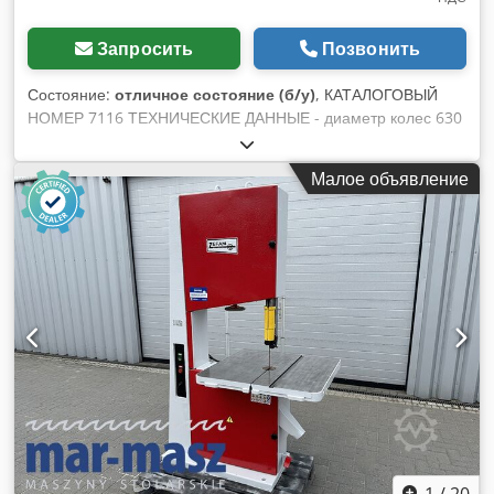
Запросить
Позвонить
Состояние:
отличное состояние (б/у)
, КАТАЛОГОВЫЙ
НОМЕР 7116 ТЕХНИЧЕСКИЕ ДАННЫЕ - диаметр колес 630
мм - размеры стола 880x700 мм - стол регулируется по
углу - двигатель 3 кВт - максимальная высота пропила 300
Малое объявление
мм - вылет ленты — корпус 580 мм - диаметр патрубка для
отсоса 90 мм - 2 скорости вращения - тормоз - размеры дл/
шир/выс 1200x920x2250 мм - вес 702 кг ПРЕИМУЩЕСТВА –
польское производство Dcodpfxozh Hv Ss Alnek –
документация DTR – очень хорошее состояние –
использованная пила Нетто-цена: 8500 PLN Нетто-цена:
2020 EUR Нетто-цена рассчитана по курсу 4,2 PLN/EUR (при
значительных колебаниях курса цена может измениться)
1
/
20