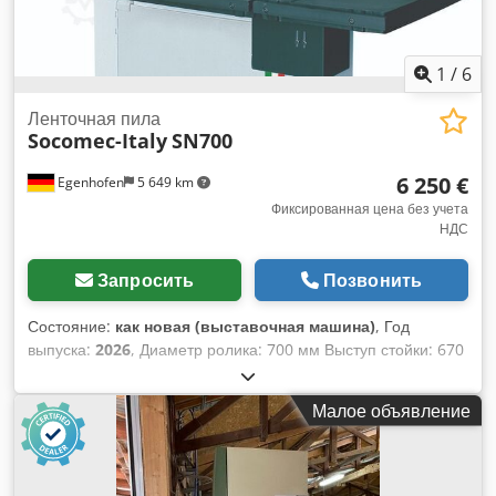
1
/
6
Ленточная пила
Socomec-Italy
SN700
6 250 €
Egenhofen
5 649 km
Фиксированная цена без учета
НДС
Запросить
Позвонить
Состояние:
как новая (выставочная машина)
, Год
выпуска:
2026
, Диаметр ролика: 700 мм Выступ стойки: 670
мм Глубина резки: 430 мм Возможность наклона стола: да
от 0 до + 20 Размер стола: 700 x 930 мм Скорость ленты:
Малое объявление
18 м/мин Мощность двигателя: 3 кВт / 400 В Dcsdpfx Ajhpl
Tqolnsk Тормоз двигателя: да / автоматический
Всасывающее соединение: 2 x 100 мм Длина машины:
1260 мм Ширина машины: 750 мм Высота машины: 2230