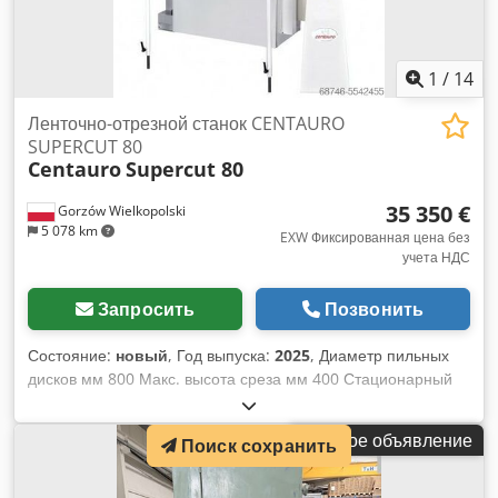
1
/
14
Ленточно-отрезной станок CENTAURO
SUPERCUT 80
Centauro
Supercut 80
35 350 €
Gorzów Wielkopolski
5 078 km
EXW Фиксированная цена без
учета НДС
Запросить
Позвонить
Состояние:
новый
, Год выпуска:
2025
, Диаметр пильных
дисков мм 800 Макс. высота среза мм 400 Стационарный
рабочий стол мм 1290 x 800 Макс. ширина ножа мм 54 x
0,9 Макс. и мин. длина лезвия мм 5530 / 5380 Dsdpfx
Малое объявление
Поиск сохранить
Aleglfv Djnjck Мощность двигателя КВт 15 (л.с. 20)
Капюшоны из опилок Nr. 2 Ø 120 Nr. 1 Ø 100 Расход
сжатого воздуха (торможение колес и открытие подающего