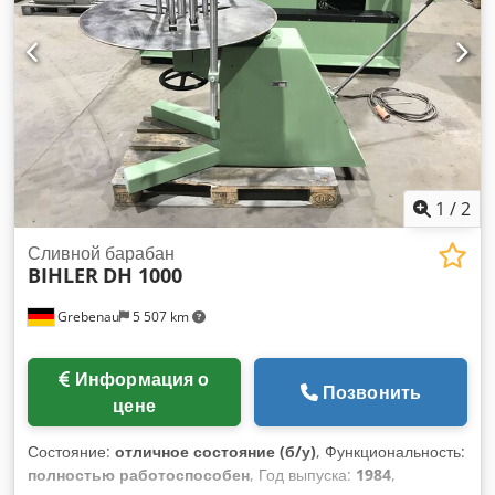
1
/
2
Сливной барабан
BIHLER
DH 1000
Grebenau
5 507 km
Информация о
Позвонить
цене
Состояние:
отличное состояние (б/у)
, Функциональность:
полностью работоспособен
, Год выпуска:
1984
,