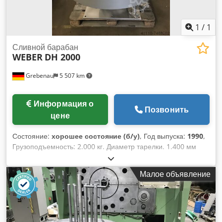
1
/
1
Сливной барабан
WEBER
DH 2000
Grebenau
5 507 km
Информация о
Позвонить
цене
Состояние:
хорошее состояние (б/у)
, Год выпуска:
1990
,
Грузоподъемность: 2.000 кг. Диаметр тарелки. 1.400 мм
Наружный диаметр катушек макс. 1.300 мм Внутренний
диаметр рулонов мин. 400 мм Dodpsid Sgmofx Ab Aeck
Малое объявление
Высота катушки макс. 800 мм