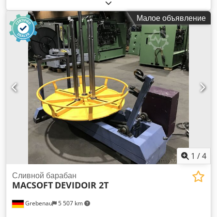
Грузоподъемность: макс. 300 кг. Диаметр диска катушки: 1
000 мм Внешний диаметр катушки: макс. 900 мм Dedpfjf S I
Малое объявление
I Hjx Ab Aock Внутренний диаметр катушки: 240 - 560 мм
Высота катушки: макс. 180 мм
1
/
4
Сливной барабан
MACSOFT
DEVIDOIR 2T
Grebenau
5 507 km