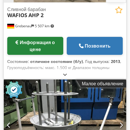
Сливной барабан
WAFIOS
AHP 2
Grebenau
5 507 km
Информация о
Позвонить
цене
Состояние:
отличное состояние (б/у)
, Год выпуска:
2013
,
Грузоподъёмность: макс. 1.500 кг Диапазон толщины
проволоки: 0,5 - 8,0 мм Dcsdpfx Aovam Iijb Aok Внешний
диаметр бухты: макс. 1.000 мм Внутренний диаметр бухты:
Малое объявление
мин. 300 мм Частота вращения: 0 - 80 об/мин