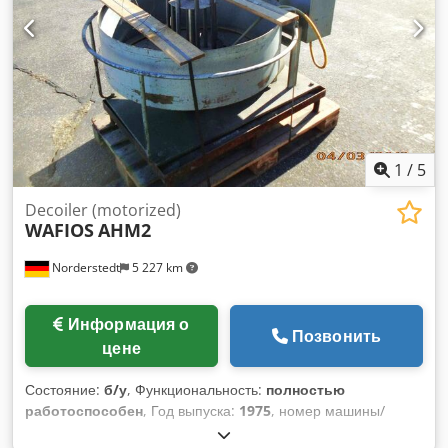
1
/
5
Decoiler (motorized)
WAFIOS
AHM2
Norderstedt
5 227 km
Информация о
Позвонить
цене
Состояние:
б/у
, Функциональность:
полностью
работоспособен
, Год выпуска:
1975
, номер машины/
транспортного средства:
D02L/7025
, Номенклатурный