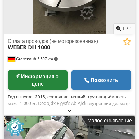
1
/
1
Оплата проводов (не моторизованная)
WEBER
DH 1000
Grebenau
5 507 km
Информация о
Позвонить
цене
Год выпуска:
2018
, состояние:
новый
, грузоподъёмность:
макс. 1.000 кг. Dodpjdx Ryysfx Ab Ajck внутренний диаметр
рулона: мин. 400 мм наружный диаметр катушки: макс.
1,100 мм высота катушки: макс. 800 мм
Малое объявление