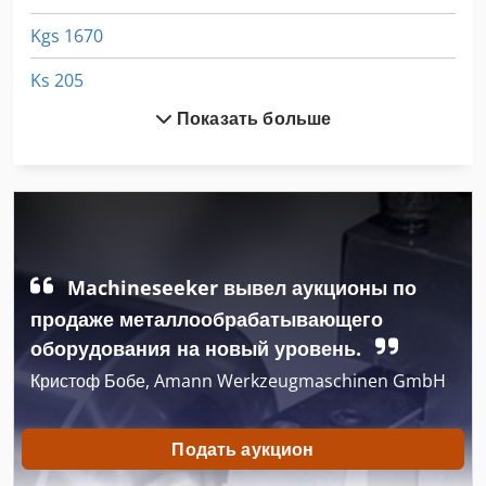
Kgs 1670
Ks 205
Показать больше
Ng 200
Tur 560
Авто
Автомобиль-Транспорт-Окно
Machineseeker вывел аукционы по
Вид Автомобиля
продаже металлообрабатывающего
Инструкции По Эксплуатации
оборудования на новый уровень.
Кристоф Бобе, Amann Werkzeugmaschinen GmbH
Катушка Обмотки Машины
Конструкция Автомобилей
Подать аукцион
Подвеска Автомобиля