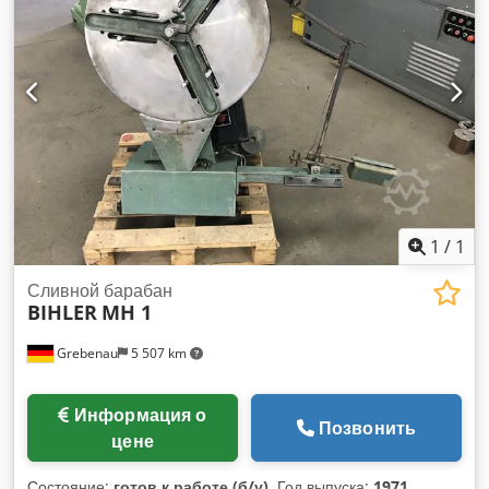
1
/
1
Сливной барабан
BIHLER
MH 1
Grebenau
5 507 km
Информация о
Позвонить
цене
Состояние:
готов к работе (б/у)
, Год выпуска:
1971
,