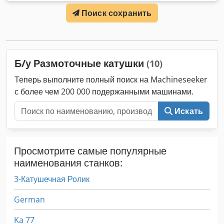
номер: D02L/7025 Тип машины: decoiler (motorized)
Поиск сохранить
Марка: WAFIOS Тип: AHM2 Год выпуска: 1975 max. coil
diameter: 840 mm Djdowi Uakopfx Ab Aock carrying
weight: 250 kg Location: In our warehouse
Б/у Размоточные катушки
(10)
Теперь выполните полный поиск на Machineseeker
с более чем 200 000 подержанными машинами.
Искать
Просмотрите самые популярные
наименования станков:
3-Катушечная Ролик
German
Ka 77