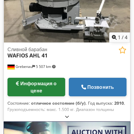
1
/
4
Сливной барабан
WAFIOS
AHL 41
Grebenau
5 507 km
Информация о
Позвонить
цене
Состояние:
отличное состояние (б/у)
, Год выпуска:
2010
,
Грузоподъемность: макс. 1.500 кг. Диапазон толщины
проволоки: 0,5 - 8,0 мм. Диаметр катушки: макс. 1.000 мм.
Скорость вращения: 0 - 80 об/мин. Dcsdpevck Huefx Ab
Aok