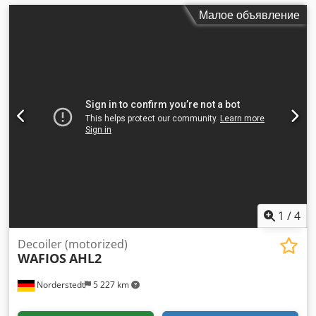
Малое объявление
1
/
4
Decoiler (motorized)
WAFIOS
AHL2
Norderstedt
5 227 km