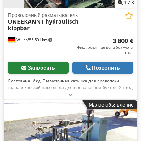
1
/
3
Проволочный разматыватель
UNBEKANNT
hydraulisch
kippbar
3 800 €
Willich
5 591 km
Фиксированная цена без учета
НДС
Запросить
Позвонить
Состояние:
б/у
, Размоточная катушка для проволоки
гидравлический наклон: да для проволочных бухт до 2 т год
выпуска неизвестен в комплекте с гидравликой +++++
Обратите внимание, что машина находится в разобранном
Малое объявление
и готовом к погрузке состоянии. По этой причине
демонстрация под напряжением или изготовление видео
невозможны. Dodpfx Absh Tafxs Asck Кроме того, наше
объявление содержит наиболее информативные
качественные фотографии. К сожалению, отправка
дополнительных изображений невозможна. +++++