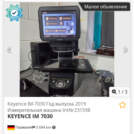
VHX-970F» Предмет продажи: 1 шт. Keyence VHX-970F с Мы
Малое объявление
без проблем настроим оборудование в соответствии с
вашими пожеланиями. Обращайтесь к нам! Dwsdpfx
Ajzpvdbon Nea Состояние: Данное предложение касается
подержанного устройства, которое может иметь следы
эксплуатации (небольшие царапины или пожелтение).
Работоспособность устройства проверена Упаковка и
доставка: Вы можете осмотреть устройство в часы работы
нашего офиса. Для этого, пожалуйста, договоритесь о
встрече! Возможна морская упаковка и доставка по всему
миру по запросу! Перед отправкой или самовывозом для
вас будет записано видео с проверкой работоспособности.
Для получения более подробной информации вы, конечно
же, можете связаться с нами лично.
1
/
3
Keyence IM-7030 Год выпуска 2019
Измерительная машина IntNr231598
KEYENCE
IM 7030
Германия
5 694 km