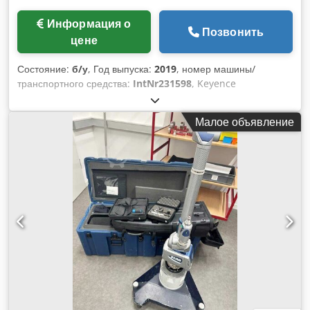
Информация о
Позвонить
цене
Состояние:
б/у
, Год выпуска:
2019
, номер машины/
транспортного средства:
IntNr231598
, Keyence
International NV/SA – KEYENCE IM-7030 Год выпуска: 2019
KEYENCE IM-7030 — это высокоточный цифровой
Малое объявление
измерительный проектор с автоматической обработкой
изображений и встроенным оптическим датчиком. Система
специально разработана для быстрой и бесконтактной
измерительной проверки деталей на производстве, а также
при контроле качества. Благодаря полностью
автоматизированному процессу измерения одним
нажатием кнопки, установка особенно эффективна для
серийных проверок и повторяющихся измерительных
задач. Оборудование сочетает простоту эксплуатации с
высокой точностью измерений и обеспечивает
оперативный контроль контуров, диаметров, расстояний,
углов и геометрических параметров самых различных
заготовок. Благодаря широкоугольному и высокоточному