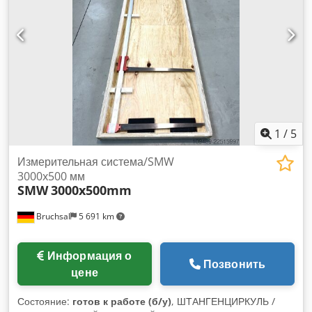
3000 мм Разрешение: ± 0,01 мм
1
/
5
Измерительная система/SMW
3000x500 мм
SMW
3000x500mm
Bruchsal
5 691 km
Информация о
Позвонить
цене
Состояние:
готов к работе (б/у)
, ШТАНГЕНЦИРКУЛЬ /