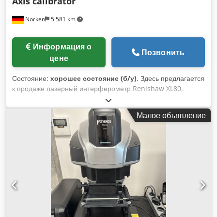
Axis calibrator
Norken
5 581 km
Информация о
Позвонить
цене
Состояние:
хорошее состояние (б/у)
, Здесь предлагается
к продаже лазерный интерферометр Renishaw XL80,
предназначенный для калибровки станков, в частности, для
линейных и вращательных осей. Система находится в
Малое объявление
отличном состоянии. Измерительное устройство полностью
исправно и практически не использовалось. Год выпуска –
2022. Точность прибора составляет 1 нм, а отклонение –
также 1 нм. Программное обеспечение входит в комплект
поставки. Если у вас возникнут дополнительные вопросы, я
буду рад на них ответить. Dodpfszrgvmsx An Newa