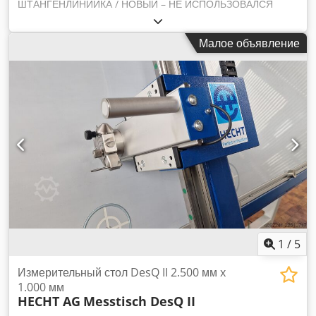
ШТАНГЕНЛИНИЙКА / НОВЫЙ – НЕ ИСПОЛЬЗОВАЛСЯ
SMW 3000x500 мм Длина измерения ок. 3000 мм Длина
губок ок. 500 мм Pyddl Нонниус 1/20 мм в соответствии с
Малое объявление
заводскими стандартами Шкала и штангенциркуль из
алюминиевого профиля Dwodjztfk Sepfx An Nja
Измерительные губки из стали – закаленная, устойчивая к
коррозии Легко читаемая шкала Вес ок. 3,8 кг в комплекте с
транспортировочным ящиком.
1
/
5
Измерительный стол DesQ II 2.500 мм x
1.000 мм
HECHT AG
Messtisch DesQ II