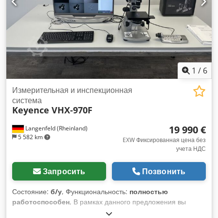
1
/
6
Измерительная и инспекционная
система
Keyence VHX-970F
19 990 €
Langenfeld (Rheinland)
5 582 km
EXW Фиксированная цена без
учета НДС
Запросить
Позвонить
Состояние:
б/у
, Функциональность:
полностью
работоспособен
, В рамках данного предложения вы
приобретаете подержанный цифровой микроскоп «Keyence