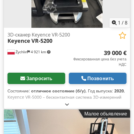
1
/
8
3D-сканер Keyence VR-5200
Keyence
VR-5200
39 000 €
Żychlin
4 921 km
Фиксированная цена без учета
НДС
Запросить
Позвонить
Состояние:
отличное состояние (б/у)
, Год выпуска:
2020
,
Keyence VR-5000 – бесконтактная система 3D-измерений
Keyence VR-5000 One-Shot 3D – это современная
бесконтактная измерительная система, использующая
Малое объявление
оптические технологии для быстрого и чрезвычайно
точного измерения геометрии деталей. Устройство
выполняет полное 3D-сканирование за несколько секунд,