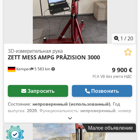
CNC-производстве, в прецизионной механике, в отделе
манипулятора: 17.04.2024. Дата калибровки лазерного
приёмки продукции и для промышленного контроля
сканера: 12.04.2024. В комплект входят: лазерный щуп
качества. Возможен осмотр оборудования под
FARO LLP HD, транспортировочный кейс, штатив и
напряжением по предварительной договорённости.
аксессуары. Документация имеется. Возможен осмотр на
Возможны изменения и ошибки в технических данных, а
месте. Dwodpoztduisfx An Noa
также промежуточная продажа!
1
/
20
3D-измерительная рука
ZETT MESS
AMPG PRÄZISION 3000
9 900 €
Kempen
5 583 km
FCA VB без учета НДС
Запросить
Позвонить
Состояние:
непроверенный (использованный)
, Год
выпуска:
2020
, Функциональность:
непроверенный
, номер
машины/транспортного средства:
71193
, ● Состояние: не
проверено ● Местонахождение: 47906 Кемпен ● Наличие:
Малое объявление
по согласованию ● Условия оплаты: предоплата –
банковский перевод ● Внутренний номер: ZM3 Технические