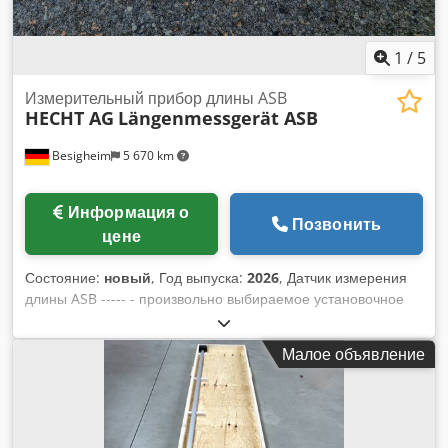
1
/
5
Измерительный прибор длины ASB
HECHT AG
Längenmessgerät ASB
Besigheim
5 670 km
Информация о
Позвонить
цене
Состояние:
новый
, Год выпуска:
2026
, Датчик измерения
длины ASB ----- - произвольно выбираемое установочное
значение - переключение между абсолютным и
относительным режимами измерения - удобство
Малое объявление
считывания показаний благодаря цифровому дисплею -
автоматическое отключение дисплея - минимальные
затраты на установку Технические характеристики Датчик
измерения длины ASB Диапазон измерений: ASB: 1000 мм
– 6000 мм Djdozr U Nbjpfx An Nswa Точность: +/- 0,1 мм на