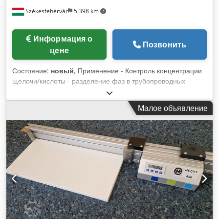
Székesfehérvár
5 398 km
Информация о
Позвонить
цене
Состояние:
новый
, Применение - Контроль концентрации
щелочи/кислоты - разделение фаз в трубопроводных
системах - контроль и управление системами очистки
бутылок - контроль продукции на пивоварнях, молочных
Малое объявление
заводах и в производстве напитков - контроль системы CIP
Диапазон измерений 100 мкСм/см - 2000 мСм/см Dwedsh
Ruk Iepfx An Nsa Температура процесса макс. 140°C (макс.
30 мин.) 284°F (макс. 30 мин.) Давление процесса макс. 12
бар (90°C) (174 psi(194°F))