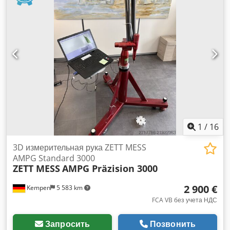
данные: Измерительный объём: 3000 мм Точность: 0,045
мм Комплектация: ● С ноутбуком и программным
обеспечением согласно фотографиям (полная
комплектация не гарантируется) ● С транспортировочным
кейсом Габариты и вес: Djdpfsy Sawtex An Nswa ●
Установочные размеры Д x Ш x В примерно: 1000 x 500 x
1000 ● Вес около: 30 кг Дополнительная информация: ►По
желанию можем организовать доставку до места
назначения ►Цена предложения указана без НДС ►Товар
продается с исключением какой-либо гарантии
►Технические данные не гарантируются ►Возможна
предварительная продажа ❗Продажа товара
1
/
16
осуществляется исключительно юридическим лицам❗
3D измерительная рука ZETT MESS
AMPG Standard 3000
ZETT MESS
AMPG Präzision 3000
2 900 €
Kempen
5 583 km
FCA VB без учета НДС
Запросить
Позвонить