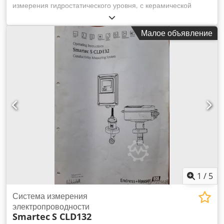
измерения гидростатического уровня, с керамической
ячейкой Диаметр = 22 мм: Общие применения, питьевая
вода Диаметр = 42 мм: Применение в сточных водах
Малое объявление
Диаметр = 29 мм: Применение в соленой воде Djdpeh
Rumbjfx An Nswa
1
/
5
Система измерения
электропроводности
Smartec
S CLD132