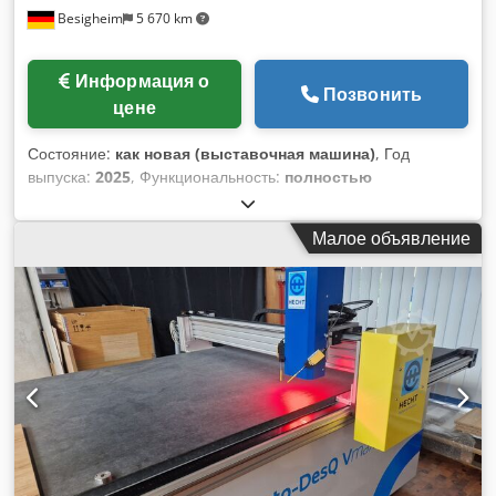
Besigheim
5 670 km
Информация о
Позвонить
цене
Состояние:
как новая (выставочная машина)
, Год
выпуска:
2025
, Функциональность:
полностью
работоспособен
, входное напряжение:
230 V
, ход по оси
X:
2 500 мм
, ход по оси Y:
1 000 мм
, ход по оси Z:
65 мм
,
Малое объявление
длина заготовки (макс.):
2 500 мм
, высота заготовки (макс.):
65 мм
, макс. ширина заготовки:
1 000 мм
, Оборудование:
документация / руководство
, Складская машина –
возможна продажа в процессе эксплуатации! Тактильный
измерительный стол с 3 осями для быстрой и точной
проверки плоских деталей. Диапазон измерений: X = 2500
мм / Y = 1000 мм / Z = 65 мм Управление | Система
управления | Операционная система: 15-дюймовый
сенсорный экран | Программное обеспечение HECHT
DesQ II | Windows Диапазон измерений: X = 2500 мм / Y =
1000 мм / Z = 65 мм Точность: Абсолютная точность X/Y +/-