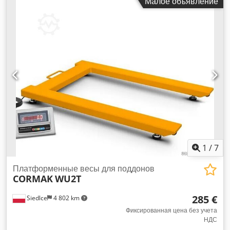
Малое объявление
(без НДС), включая демонтаж, упаковку и погрузку!
Дополнительная плата за использование решетчатого
настила! Производитель: Stow Dwjdpfxozqz E Ts Agmja
Тип: стеллажная платформа Год выпуска: 2014
Грузоподъемность: 250 кг / 350 кг / 500 кг Настил: ДСП 38
мм, верхняя поверхность – серая с мраморным рисунком,
нижняя поверхность – белая Дополнительные элементы,
такие как перила, лестницы и т. д., по запросу Состояние:
хорошее, настоятельно рекомендуется осмотр!
Доступность: примерно с 4-го квартала 2026 года
Местонахождение: Гамбург
1
/
7
Платформенные весы для поддонов
CORMAK
WU2T
285 €
Siedlce
4 802 km
Фиксированная цена без учета
НДС