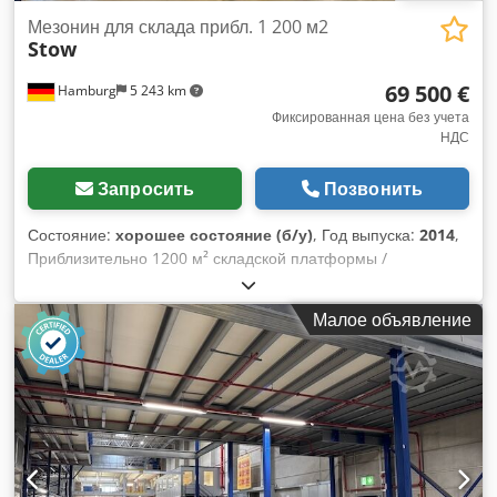
Мезонин для склада прибл. 1 200 м2
Stow
69 500 €
Hamburg
5 243 km
Фиксированная цена без учета
НДС
Запросить
Позвонить
Состояние:
хорошее состояние (б/у)
, Год выпуска:
2014
,
Приблизительно 1200 м² складской платформы /
антресоли, несущая способность 500 кг/м², б/у: Dedpfx
Agozqz Ibemowa Цена на месте: всего 69 500 евро (без
Малое объявление
НДС), включая демонтаж, упаковку и погрузку! Всего около
58 евро (без НДС) за м²!! Производитель: Stow Тип:
складская платформа Год выпуска: 2014 Высота нижней
части (нижняя кромка балки): ок. 5,38 м Верхняя часть:
платформа: ок. 5,76 м Ширина/глубина: ок. 17,60 м + ок.
0,80 м вынос Около 5 стоек по глубине, частично 32 С-
образных профиля, частично ок. 17 С-образных профилей
Расстояние между стойками в передней части: ок. 3,70 м /