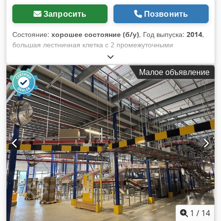
Запросить
Позвонить
Состояние:
хорошее состояние (б/у)
, Год выпуска:
2014
,
большая лестничная клетка с 2 промежуточными
площадками – б/у: Цена: 4 000 евро (без НДС),
демонтирована, упакована и готова к погрузке на месте
Малое объявление
нахождения! Поз. 14 Производитель: Stow Тип: неизвестен
Год выпуска: 2014 Расстояние между ступенями будет
уточнено, Ширина лестницы будет уточнена, Dwedpozqz I
Ujfx Agmoa Размеры площадок будут уточнены, От первого
этажа до первой площадки: количество ступеней будет
уточнено, От первой площадки до второй площадки: около
14 ступеней, От второй площадки до второго этажа: С 2
промежуточными площадками, Ступени: решетчатые,
оцинкованные, Тетивы и перила окрашены, Состояние:
хорошее, Доступность: примерно с конца 4-го квартала
2026 года, Местонахождение: Гамбург.
1
/
14