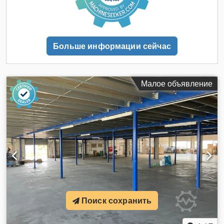
каждого уровня: Стальная платформа 1: 1470,00 м².
Стальная платформа 2: 2025,00 м². Общая площадь:
приблизительно 6990,00 м². Конструкционный материал:
Оцинкованные стальные балки с наложенными
Больше информации сейчас
деревянными панелями. Лестничные пролеты:
Оцинкованные стальные тетивы с оцинкованными
ступенями. Лифт: Грузовой лифт, грузоподъемность 500 кг.
ТЕХНИЧЕСКИЕ ДАННЫЕ: Площадь основания:
Малое объявление
приблизительно 3495,00 м² (1470,00 + 2025,00 м²). Нагрузка
на этаж: 250 кг/м². Высота этажа: 2,60 м – цокольный этаж.
3,00 м – 1-й этаж. Общая высота конструкции: 5,60 м.
Поиск сохранить