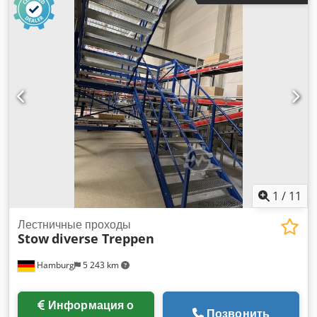
Smsmswa Год выпуска: 2014 От уровня земли до
площадки: примерно 10 ступеней (при этом первая ступень
находится на уровне площадки) От площадки до верхнего
этажа: 12 ступеней (при этом 12-я ступень находится на
уровне верхнего этажа) Расстояние между ступенями,
предположительно: около 18,5 см (требуется уточнение)
Ширина: требуется уточнение С промежуточной площадкой
Ступени: решетчатые, оцинкованные Тетивы и перила:
окрашены Состояние: хорошее Доступность: примерно с 4-
го квартала 2026 года Местонахождение: Гамбург
1
/
11
Лестничные проходы
Stow
diverse Treppen
Hamburg
5 243 km
Информация о
Позвонить