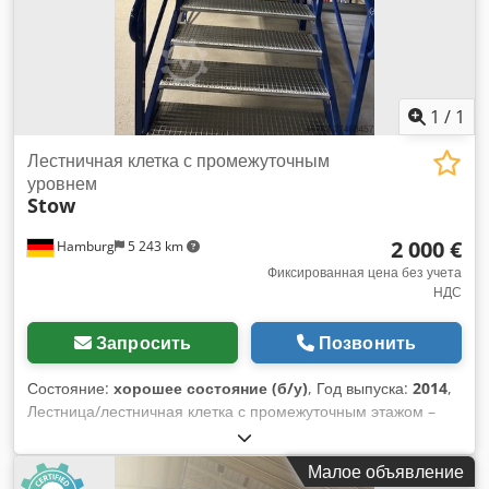
1
/
1
Лестничная клетка с промежуточным
уровнем
Stow
2 000 €
Hamburg
5 243 km
Фиксированная цена без учета
НДС
Запросить
Позвонить
Состояние:
хорошее состояние (б/у)
, Год выпуска:
2014
,
Лестница/лестничная клетка с промежуточным этажом –
бывшая в употреблении: Цена: 2000 евро (без НДС),
демонтирована, упакована и готова к погрузке на месте
Малое объявление
нахождения! Поз. 4 Производитель: Stow Тип: неизвестен