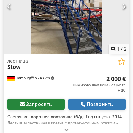
примерно 18,5 см Ширина примерно 1,25 м С
промежуточной площадкой Ступени: решетчатые,
оцинкованные Щеки и перила окрашены Состояние:
хорошее Доступно: примерно с 4-го квартала 2026 года
Местонахождение: Гамбург
1
/
2
лестница
Stow
2 000 €
Hamburg
5 243 km
Фиксированная цена без учета
НДС
Запросить
Позвонить
Состояние:
хорошее состояние (б/у)
, Год выпуска:
2014
,
Лестница/лестничная клетка с промежуточным этажом –
бывшая в употреблении: Цена: 2000 евро (без НДС),