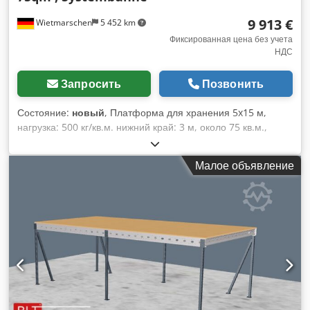
9 913 €
Wietmarschen
5 452 km
Фиксированная цена без учета
НДС
Запросить
Позвонить
Состояние:
новый
, Платформа для хранения 5x15 м,
нагрузка: 500 кг/кв.м. нижний край: 3 м, около 75 кв.м.,
системная платформа Данные : - Длина : ок. 5м - Ширина:
ок. 15 м - Нижний край платформы: ок. 3,0 м - Верхний
Малое объявление
край сцены: около 3,38 м - Общая площадь: около 75 кв. м
- Нагрузка: 500 кг/кв.м. - Настил: 38 мм ДСП P6, верх
натуральный, низ белый. - Опорная сетка: 5,0 м x 5,0 м. -
Нет перекрестий, крепление с помощью купольной скобы. -
Новый с завода плюс фрахт в зависимости от почтового
индекса. Объем поставки : - 06 x C профиль 5000 мм,
оцинкованный. - 20 x S-профиль 4800 мм, оцинкованный. -
08 x Опора 3000 мм, RAL 7016. - 03 x стойка купола 3049
мм, RAL7016 . - 24 x ДСП 2400 x 1000 x 38 мм,
натуральный/белый P6 . - 08 x Подкладные пластины для