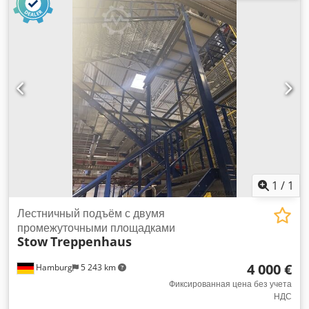
Год выпуска: 2014 От уровня земли до площадки –
примерно 10 ступеней Дополнительные данные будут
уточнены Ширина: около 1,25 м Dwedpfx Aozqz Nljgmea С
промежуточным этажом Ступени: решетчатые,
оцинкованные Тетивы и перила – окрашены Состояние:
хорошее В наличии: примерно с 4-го квартала 2026 года
Местонахождение: Гамбург
1
/
1
Лестничный подъём с двумя
промежуточными площадками
Stow
Treppenhaus
4 000 €
Hamburg
5 243 km
Фиксированная цена без учета
НДС