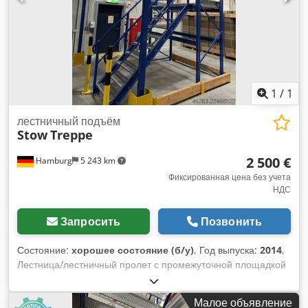
1
/
1
лестничный подъём
Stow
Treppe
2 500 €
Hamburg
5 243 km
Фиксированная цена без учета
НДС
Запросить
Позвонить
Состояние:
хорошее состояние (б/у)
, Год выпуска:
2014
,
Лестница/лестничный пролет с промежуточной площадкой
– б/у: Цена: 2 500 евро (без НДС), демонтирована,
упакована и готова к погрузке на месте нахождения! Поз.
Малое объявление
12 Производитель: Stow Тип: неизвестен Dedpfx Agezqz