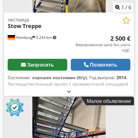
1
/
6
лестница
Stow
Treppe
2 500 €
Hamburg
5 243 km
Фиксированная цена без учета
НДС
Запросить
Позвонить
Состояние:
хорошее состояние (б/у)
, Год выпуска:
2014
,
Лестница/лестничный пролет с промежуточной площадкой
– б/у: Цена: 2500 евро (без НДС), демонтирована,
упакована и готова к погрузке на месте нахождения!
Малое объявление
Djdezqz T Djpfx Agmjwa Поз. 1 Производитель: Stow Тип:
неизвестен Год выпуска: 2014 От первого этажа до
площадки примерно 14 ступеней (причем 14-я ступень
находится на уровне площадки) От площадки до верхнего
этажа: 11 ступеней (причем 11-я ступень находится на
уровне верхнего этажа) Расстояние между ступенями