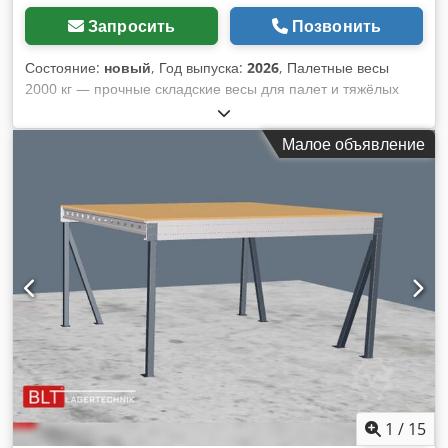
Запросить
Позвонить
Состояние:
новый
, Год выпуска:
2026
, Палетные весы
2000 кг — прочные складские весы для палет и тяжёлых
грузов Палетные весы на 2000 кг — это практичное и
надёжное устройство, разработанное для работы на
Малое объявление
складах, оптовых базах и производственных предприятиях.
U-образная конструкция рамы позволяет удобно заехать на
весы ручной гидравлической тележкой, что значительно
ускоряет процесс взвешивания. Такие палетные весы
устраняют необходимость использования дополнительных
пандусов или подиумов, благодаря чему ежедневная
работа с товарами становится проще и эффективнее.
Dsdpfxjxay Tnj Agmewa Основные технические параметры:
- Размер платформы: 120 x 85 см — подходит для
стандартных европалет; - Высота весов: всего 10 см —
облегчает въезд ручной роклой; - Максимальная
грузоподъёмность: 2000 кг — позволяет взвешивать как
отдельные коробки, так и целые палеты с грузом; -
Точность измерения: 0,5 кг — гарантирует точные
1
/
15
результаты даже при больших нагрузках; - Современный