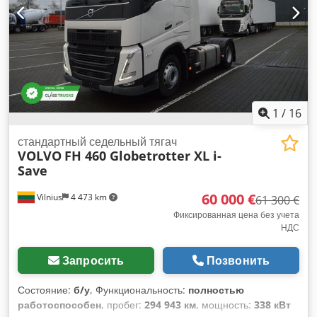
1
/
16
стандартный седельный тягач
VOLVO
FH 460 Globetrotter XL i-
Save
60 000 €
Vilnius
4 473 km
61 300 €
Фиксированная цена без учета
НДС
Запросить
Позвонить
Состояние:
б/у
, Функциональность:
полностью
работоспособен
, пробег:
294 943 км
, мощность:
338 кВт