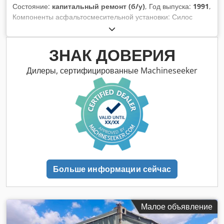
Состояние:
капитальный ремонт (б/у)
, Год выпуска:
1991
,
Компоненты асфальтосмесительной установки: Силос
готовой смеси TELTOMAT с ковшовым подъёмником
Барабан для просеивания и сушки Csdpfotph A Nsx Antoha
Двухвальный принудительный смеситель Ёмкость для
ЗНАК ДОВЕРИЯ
мазута 30 000 л Фильтровальная установка AMECO
Битумные резервуары Силосы со шнековым
Дилеры, сертифицированные Machineseeker
транспортером
Больше информации сейчас
Малое объявление