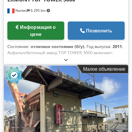
Nantes
6 295 km
Информация о
Позвонить
цене
Состояние:
отличное состояние (б/у)
, Год выпуска:
2011
,
Асфальтобетонный завод TOP TOWER 3000 включает:
сушильный барабан Ermont + горелка CBS + фильтр и
бункер под фильтром + смеситель, 6 дозировочных
Малое объявление
бункеров. 2 силоса для хранения битума. Год выпуска:
2011. Производительность: 200 тонн/час. Cedexpm Ttspfx
Antoha