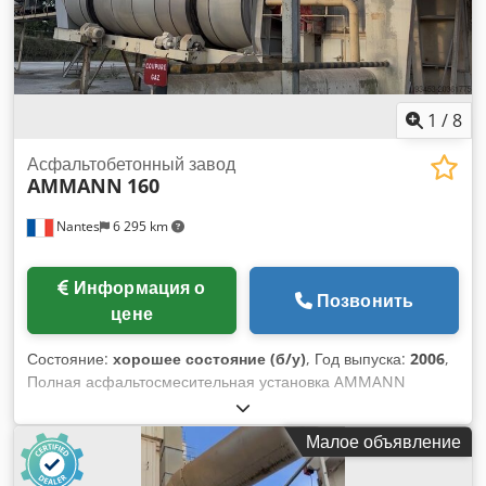
1
/
8
Асфальтобетонный завод
AMMANN
160
Nantes
6 295 km
Информация о
Позвонить
цене
Состояние:
хорошее состояние (б/у)
, Год выпуска:
2006
,
Полная асфальтосмесительная установка AMMANN
Chsdpexqpvtsfx Antoa Барабанная сушилка с горелкой:
2006 Фильтр: 2014 Автоматизация ERMIIS: 2013
Малое объявление
Производительность: 160 тонн/час Машина находится в
процессе демонтажа