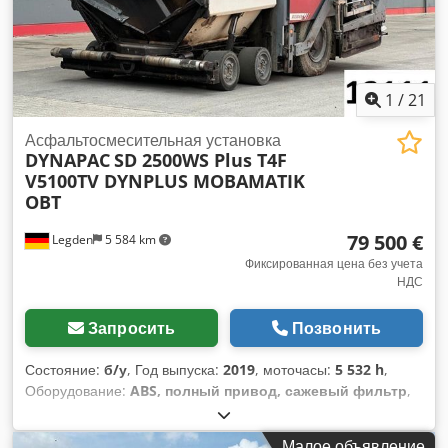
1
/
21
Асфальтосмесительная установка
DYNAPAC
SD 2500WS Plus T4F
V5100TV DYNPLUS MOBAMATIK
OBT
79 500 €
Legden
5 584 km
Фиксированная цена без учета
НДС
Запросить
Позвонить
Состояние:
б/у
, Год выпуска:
2019
, моточасы:
5 532 h
,
Оборудование:
ABS, полный привод, сажевый фильтр
,
Малое объявление