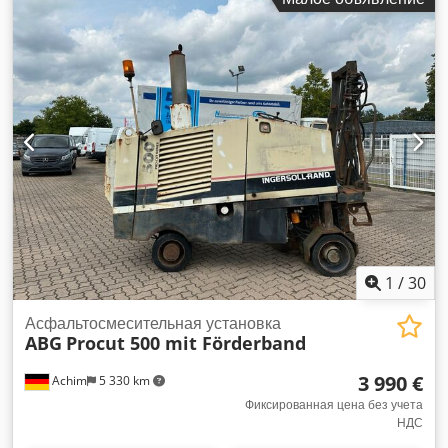
1
/
30
Асфальтосмесительная установка
ABG
Procut 500 mit Förderband
3 990 €
Achim
5 330 km
Фиксированная цена без учета
НДС