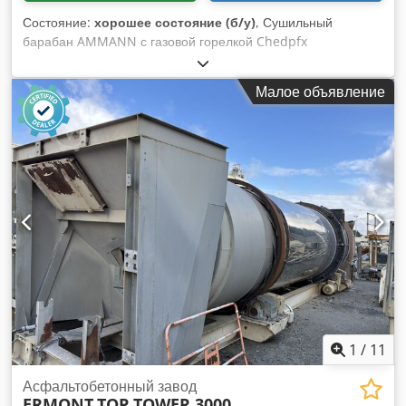
Состояние:
хорошее состояние (б/у)
, Сушильный
барабан AMMANN с газовой горелкой Chedpfx
Aneywctzjtoa Производительность: 160 тонн/час Год
выпуска: 2006
Малое объявление
1
/
11
Асфальтобетонный завод
ERMONT
TOP TOWER 3000