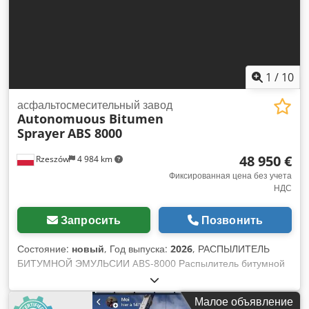
1
/
10
асфальтосмесительный завод
Autonomuous Bitumen
Sprayer
ABS 8000
48 950 €
Rzeszów
4 984 km
Фиксированная цена без учета
НДС
Запросить
Позвонить
Состояние:
новый
, Год выпуска:
2026
, РАСПЫЛИТЕЛЬ
БИТУМНОЙ ЭМУЛЬСИИ ABS-8000 Распылитель битумной
эмульсии ABS 8000 – оптимальное оборудование для
выполнения больших объемов работ в кратчайшие сроки.
Малое объявление
Автономный дизельный двигатель позволяет устанавливать