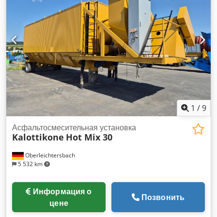
1
/
9
Асфальтосмесительная установка
Kalottikone
Hot Mix 30
Oberleichtersbach
5 532 km
Информация о
Позвонить
цене