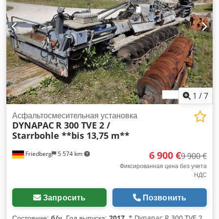
профессионалов, которым важны надежность,
эффективность и долговечность. 📞 Начните прямо сейчас
Свяжитесь с нами, чтобы узнать цены, наличие, варианты
доставки и получить полную техническую спецификацию.
1
/
7
Асфальтосмесительная установка
DYNAPAC
R 300 TVE 2 /
Starrbohle **bis 13,75 m**
6 900 €
Friedberg
5 574 km
9 900 €
Фиксированная цена без учета
НДС
Запросить
Позвонить
Состояние:
б/у
, Год выпуска:
2017
, * Dynapac R 300 TVE 2