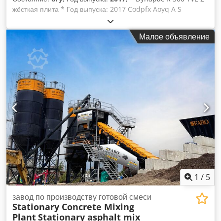
жёсткая плита * Год выпуска: 2017 Codpfx Aoyq A S
Nentjha * Рабочая ширина: 11,75 м - 13,75 м *
Дополнительные фотографии и видео по WhatsApp *
Малое объявление
Информация предоставлена без гарантии, возможна
предварительная продажа.
1
/
5
завод по производству готовой смеси
Stationary Concrete Mixing
Plant
Stationary asphalt mix