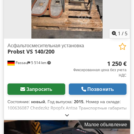
1
/
5
Асфальтосмесительная установка
Probst VS 140/200
1 250 €
Passau
5 514 km
Фиксированная цена без учета
НДС
Запросить
Позвонить
Состояние:
новый
, Год выпуска:
2015
, Номер на складе:
100636087 Chedezkz Rpopfx Antoa Транспортные габариты
(Д x Ш x В): 0 x 0 x 0
Малое объявление