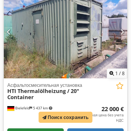
1
/
8
Асфальтосмесительная установка
HTI Thermalölheizung / 20"
Container
22 000 €
Bielefeld
5 437 km
Фиксированная цена без учета
Поиск сохранить
НДС