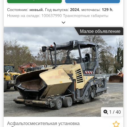
Состояние:
новый
, Год выпуска:
2024
, моточасы:
129 h
,
Номер на складе: 100637990 Транспортные габариты
(длина x ширина x высота): 0 x 0 x 0 Cedezkzyqopfx Antjha -
--- хорошее состояние.
Малое объявление
1
/
40
Асфальтосмесительная установка