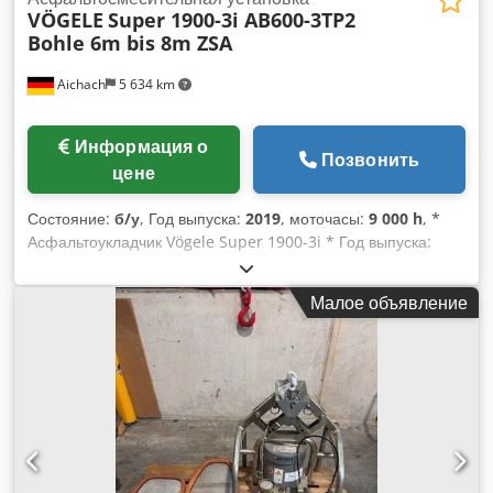
VÖGELE
Super 1900-3i AB600-3TP2
Bohle 6m bis 8m ZSA
Aichach
5 634 km
Информация о
Позвонить
цене
Состояние:
б/у
, Год выпуска:
2019
, моточасы:
9 000 h
, *
Асфальтоукладчик Vögele Super 1900-3i * Год выпуска:
2019 * 9000 ч * 142 кВт * 22150 кг * Гладилка: 26AB /
AB600-3 TP2 трамбующая гладилка * Гидравлическая
Малое объявление
ширина укладки: 6 м * Автоматическая система
нивелирования * Центральная смазка * Расширения: 2x 75
см и 2x 25 см Chjdpfxszlilws Antsa * Общая рабочая
ширина: 8 м