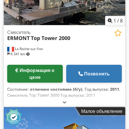
1
/
8
Смеситель
ERMONT
Top Tower 2000
La Roche-sur-Yon
6 341 km
Информация о
Позвонить
цене
Состояние:
отличное состояние (б/у)
, Год выпуска:
2011
,
Смеситель Top Tower 3000 Год выпуска: 2011
Производительность: 200 тонн/час Chedpoxz Um Eofx Antja
Обработано: 800 000 тонн
Малое объявление