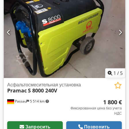
1
/
5
Асфальтосмесительная установка
Pramac
S 8000 240V
1 800 €
Passau
5 514 km
Фиксированная цена без учета
НДС
Запросить
Позвонить