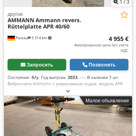
1
/
3
другое
AMMANN
Ammann revers.
Rüttelplatte APR 40/60
4 955 €
Passau
5 514 km
Фиксированная цена без учета
НДС
Запросить
Позвонить
Состояние:
б/у
, Год выпуска:
2023
, ---- В наличии 3 шт.
Виброплита Ammann с реверсивным ходом, модель APR
40/60 Инв. номер: 100563147 Crodpfxezkzzbs Afhef Год
выпуска: 2023 Виброплита Ammann с реверсивным ходом,
Малое объявление
модель APR 40/60 Инв. номер: 100563148 Год выпуска:
2023 Технические характеристики: Двигатель: Hatz /
дизельный Масса машины: 284 кг Ширина уплотнения: 600
мм