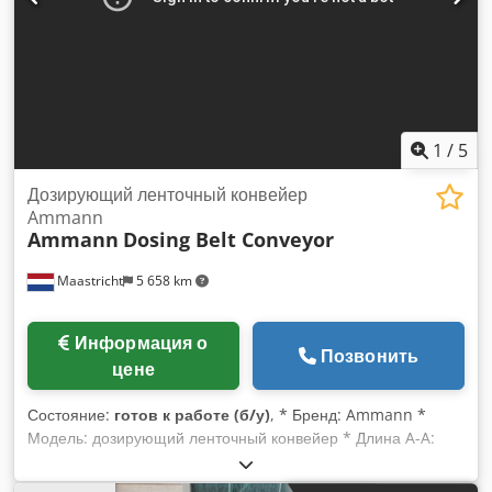
1
/
5
Дозирующий ленточный конвейер
Ammann
Ammann
Dosing Belt Conveyor
Maastricht
5 658 km
Информация о
Позвонить
цене
Состояние:
готов к работе (б/у)
, * Бренд: Ammann *
Модель: дозирующий ленточный конвейер * Длина A-A:
1700 мм * Ширина ленты: 650 мм * Привод: мотор-
редуктор 1,5 кВт Cedpjywm I Nefx Afhorf * В наличии: 6