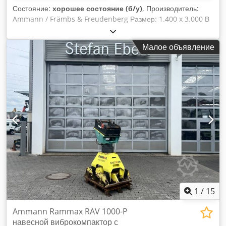
Состояние:
хорошее состояние (б/у)
, Производитель:
Ammann / Främbs & Freudenberg Размер: 1.400 x 3.000 В
комплекте: - Электрический двигатель - Карданный вал -
Пружинные элементы. Crsdpfx Aog Snutofhof
Малое объявление
Вибрационный грохот капитально отремонтирован,
подвергнут пескоструйной обработке и окрашен.
1
/
15
Ammann Rammax RAV 1000-P
навесной виброкомпактор с