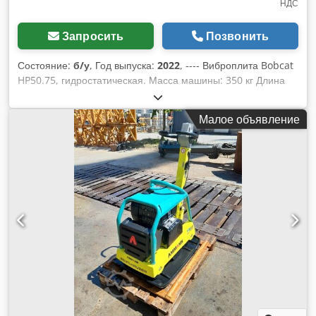
НДС
Запросить
Позвонить
Состояние:
б/у
, Год выпуска:
2022
, ---- Виброплита Bobcat
HP50.75, гидростатическая. Масса машины: 350 кг Длина
основания плиты: 450 мм Длина машины: 900 мм Csdpfjzkz
Tkjx Afherf Длина машины с рукояткой: 1600 мм Высота
Малое объявление
машины: 820 мм Высота рукоятки (в рабочем положении):
1000 мм Высота рукоятки (в транспортном положении):
1500 мм Ширина машины: 450/600/750 мм Двигатель: Hatz
Supra 1D50S Топливо: дизельное Мощность двигателя при
об/мин: 7 кВт при 3200 об/мин Максимальная частота
вибрации: 70 Гц Максимальная центробежная сила: 50 кН
Преодолеваемый уклон: 36 % Амплитуда: 1,7 мм