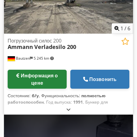
1
/
6
Погрузочный силос 200
Ammann
Verladesilo 200
Bautzen
5 245 km
Информация о
Позвонить
цене
Состояние:
б/у
, Функциональность:
полностью
работоспособен
, Год выпуска:
1991
, Бункер для
перегрузки материалов, бывший в употреблении.
Производитель: Ulrich. Crjdezq S Ewepfx Afhjf Общий
объем: 200 тонн. -Конвейерная лента. -Подъемная
лебедка. -Электрооборудование.