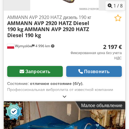
1
/
8
AMMANN AVP 2920 HATZ дизель 190 кг
AMMANN AVP 2920 HATZ Diesel
190 kg
AMMANN AVP 2920 HATZ
Diesel 190 kg
2 197 €
Wymysłów
4 996 km
Фиксированная цена без учета
НДС
Запросить
Позвонить
Состояние:
отличное состояние (б/у)
,
Профессиональная виброплита от известной компании
AMMANN. Модель AVP 2920 оснащена надёжным
дизельным двигателем HATZ мощностью 5 кВт. Машина
Малое объявление
предназначена для профессиональных брусчаточных и
дорожных работ, а также для уплотнения грунта,
тротуарной плитки, щебня и асфальта. Полностью
механическое устройство, прочная немецкая конструкция.