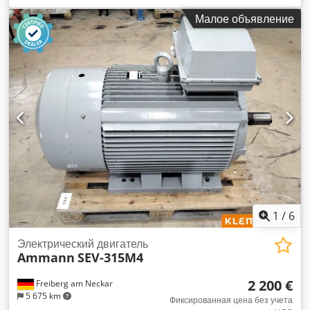
Малое объявление
1
/
6
Электрический двигатель
Ammann
SEV-315M4
2 200 €
Freiberg am Neckar
5 675 km
Фиксированная цена без учета