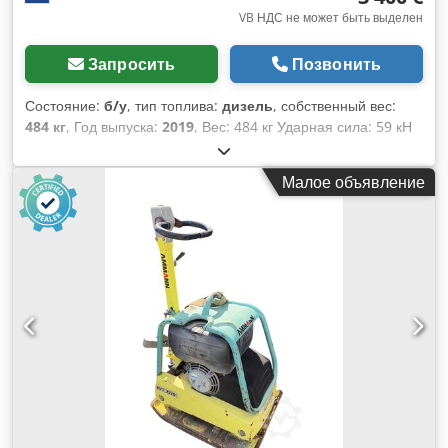
VB НДС не может быть выделен
Запросить
Позвонить
Состояние:
б/у
, тип топлива:
дизель
, собственный вес:
484 кг
, Год выпуска:
2019
, Вес: 484 кг Ударная сила: 59 кН
Дизельный двигатель, 1 цилиндр, Hatz (1b40) Движение
вперед/назад. Электрический стартер. Ширина плиты: 60
Малое объявление
см Цена за единицу: 3400 евро, без НДС. Cedpfx Afsxw H
Hceherf В наличии несколько штук!