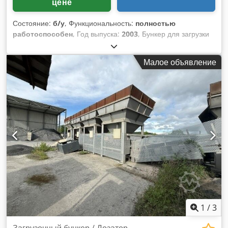
цене
Состояние:
б/у
, Функциональность:
полностью
работоспособен
, Год выпуска:
2003
, Бункер для загрузки
материала – Верхняя часть – Решетчатая поверхность
Crsdpfjzq S Hzjx Afhof – Выгрузочный/передаточный
Малое объявление
конвейер – Транспортировочный конвейер
1
/
3
Загрузочный бункер / Дозатор