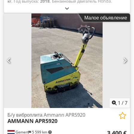
кг
, Год выпуска:
2018
, Бензиновый двигатель Honda.
Ручной запуск. Вес: 199 кг. Ударная сила: 30 кН. Credpfx
Asxw H Hvjfhjf Ширина плиты: 50 см. Движение вперед/
Малое объявление
назад. Цена: 1700 евро, без НДС. В наличии несколько
штук!
1
/
7
Б/у виброплита Ammann APR5920
AMMANN
APR5920
3 400 €
Gemert
5 599 km