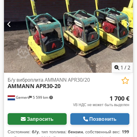
1
/
2
Б/у виброплита AMMANN APR30/20
AMMANN
APR30-20
1 700 €
Gemert
5 599 km
VB НДС не может быть выделен
Запросить
Позвонить
Состояние:
б/у
, тип топлива:
бензин
, собственный вес:
199