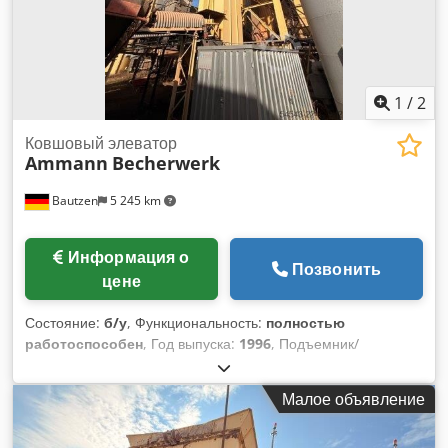
1
/
2
Ковшовый элеватор
Ammann
Becherwerk
Bautzen
5 245 km
Информация о
Позвонить
цене
Состояние:
б/у
, Функциональность:
полностью
работоспособен
, Год выпуска:
1996
, Подъемник/
норийный механизм. Используется в качестве конвейера
для транспортировки сыпучих материалов. Cjdpfx Afezq S
Малое объявление
Dajhsrf Высота: 26 м.