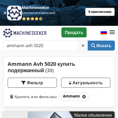
Machineseeker
К приложению
Бесплатно в магазине
Продать
Искать
Ammann Avh 5020 купить
подержанный
(33)
Фильтр
Актуальность
Ammann
Удалить все фильтры
Малое объявление