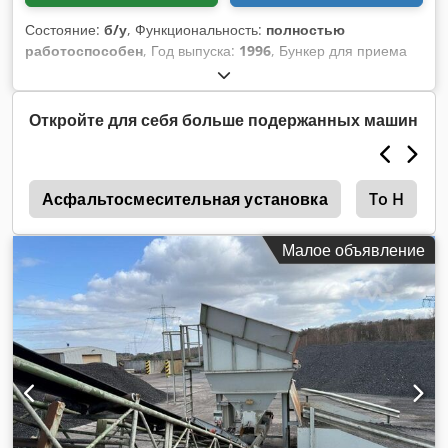
Состояние:
б/у
, Функциональность:
полностью
работоспособен
, Год выпуска:
1996
, Бункер для приема
отходов, б/у. – Транспортер для выгрузки. – Конвейер.
Cedpozq S Avjfx Afherf
Откройте для себя больше подержанных машин
0
Асфальтосмесительная установка
To H
Малое объявление