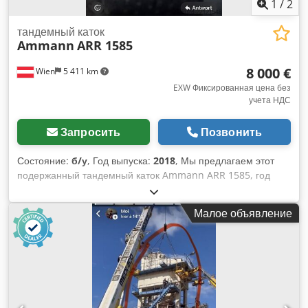
1
/
2
тандемный каток
Ammann
ARR 1585
8 000 €
Wien
5 411 km
EXW Фиксированная цена без
учета НДС
Запросить
Позвонить
Состояние:
б/у
, Год выпуска:
2018
, Мы предлагаем этот
подержанный тандемный каток Ammann ARR 1585, год
выпуска 2018. Тип: ARR 1585 Серийный номер: 558D063
Эксплуатационная масса: 1 395 кг Максимальная масса: 1
Малое объявление
405 кг Номинальная мощность: 13,2 кВт Год выпуска: 2018
Crodpozddcpofx Afhjf Если у вас есть вопросы или
необходима дополнительная информация, пожалуйста,
напишите нам сообщение или позвоните.