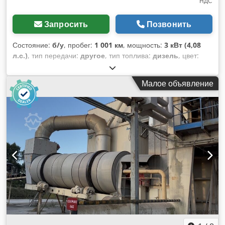
НДС
Запросить
Позвонить
Состояние:
б/у
, пробег:
1 001 км
, мощность:
3 кВт (4,08
л.с.)
, тип передачи:
другое
, тип топлива:
дизель
, цвет:
жёлтый
, собственный вес:
111 кг
, первая регистрация:
01/2006
, Год выпуска:
2006
, кабина водителя:
другое
,
Малое объявление