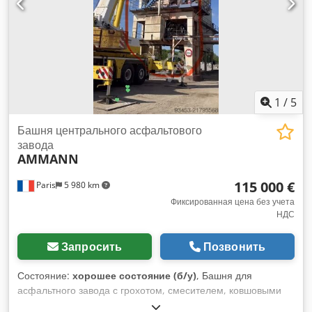
1
/
5
Башня центрального асфальтового
завода
AMMANN
115 000 €
Paris
5 980 km
Фиксированная цена без учета
НДС
Запросить
Позвонить
Состояние:
хорошее состояние (б/у)
, Башня для
асфальтного завода с грохотом, смесителем, ковшовыми
элеваторами... Производительность 160 тонн в час.