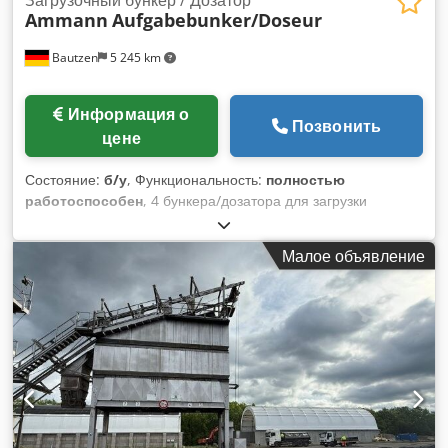
Ammann
Aufgabebunker/Doseur
Bautzen
5 245 km
Информация о
Позвонить
цене
Состояние:
б/у
, Функциональность:
полностью
работоспособен
, 4 бункера/дозатора для загрузки
материала -Выгрузочный конвейер -Транспортер/
передающий конвейер Cjdpfx Aezq S Huefhsrf
Малое объявление
-Электрооборудование (при наличии)