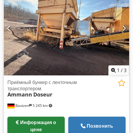
1
/
3
Приёмный бункер с ленточным
транспортером
Ammann
Doseur
Bautzen
5 245 km
Информация о
Позвонить
цене