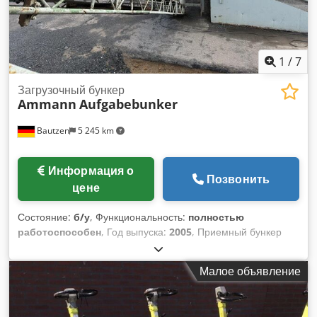
1
/
7
Загрузочный бункер
Ammann
Aufgabebunker
Bautzen
5 245 km
Информация о
Позвонить
цене
Состояние:
б/у
, Функциональность:
полностью
работоспособен
, Год выпуска:
2005
, Приемный бункер
Решетчатое дно Выгрузочный конвейер Codpfx Afszq
Szrjhorf Транспортерная лента длиной 12 м с шириной
Малое объявление
ленты 650 мм.