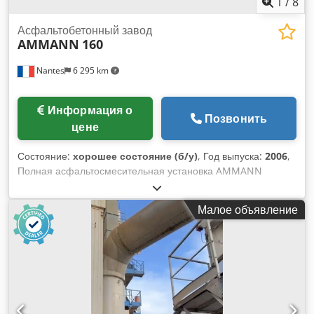
1
/
8
Асфальтобетонный завод
AMMANN
160
Nantes
6 295 km
Информация о
Позвонить
цене
Состояние:
хорошее состояние (б/у)
, Год выпуска:
2006
,
Полная асфальтосмесительная установка AMMANN
Codpfx Afexqpvtsherf Барабанная сушилка с горелкой:
2006 Фильтр: 2014 Автоматизация ERMIIS: 2013
Малое объявление
Производительность: 160 тонн/час Машина находится в
процессе демонтажа