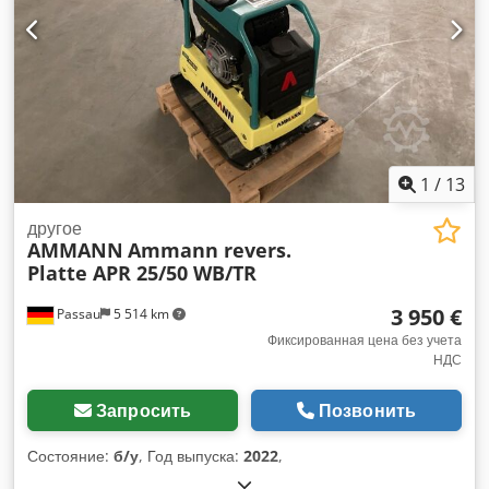
1
/
13
другое
AMMANN
Ammann revers.
Platte APR 25/50 WB/TR
3 950 €
Passau
5 514 km
Фиксированная цена без учета
НДС
Запросить
Позвонить
Состояние:
б/у
, Год выпуска:
2022
,