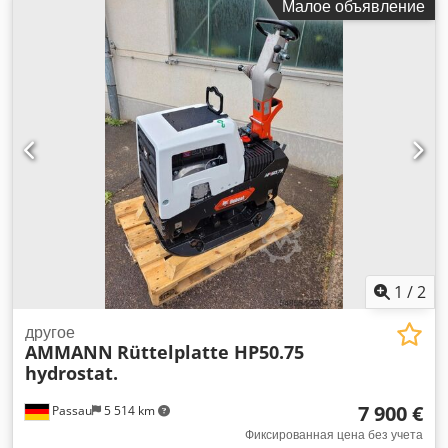
Малое объявление
штук.
1
/
2
другое
AMMANN
Rüttelplatte HP50.75
hydrostat.
7 900 €
Passau
5 514 km
Фиксированная цена без учета