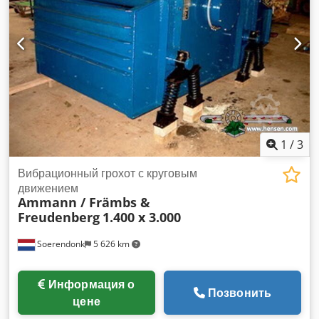
Внешнее состояние соответствует фотографиям —
обычные следы эксплуатации. Технические данные: •
Производитель: AMMANN • Модель: AVP 2920 • Год
выпуска: 1999 • Двигатель: HATZ Diesel • Тип двигателя:
1B30-6 • Мощность: 5 кВт Crodpfx Afey Sifyshjf • Рабочий
вес: 190 кг • Ручной запуск • Сделано в Германии
Применение: • уплотнение тротуарной плитки •
брусчаточные работы • дорожные работы • уплотнение
грунта и щебня • котлованы и фундаменты Состояние:
Используемая, комплектная машина. Двигатель HATZ —
1
/
3
долговечный и уважаемый дизельный агрегат.
Вибрационный грохот с круговым
движением
Ammann / Främbs &
Freudenberg
1.400 x 3.000
Soerendonk
5 626 km
Информация о
Позвонить
цене