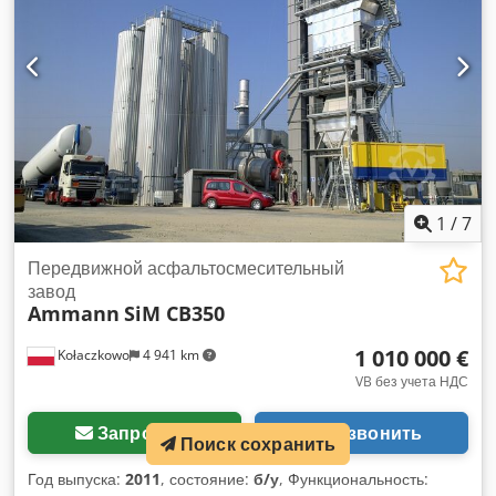
1
/
7
Передвижной асфальтосмесительный
завод
Ammann
SiM CB350
1 010 000 €
Kołaczkowo
4 941 km
VB без учета НДС
Запросить
Позвонить
Поиск сохранить
Год выпуска:
2011
, состояние:
б/у
, Функциональность: