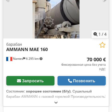
1
/
4
барабан
AMMANN
MAE 160
70 000 €
Nantes
6 295 km
Фиксированная цена без учета
НДС
Запросить
Позвонить
Состояние:
хорошее состояние (б/у)
, Сушильный
барабан AMMANN с газовой горелкой Производительность:
160 тонн/час Год выпуска: 2006 Codpfsywctzox Afhsrf