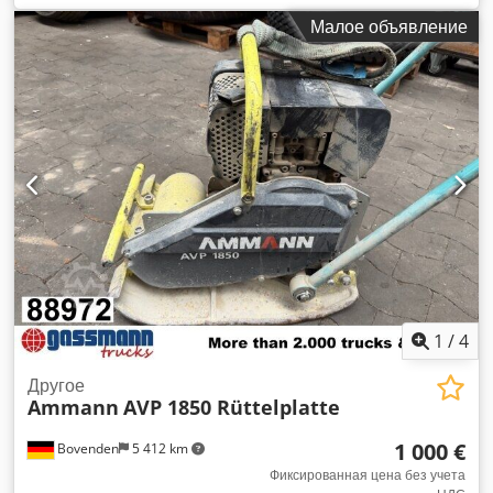
Codpfxoy Hf Due Afhjrf
Малое объявление
1
/
4
Другое
Ammann
AVP 1850 Rüttelplatte
1 000 €
Bovenden
5 412 km
Фиксированная цена без учета