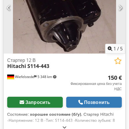
1
/
5
Стартер 12 В
Hitachi
S114-443
150 €
Wiefelstede
5 348 km
Фиксированная цена без учета
НДС
Запросить
Позвонить
Состояние:
хорошее состояние (б/у)
, Стартер Hitachi
-Напряжение: 12 В -Тип: S114-443 -Количество зубьев: 8
Crsdpfx Ajb A R Utearef -Вес: 5 кг