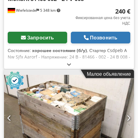
240 €
Wiefelstede
5 348 km
Фиксированная цена без учета
НДС
Запросить
Позвонить
Состояние:
хорошее состояние (б/у)
, Стартер Csdpeb A
Nw Sjfx Aarorf - Напряжение: 24 В - 81466 - 002 - 24 В 008 -
Вес: 20 кг
Малое объявление