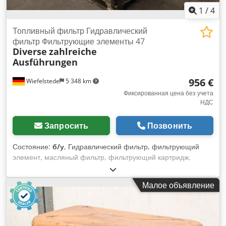
1
/
4
Топливный фильтр Гидравлический
фильтр Фильтрующие элементы 47
Diverse
zahlreiche
Ausführungen
956 €
Wiefelstede
5 348 km
Фиксированная цена без учета
НДС
Запросить
Позвонить
Состояние:
б/у
, Гидравлический фильтр, фильтрующий
элемент, масляный фильтр, фильтрующий картридж,
гидравлический масляный фильтр, топливный фильтр,
накладной фильтр -Фильтрующие элементы:
Малое объявление
Гидравлический масляный фильтр, топливный фильтр 478
шт. -Тип: различные типы от различных производителей
-Цена/поставка: полная -Транспортные размеры:
1200/800/H780 мм Crsdpfx Aaon R Tnasrof -Вес общий: