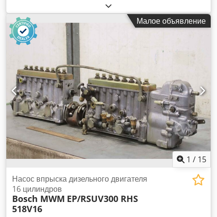
топливный насос высокого давления, насос для подачи
топлива, насос для впрыска топлива. -Производитель:
Малое объявление
Bosch, топливный насос высокого давления для дизельного
двигателя, 6 цилиндров. -Тип: PES6R120/720LV B 403 860
177 RQV300-900 RV -Отдельные компоненты: см.
фотографии. -Количество: в наличии 2 топливных насоса
высокого давления. -Цена: за штуку. Credpfx Aaeh It Trsrsf
-Габариты: 460/215/В325 мм. -Вес: 32 кг.
1
/
15
Насос впрыска дизельного двигателя
16 цилиндров
Bosch MWM
EP/RSUV300 RHS
518V16