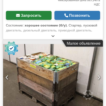
Фиксированная цена без учета
НДС
Запросить
Позвонить
Состояние:
хорошее состояние (б/у)
, Стартер, пусковой
двигатель, дизельный двигатель, приводной двигатель,
судовой дизель, дизель-генераторная установка, дизель-
генератор -Производитель: Bosch, стартер с
Малое объявление
электростанции MWM RHS 518V16 -Тип: Bosch
Напряжение: 24В 9л.с. -Зубьев: 11 Crsdpsivfgbefx Aarjf
-Размеры: 445/150/В210 мм -Вес: 26 кг