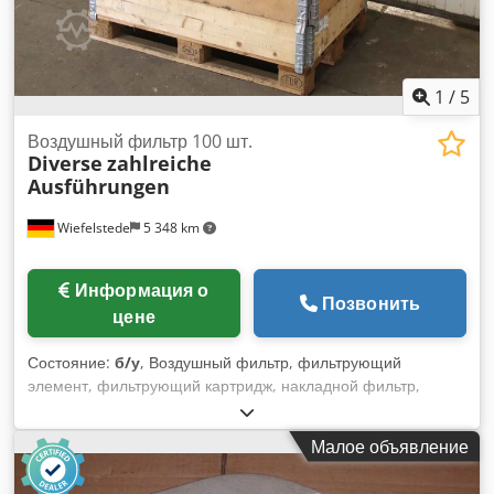
1
/
5
Воздушный фильтр 100 шт.
Diverse
zahlreiche
Ausführungen
Wiefelstede
5 348 km
Информация о
Позвонить
цене
Состояние:
б/у
, Воздушный фильтр, фильтрующий
элемент, фильтрующий картридж, накладной фильтр,
воздушный фильтр двигателя, фильтр компрессора,
элемент воздушного фильтра, вставка воздушного фильтра
Малое объявление
-Фильтрующие элементы: воздушный фильтр 100 шт. -Тип:
различные типы от различных производителей Crsdpfx