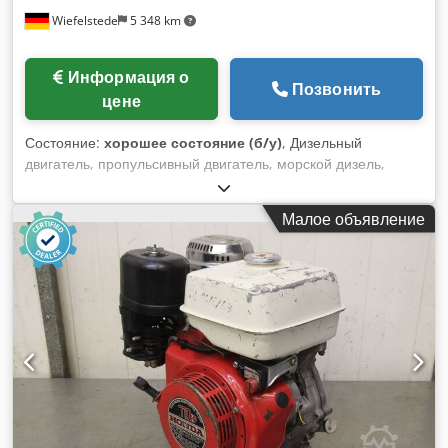
Wiefelstede
5 348 km
Информация о
Позвонить
цене
Состояние:
хорошее состояние (б/у)
, Дизельный
двигатель, пропульсивный двигатель, морской дизель,
насос впрыска, топливный насос, насос впрыска, дизель-
генератор, дизель-генераторная установка Csdpfx
Малое объявление
Ajivfgfsarerf -Производитель: Bosch, насос впрыска от
генераторной установки MWM RHS 518V16 -Насос впрыска:
Bosch EP/RSUV300-750P9/332/1R PE8P120/520RS190
-Подающий насос: Bosch FP/K 22 P11 -Вал: Ø20 - 25 мм /
M18x1.5 -Отдельные компоненты: см. фотографии
-Размеры: 1000/170/H290 мм -Вес: 41 кг