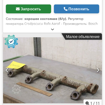
Запросить
Позвонить
Состояние:
хорошее состояние (б/у)
, Регулятор
генератора Crsdpscucu Rofx Aarof - Производитель: Bosch
- Тип: Количество: 1 регулятор в наличии - Цена: за штуку -
Вес: 1,6 кг
Малое объявление
1
/
11