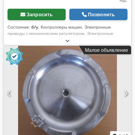
НДС
Запросить
Позвонить
Состояние:
б/у
, Контроллеры машин, Электронные
приводы с механическим регулятором, Электронные
приводы с механическим регулятором EGB Csdpscxup Tsfx
Aarsrf -Производитель: Woodward Governor -Тип: A 8240-
Малое объявление
007 -Количество: 1 шт. -Размеры: 220/140/H150 мм -Вес: 9
кг