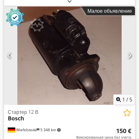
станция, топливная система -Бак: от подъёмных платформ
компании GSL (German Standard Lift) -Универсальное
Малое объявление
применение Credocgqdlopfx Aarsf -Для: дизель, печное
топливо, бензин -Объём: 25 литров -Количество: в наличии
1 бак -Цена: за штуку -Габариты: 290/445/В220 мм
-Собственный вес: 5,4 кг
1
/
5
Стартер 12 В
Bosch
150 €
Wiefelstede
5 348 km
Фиксированная цена без учета