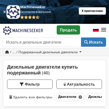
Machineseeker
К приложению
Бесплатно в магазине
Продать
Искать
/ ... / Подержанный дизельные двигатели
Дизельные двигатели купить
подержанный
(40)
Фильтр
Актуальность
Двигатели
Дизельные 
Удалить все фильтры