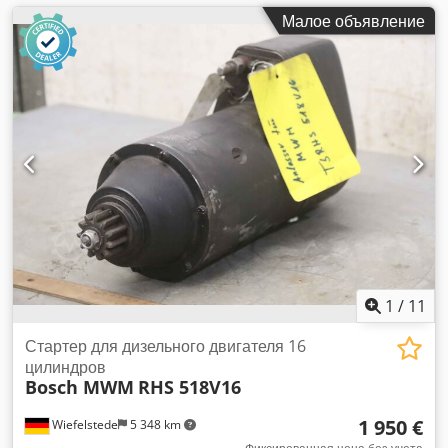
Малое объявление
1
/
11
Стартер для дизельного двигателя 16
цилиндров
Bosch MWM
RHS 518V16
1 950 €
Wiefelstede
5 348 km