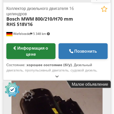
Коллектор дизельного двигателя 16
цилиндров
Bosch MWM
800/210/H70 mm
RHS 518V16
Wiefelstede
5 348 km
Информация о
Позвонить
цене
Состояние:
хорошее состояние (б/у)
, Дизельный
двигатель, пропульсивный двигатель, судовой дизель,
насос впрыска, топливный насос, насос впрыска, дизельная
силовая установка, дизельный генератор -Манифольд: от
Малое объявление
генератора MWM RHS 518V16 -Размеры: см. фотографии
-общий размер: 800/210/H70 мм Cjdpfx Aajivqmljrerf -Вес:
8,7 кг