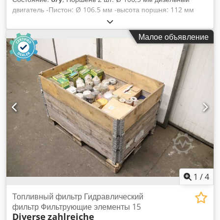
двигатель -Пистон: Ø 106.5 мм -высота поршня: 112 мм
-Поршневой штифт: Ø 41,278 мм -Комплектная цена: 2 шт.
Crjdpob A S Dxofx Aarsf -Масса: 1,4 кг/шт.
Малое объявление
1
/
4
Топливный фильтр Гидравлический
фильтр Фильтрующие элементы 15
Diverse
zahlreiche