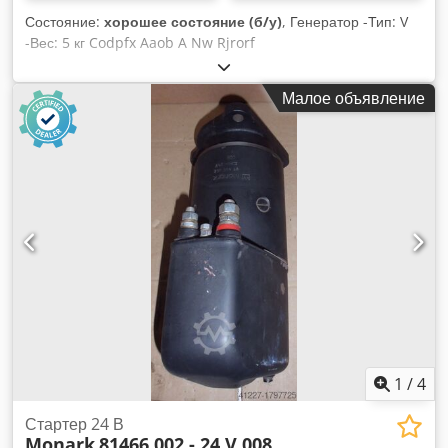
Состояние:
хорошее состояние (б/у)
, Генератор -Тип: V
-Вес: 5 кг Codpfx Aaob A Nw Rjrorf
Малое объявление
1
/
4
Стартер 24 В
Monark
81466 002 - 24 V 008