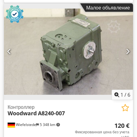
Малое объявление
1
/
6
Контроллер
Woodward
A8240-007
120 €
Wiefelstede
5 348 km
Фиксированная цена без учета