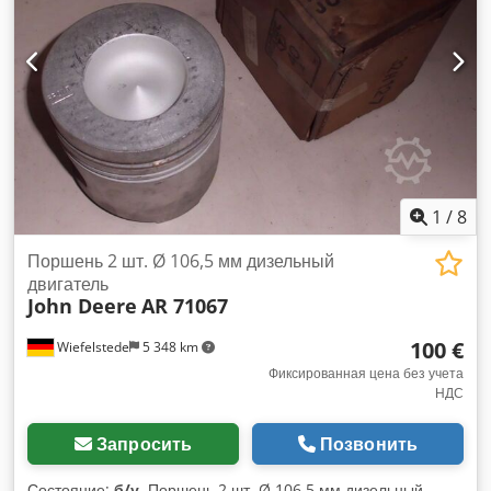
1
/
8
Поршень 2 шт. Ø 106,5 мм дизельный
двигатель
John Deere
AR 71067
100 €
Wiefelstede
5 348 km
Фиксированная цена без учета
НДС
Запросить
Позвонить
Состояние:
б/у
, Поршень 2 шт. Ø 106,5 мм дизельный