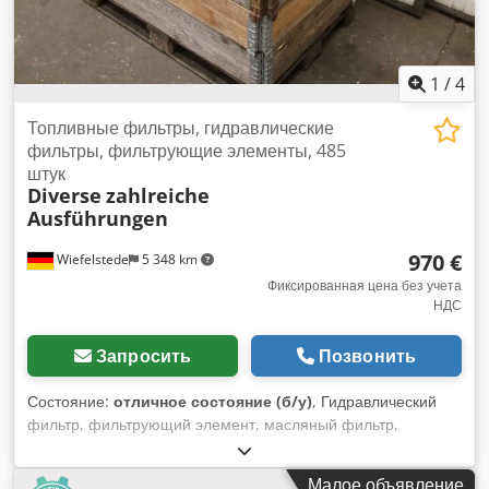
1
/
4
Топливные фильтры, гидравлические
фильтры, фильтрующие элементы, 485
штук
Diverse
zahlreiche
Ausführungen
970 €
Wiefelstede
5 348 km
Фиксированная цена без учета
НДС
Запросить
Позвонить
Состояние:
отличное состояние (б/у)
, Гидравлический
фильтр, фильтрующий элемент, масляный фильтр,
фильтрующий картридж, фильтр гидравлического масла,
топливный фильтр, навинчиваемый фильтр - Фильтрующие
Малое объявление