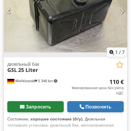
1
/
7
дизельный бак
GSL
25 Liter
110 €
Wiefelstede
5 348 km
Фиксированная цена без учета
НДС
Запросить
Позвонить
Состояние:
хорошее состояние (б/у)
, Дизельная
топливная установка, дизельный бак, автозаправочная