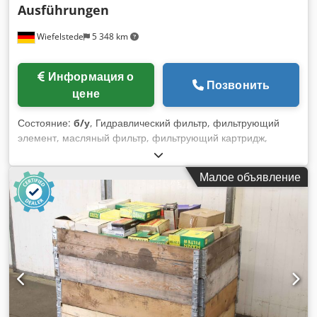
Ausführungen
Wiefelstede
5 348 km
Информация о
Позвонить
цене
Состояние:
б/у
, Гидравлический фильтр, фильтрующий
элемент, масляный фильтр, фильтрующий картридж,
гидравлический масляный фильтр, топливный фильтр,
накладной фильтр -Фильтрующие элементы:
Малое объявление
Гидравлический масляный фильтр, топливный фильтр 157
шт. Cjdsn Srv Dspfx Aarerf -Тип: различные типы от
различных производителей -Цена/поставка: полная
-Транспортные размеры: 1200/800/H500 мм -Вес общий:
162 кг