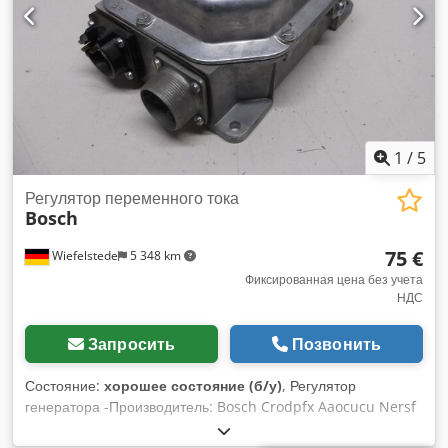
1
/
5
Регулятор переменного тока
Bosch
75 €
Wiefelstede
5 348 km
Фиксированная цена без учета
НДС
Запросить
Позвонить
Состояние:
хорошее состояние (б/у)
, Регулятор
генератора -Производитель: Bosch Crodpfx Aaocucu Nersf
-Тип: Количество: 5 регуляторов в наличии -Цена: за штуку