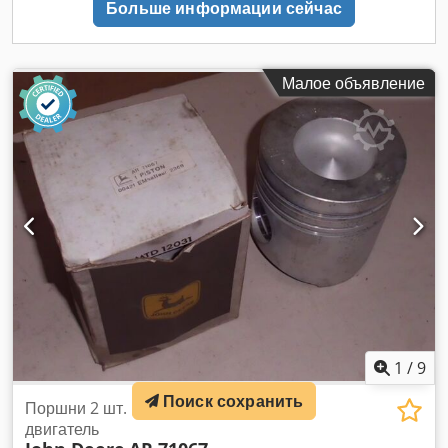
Больше информации сейчас
Малое объявление
1
/
9
Поиск сохранить
Поршни 2 шт. Ø 106,5 мм дизельный
двигатель