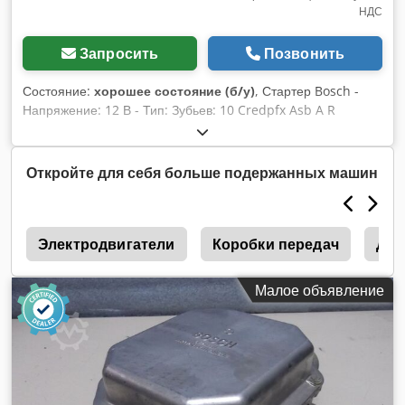
НДС
Запросить
Позвонить
Состояние:
хорошее состояние (б/у)
, Стартер Bosch -
Напряжение: 12 В - Тип: Зубьев: 10 Credpfx Asb A R
Unearef - Вес: 15 кг
Откройте для себя больше подержанных машин
0
Электродвигатели
Коробки передач
Диз
Малое объявление