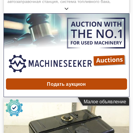
автозаправочная станция, система топливного бака,
топливный бак, бензобак -Дизельный бак: топливный бак,
универсальное использование Cedpfx Aaeitt Sdsrorf
-Вместимость: около 45 литров -Бак: размер 620/220/H330
мм -общий размер: 660/220/H610 мм -пустой вес: 11,7 кг
Подать аукцион
Малое объявление