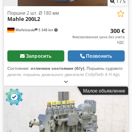
1
/
5
Поршни 2 шт. Ø 180 мм
Mahle
200L2
300 €
Wiefelstede
5 348 km
Фиксированная цена без учета
НДС
Запросить
Позвонить
Состояние:
отличное состояние (б/у)
, Поршень судового
дизеля, поршень дизельного двигателя Csdpfxeb A H Ags
Aarjrf - Диаметр поршня: Ø 199 мм - Высота поршня: 265
мм - Поршневой палец: Ø 75 мм - Расстояние от центра
Малое объявление
поршневого пальца до верхней кромки поршня: 155 мм -
Количество: в наличии 2 штуки - Цена: за штуку - Вес: 9,025
кг