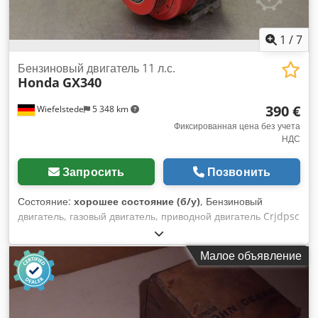
1
/
7
Бензиновый двигатель 11 л.с.
Honda
GX340
390 €
Wiefelstede
5 348 km
Фиксированная цена без учета
НДС
Запросить
Позвонить
Состояние:
хорошее состояние (б/у)
, Бензиновый
двигатель, газовый двигатель, приводной двигатель Crjdpsc
Innasfx Aarsf - 1 цилиндр - Воздушное охлаждение -
Мощность двигателя: 11 л.с. - Приводной вал: Ø 35 мм -
Малое объявление
Размеры: 450/370/H 430 мм - Вес: 35 кг