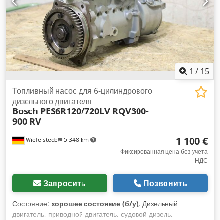
1
/
15
Топливный насос для 6-цилиндрового
дизельного двигателя
Bosch
PES6R120/720LV RQV300-
900 RV
1 100 €
Wiefelstede
5 348 km
Фиксированная цена без учета
НДС
Запросить
Позвонить
Состояние:
хорошее состояние (б/у)
, Дизельный
двигатель, приводной двигатель, судовой дизель,