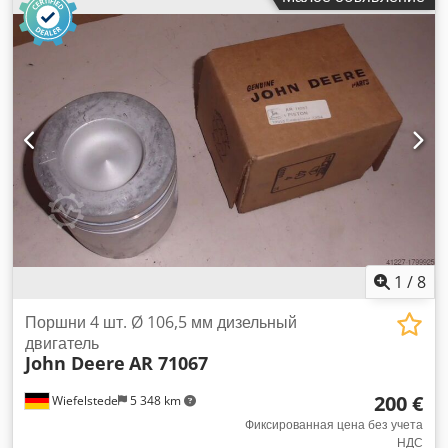
элементы: гидравлические масляные фильтры, топливные
фильтры — 485 штук - Тип: различные типы от разных
производителей - Цена/продажа: комплектом -
Транспортные размеры: 1200/800/В780 мм Crjdpfxon Sru
Us Aaref - Общий вес: 291 кг
1
/
8
Поршни 4 шт. Ø 106,5 мм дизельный
двигатель
John Deere
AR 71067
200 €
Wiefelstede
5 348 km
Фиксированная цена без учета
НДС