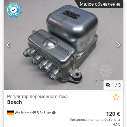
-Вес: 2,4 кг
Малое объявление
1
/
5
Регулятор переменного тока
Bosch
120 €
Wiefelstede
5 348 km
Фиксированная цена без учета
НДС