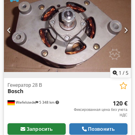
Aaopbihvorof -Цена/поставка: полная -Транспортные
размеры: 1200/800/H940 мм -Общий вес: 136 кг
1
/
5
Генератор 28 В
Bosch
120 €
Wiefelstede
5 348 km
Фиксированная цена без учета
НДС
Запросить
Позвонить