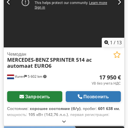
Оборудование:
ABS, Блютуз, гидроборт, кондиционер,
круиз-контроль, система контроля тяги, центральный
замок, электрорегулировка стекол,
электрорегулируемое зеркало
,
1
/
13
Чемодан
MERCEDES-BENZ
SPRINTER 514 ac
automaat EURO6
17 950 €
Vuren
5 602 km
VB без учета НДС
Запросить
Позвонить
Состояние:
хорошее состояние (б/у)
, пробег:
601 638 км
,
мощность:
105 кВт (142,76 л.с.)
, первая регистрация:
09/2018
, тип топлива:
дизель
, размер шины:
205/75R16
,
конфигурация осей:
4x2
, колесная база:
4 320 мм
, топливо: