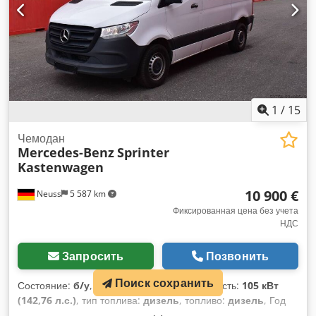
1
/
15
Чемодан
Mercedes-Benz
Sprinter
Kastenwagen
10 900 €
Neuss
5 587 km
Фиксированная цена без учета
НДС
Запросить
Позвонить
Поиск сохранить
Состояние:
б/у
, пробег:
246 767 км
, мощность:
105 кВт
(142,76 л.с.)
, тип топлива:
дизель
, топливо:
дизель
, Год
выпуска:
2021
, Объем двигателя: 2143 куб. см Общее