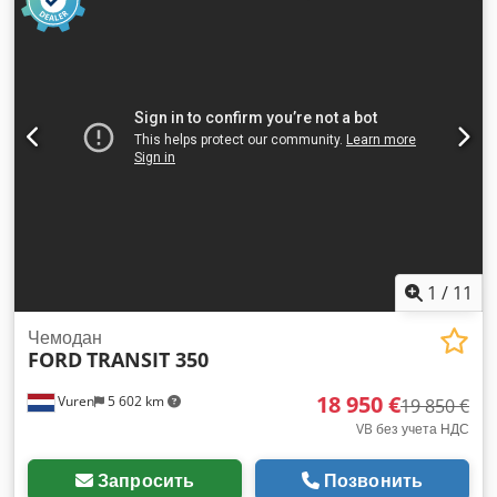
автоматический
, класс выбросов:
Евро 6
, количество
мест:
2
, общая длина:
4 850 мм
, общая ширина:
1 860 мм
,
общая высота:
1 840 мм
, длина грузового отсека:
1 780 мм
,
ширина пространства для загрузки:
1 230 мм
, высота
грузового отсека:
1 230 мм
, Год выпуска:
2022
,
Оборудование:
ABS, Apple CarPlay, Блютуз,
кондиционер, круиз-контроль, система контроля тяги,
центральный замок, электрорегулировка стекол,
электрорегулируемое зеркало
,
1
/
11
Чемодан
FORD
TRANSIT 350
18 950 €
Vuren
5 602 km
19 850 €
VB без учета НДС
Запросить
Позвонить