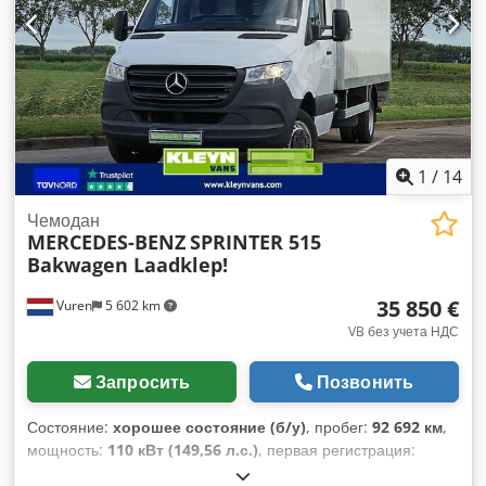
стабилизации (ESP)
,
1
/
14
Чемодан
MERCEDES-BENZ
SPRINTER 515
Bakwagen Laadklep!
35 850 €
Vuren
5 602 km
VB без учета НДС
Запросить
Позвонить
Состояние:
хорошее состояние (б/у)
, пробег:
92 692 км
,
мощность:
110 кВт (149,56 л.с.)
, первая регистрация:
06/2023
, тип топлива:
дизель
, размер шины:
195/75R16
,