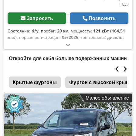
НДС
Запросить
Позвонить
Состояние:
б/у
, пробег:
20 км
, мощность:
121 кВт (164,51
л.с.)
, первая регистрация:
05/2026
, тип топлива:
дизель
,
общий вес:
3 500 кг
, цвет:
белый
, тип передачи:
механический
, количество мест:
3
, общая длина:
6 950
мм
, общая ширина:
2 150 мм
, общая высота:
3 300 мм
,
Откройте для себя больше подержанных машин
длина грузового отсека:
4 370 мм
, ширина пространства
для загрузки:
2 149 мм
, высота грузового отсека:
2 201 мм
,
Оборудование:
ABS, гидроборт, кондиционер,
s
навигационная система, сажевый фильтр,
Крытые фургоны
Фургон с высокой крышей
центральный замок, электронная программа
стабилизации (ESP)
,
Малое объявление