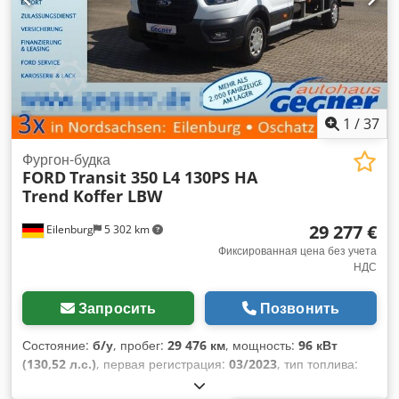
1
/
37
Фургон-будка
FORD
Transit 350 L4 130PS HA
Trend Koffer LBW
29 277 €
Eilenburg
5 302 km
Фиксированная цена без учета
НДС
Запросить
Позвонить
Состояние:
б/у
, пробег:
29 476 км
, мощность:
96 кВт
(130,52 л.с.)
, первая регистрация:
03/2023
, тип топлива:
дизель
, общий вес:
3 500 кг
, цвет:
белый
, тип передачи: