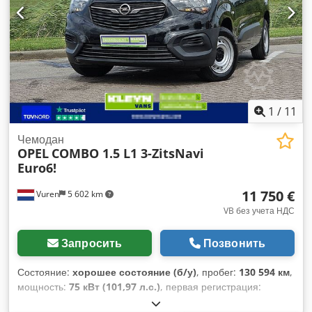
1
/
11
Чемодан
OPEL
COMBO 1.5 L1 3-ZitsNavi
Euro6!
11 750 €
Vuren
5 602 km
VB без учета НДС
Запросить
Позвонить
Состояние:
хорошее состояние (б/у)
, пробег:
130 594 км
,
мощность:
75 кВт (101,97 л.с.)
, первая регистрация:
06/2020
, тип топлива:
дизель
, размер шины:
195/65R15
,