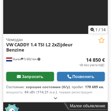
навигационная система, система контроля тяги,
центральный замок, электрорегулировка стекол,
электрорегулируемое зеркало
,
1
/
14
Чемодан
VW
CADDY 1.4 TSI L2 2xZijdeur
Benzine
14 850 €
Vuren
5 602 km
VB без учета НДС
Запросить
Позвонить
Состояние:
хорошее состояние (б/у)
, пробег:
178 689 км
,
мощность:
84 кВт (114,21 л.с.)
, первая регистрация:
10/2022
, тип топлива:
бензин
, размер шины:
205/60R16
,
конфигурация осей:
4x2
, колесная база:
2 970 мм
, цвет:
Малое объявление
серый
, кабина водителя:
дневная кабина
, тип передачи: