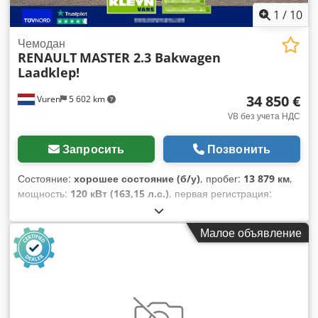
1
/
10
Чемодан
RENAULT
MASTER 2.3 Bakwagen
Laadklep!
34 850 €
Vuren
5 602 km
VB без учета НДС
Запросить
Позвонить
Состояние:
хорошее состояние (б/у)
, пробег:
13 879 км
,
мощность:
120 кВт (163,15 л.с.)
, первая регистрация:
08/2022
, тип топлива:
дизель
, размер шины:
225/65R16
,
конфигурация осей:
4x2
, колесная база:
4 330 мм
, топливо:
Малое объявление
дизель
, цвет:
белый
, кабина водителя:
дневная кабина
,
тип передачи:
механический
, количество передач:
6
, класс
выбросов:
Евро 6
, подвеска:
другое
, количество мест:
3
,
общая длина:
7 250 мм
, общая ширина:
2 220 мм
, общая
высота:
3 290 мм
, длина грузового отсека:
4 430 мм
,
ширина пространства для загрузки:
2 110 мм
, высота