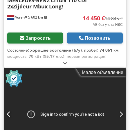
MERCEDES-BENZ
CITAN 110 CDI
2xZijdeur Mbux Long!
14 450 €
Vuren
5 602 km
14 845 €
VB без учета НДС
Запросить
Позвонить
Состояние:
хорошее состояние (б/у)
, пробег:
74 061 км
,
мощность:
70 кВт (95,17 л.с.)
, первая регистрация:
02/2022
, тип топлива:
дизель
, конфигурация осей:
4x2
,
колесная база:
2 720 мм
, топливо:
дизель
, цвет:
белый
,
Малое объявление
кабина водителя:
дневная кабина
, тип передачи:
механический
, количество передач:
6
, класс выбросов:
Евро 6
, количество мест:
2
, общая длина:
4 490 мм
, общая
ширина:
1 860 мм
, общая высота:
1 910 мм
, длина
грузового отсека:
1 650 мм
, ширина пространства для
загрузки:
1 410 мм
, высота грузового отсека:
1 220 мм
, Год
выпуска:
2022
, Оборудование:
ABS, Apple CarPlay,
Блютуз, кондиционер, круиз-контроль, система
контроля тяги, центральный замок,
электрорегулировка стекол, электрорегулируемое