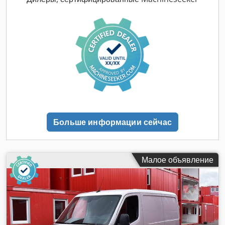
мм
, общая ширина:
1 860 мм
, общая высота:
1 940 мм
,
длина грузового отсека:
1 760 мм
, ширина пространства
для загрузки:
1 520 мм
, высота грузового отсека:
1 210 мм
,
Год выпуска:
2022
, Оборудование:
ABS, Apple CarPlay,
Блютуз, кондиционер, круиз-контроль, система
контроля тяги, центральный замок,
электрорегулировка стекол, электрорегулируемое
зеркало
,
Больше информации сейчас
Малое объявление