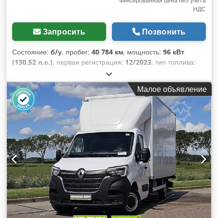
Фиксированная цена без учета
НДС
Запросить
Позвонить
Состояние:
б/у
, пробег:
40 784 км
, мощность:
96 кВт
(130,52 л.с.)
, первая регистрация:
12/2023
, тип топлива:
дизель
, общий вес:
3 500 кг
, цвет:
белый
, тип передачи:
механический
, класс выбросов:
Евро 6
, количество мест:
Малое объявление
3
, длина грузового отсека:
4 214 мм
, ширина пространства
для загрузки:
2 089 мм
, высота грузового отсека:
2 167 мм
,
Год выпуска:
2022
, Оборудование:
ABS, кондиционер,
сажевый фильтр, центральный замок, электронная
программа стабилизации (ESP)
,