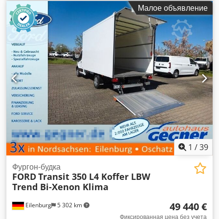
механический
, класс выбросов:
Евро 6
, количество мест:
Малое объявление
3
, длина грузового отсека:
4 134 мм
, ширина пространства
для загрузки:
2 090 мм
, высота грузового отсека:
2 160 мм
,
Год выпуска:
2023
, Оборудование:
ABS, гидроборт,
кондиционер, сажевый фильтр, центральный замок,
электронная программа стабилизации (ESP)
,
1
/
39
Фургон-будка
FORD
Transit 350 L4 Koffer LBW
Trend Bi-Xenon Klima
49 440 €
Eilenburg
5 302 km
Фиксированная цена без учета