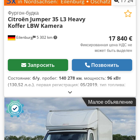
1
/
24
Фургон-будка
Citroën
Jumper 35 L3 Heavy
Koffer LBW Kamera
17 840 €
Eilenburg
5 302 km
Фиксированная цена НДС не
может быть выделен
Запросить
Позвонить
Состояние:
б/у
, пробег:
140 278 км
, мощность:
96 кВт
(130,52 л.с.)
, первая регистрация:
05/2019
, тип топлива:
дизель
, общий вес:
3 500 кг
, цвет:
белый
, тип передачи:
механический
, класс выбросов:
Евро 6
, количество мест:
Малое объявление
3
, общая длина:
7 030 мм
, общая ширина:
2 115 мм
,
общая высота:
3 065 мм
, длина грузового отсека:
4 377 мм
,
ширина пространства для загрузки:
2 044 мм
, высота
грузового отсека:
2 146 мм
, Оборудование:
ABS,
гидроборт, кондиционер, сажевый фильтр,
центральный замок, электронная программа