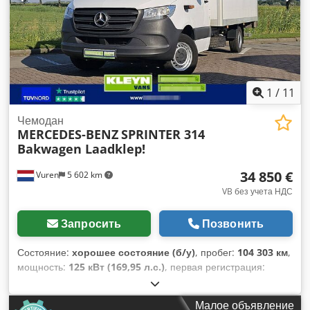
Оборудование:
ABS, Apple CarPlay, Блютуз, гидроборт,
кондиционер, круиз-контроль, навигационная система,
система контроля тяги, центральный замок,
электрорегулировка стекол, электрорегулируемое
зеркало
,
1
/
11
Чемодан
MERCEDES-BENZ
SPRINTER 314
Bakwagen Laadklep!
34 850 €
Vuren
5 602 km
VB без учета НДС
Запросить
Позвонить
Состояние:
хорошее состояние (б/у)
, пробег:
104 303 км
,
мощность:
125 кВт (169,95 л.с.)
, первая регистрация:
07/2022
, тип топлива:
дизель
, размер шины:
235/65R16
,
конфигурация осей:
4x2
, колесная база:
4 330 мм
, топливо:
Малое объявление