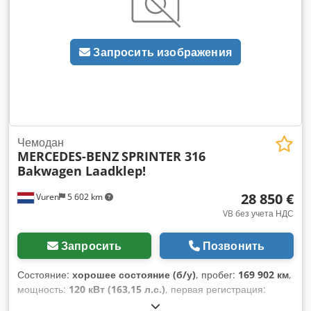
грузового отсека:
2 350 мм
, Год выпуска:
2022
,
Оборудование:
ABS, Блютуз, гидроборт, кондиционер,
круиз-контроль, навигационная система, система
Запросить изображения
контроля тяги, центральный замок,
электрорегулировка стекол, электрорегулируемое
зеркало
,
Чемодан
MERCEDES-BENZ
SPRINTER 316
Bakwagen Laadklep!
28 850 €
Vuren
5 602 km
VB без учета НДС
Запросить
Позвонить
Состояние:
хорошее состояние (б/у)
, пробег:
169 902 км
,
мощность:
120 кВт (163,15 л.с.)
, первая регистрация:
06/2021
, тип топлива:
дизель
, размер шины:
235/65R16
,