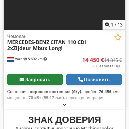
зеркало
,
1
/
13
Чемодан
MERCEDES-BENZ
CITAN 110 CDI
2xZijdeur Mbux Long!
14 450 €
Vuren
5 602 km
14 845 €
VB без учета НДС
Запросить
Позвонить
Состояние:
хорошее состояние (б/у)
, пробег:
76 496 км
,
мощность:
70 кВт (95,17 л.с.)
, первая регистрация:
02/2022
, тип топлива:
дизель
, размер шины:
205/60R16
,
конфигурация осей:
4x2
, колесная база:
2 720 мм
, топливо:
дизель
, цвет:
белый
, кабина водителя:
дневная кабина
,
ЗНАК ДОВЕРИЯ
тип передачи:
механический
, количество передач:
6
, класс
выбросов:
Евро 6
, количество мест:
2
, общая длина:
4 490
Дилеры, сертифицированные Machineseeker