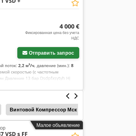
1 VSD +
 включены в цену, Инкотермс FOT.
4 000 €
Фиксированная цена без учета
НДС
Отправить запрос
ый поток:
2,2 м³/ч
, давление (мин.):
8
емой скоростью (с частотным
ин Давление 13 бар Dsdpfxsytyh Hj
Винтовой Компрессор Мск Я
Винтовые Комп
Малое объявление
сор
7 VSD s FF