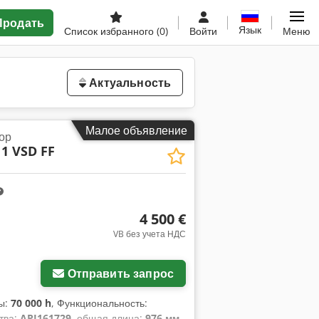
Продать
Язык
Список избранного
(0)
Войти
Меню
Актуальность
Малое объявление
ор
1 VSD FF
4 500 €
VB без учета НДС
Запросить больше
фотографий
Отправить запрос
сы:
70 000 h
, Функциональность:
тва:
API161729
, общая длина:
976 мм
,