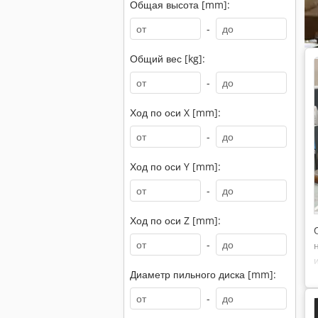
Общая высота [mm]:
-
Общий вес [kg]:
-
Ход по оси X [mm]:
-
Ход по оси Y [mm]:
-
Ход по оси Z [mm]:
-
Диаметр пильного диска [mm]:
-