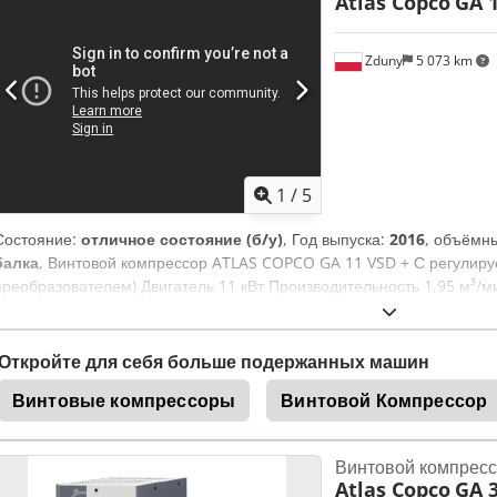
Atlas Copco
GA 1
Мощность двигателя 15 кВт – 20 л.с. Упаковка и загрузка на прицеп
Dodpozd Avaofx Akvskr
Zduny
5 073 km
1
/
5
Состояние:
отличное состояние (б/у)
, Год выпуска:
2016
, объёмн
балка
, Винтовой компрессор ATLAS COPCO GA 11 VSD + С регулиру
преобразователем) Двигатель 11 кВт Производительность 1,95 м³/м
Akvjkr Год выпуска 2016 Наработка 9270 моточасов
Откройте для себя больше подержанных машин
Винтовые компрессоры
Винтовой Компрессор
Винтовой компрес
Atlas Copco
GA 3