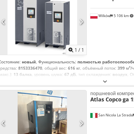
Wilków
5 106 km
Запросить больше
фотогр
1
/
1
Состояние:
новый
, Функциональность:
полностью работоспособ
средства:
8153336470
, общий вес:
616 кг
, объёмный поток:
399 м³/
(макс.):
13 балка
, уровень шума:
67 дБ
, тип охлаждения:
воздух
, 
табличка в наличии, документация / руководство, осушитель
компанией, которая специализируется на сжатом воздухе уже боле
поршневой компре
обслуживания и высокое качество предлагаемых нашей компанией 
Atlas Copco
ga 1
гарантируют успешное сотрудничество с вами. Предлагаем НОВЫЙ 
GA37VSDs FF (регулируемая скорость со встроенным осушителем)
частоты (инвертором), изготовленным на основе новейших техноло
San Nicola La Strada
эффективность и производительность: В среднем на 20% ниже удель
предыдущих моделях серии GA VSD. Экологическая и эффективная
скоростью VSD+ снижает потребление энергии в среднем на 50% п