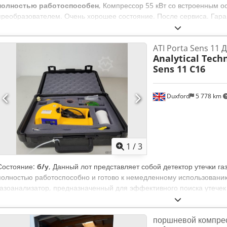
полностью работоспособен
, Компрессор 55 кВт со встроенным 
преобразователем. Очень хорошее состояние. После сервиса. Гар
Akvsr
ATI Porta Sens 11 Д
Analytical Tech
Sens 11 C16
Duxford
5 778 km
1
/
3
Состояние:
б/у
, Данный лот представляет собой детектор утечки газ
полностью работоспособно и готово к немедленному использован
газоанализатор, предназначенный для эффективного поиска утечек
Dh Io Akver Отчёт о прозрачности и технический аудит: • Происхож
учреждение • Состояние: С рабочего стола (Дезактивирован/Оригин
поршневой компре
цифровой дисплей активен, подсветка работает, система вентиляци