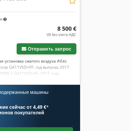
km
8 500 €
VB без учета НДС
Отправить запрос
я установка сжатого воздуха Atlas
ссор GA11VSD+FF, год выпуска 2017
1000 л GA11VSD+FF, 2017 года
 наработка: около 58 000 ч Покупатель
 Погрузчик предоставляется.
 подержанные машины
ие сейчас от 4,49 €
*
ионов покупателей