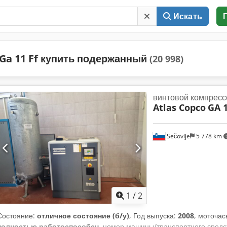
Искать
Ga 11 Ff купить подержанный
(20 998)
винтовой компресс
Atlas Copco
GA 1
Sečovlje
5 778 km
1
/
2
Состояние:
отличное состояние (б/у)
, Год выпуска:
2008
, моточа
полностью работоспособен
, номер машины/транспортного средс