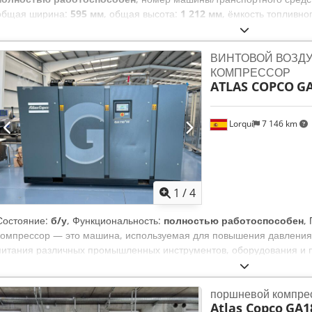
общая ширина:
595 мм
, общая высота:
1 212 мм
, ёмкость топливно
балка
, давление (мин.):
13 балка
, уровень шума:
67 дБ
, тип охлаж
документация / руководство, осушитель-холодильник
, Продае
ВИНТОВОЙ ВОЗД
COPCO GA 11 VSD FF - Модель: GA 11 VSD FF - Год выпуска: 2008 Dk
КОМПРЕССОР
номер: API161729 - Мощность: 11 кВт В продаже хорошо сохранивш
ATLAS COPCO
GA
воздушным фильтром и расширительным баком объемом 500 литров.
Устройство полностью исправно. Оборудование подключено к электр
Lorquí
7 146 km
1
/
4
Состояние:
б/у
, Функциональность:
полностью работоспособен
,
компрессор — это машина, используемая для повышения давления 
питания различных промышленных инструментов, оборудования и п
поршневой компре
Atlas Copco
GA1