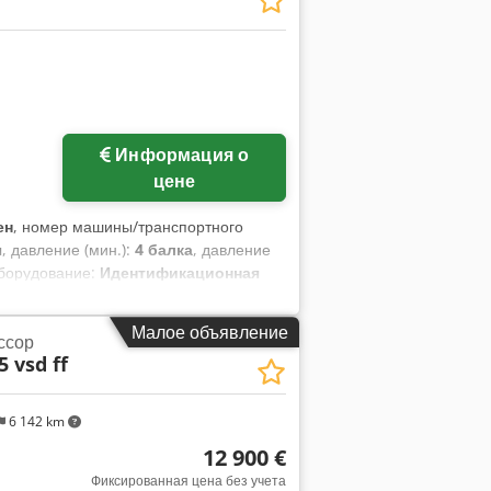
Информация о
афий
цене
ен
, номер машины/транспортного
ч
, давление (мин.):
4 балка
, давление
Оборудование:
Идентификационная
-холодильник
, Мы являемся
е 20 лет. Профессиональный уровень
Малое объявление
ссор
товаров, «проверенных» на рынке,
5 vsd ff
винтовой компрессор Atlas Copco
 Машина оснащена преобразователем
гий, что обеспечивает большую
6 142 km
ное энергопотребление (SER), чем в
12 900 €
 система привода с переменной
о сравнению с моделями,
Фиксированная цена без учета