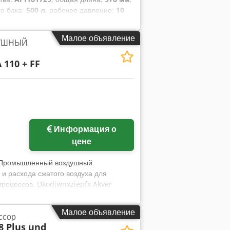
го бака:
500 л
, рабочее давление:
10
дения:
воздух
, Оборудование:
тся винтовой компрессор ATLAS
Малое объявление
УШНЫЙ
edpfsy Ud Ibox Akvsr - Серийный
ийся винтовой компрессор с
 110 + FF
 Рабочее давление от 3 до 13 бар.
осети и готово к тестированию.
Информация о
цене
 Промышленный воздушный
и расхода сжатого воздуха для
роцессов. Dkodjwnxziepfx Akver
Малое объявление
ссор
8 Plus und