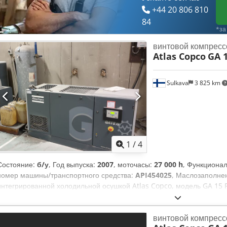
+44 20 806 810
84
*за
винтовой компресс
Atlas Copco
GA 1
Sulkava
3 825 km
1
/
4
Состояние:
б/у
, Год выпуска:
2007
, моточасы:
27 000 h
, Функциона
номер машины/транспортного средства:
API454025
, Маслозаполне
интегрированной холодильной осушкой Atlas Copco, модель GA 15 F
API454025, наработано ~27 000 ч, с блоком управления Atlas Copco E
производства с 2022 года. Последнее обслуживание выполнено лет
винтовой компресс
возможна комплектация ресивером для сжатого воздуха. Pmax 7,3 ба