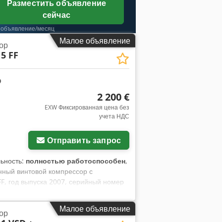
Разместить объявление
сейчас
 объявление/месяц
Малое объявление
ор
5 FF
2 200 €
EXW Фиксированная цена без
учета НДС
Отправить запрос
льность:
полностью работоспособен
,
нный винтовой компрессор с
F, год выпуска 2007, серийный номер
lektronikon II Установка снята с
ом 2019 года / 23 460 ч По желанию
Малое объявление
ор
р – 105 psi Qv 43 л/с – 2,58 м³/мин