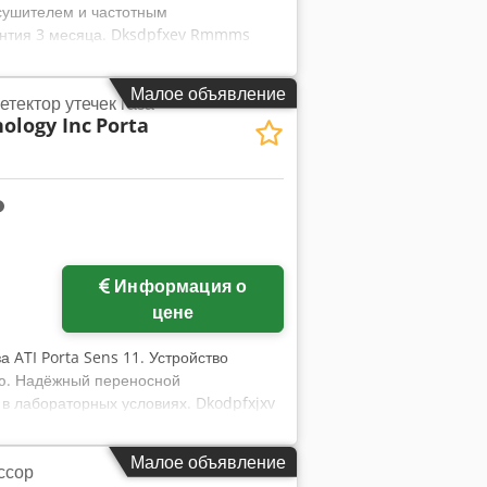
осушителем и частотным
антия 3 месяца. Dksdpfxev Rmmms
Малое объявление
етектор утечек газа
nology Inc
Porta
Информация о
цене
а ATI Porta Sens 11. Устройство
ию. Надёжный переносной
 в лабораторных условиях. Dkodpfxjxv
дение: Био-/Научно-исследовательское
ал) • Проверка включения: Пройдено;
Малое объявление
ссор
и в рабочем состоянии. • Целостность: