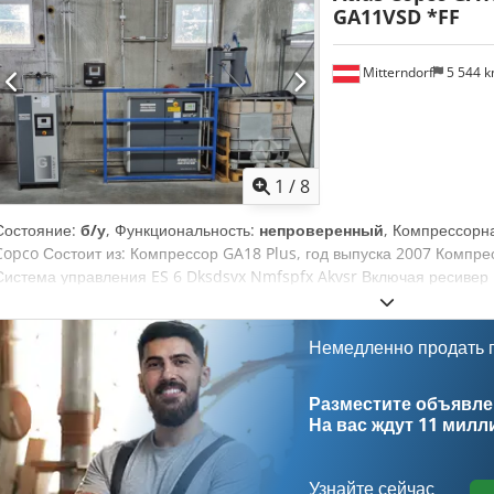
GA11VSD *FF
Mitterndorf
5 544 
1
/
8
Состояние:
б/у
, Функциональность:
непроверенный
, Компрессорна
Copco Состоит из: Компрессор GA18 Plus, год выпуска 2007 Компре
Система управления ES 6 Dksdsvx Nmfspfx Akvsr Включая ресивер 
выпуска, наработка: около 20 000 ч GA 18 PLUS, 2007 года выпуска,
должен самостоятельно организовать профессиональный демонтаж.
Немедленно продать
Разместите объявлен
На вас ждут
11 милл
Узнайте сейчас