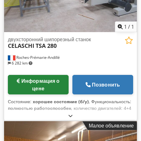
1
/
1
двухсторонний шипорезный станок
CELASCHI
TSA 280
Roches-Prémarie-Andillé
6 282 km
Информация о
Позвонить
цене
Состояние:
хорошее состояние (б/у)
, Функциональность:
полностью работоспособен
, количество двигателей: 4+4
открытие: 6 метров Dodpfx Ahjw D Nq Telekr
Малое объявление