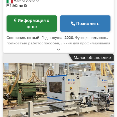
Marano Vicentino
5 862 km
Информация о
Позвонить
цене
Состояние:
новый
, Год выпуска:
2026
, Функциональность:
полностью работоспособен
, Линия для профилирования
и калибровки ламелей, состоит из: одноцепной
профилировочной машины 1+1, соединительного
Малое объявление
трансфера и двухголовочной торцовочной пилы 2+2.
Рабочая ширина: 55–100 мм. Рабочая длина: 160–800 мм.
Рабочая толщина: 3–6 мм. Dksdezfvv Aspfx Ahlsr