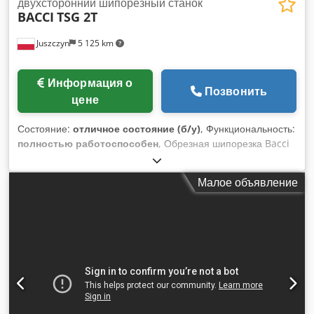
двухсторонний шипорезный станок
BACCI
TSG 2T
Juszczyn
5 125 km
Информация о
Позвонить
цене
Состояние:
отличное состояние (б/у)
, Функциональность:
полностью работоспособен
, Обрезная шипорезка Bacci
TSG 2T Скорость вращения шпинделя, об/мин: 6000
Максимальная ширина шипа: 115 + 2R мм Глубина шипа:
Малое объявление
10 – 45 мм Угол наклона стола вверх: 0° – 15° Угол наклона
стола вниз: 0° – 30° Угол наклона боковой части стола: 0° –
20° Вес станка: 1050 кг Габариты станка: 1500x1150x1350
мм Dsdpfx Ahjy Uc Ruoljkr