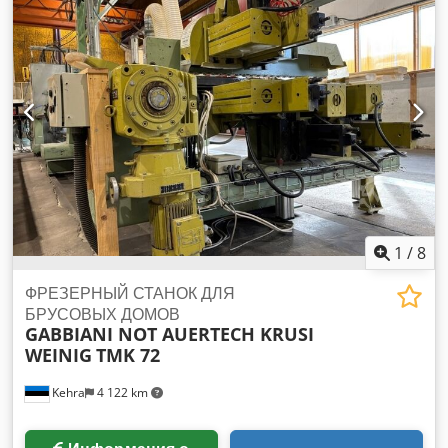
Рабочая высота шпинделя: 190 мм - Блокируемый
шпиндель - Максимальный диаметр фрезы: 360 мм -
Двигатель: 7,5 кВт - 2 режима скорости - Прижим заготовки -
Боковой стол регулируется вверх/вниз, вперед/назад
Dksdpfx Ahszc Iv Djlor - Угольник - Выдвижная опора из
стола - Ручная подача стола - Диаметр патрубков для
аспирации: 80 мм, 160 мм - Размеры (Д/Ш/В):
1910x1960x1800 мм - Вес: 830 кг – Польское производство
– Техническая документация (DTR) – Верхняя панель
управления – Б/у шипорезка, в очень хорошем состоянии
Цена нетто: 13 900 PLN Цена нетто: 3 300 EUR Нетто цена
рассчитана по курсу 4,2 PLN/EUR (при значительных
1
/
8
колебаниях курса цена может измениться)
ФРЕЗЕРНЫЙ СТАНОК ДЛЯ
БРУСОВЫХ ДОМОВ
GABBIANI NOT AUERTECH KRUSI
WEINIG
TMK 72
Kehra
4 122 km