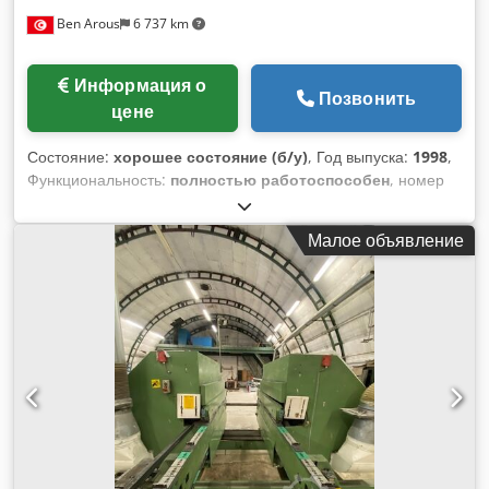
Ben Arous
6 737 km
Информация о
Позвонить
цене
Состояние:
хорошее состояние (б/у)
, Год выпуска:
1998
,
Функциональность:
полностью работоспособен
, номер
машины/транспортного средства:
TSA5215 – TSA5218 –
TSA5220
, Мы – итальянская компания, и данное
Малое объявление
оборудование установлено на нашем заводе в Тунисе. В
настоящее время линия настроена на производство
ламинатных панелей с замковым соединением Uniclic и
оснащена полным комплектом алмазных инструментов.
Линия все еще установлена и может быть проверена в
рабочем состоянии. По запросу могут быть проведены
тестовые испытания. Состав линии: • Станок для раскроя
панелей • Моторизованный роликовый конвейер •
Двухпозиционный станок для профилирования длинных
сторон • Автоматическая система подачи •
Двухпозиционный станок для профилирования торцевых