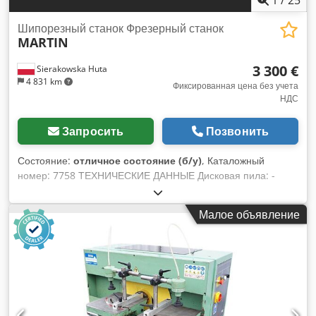
Шипорезный станок Фрезерный станок
MARTIN
3 300 €
Sierakowska Huta
4 831 km
Фиксированная цена без учета
НДС
Запросить
Позвонить
Состояние:
отличное состояние (б/у)
, Каталожный
номер: 7758 ТЕХНИЧЕСКИЕ ДАННЫЕ Дисковая пила: -
максимальный диаметр диска: 350 мм - шпиндель: 30 мм -
фиксируемый шпиндель - регулировка диска вперед/назад,
Малое объявление
вверх/вниз, по углу - кожух на диск Dksdpfx Ahozr U H Tjlor
- двигатель: 1,1 кВт - диаметр патрубка вытяжки: 80 мм
Фрезерный станок: - шпиндель для шипования: - диаметр
шпинделя: 40 мм - рабочая высота шпинделя: 150 мм -
фиксируемый шпиндель - макс. диаметр фрезы: 350 мм - 2
скорости вращения: 3000, 4500 об/мин - двигатель прибл.
5,5 кВт - тормоз - боковая тележка – ручная подача -