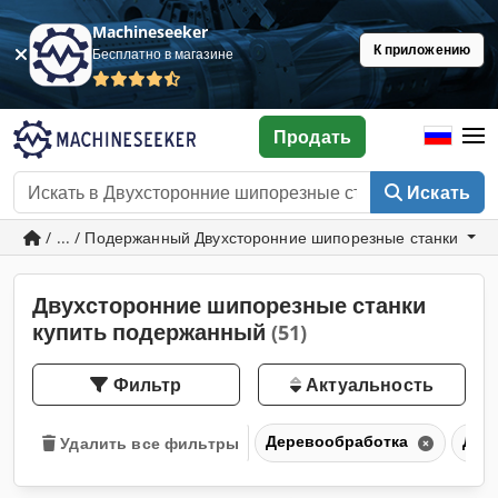
Machineseeker
К приложению
Бесплатно в магазине
Продать
Искать
/ ... / Подержанный Двухсторонние шипорезные станки
Двухсторонние шипорезные станки
купить подержанный
(51)
Фильтр
Актуальность
Деревообработка
Дву
Удалить все фильтры