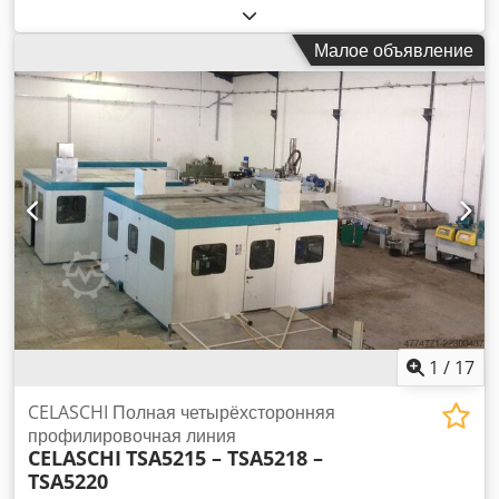
профилер IMA. Рабочая ширина: 2000 мм, максимальная
Комплектация: - Двусторонний профилировочный станок
высота реза: 35 мм, габариты станка X/Y/Z: ок. 4000
Torwegge H 613 E - Комплект оснастки - Различные
Малое объявление
мм/6000 мм/3000 мм, вес: ок. 3000 кг. Документация
запасные части - Полный комплект технической
имеется. Возможен осмотр на месте. Dkedpfx Ahjzc
документации и инструкций - Полностью обновленный
Rdkslsr
электрощит (около 4 лет назад) Станок можно осмотреть,
провести испытания под нагрузкой и проверить в работе по
предварительной договоренности. Dsdpfxoywfire Ahlekr
Для погрузки станка на площадке имеется автопогрузчик.
По вопросам или для согласования времени осмотра,
пожалуйста, свяжитесь с нами.
1
/
17
CELASCHI Полная четырёхсторонняя
профилировочная линия
CELASCHI
TSA5215 – TSA5218 –
TSA5220