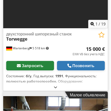
1
/
19
двухсторонний шипорезный станок
Torwegge
15 000 €
Wartenberg
5 518 km
EXW VB без учета НДС
Запросить
Позвонить
Состояние:
б/у
, Год выпуска:
1991
, Функциональность:
полностью работоспособен
, Оборудование:
документация / руководство
, Torwegge Двусторонний
продольно-фрезерный станок H 613 E – год выпуска 1991 –
Малое объявление
отличное состояние – широкий комплект оснастки
Продается высококачественный двусторонний
профилировочный станок Torwegge модели H 613 E,