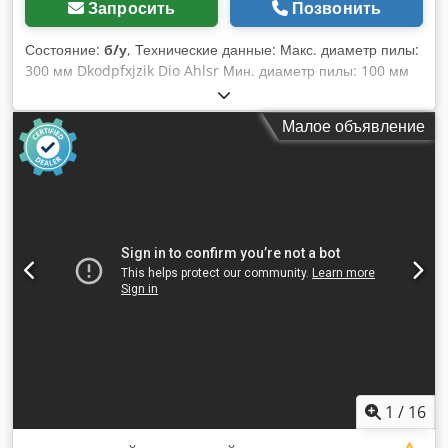
Запросить
Позвонить
Состояние:
б/у
, Технические данные: Макс. диаметр пилы:
300 мм Dkodpfxjzik Dio Ahlsr Мин. диаметр пилы: 100 мм
Диаметр шпинделя пилы: 25 мм Диаметр шпинделя фрезы:
35 мм Высота шпинделя фрезы: 120 мм Ручная
Малое объявление
регулировка перемещения шпинделя и пилы Длина
каретки: 1400 мм Ручной прижим Шпиндель и пила на
отдельных двигателях Питание: 400 В Габариты: Длина:
1950 мм Ширина: 1000 мм Высота: 1250 мм
1
/
16