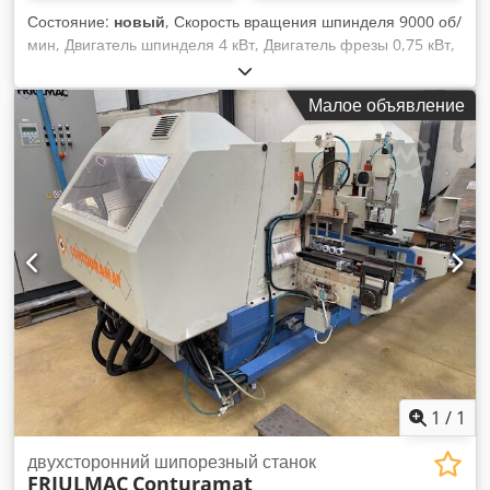
Состояние:
новый
, Скорость вращения шпинделя 9000 об/
мин, Двигатель шпинделя 4 кВт, Двигатель фрезы 0,75 кВт,
Максимальная ширина шипа 100+2RMмм Dkjdjn Nwdljpfx
Ahljr Максимальная толщина шипа 30 мм Максимальная
Малое объявление
глубина заготовки (плечо) 50 мм Наклон стола вверх 0-15
градусов Наклон стола вниз 0-30 градусов Наклон стола в
сторону 0-20 градусов Ограждение стола регулируется от
90 до 45 градусов Пневматические регулируемые прижимы
рабочего места x 2 Управление с помощью ПЛК Фрезерный
блок с одноразовым наконечником TCT Габаритные
размеры 1300 x 1200 x 1600 мм Масса 950 кг
1
/
1
двухсторонний шипорезный станок
FRIULMAC
Conturamat