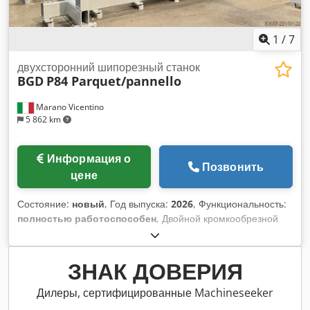
1
/
7
двухсторонний шипорезный станок
BGD
P84 Parquet/pannello
Marano Vicentino
5 862 km
Информация о
Позвонить
цене
Состояние:
новый
, Год выпуска:
2026
, Функциональность:
полностью работоспособен
, Двойной кромкообрезной
станок BGD 5+5 двигателей Минимальная рабочая ширина:
70 мм Максимальная рабочая ширина: 3000 мм Толщина:
4-60 мм Возможна настройка под требования заказчика
ЗНАК ДОВЕРИЯ
Dkodezfvvcopfx Ahlor
Дилеры, сертифицированные Machineseeker