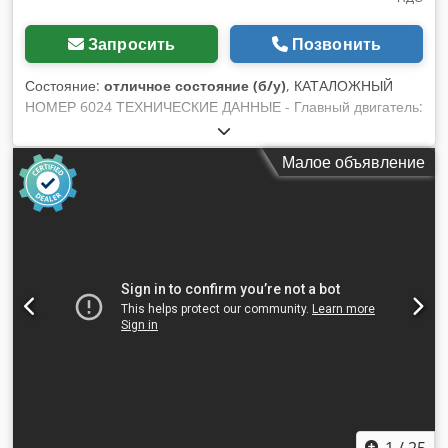
Запросить
Позвонить
Состояние:
отличное состояние (б/у)
, КАТАЛОЖНЫЙ
НОМЕР 6024 ТЕХНИЧЕСКИЕ ДАННЫЕ - Главный двигатель:
2,9 кВт - Двигатель шпинделя: 0,75 кВт - Двигатель подачи
каретки: 0,75 кВт - Питание: 380В - Габариты (Д/Ш/В):
Малое объявление
1600x1100x1200 мм - Вес: 891 кг Машина оснащена: – 2
столами размером 300x340 мм – Пневматические прижимы
Dkedpfx Ahsztaqtjler – Столы с регулировкой угла в двух
плоскостях – Возможность изготовления продольных и
круглых шипов на столах – Скорость стола и обороты
шпинделя регулируются механически – Столы
регулируются по высоте – Регулировка ширины шипа Цена
нетто: 16 900 PLN Цена нетто: 4 020 EUR Цена нетто
рассчитана по курсу 4,2 PLN/EUR (при значительных
колебаниях курса цена может измениться)
1
/
25