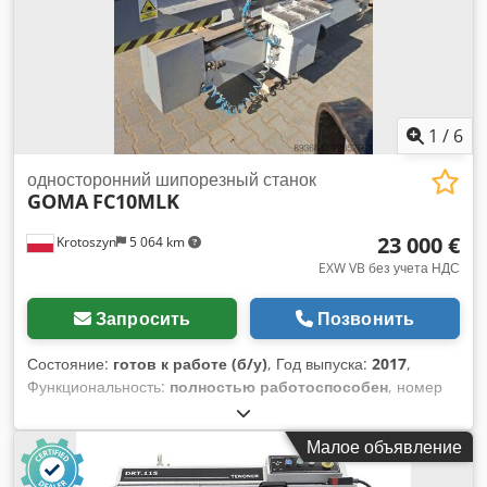
ПОГРУЗКЕ В ГРУЗОВИК Djdsy Sgx Ropfx Ahljkr
1
/
6
односторонний шипорезный станок
GOMA
FC10MLK
23 000 €
Krotoszyn
5 064 km
EXW VB без учета НДС
Запросить
Позвонить
Состояние:
готов к работе (б/у)
, Год выпуска:
2017
,
Функциональность:
полностью работоспособен
, номер
машины/транспортного средства:
8/2017
, рабочая ширина:
180 мм
, общая высота:
1 300 мм
, общий вес:
800 кг
,
Малое объявление
диаметр пильного диска:
200 мм
, диаметр шпинделя:
40
мм
, входное напряжение:
380 V
, тип входного тока: