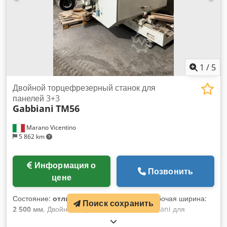
1
/
5
Двойной торцефрезерный станок для
панелей 3+3
Gabbiani
TM56
Marano Vicentino
5 862 km
Информация о
Позвонить
цене
Состояние:
отличное состояние (б/у)
, рабочая ширина:
Поиск сохранить
2 500 мм
, Двойная обрезная машина Gabbiani для
панелей 3+3 рабочих группы Djdpfx Aszfvufshlokr