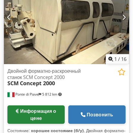
1
/
16
Двойной форматно-раскроечный
станок SCM Concept 2000
SCM
Concept 2000
Ponte di Piave
5 812 km
Информация о
Позвонить
цене
Состояние:
хорошее состояние (б/у)
, Двойная форматно-