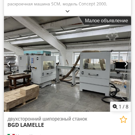
раскроечная машина SCM, модель Concept 2000,
полностью комплектная, с электронной регулировкой
ширины и высоты. Скоростной (щепоотделяющий) резчик
Малое объявление
справа и слева. Фреза с таймером + фиксированная фреза
справа и слева. Шлифовальный шпиндель с диском справа
и слева. Ленточный шлифовальный агрегат слева.
Инвертор на всех фрезах. Полезная рабочая ширина 3000
мм. Отключение штифтов с помощью селектора. Ширина
башмака ленты 50 мм — возможность обработки узких
деталей. Машина в идеальном состоянии, готова к работе.
Dkjdszfprkepfx Ahlsr
1
/
8
двухсторонний шипорезный станок
BGD
LAMELLE