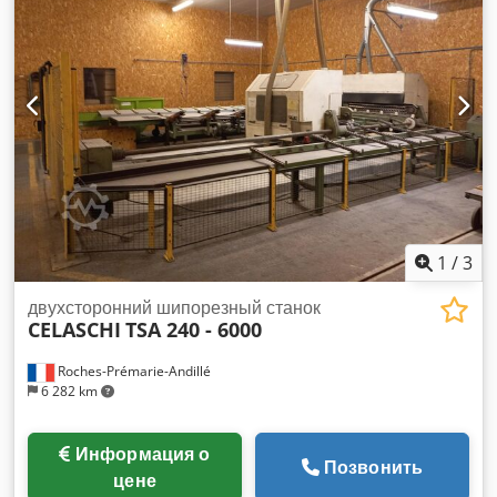
1
/
3
двухсторонний шипорезный станок
CELASCHI
TSA 240 - 6000
Roches-Prémarie-Andillé
6 282 km
Информация о
Позвонить
цене