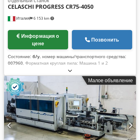
отдельный станок
CELASCHI
PROGRESS CR75-4050
Италия
6 153 km
Информация о
Позвонить
цене
Состояние:
б/у
, номер машины/транспортного средства:
007960
, Форматная круглая пила: Машина 1 и 2
Максимальная высота панели: 200 мм Dkedpfx Ahowl
Dnijler Максимальная скорость подачи: 36 м/мин
Малое объявление
Расстояние между упорами: 450 мм