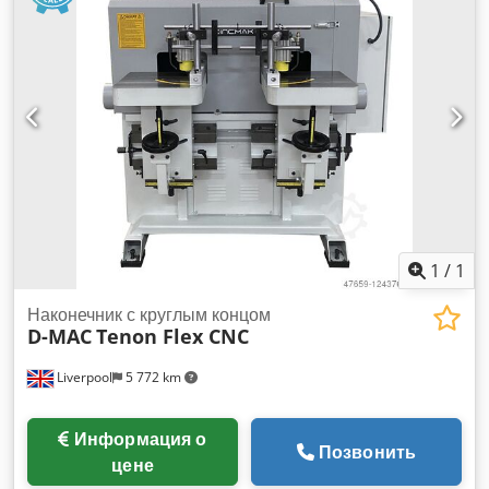
Постоянный ток
, Используемый станок Goma для
производства французской ёлочки. Отличный инструмент
для изготовления высококачественных деревянных
напольных покрытий. Позволяет быстро и точно
производить напольные элементы ёлочка с выбором из 3
типов углов (45 градусов, 60 градусов, 90 градусов). Станок
полностью исправен, в комплекте 2 набора алмазных пил и
фрез, а также 3 типа столиков с различными углами. Год
выпуска: 2017. После установки станок готов к работе.
Dodpjza U H Dsfx Ahljkr
1
/
1
Наконечник с круглым концом
D-MAC
Tenon Flex CNC
Liverpool
5 772 km
Информация о
Позвонить
цене