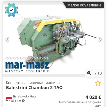
Малое объявление
1
/
13
Конвертозашивочная машина
Balestrini Chambon 2-TAO
4 020 €
Sierakowska Huta
4 831 km
Фиксированная цена без учета
НДС