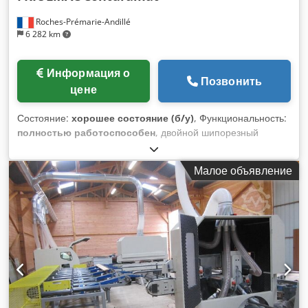
Roches-Prémarie-Andillé
6 282 km
Информация о
Позвонить
цене
Состояние:
хорошее состояние (б/у)
, Функциональность:
полностью работоспособен
, двойной шипорезный
станок, двойная сверлильная машина, пошаговое
управление Оборудована: 1+1 пилами Dkjdpfx Asw A A E
Малое объявление
Iehlor 1+1 фрезерной группой 1+1 сверлильной группой
максимальная длина: 2500 мм