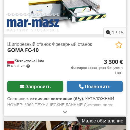
1
/
15
Шипорезный станок Фрезерный станок
GOMA FC-10
3 300 €
Sierakowska Huta
4 831 km
Фиксированная цена без учета
НДС
Запросить
Позвонить
Состояние:
отличное состояние (б/у)
, КАТАЛОЖНЫЙ
НОМЕР: 6969 ТЕХНИЧЕСКИЕ ДАННЫЕ Дисковая пила: -
Максимальный диаметр диска: 300 мм - Шпиндель: 30 мм -
Максимальная высота реза: 60 мм - Регулировка диска
Малое объявление
вперед/назад - Двигатель: 2,4 кВт Фрезерный станок:
Шипорезный шпиндель: - Диаметр шпинделя: 40 мм -