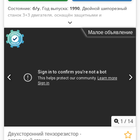
Состояние:
б/у
, Год выпуска:
1990
, Двойной шипорезный
станок 3+3 двигателя, оснащён защитными и
шумоизоляционными кабинами, раскрытие 6 метров.
Dksdpfxsyzrals Ahlor
Малое объявление
1
/
14
Двухсторонний тензорезистор -