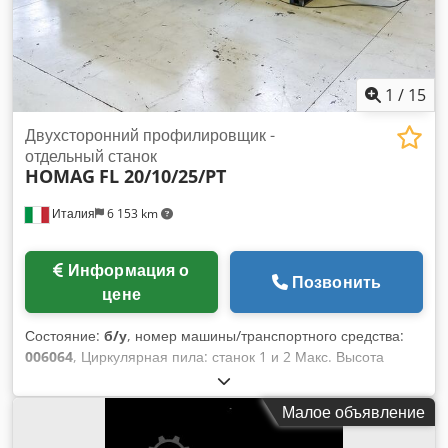
1
/
15
Двухсторонний профилировщик -
отдельный станок
HOMAG
FL 20/10/25/PT
Италия
6 153 km
Информация о
Позвонить
цене
Состояние:
б/у
, номер машины/транспортного средства:
006064
, Циркулярная пила: станок 1 и 2 Макс. Высота
панели: 85 мм Макс. Скорость перемещения: 26 м/мин
Расстояние между щеколдами: 1000 мм Dksdpfxslw A D Te
Малое объявление
Ahlsr