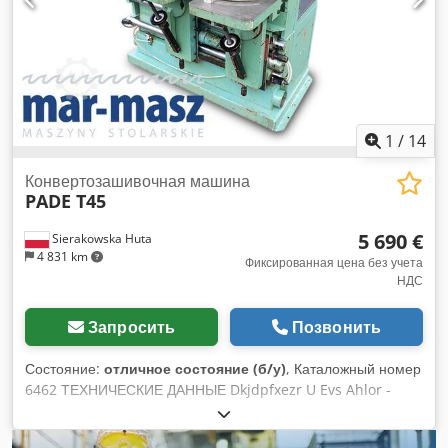
размеры тележки Д/Ш: 1180x600 мм - угловой упор -
пневматический прижим - диаметр патрубков вытяжки: 125
мм - размеры Д/Ш/В: 1750/2600 (в транспортном
положении 1200)/1400 мм - вес: 715 кг ПРЕИМУЩЕСТВА: –
произведено в Германии – очень хорошее состояние – б/у
шипорезный станок Цена нетто: 13.900 PLN Цена нетто:
3.300 EUR по курсу 4,2 EUR (Цены могут меняться при
1
/
14
значительных колебаниях курсов)
Конвертозашивочная машина
PADE T45
5 690 €
Sierakowska Huta
4 831 km
Фиксированная цена без учета
НДС
Запросить
Позвонить
Состояние:
отличное состояние (б/у)
, Каталожный номер
6462 ТЕХНИЧЕСКИЕ ДАННЫЕ Dkjdpfxezr U Evs Ahlor -
Двигатель 2,2 кВт - Питание 380В - Двигатель перемещения
головки 0,9 кВт - Диаметр патрубков для отвода стружки