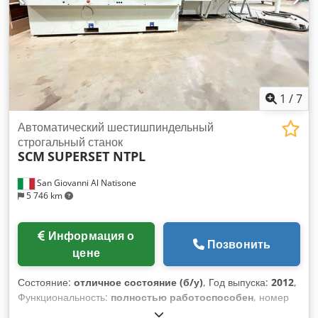
1
/
7
Автоматический шестишпиндельный
строгальный станок
SCM
SUPERSET NTPL
San Giovanni Al Natisone
5 746 km
Информация о
Позвонить
цене
Состояние:
отличное состояние (б/у)
, Год выпуска:
2012
,
Функциональность:
полностью работоспособен
, номер
машины/транспортного средства:
AA2/001942
,