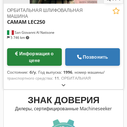
ОРБИТАЛЬНАЯ ШЛИФОВАЛЬНАЯ
МАШИНА
CAMAM
LEC250
San Giovanni Al Natisone
5 746 km
Информация о
Позвонить
цене
Состояние:
б/у
, Год выпуска:
1996
, номер машины/
транспортного средства:
11
, ОРБИТАЛЬНАЯ
ШЛИФОВАЛЬНАЯ МАШИНА CAMAM МОД. LEC250 –
СТАНДАРТЫ CE - Б/У - С подачами - Серийный номер 11
Dsdjwrqr Iopfx Alfskr - Год 1996 - Мин./макс. рабочие
ЗНАК ДОВЕРИЯ
размеры 30/150 мм. - Мин. радиус кривизны мм. 250
Дилеры, сертифицированные Machineseeker