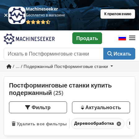
Machineseeker
К приложению
Бесплатно в магазине
Продать
Искать
/ ... / Подержанный Постформинговые станки
Постформинговые станки купить
подержанный
(25)
Фильтр
Актуальность
Деревообработка
Пос
Удалить все фильтры