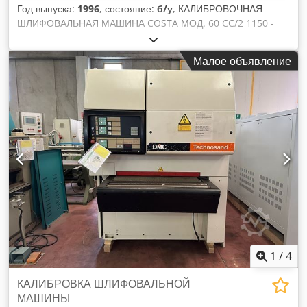
Год выпуска:
1996
, состояние:
б/у
, КАЛИБРОВОЧНАЯ
ШЛИФОВАЛЬНАЯ МАШИНА COSTA МОД. 60 CC/2 1150 -
СТАНДАРТЫ CE - Б/У - рабочая ширина мм. 1150 -
роликовый ролик Dkedpfoimtblox Alfsr - регулируемая
Малое объявление
скорость ленты - вольт. 380/50 - матр. 951121/DR3 - 1996
год
1
/
4
КАЛИБРОВКА ШЛИФОВАЛЬНОЙ
МАШИНЫ