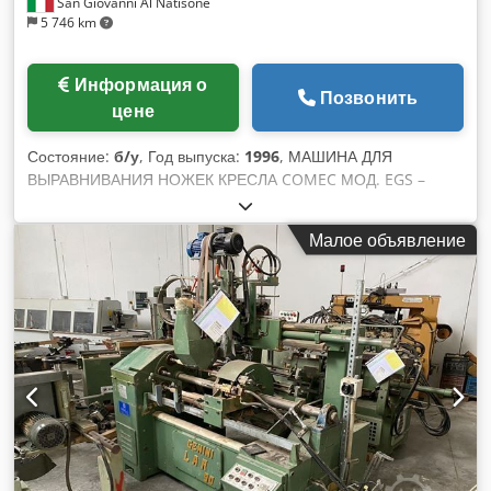
San Giovanni Al Natisone
5 746 km
Информация о
Позвонить
цене
Состояние:
б/у
, Год выпуска:
1996
, МАШИНА ДЛЯ
ВЫРАВНИВАНИЯ НОЖЕК КРЕСЛА COMEC МОД. EGS –
СТАНДАРТЫ CE - Б/У - Вольт. 380/50 - Серийный номер
960416 - Год 1996 Dkjdewrb R Iepfx Alfor
Малое объявление