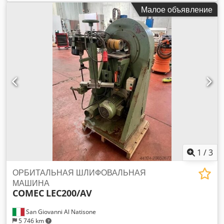
BACCI МОД. TSG2T - СООТВЕТСТВУЕТ CE - Б/У
Малое объявление
Dkedpfjwrm N Njx Alfjr - Квт. 3,75 - Вольт. 380/50 -
Материал. 2500 - Год 1995
1
/
3
ОРБИТАЛЬНАЯ ШЛИФОВАЛЬНАЯ
МАШИНА
COMEC
LEC200/AV
San Giovanni Al Natisone
5 746 km