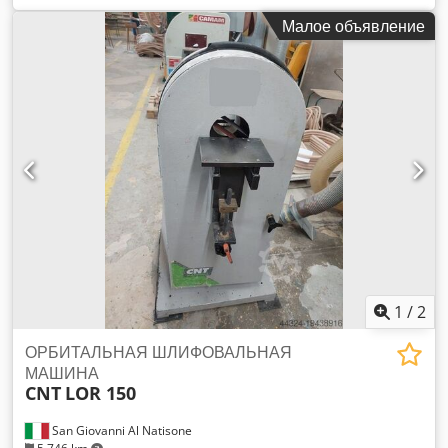
Автоматический шестишпиндельный четырёхсторонний
Малое объявление
строгальный станок SCM мод. SUPERSET NTPL –
соответствует стандартам CE - Конфигурация шпинделей:
1. Нижний горизонтальный 11 кВт 2. Правый вертикальный
7,5 кВт 3. Левый вертикальный 7,5 кВт 4. Верхний
горизонтальный 11 кВт Dkodpfsywfkvox Alfjr 5. Верхний
горизонтальный 7,5 кВт 6. Нижний горизонтальный 7,5 кВт -
Зав. №: AA2/001942 - Год выпуска: 2012
1
/
2
ОРБИТАЛЬНАЯ ШЛИФОВАЛЬНАЯ
МАШИНА
CNT
LOR 150
San Giovanni Al Natisone