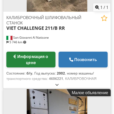
1
/
1
КАЛИБРОВОЧНЫЙ ШЛИФОВАЛЬНЫЙ
СТАНОК
VIET CHALLENGE
211/B RR
San Giovanni Al Natisone
5 746 km
Информация о
Позвонить
цене
Состояние:
б/у
, Год выпуска:
2002
, номер машины/
транспортного средства:
4606221
, КАЛИБРОВОЧНАЯ
ШЛИФОВАЛЬНАЯ МАШИНА VIET CHALLENGE MOD. 211/B
RR - СТАНДАРТЫ CE - Б/У - Ширина мм. 1100 Dsdpfx
Малое объявление
Alewrn N Djfjkr - Диаметр первого резинового ролика 180
мм. - Диаметр второго резинового ролика 250 мм. -
Депрессор - Развитие ленты 2620X1130 мм. - Двигатель 18
кВт - Серийный номер 4606221 - Год 2002