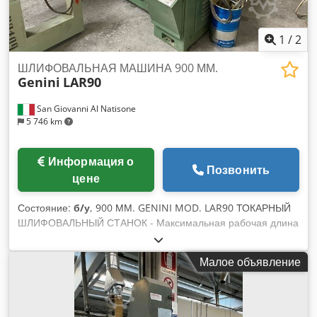
1
/
2
ШЛИФОВАЛЬНАЯ МАШИНА 900 ММ.
Genini
LAR90
San Giovanni Al Natisone
5 746 km
Информация о
Позвонить
цене
Состояние:
б/у
, 900 ММ. GENINI MOD. LAR90 ТОКАРНЫЙ
ШЛИФОВАЛЬНЫЙ СТАНОК - Максимальная рабочая длина
900 мм. Dksdpfewrn Uyjx Alfer - Автоматический загрузчик
Малое объявление