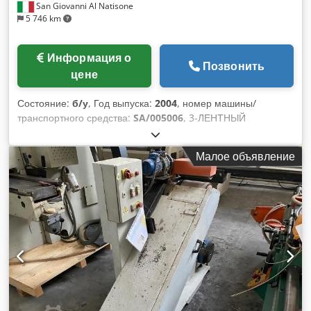
San Giovanni Al Natisone
5 746 km
Информация о
Позвонить
цене
Состояние:
б/у
, Год выпуска:
2004
, номер машины/
транспортного средства:
SA/005006
, 3-ЛЕНТНЫЙ
КАЛИБРОВОЧНЫЙ ШЛИФОВАЛЬНЫЙ СТАНОК DMC МОД.
USK1350 M3 - Соответствует CE - Б/У - 1 стальной ролик - 2
Малое объявление
резиновых ролика - 3 резиновых ролика - 3 независимых
двигателя - Рабочая ширина 1350 мм - С башмаками
(устройство для коротких деталей) Dsdpfx Alowrnmpsfokr -
Воздуходувка на третьей группе - Устройство включения/
выключения на каждой группе - Управление с сенсорным
экраном - Материал SA/005006 - Год 2004 - Соответствует
CE