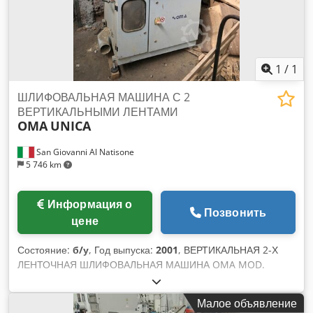
1
/
1
ШЛИФОВАЛЬНАЯ МАШИНА С 2
ВЕРТИКАЛЬНЫМИ ЛЕНТАМИ
OMA
UNICA
San Giovanni Al Natisone
5 746 km
Информация о
Позвонить
цене
Состояние:
б/у
, Год выпуска:
2001
, ВЕРТИКАЛЬНАЯ 2-Х
ЛЕНТОЧНАЯ ШЛИФОВАЛЬНАЯ МАШИНА OMA MOD.
UNICA - ИСПОЛЬЗУЕМЫЙ Djdpemxkr Defx Alfskr -
Поперечное шлифование с двух сторон прямолинейных
Малое объявление
или фасонных/изогнутых элементов - N. 2 двигателя