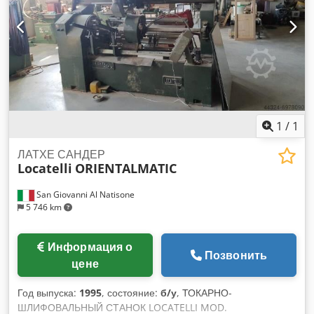
1
/
1
ЛАТХЕ САНДЕР
Locatelli
ORIENTALMATIC
San Giovanni Al Natisone
5 746 km
Информация о
Позвонить
цене
Год выпуска:
1995
, состояние:
б/у
, ТОКАРНО-
ШЛИФОВАЛЬНЫЙ СТАНОК LOCATELLI MOD.