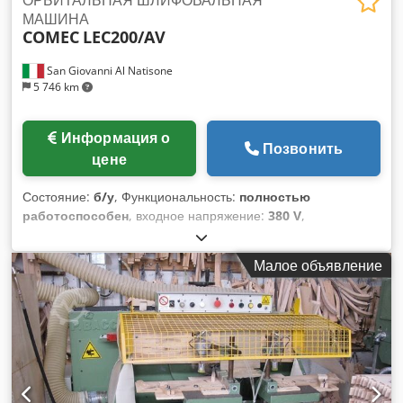
МАШИНА
COMEC
LEC200/AV
San Giovanni Al Natisone
5 746 km
Информация о
Позвонить
цене
Состояние:
б/у
, Функциональность:
полностью
работоспособен
, входное напряжение:
380 V
,
Орбитальная шлифовальная машина CAMAM модель
LEC200/AV - Мин./макс. обрабатываемый диаметр: 10/100
Малое объявление
мм Dkodpex Rn Taofx Alfer - Двигатель 5.5 л.с. - С
автоматической подачей - Напряжение 380В/50Гц