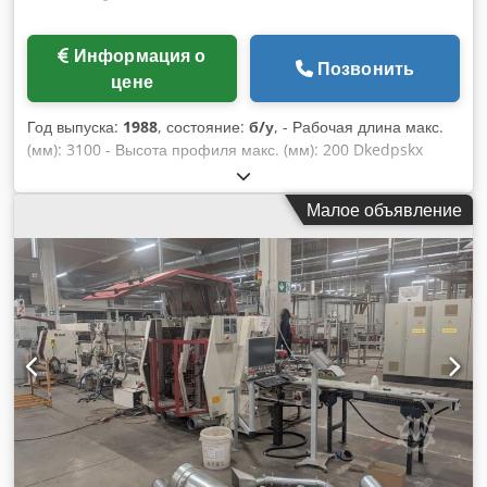
Информация о
Позвонить
цене
Год выпуска:
1988
, состояние:
б/у
, - Рабочая длина макс.
(мм): 3100 - Высота профиля макс. (мм): 200 Dkedpskx
Hpajfx Alfor
Малое объявление