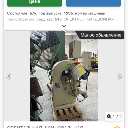
цене
Состояние:
б/у
, Год выпуска:
1996
, номер машины/
транспортного средства:
518
, ЭЛЕКТРОННАЯ ДВОЙНАЯ
ОКРУГЛЯЮЩАЯ ШИПОРЕЗНАЯ МАШИНА BACCI МОД. TSD-
E - СТАНДАРТЫ CE - Б/У - Рабочая длина мм. 1200 - Макс.
Малое объявление
длина шипа 100 мм - Часовая производительность: 2400
тэнов (1200 шт.) - Вращение фрез 9 000 об/мин - Мощность
двигателя фрезы (н.2) 8 л.с. (4 л.с. каждый) - С/загрузчик -
Числовое программное управление ISAC - Сетка по
периметру - Напряжение. 380/50 - Матр. 518 - Год 1996
Dksdpfxornnmpe Alfer
1
/
2
ОРБИТАЛЬНАЯ ШЛИФОВАЛЬНАЯ