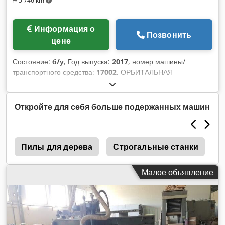
5 746 km
Информация о
Позвонить
цене
Состояние:
б/у
, Год выпуска:
2017
, номер машины/
транспортного средства:
17002
, ОРБИТАЛЬНАЯ
ШЛИФОВАЛЬНАЯ МАШИНА CNT МОД. LOR 150 -
СООТВЕТСТВУЕТ CE - Б/У - Зав. номер: 17002
Dkjdpfewvimfsx Alfsr - Мин./макс. обрабатываемый
Откройте для себя больше подержанных машин
диаметр: 10-45 мм - Мотор: 3 л.с. - Год выпуска: 2017
5
Пилы для дерева
Строгальные станки
C
Малое объявление