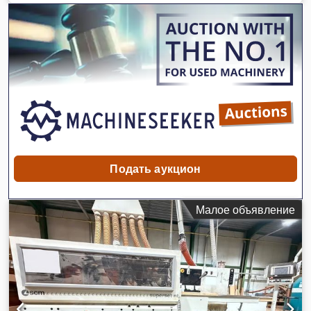
НИЖНЯЯ DMC MOD. UNISAND 2000–1350 – СОГЛАСНО
НОРМАМ CE Нижняя машина: - Депрессор для подъема
транспортера - 2 нижних ремня - Стальной валик -
Резиновый валик - Щетка - Устройства включения/
выключения - Воздуходувки Dedpoywgqkefx Alfekr -
Башмаки - Рабочая ширина 1350 мм - Год выпуска 2000 -
Полный комплект с руководством и декларацией CE
Верхняя машина: - 3 верхних ремня - Стальной валик -
Резиновый валик - Тампон - Щетка - Устройства включения/
выключения - Воздуходувки - Башмаки - Депрессор - Год
выпуска 2000
Подать аукцион
Малое объявление