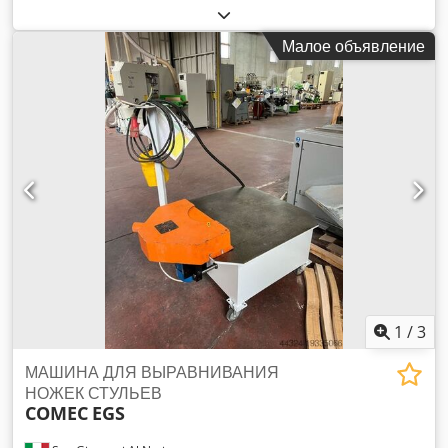
ORIENTALMATIC W/LOADER - Б/У Dedpfehy Tvmex Alfskr
-максимальная рабочая длина 1200 мм.
Малое объявление
1
/
3
МАШИНА ДЛЯ ВЫРАВНИВАНИЯ
НОЖЕК СТУЛЬЕВ
COMEC
EGS