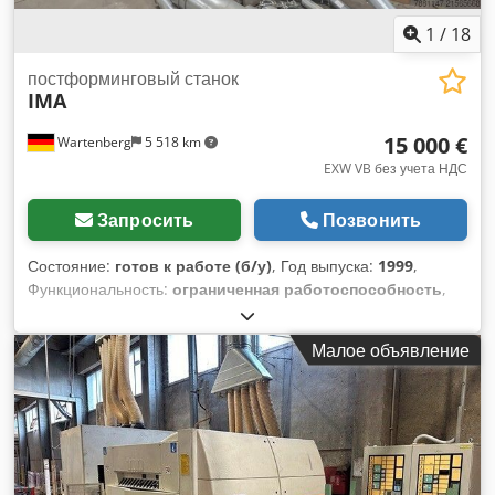
1
/
18
постформинговый станок
IMA
15 000 €
Wartenberg
5 518 km
EXW VB без учета НДС
Запросить
Позвонить
Состояние:
готов к работе (б/у)
, Год выпуска:
1999
,
Функциональность:
ограниченная работоспособность
,
IMA Postforming, год выпуска 1999 Устройства для
нанесения термоклея на поверхность и в угол отсутствуют.
Малое объявление
Предлагаемая машина продаётся как бывшая в
употреблении установка. Продажа осуществляется с
исключением какой-либо ответственности за материальные
недостатки. Машина продаётся в состоянии, как
осмотрена, и без каких-либо гарантий. Продавец не берёт
на себя гарантию работоспособности, производительности