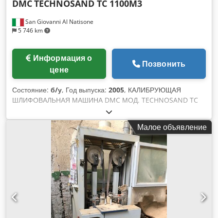
DMC
TECHNOSAND TC 1100M3
San Giovanni Al Natisone
5 746 km
Информация о
Позвонить
цене
Состояние:
б/у
, Год выпуска:
2005
, КАЛИБРУЮЩАЯ
ШЛИФОВАЛЬНАЯ МАШИНА DMC МОД. TECHNOSAND TC
1100M3 MM. 1100 - СТАНДАРТЫ CE - Б/У - Вальцы - 18,5
кВт - 90 ш - диам. 250 мм - Валик - 15,0 кВт - 70 ш - диам.
Малое объявление
250 мм - Вальцы - 11,0 кВт - 40 ш - диам. 330 мм - N. 3
независимых двигателя - Ширина захвата 1100 мм Dkedpfx
Aomxggyolfer - С башмаками (устройство короткой части) -
Год выпуска 2005