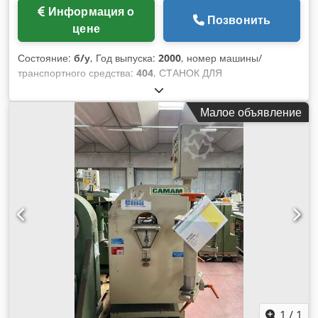
Информация о
Позвонить
цене
Состояние:
б/у
, Год выпуска:
2000
, номер машины/
транспортного средства:
404
, СТАНОК ДЛЯ
ВЫРАВНИВАНИЯ НОЖЕК КРЕСЛА CAMAM МОД. US1C -
СТАНДАРТЫ CE - Б/У - Серийный номер 404 Dedpfx
Малое объявление
Alowrcx Hefokr - Год 2000
1
/
1