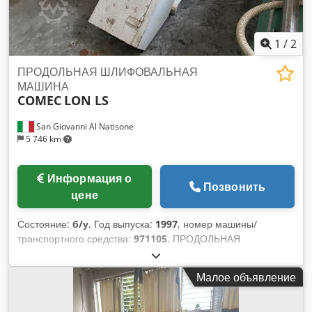
1
/
2
ПРОДОЛЬНАЯ ШЛИФОВАЛЬНАЯ
МАШИНА
COMEC
LON LS
San Giovanni Al Natisone
5 746 km
Информация о
Позвонить
цене
Состояние:
б/у
, Год выпуска:
1997
, номер машины/
транспортного средства:
971105
, ПРОДОЛЬНАЯ
ШЛИФОВАЛЬНАЯ МАШИНА COMEC МОД. LON LS -
СТАНДАРТЫ CE - Б/У - Вольт. 380/50 - Серийный номер
Малое объявление
971105 - Год 1997 Dkodpfx Aljwrp Hqjfjr