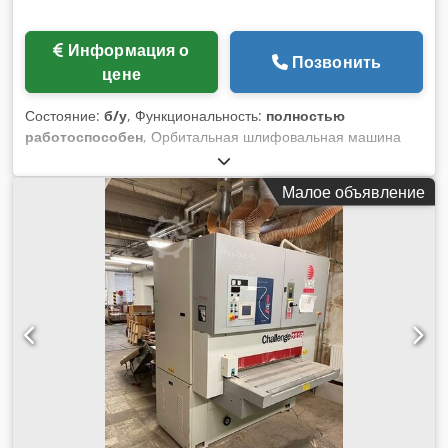
Информация о
Позвонить
цене
Состояние:
б/у
, Функциональность:
полностью
работоспособен
, Орбитальная шлифовальная машина
CAMAM мод. LEC200/AV Dkodpfx Asx Rn Tgslfer - С
автоподачей - Напряжение: 380/50
Малое объявление