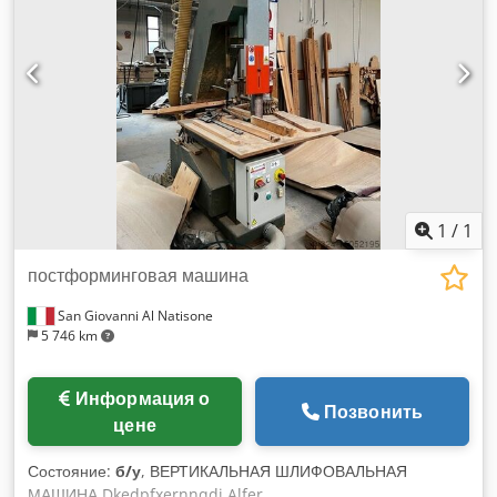
1
/
1
постформинговая машина
San Giovanni Al Natisone
5 746 km
Информация о
Позвонить
цене
Состояние:
б/у
, ВЕРТИКАЛЬНАЯ ШЛИФОВАЛЬНАЯ
МАШИНА Dkedpfxernnqdj Alfer