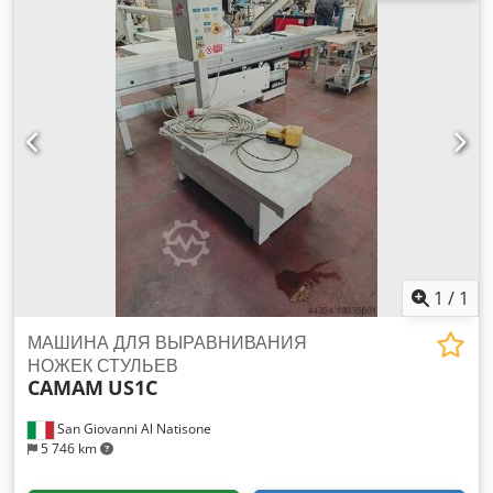
шлифовальных лент по 7,5 л.с. каждый - N. 2
шлифовальные ленты 3700x90 мм - Автоматическая
подача 4-20 м/мин - Мин. длина заготовки 320 мм - Макс.
высота заготовки 130 мм - CE год 2001
1
/
1
МАШИНА ДЛЯ ВЫРАВНИВАНИЯ
НОЖЕК СТУЛЬЕВ
CAMAM
US1C
San Giovanni Al Natisone
5 746 km