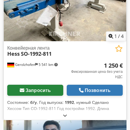
1
/
4
Конвейерная лента
Hess
SO-1992-811
1 250 €
Gerolzhofen
5 541 km
Фиксированная цена без учета
НДС
Запросить
Позвонить
Состояние:
б/у
, Год выпуска:
1992
, нужный Сделано
Хессом Тип СО-1992-811 Год постройки 1992. Длина
гусеницы ок. 3200 мм. Ширина полосы около 250 мм.
Двигатель 0,25 кВт Плавно регулируемая скорость
конвейерной ленты Требуемое пространство примерно