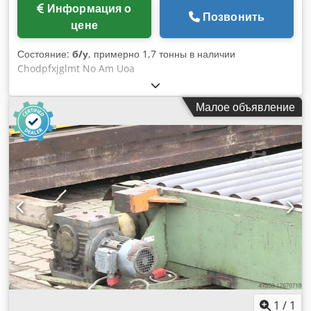
Информация о
Позвонить
цене
Состояние:
б/у
, примерно 1,7 тонны в наличии
Chodpfxjglmt No Am Uoa
Малое объявление
1
/
1