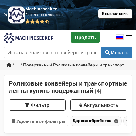
Machineseeker
К приложению
Бесплатно в магазине
Продать
Искать
/ ... / Подержанный Роликовые конвейеры и транспортные 
Роликовые конвейеры и транспортные
ленты купить подержанный
(4)
Фильтр
Актуальность
Деревообработка
Обо
Удалить все фильтры