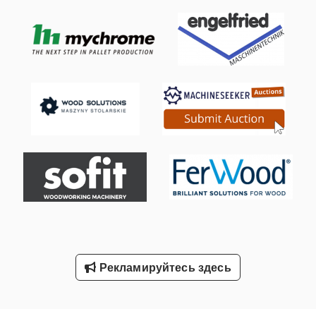
Кондиционер
Конструкция Автомобилей
Кронштейн С Вала
Передний Карданный Вал
Северная Кондиционер Отопление
Телескопический Ленточный Конвейер
Транспортное Средство
Транспортные Вентилятора
Транспортные Контейнеры
Рекламируйтесь здесь
Транспортные Средства
Тяжелый Груз Конвейер