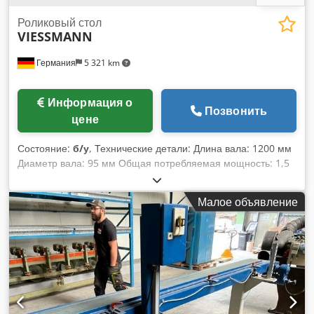
Роликовый стол
VIESSMANN
Германия
5 321 km
Информация о
Позвонить
цене
Состояние:
б/у
, Технические детали: Длина вала: 1200 мм
Диаметр вала: 95 мм Общая потребляемая мощность: 1,5
кВт Вес машины приблизительно: 2,0 тонны Csdpfou Nkv
Tox Am Usha Размеры Д х Ш х В: 4,3x1,5x0,45 м Эти
Малое объявление
роликовые конвейеры выставлены на продажу. -
Конструкция: устойчивая конструкция из углового железа -
Ролики приводятся в движение двигателем (380 В; 2,15 А с
1400 об/мин) - Ролики регулируются - Размер дорожки
конвейера: 4100x1200 мм *