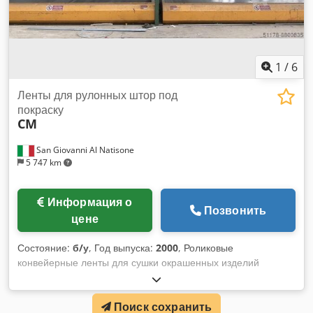
1
/
6
Ленты для рулонных штор под
покраску
CM
San Giovanni Al Natisone
5 747 km
Информация о
Позвонить
цене
Состояние:
б/у
, Год выпуска:
2000
, Роликовые
конвейерные ленты для сушки окрашенных изделий
Размеры: мт. 17,50 x 4 (SOLD) Cedpjkpwwdofx Am Ueha мт.
17,50 x 4 (ПРОДАНО) 20 x 2.50 м 20 x 2.50 м
Поиск сохранить