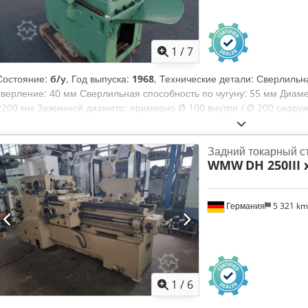
1
/
7
Состояние:
б/у
, Год выпуска:
1968
, Технические детали: Сверлильн
сверление: 40 мм Сверлильная способность по чугуну: 55 мм Диаме
2200 мм Зажимной диаметр: примерно Ø 100 внутри / Ø 200 снар
5,0 кВт Вес станка примерно: 1,2 т Габариты станка (ДхШхВ): 1,70 
Данный станок может использоваться также в качестве фрезерной го
Задний токарный с
единицы). Обозначение: горизонтально-унифицированный сверлильн
WMW
DH 250III 
сверление Дополнительные технические характеристики: Шпиндельн
вращения 22 - 2000 об/мин Csdpfxou Iwwzj Ahzjha - Диапазон подач
кулачками Ø 190 мм с отверстием Ø 54 мм, оснащён внутренними 
Германия
5 321 k
бабки Ø 45 мм - Коническое соединение сверлильного шпинделя MK
осуществляется с помощью панели управления сбоку от станка. С
использовать как сверлильную головку. Максимальное перемещение
различные наружные кулачки для патрона находится в наличии.
1
/
6