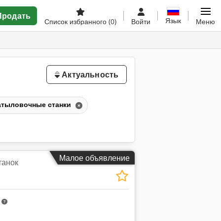
Продать
Язык
Список избранного
(0)
Войти
Меню
Актуальность
атыловочные станки
Малое объявление
танок
m