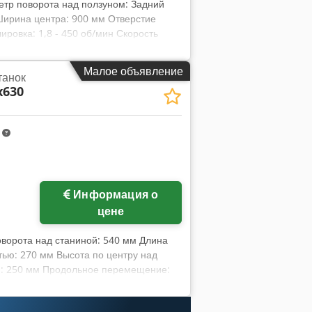
етр поворота над ползуном: Задний
Ширина центра: 900 мм Отверстие
ровка: 1,8 - 450 об/мин Скорость
,07 - 1,11 / 36 шаг мм/об. Продольные
бабки MK: 5 Ход пиноли: 250 мм Общая
Малое объявление
танок
онны Chjdpfxevbh N Rs Ahzea Габариты
x630
тного точения и рельефного
й с / без шага резьбы). Обратное
равлении оси станка. Главный привод
m
 выполнена в виде 12-ступенчатой
а = 360 градусов Диапазон поворота
риводной диск Ø 210 мм с
 с 4 ножками 3-кулачковый патрон Ø
Информация о
цене
оворота над станиной: 540 мм Длина
тью: 270 мм Высота по центру над
и: 250 мм Продольное перемещение:
шаговых оборотах в минуту Диаметр
0,63 мм/об. Диапазон подачи y -