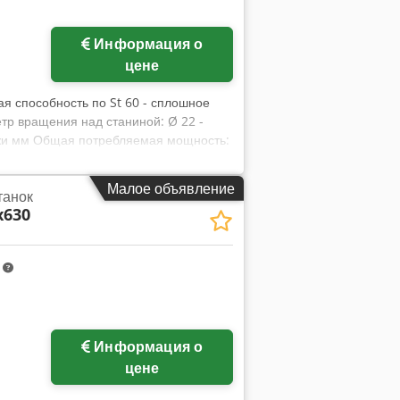
Информация о
цене
ая способность по St 60 - сплошное
тр вращения над станиной: Ø 22 -
ужи мм Общая потребляемая мощность:
x 0,80 x 1,40 м Сверлильный шпиндель
ловки (в качестве боковой суппортной
Малое объявление
танок
ый станок с EB 40, исполнение:
x630
ая бабка: - Диапазон скоростей
и 0,025 - 0,5 об/мм - Патрон с тремя
кулачками - Отверстие шпиндельной
m
 5 (Морзе 5) Управление
няв токарный патрон, шпиндель можно
 суппорта 300 мм Комплектация: -
Информация о
цене