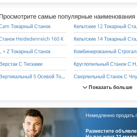
Просмотрите самые популярные наименования 
Cam Токарный Станок
Кельтс
Cтанок Heidedenreich 160 K
Кельтс
L + Z Токарный Станок
Комбиниров
Верстак С Тисками
Круглопи
Вертикальный 5 Осевой Токарно Фрезерный Станок С
Сверлильный Станок С Чп
Показать больше
Вертикальный Токарный Станок С Чпу
Станки По Металу
Горизонтальный Токарный Станок С Чпу
Станки С Чпу
Двухшпиндельный Токарный Станок С Чпу
Токарные Станки По Дерев
Немедленно продать
Древесины Станок С Инструменты И Аксессуары
Токарные Станки С Чпу
Разместите объявлен
На вас ждут
11 милл