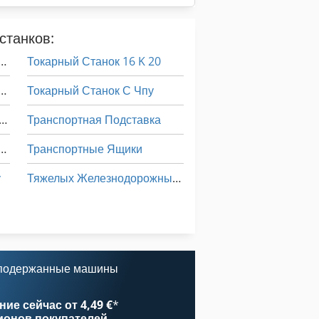
станков:
кие 12 Токарный Станок
Токарный Станок 16 K 20
кие 14 Токарный Станок
Токарный Станок С Чпу
анный Строгальный Станок Толщина Станок Строгальный Станок 45 См
Транспортная Подставка
льный Станок С Наклонным Столом
Транспортные Ящики
у
Тяжелых Железнодорожных Вешалка С Поворотным Столом
Цена Токарный Станок С Чпу
Шиномонтажный Станок Грузовик
у
 подержанные машины
ие сейчас от 4,49 €
*
ионов покупателей