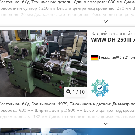
Состояние:
б/у
, Технические детали: Длина поворота: 630 мм Диам
поворотный суппорт: 250 мм Высота центра над кроватью: 270 мм 
шпинделя: 26 мм Диапазон частот вращения - бесступенчатая регули
реверса: 23 / 32 / 46 / 370 / 510 / 740 об/мин Поперечная подача: 0
подачи:: 0,063 - 0,63 / 12 шагов мм/об. Держатель пиноли задней 
Задний токарный с
потребляемая мощность: 7,0 кВт Вес станка приблизительно: 3,9 т
WMW
DH 250III 
станка: ДхШхГ: 3,2 x 1,2 x 1,8 м Применение: В основном для обра
шлифования режущих инструментов (особенно варочных поверхносте
точение и рельефное шлифование возможно спереди, сзади и в нап
Германия
5 321 k
через 8-ступенчатую механическую коробку передач. Коробка подач
механической коробки передач. Диапазон поворота заднего суппорт
поперечных салазок = 360 градусов Оснащение: Токарный патрон П
фиксированным наконечником Фиксированный центр в задней бабке
250 мм на складе *
1
/
10
Состояние:
б/у
, Год выпуска:
1979
, Технические детали: Диаметр п
поворота: 630 мм Ширина центра: 900 мм Высота центра над крова
задним полозом: 138 мм Диаметр поворота: над задними салазкам
700 мм Ход торца: 80 / 75 мм Частота вращения: 1,8 - 450 при 8x 
зажима: 26 мм Диапазон подач x - направление: 12 шагов / 0,063 - 