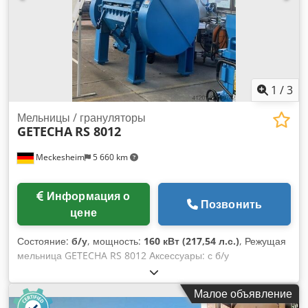
Приводная мощность: 90-200 кВт
1
/
3
Мельницы / грануляторы
GETECHA
RS 8012
Meckesheim
5 660 km
Информация о
Позвонить
цене
Состояние:
б/у
, мощность:
160 кВт (217,54 л.с.)
, Режущая
мельница GETECHA RS 8012 Аксессуары: с б/у
электрощитом управления Chjdpfxezmc R Ae Ad Sea
Привод: 160,0 кВт Роторные ножи: 7x2 Статорные ножи: 4
Малое объявление
Диаметр ротора: 800 мм Ширина ротора: 1200 мм