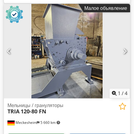
оснащена сменным третьим ножом (отбойником) для
Малое объявление
обработки толстостенных материалов. Загрузочный бункер
для ленточной подачи. Ротор установлен вне корпуса.
Корпус разделен посередине, открывается ручной
лебёдкой. Двойная наклонная система резки: ножи ротора
и статора расположены друг напротив друга и режут по
принципу ножниц. С опорной рамой и виброопорами.
Cjdpfxszmc Sto Ad Soha Технические данные машины
Ножи ротора: 5 x 2 Ряды стационарных ножей: 2 Привод:
75 кВт
1
/
4
Мельницы / грануляторы
TRIA
120-80 FN
Meckesheim
5 660 km