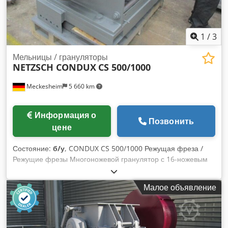
1
/
3
Мельницы / грануляторы
NETZSCH CONDUX
CS 500/1000
Meckesheim
5 660 km
Информация о
Позвонить
цене
Состояние:
б/у
, CONDUX CS 500/1000 Режущая фреза /
Режущие фрезы Многоножевой гранулятор с 16-ножевым
ротором 6 статорных ножей Chedpfxszmc Tdo Ad Ssa
Привод 90 кВт С принадлежностями
Малое объявление