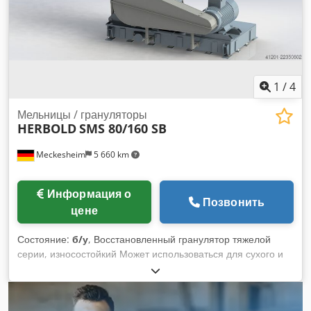
1
/
4
Мельницы / грануляторы
HERBOLD
SMS 80/160 SB
Meckesheim
5 660 km
Информация о
Позвонить
цене
Состояние:
б/у
, Восстановленный гранулятор тяжелой
серии, износостойкий Может использоваться для сухого и
мокрого измельчения Типичные области применения:
полые пластиковые изделия, повторное измельчение
предварительно измельченных отходов, Ротор диаметром