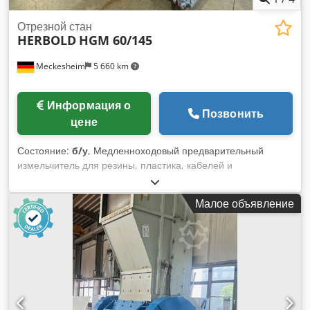
Отрезной стан
HERBOLD
HGM 60/145
Meckesheim
5 660 km
Информация о
Позвонить
цене
Состояние:
б/у
, Медленноходовый предварительный
измельчитель для резины, пластика, кабелей и
композитных материалов. Отлично подходит для
разделения композитов, например, шин и старых кабелей.
Малое объявление
Оснащён интегрированной предохранительной муфтой
среза для защиты от посторонних предметов. Chjdpfxezmc
Sgs Ad Ssa Ротор диаметром 600 мм, рабочая ширина 1450
мм Закрытый ротор с чередующимися сегментными
ножами на кассетах 24 ротора ножа, 2 ряда статорных
ножей Открывающаяся ситовая корзина, отверстия по
выбору С прижимным устройством (маятниковый рычаг)