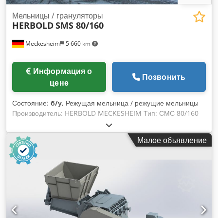
Мельницы / грануляторы
HERBOLD
SMS 80/160
Meckesheim
5 660 km
Информация о
Позвонить
цене
Состояние:
б/у
, Режущая мельница / режущие мельницы
Производитель: HERBOLD MECKESHEIM Тип: СМС 80/160
Ротор шириной 800 х 1600 мм. Приводной двигатель 250
кВт Cedezmc T Rjpfx Ad Sjha
Малое объявление