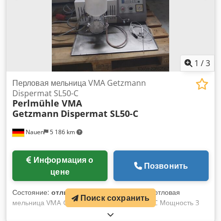
1
/
3
Перловая мельница VMA Getzmann
Dispermat SL50-C
Perlmühle VMA
Getzmann
Dispermat SL50-C
Nauen
5 186 km
Информация о
Позвонить
цене
Состояние:
отличное состояние (б/у)
, Пертловая
Поиск сохранить
мельница VMA Getzmann Dispermat SL50-C Мощность 3
кВт Диапазон оборотов 0–6000 об/мин Объём камеры