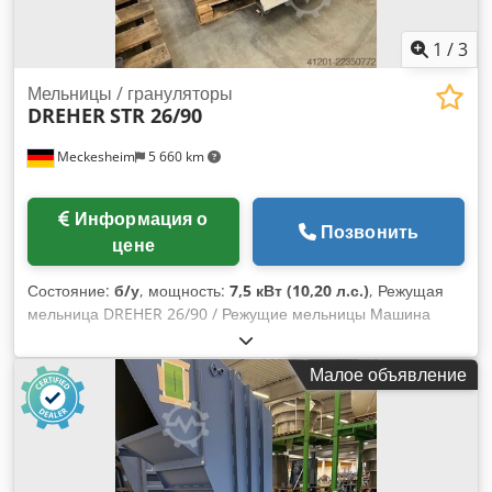
1
/
3
Мельницы / грануляторы
DREHER
STR 26/90
Meckesheim
5 660 km
Информация о
Позвонить
цене
Состояние:
б/у
, мощность:
7,5 кВт (10,20 л.с.)
, Режущая
мельница DREHER 26/90 / Режущие мельницы Машина
оснащена шлифованными ножами и подходит для
измельчения штампованных сеток и пленочных лент.
Малое объявление
Технические данные машины: Привод: 7,5 кВт Роторные
ножи: 5x3 Статорные ножи: 2x2 Cjdezmc Syjpfx Ad Soha
Диаметр ротора: 260 мм Ширина ротора: 900 мм С
роликовым подающим устройством