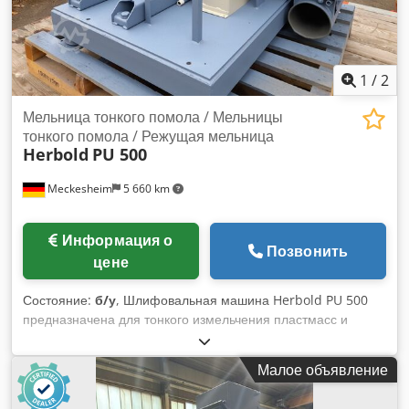
1
/
2
Мельница тонкого помола / Мельницы
тонкого помола / Режущая мельница
Herbold
PU 500
Meckesheim
5 660 km
Информация о
Позвонить
цене
Состояние:
б/у
, Шлифовальная машина Herbold PU 500
предназначена для тонкого измельчения пластмасс и
мягких и средне-твердых материалов. Csdpfx Adezmc Tqs
Seha Мощность привода 55 кВт Диаметр шлифовального
Малое объявление
диска 500 мм Производительность около 200-800 кг/ч в
зависимости от материала и тонкости измельчения