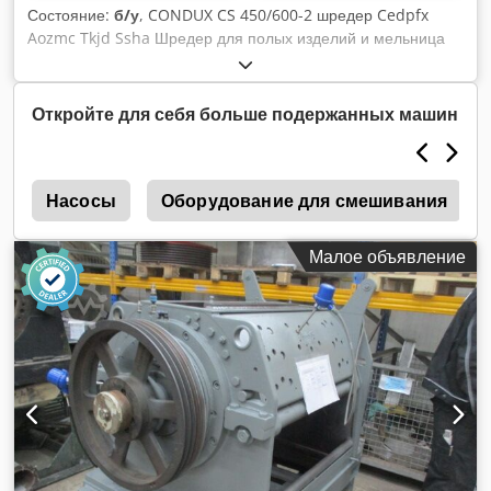
Состояние:
б/у
, CONDUX CS 450/600-2 шредер Cedpfx
Aozmc Tkjd Ssha Шредер для полых изделий и мельница
вторичного измельчения предварительно дроблёного
материала. Диаметр ротора: 450 мм Ширина ротора: 600
мм 5 роторных ножей (косой рез), 2 статорных ножа
Откройте для себя больше подержанных машин
Приводной двигатель: 22 кВт
ы
Насосы
Оборудование для смешивания
Малое объявление