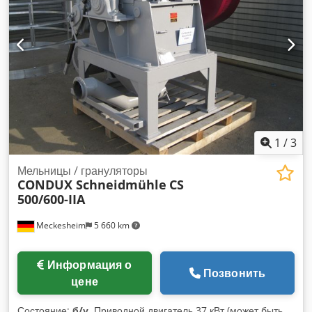
1
/
3
Мельницы / грануляторы
CONDUX Schneidmühle
CS
500/600-IIA
Meckesheim
5 660 km
Информация о
Позвонить
цене
Состояние:
б/у
, Приводной двигатель 37 кВт (может быть