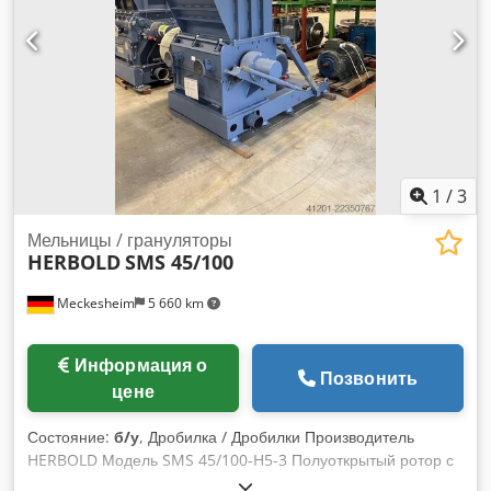
1
/
3
Мельницы / грануляторы
HERBOLD
SMS 45/100
Meckesheim
5 660 km
Информация о
Позвонить
цене
Состояние:
б/у
, Дробилка / Дробилки Производитель
HERBOLD Модель SMS 45/100-H5-3 Полуоткрытый ротор с
5x2 ножами, 2 ряда стационарных ножей. Машина