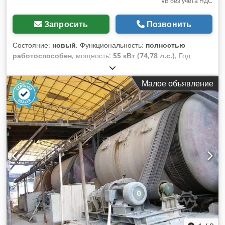
VB без учета НДС
Запросить
Позвонить
Состояние:
новый
, Функциональность:
полностью
работоспособен
, мощность:
55 кВт (74,78 л.с.)
, Год
выпуска:
2026
, Шаровая мельница для порошков и
горнодобывающих предприятий: конструкция, принцип
Малое объявление
работы и технические характеристики Шаровая мельница
— это ключевое оборудование для измельчения, широко
применяемое в горнодобывающей, металлургической,
цементной, химической промышленности и производстве
порошков. Она предназначена для измельчения различных
руд и других материалов до состояния мелкодисперсного
порошка за счёт удара и истирания между стальными
шарами и материалом внутри вращающегося
цилиндрического корпуса. На обогатительных фабриках
шаровые мельницы необходимы для подготовки материала
к флотации, магнитной сепарации или выщелачиванию. В
производстве порошков обеспечивается равномерный
размер частиц и большая удельная поверхность для
дальнейшей обработки. Принцип работы Шаровая