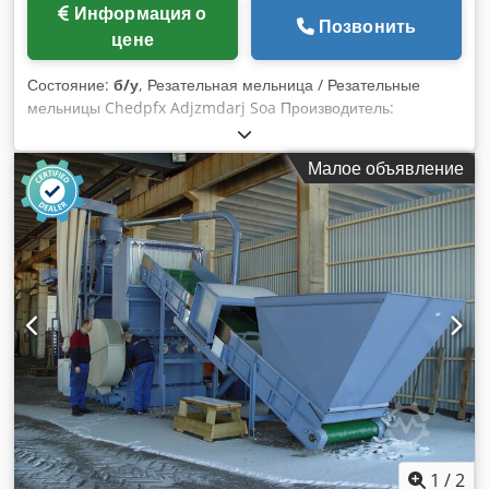
Информация о
Позвонить
цене
Состояние:
б/у
, Резательная мельница / Резательные
мельницы Chedpfx Adjzmdarj Soa Производитель:
HERBOLD Тип: SMS 45/60-H5-3 Базовая машина с опорной
рамой, двигателем, приводом на клиноременной передаче,
Малое объявление
без подачи/выгрузки и без панели управления Роторные
ножи: 5 Статорные ножи: 3 Диаметр ротора: 450 мм
Ширина ротора: 600 мм Приемное отверстие: 600 x 580 мм
Привод: 75 кВт
1
/
2