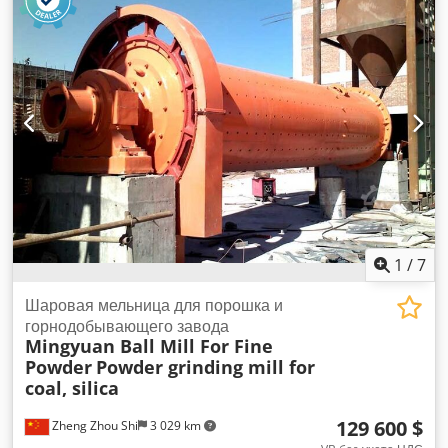
Загрузочное отверстие: 1200 x 950 мм
1
/
7
Шаровая мельница для порошка и
горнодобывающего завода
Mingyuan Ball Mill For Fine
Powder
Powder grinding mill for
coal, silica
129 600 $
Zheng Zhou Shi
3 029 km