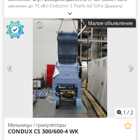
увеличен до 75 кВт) Cedozmc S Tepfx Ad Ssha Диаметр
ротора 500 мм Ширина 600 мм Диагональная резка 5
ножами Откидной корпус, с 2 статорными ножами, Входное
Малое объявление
отверстие 500 x 600 мм
1
/
2
Мельницы / грануляторы
CONDUX
CS 300/600-4 WK