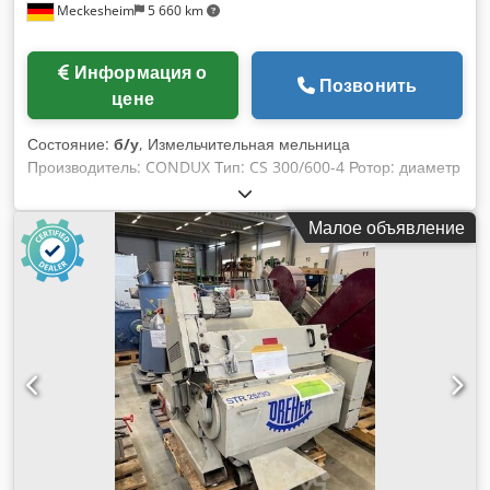
Meckesheim
5 660 km
Информация о
Позвонить
цене
Состояние:
б/у
, Измельчительная мельница
Производитель: CONDUX Тип: CS 300/600-4 Ротор: диаметр
300 мм x ширина 600 мм 3 ротора ножа, открытый ротор
Csdpjzmc S Hefx Ad Ssha Корпус с 4 статическими ножами
Малое объявление
С приводным двигателем 30 кВт