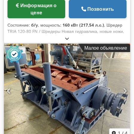
Информация о
Позвонить
цене
Состояние:
б/у
, мощность:
160 кВт (217,54 л.с.)
, Шредер
TRIA 120-80 FN / Шредеры Новая гидравлика, новые ножи,
новые подшипники Codezmc Smjpfx Ad Ssha Привод: 160,0
кВт Роторные ножи: 5x2 Статорные ножи: 2x2 Диаметр
Малое объявление
ротора: 700 мм Ширина ротора: 1200 мм Загрузочное
отверстие: 800 x 1200 мм
1
/
4