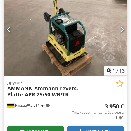
дизельный Масса машины: 284 кг Ширина уплотнения: 600
мм
1
/
13
другое
AMMANN
Ammann revers.
Platte APR 25/50 WB/TR
3 950 €
Passau
5 514 km
Фиксированная цена без учета
НДС