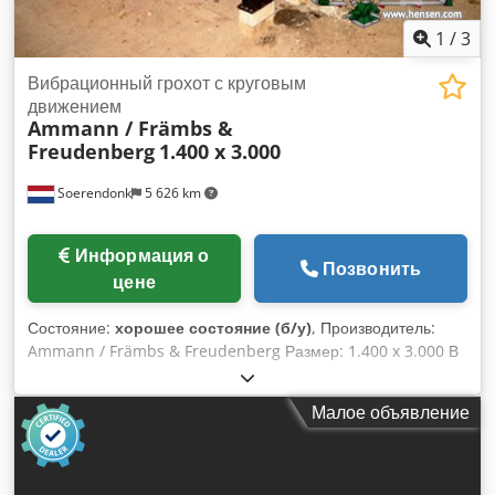
1
/
3
Вибрационный грохот с круговым
движением
Ammann / Främbs &
Freudenberg
1.400 x 3.000
Soerendonk
5 626 km
Информация о
Позвонить
цене
Состояние:
хорошее состояние (б/у)
, Производитель:
Ammann / Främbs & Freudenberg Размер: 1.400 x 3.000 В
комплекте: Dcodpeg Snutofx Akhok - Электрический
двигатель - Карданный вал - Пружинные элементы.
Малое объявление
Вибрационный грохот капитально отремонтирован,
подвергнут пескоструйной обработке и окрашен.