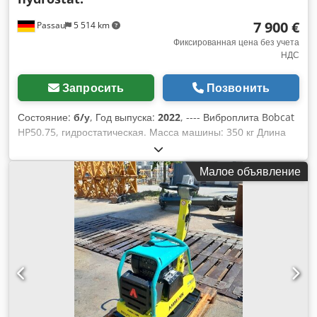
7 900 €
Passau
5 514 km
Фиксированная цена без учета
НДС
Запросить
Позвонить
Состояние:
б/у
, Год выпуска:
2022
, ---- Виброплита Bobcat
HP50.75, гидростатическая. Масса машины: 350 кг Длина
основания плиты: 450 мм Длина машины: 900 мм Длина
машины с рукояткой: 1600 мм Высота машины: 820 мм
Малое объявление
Высота рукоятки (в рабочем положении): 1000 мм Dcedpfx
Ajzkz Tkskhjk Высота рукоятки (в транспортном положении):
1500 мм Ширина машины: 450/600/750 мм Двигатель: Hatz
Supra 1D50S Топливо: дизельное Мощность двигателя при
об/мин: 7 кВт при 3200 об/мин Максимальная частота
вибрации: 70 Гц Максимальная центробежная сила: 50 кН
Преодолеваемый уклон: 36 % Амплитуда: 1,7 мм