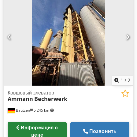
-Электрооборудование.
1
/
2
Ковшовый элеватор
Ammann
Becherwerk
Bautzen
5 245 km
Информация о
Позвонить
цене