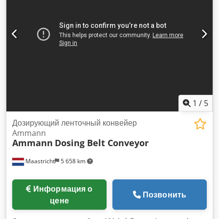
1
/
5
Дозирующий ленточный конвейер
Ammann
Ammann
Dosing Belt Conveyor
Maastricht
5 658 km
Информация о
Позвонить
цене