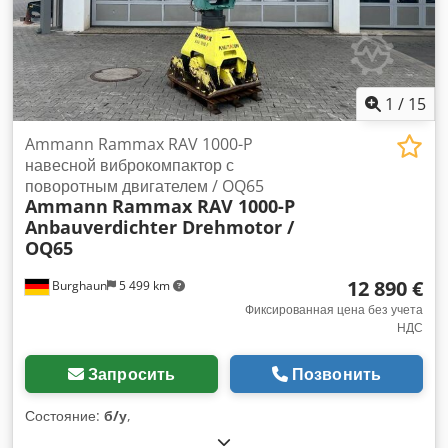
1
/
15
Ammann Rammax RAV 1000-P
навесной виброкомпактор с
поворотным двигателем / OQ65
Ammann
Rammax RAV 1000-P
Anbauverdichter Drehmotor /
OQ65
12 890 €
Burghaun
5 499 km
Фиксированная цена без учета
НДС
Запросить
Позвонить
Состояние:
б/у
,