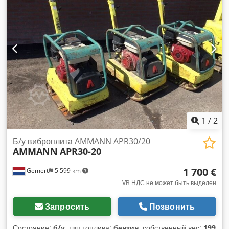
1
/
2
Б/у виброплита AMMANN APR30/20
AMMANN
APR30-20
1 700 €
Gemert
5 599 km
VB НДС не может быть выделен
Запросить
Позвонить
Состояние:
б/у
, тип топлива:
бензин
, собственный вес:
199