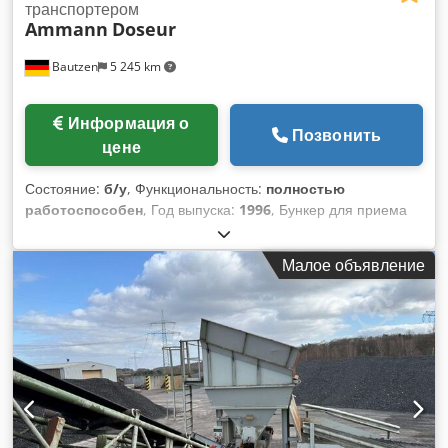
транспортером
Ammann
Doseur
Bautzen
5 245 km
Информация о
Позвонить
цене
Состояние:
б/у
, Функциональность:
полностью
работоспособен
, Год выпуска:
1996
, Бункер для приема
отходов, б/у. Dcodpfezq S Avsx Akhok – Транспортер для
выгрузки. – Конвейер.
Малое объявление