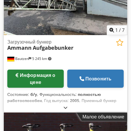
1
/
7
Загрузочный бункер
Ammann
Aufgabebunker
Bautzen
5 245 km
Информация о
Позвонить
цене
Состояние:
б/у
, Функциональность:
полностью
работоспособен
, Год выпуска:
2005
, Приемный бункер
Dodpfx Akezq Szrehock Решетчатое дно Выгрузочный
конвейер Транспортерная лента длиной 12 м с шириной
Малое объявление
ленты 650 мм.