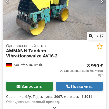
1
/
17
Одновальцовый каток
AMMANN
Tandem-
Vibrationswalze AV16-2
8 950 €
Stadum
5 182 km
Фиксированная цена без учета
НДС
Запросить
Позвонить
Состояние:
б/у
, Год выпуска:
2007
, моточасы:
1 501 h
,
Оборудование:
полный привод
,