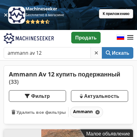
Machineseeker
К приложению
Бесплатно в магазине
Продать
Искать
Ammann Av 12 купить подержанный
(33)
Фильтр
Актуальность
Ammann
Удалить все фильтры
Малое объявление