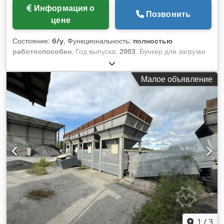
Информация о
Позвонить
цене
Состояние:
б/у
, Функциональность:
полностью
работоспособен
, Год выпуска:
2003
, Бункер для загрузки
материала – Верхняя часть – Решетчатая поверхность –
Выгрузочный/передаточный конвейер Dcsdpszq S Hzofx
Малое объявление
Akhok – Транспортировочный конвейер
1
/
3