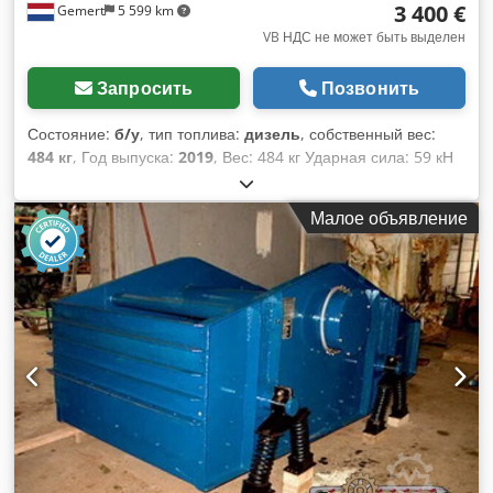
3 400 €
Gemert
5 599 km
VB НДС не может быть выделен
Запросить
Позвонить
Состояние:
б/у
, тип топлива:
дизель
, собственный вес:
484 кг
, Год выпуска:
2019
, Вес: 484 кг Ударная сила: 59 кН
Дизельный двигатель, 1 цилиндр, Hatz (1b40) Движение
вперед/назад. Электрический стартер. Ширина плиты: 60
Малое объявление
см Цена за единицу: 3400 евро, без НДС. Dedpfoxw H Hcex
Akhock В наличии несколько штук!