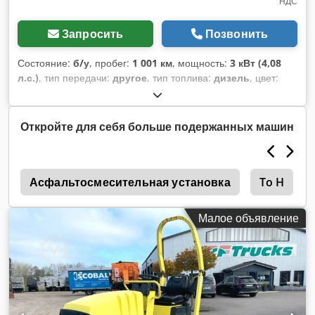
НДС
Запросить
Позвонить
Состояние:
б/у
, пробег:
1 001 км
, мощность:
3 кВт (4,08
л.с.)
, тип передачи:
другое
, тип топлива:
дизель
, цвет:
жёлтый
, собственный вес:
111 кг
, первая регистрация:
01/2006
, Год выпуска:
2006
, кабина водителя:
другое
,
Откройте для себя больше подержанных машин
8
Асфальтосмесительная установка
To H
Малое объявление