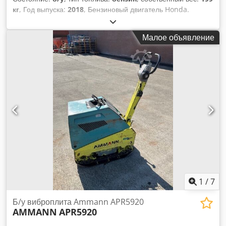
кг
, Год выпуска:
2018
, Бензиновый двигатель Honda.
Ручной запуск. Вес: 199 кг. Ударная сила: 30 кН. Ширина
плиты: 50 см. Dcedpfx Aoxw H Hvskhok Движение вперед/
Малое объявление
назад. Цена: 1700 евро, без НДС. В наличии несколько
штук!
1
/
7
Б/у виброплита Ammann APR5920
AMMANN
APR5920