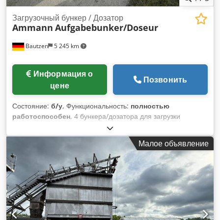
Загрузочный бункер / Дозатор
Ammann
Aufgabebunker/Doseur
Bautzen
5 245 km
Информация о
Позвонить
цене
Состояние:
б/у
, Функциональность:
полностью
работоспособен
, 4 бункера/дозатора для загрузки
материала Dcjdpfx Aszq S Huskhok -Выгрузочный конвейер
-Транспортер/передающий конвейер
Малое объявление
-Электрооборудование (при наличии)