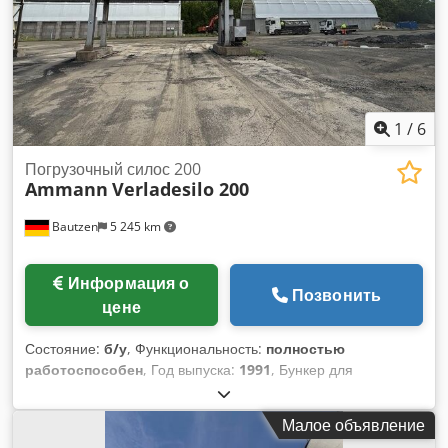
1
/
6
Погрузочный силос 200
Ammann
Verladesilo 200
Bautzen
5 245 km
Информация о
Позвонить
цене
Состояние:
б/у
, Функциональность:
полностью
работоспособен
, Год выпуска:
1991
, Бункер для
перегрузки материалов, бывший в употреблении.
Производитель: Ulrich. Общий объем: 200 тонн. Dcedpfx
Малое объявление
Aozq S Ewjkhsk -Конвейерная лента. -Подъемная лебедка.