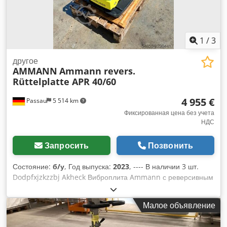
1
/
3
другое
AMMANN
Ammann revers.
Rüttelplatte APR 40/60
4 955 €
Passau
5 514 km
Фиксированная цена без учета
НДС
Запросить
Позвонить
Состояние:
б/у
, Год выпуска:
2023
, ---- В наличии 3 шт.
Dodpfxjzkzzbj Akheck Виброплита Ammann с реверсивным
ходом, модель APR 40/60 Инв. номер: 100563147 Год
выпуска: 2023 Виброплита Ammann с реверсивным ходом,
Малое объявление
модель APR 40/60 Инв. номер: 100563148 Год выпуска:
2023 Технические характеристики: Двигатель: Hatz /