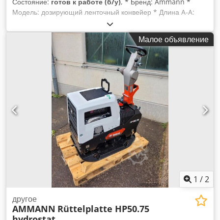
Состояние:
готов к работе (б/у)
, * Бренд: Ammann *
Модель: дозирующий ленточный конвейер * Длина A-A:
1700 мм * Ширина ленты: 650 мм Djdpfx Aksywm I Nehsck
* Привод: мотор-редуктор 1,5 кВт * В наличии: 6 штук.
Малое объявление
1
/
2
другое
AMMANN
Rüttelplatte HP50.75
hydrostat.