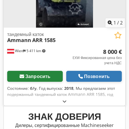
1
/
2
тандемный каток
Ammann
ARR 1585
8 000 €
Wien
5 411 km
EXW Фиксированная цена без
учета НДС
Запросить
Позвонить
Состояние:
б/у
, Год выпуска:
2018
, Мы предлагаем этот
подержанный тандемный каток Ammann ARR 1585, год
выпуска 2018. Тип: ARR 1585 Djdpfxjzddcpo Akhjck
Серийный номер: 558D063 Эксплуатационная масса: 1 395
кг Максимальная масса: 1 405 кг Номинальная мощность:
ЗНАК ДОВЕРИЯ
13,2 кВт Год выпуска: 2018 Если у вас есть вопросы или
необходима дополнительная информация, пожалуйста,
Дилеры, сертифицированные Machineseeker