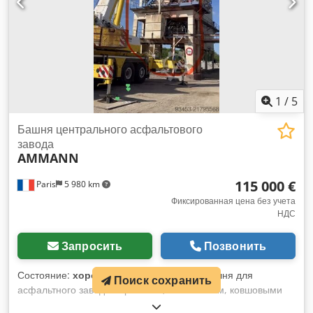
1
/
5
Башня центрального асфальтового
завода
AMMANN
115 000 €
Paris
5 980 km
Фиксированная цена без учета
НДС
Запросить
Позвонить
Состояние:
хорошее состояние (б/у)
, Башня для
Поиск сохранить
асфальтного завода с грохотом, смесителем, ковшовыми
элеваторами... Производительность 160 тонн в час.