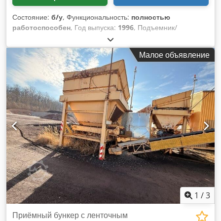
Состояние:
б/у
, Функциональность:
полностью
работоспособен
, Год выпуска:
1996
, Подъемник/
норийный механизм. Djdpfx Ajzq S Daskheck Используется
в качестве конвейера для транспортировки сыпучих
Малое объявление
материалов. Высота: 26 м.
1
/
3
Приёмный бункер с ленточным