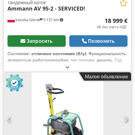
тандемный каток
Ammann
AV 95-2 - SERVICED!
18 999 €
Łaziska Górne
5 131 km
VB без учета НДС
Запросить
Позвонить
Состояние:
отличное состояние (б/у)
, Функциональность:
полностью работоспособен
, тип топлива:
дизель
, Год
выпуска:
2011
, моточасы:
4 408 h
, Оборудование:
бортовой компьютер, гидравлика захвата,
Малое объявление
дополнительные фары, низкий уровень шума, полный
привод
, Продается дорожный каток, приобретенный у
первого владельца, который эксплуатировался в Дании.
Техника регулярно обслуживалась, работает без проблем.
Каток был проверен и подготовлен к продаже нашей
компанией. Каток имеет всего 4408 моточасов, что видно
по износу вальцов и состоянию всей машины! Дата
производства — декабрь 2010 года, фактическая
эксплуатация началась только весной 2011 года! - Мы