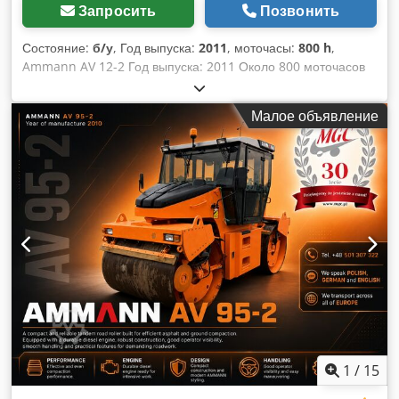
Запросить
Позвонить
Состояние:
б/у
, Год выпуска:
2011
, моточасы:
800 h
,
Ammann AV 12-2 Год выпуска: 2011 Около 800 моточасов
Недавно проведено техническое обслуживание В отличном
состоянии Djdpfx Ajxl Uy Tjkhsck Возможна доставка по
Малое объявление
всему миру!
1
/
15