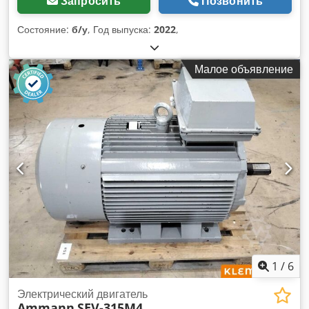
Запросить
Позвонить
Состояние:
б/у
, Год выпуска:
2022
,
Малое объявление
1
/
6
Электрический двигатель
Ammann
SEV-315M4