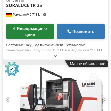
Universal
SORALUCE
TR 35
Германия
5 713 km
Информация о
Позвонить
цене
Состояние:
б/у
, Год выпуска:
2018
, Технические
характеристики: Ход по оси X: 3500 мм Ход по оси Y: 1300
мм Ход по оси Z: 1600 мм Размер стола: 3860 x 1200 мм
Частота вращения: 4.000 об/мин Крутящий момент на
Малое объявление
шпинделе: 900 Нм Устройство смены инструмента: 40
Крепление инструмента ISO: 50 Быстрый ход: 35 м/мин
Мощность привода фрезерного шпинделя: 43 кВт
Управление: TNC 640 HEIDENHAIN Вес станка ок.: 24 т
Универсальный ЧПУ станок для фрезерования с
консольной конструкцией и автоматической сменой
инструмента, Оснащение: • Универсальная фрезерная
головка H200 2,5 x 2,5 ° • Автоматический сменщик на 40
инструментов • 5-осевая интерполяция • DCM контроль