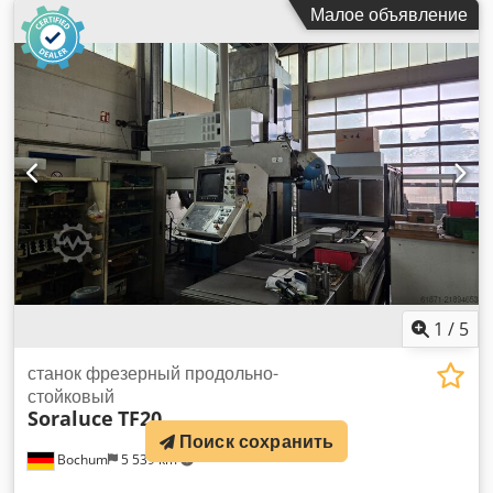
заверением или договором, и мы рекомендуем вам
Малое объявление
проверить все соответствующие детали.
1
/
5
станок фрезерный продольно-
стойковый
Soraluce
TF20
Поиск сохранить
Bochum
5 539 km