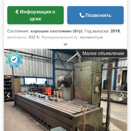
Информация о
Позвонить
цене
Состояние:
хорошее состояние (б/у)
, Год выпуска:
2018
,
моточасы:
432 h
, Функциональность:
полностью
работоспособен
, LAGUN BM4RT – фрезерный станок с
поворотным столом Производитель: Lagun Модель: BM4RT
Малое объявление
Год выпуска: 2018 Состояние: в рабочем состоянии,
бывший в употреблении, как новый Dcjdpezmpydsfx Abmok
Наработка: 1650 часов Наработка шпинделя: 438 часов
Система управления: Heidenhain iTNC 640 Имеется видео.
Дополнительная информация предоставляется по запросу.