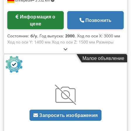
Ennepetal
5 552 km
Информация о
Позвонить
цене
Состояние:
б/у
, Год выпуска:
2000
, Ход по оси X: 3000 мм
Ход по оси Y: 1400 мм Ход по оси Z: 1500 мм Размеры
стола: 3200 x 1100 мм Система управления: TNC 430 B
Dcjdpfxszrpnxo Abmsk Диапазон скоростей вращения
Малое объявление
шпинделя: 60–4000 об/мин Тип крепления шпинделя: ISO
50 Подачи: мм/мин Нагрузка на стол: 10 т Мощность
привода фрезерного шпинделя: 24 кВт Вылет: 1229 мм
Общая потребляемая мощность: 50 кВт Масса станка:
около 22 т Габаритные размеры: около 6,5 x 3 x 3 м
Система управления: Heidenhain TNC 430 B, цифровая.
Универсальная фрезерная головка автоматически
поворачивается и вращается с шагом 1,5°. Станок оснащен
20-позиционным автоматическим сменным устройством
Запросить изображения
инструмента, системой удаления стружки, быстроходным
шпинделем с регулируемой скоростью (30 000 об/мин) и
системой охлаждения струей жидкости. Общее время