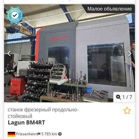
Поворотный стол 800x600 мм Размер стола 2500x1200 мм
Малое объявление
Подача 5-3000 мм/мин Шарико-винтовая передача
Технические данные предоставлены производителем или
владельцем и не являются для нас обязательными.
Оставляем за собой право предварительной продажи;
действуют исключительно наши общие условия продажи и
поставки. О нас Dedpoyqu Rqofx Abmjck - Более 400
собственных станков на складе - Более 15 000 м² складских
площадей, грузоподъёмность крана 70 т - Более 10 000
наименований аксессуаров для вашей мастерской Если вы
хотите продать станки, производственные линии или ваш
бизнес — обращайтесь к нам. Больше предложений на
нашем сайте. Осмотр возможен по предварительной
договоренности. Будем рады Вашему визиту. Ваша
команда Markus Hirsch
1
/
7
станок фрезерный продольно-
стойковый
Lagun
BM4RT
Friesenheim
5 785 km