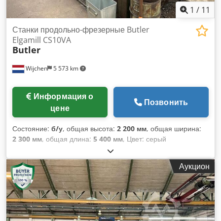
1
/
11
Станки продольно-фрезерные Butler
Elgamill CS10VA
Butler
Wijchen
5 573 km
Информация о
Позвонить
цене
Состояние:
б/у
, общая высота:
2 200 мм
, общая ширина:
2 300 мм
, общая длина:
5 400 мм
, Цвет: серый
Собственный вес: 12 000 кг Цена: по запросу Что такое
товары, предлагаемые в предпродаже на Second Owner?
Аукцион
Товары, предлагаемые в предпродаже, — это машины,
которые мы продаем в их текущем состоянии («как есть»).
Мы приобрели эти машины исключительно на основе
фотографий и продаем их с информацией, указанной в
объявлении. К сожалению, у нас нет дополнительной