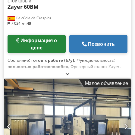
стойковый
Zayer
60BM
L'alcúdia de Crespíns
7 034 km
Информация о
Позвонить
цене
Состояние:
готов к работе (б/у)
, Функциональность:
полностью работоспособен
, Фрезерный станок Zayer,
модель 60BM, со столом 2030 мм x 700 мм, оснащен
цифровым индикатором координат, имеет приводной
Малое объявление
шпиндель. Ход по оси X: 1524 мм, ход шпинделя: 712 мм,
ход по оси Z: 560 мм, конус Морзе ISO 50, диапазон
скоростей: 24–1685 об/мин, мощность двигателя
шпинделя: 15 л. с. Станок в хорошем состоянии.
Приблизительный вес станка: 6500 кг. Dodpfx Abszmp
Insmsck