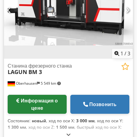
1
/
3
Станина фрезерного станка
LAGUN
BM 3
Oberhausen
5 549 km
Информация о
Позвонить
цене
Состояние:
новый
, ход по оси X:
3 000 мм
, ход по оси Y:
1 300 мм
, ход по оси Z:
1 500 мм
, быстрый ход по оси X:
30 000 м/мин
, быстрая подача по оси Y:
30 000 м/мин
,