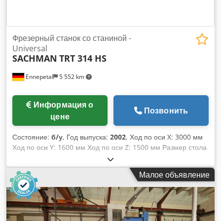
работы станка в режиме программы: 25 616 ч.
Фрезерный станок со станиной -
Universal
SACHMAN
TRT 314 HS
Ennepetal
5 552 km
Информация о
Позвонить
цене
Состояние:
б/у
, Год выпуска:
2002
, Ход по оси X: 3000 мм
Ход по оси Y: 1600 мм Ход по оси Z: 1500 мм Размер стола
(2 шт.): 2000 x 2000 мм Система управления: TNC 430 B
Диапазон частоты вращения шпинделя: 60–3600 об/мин
Малое объявление
Тип крепления шпинделя: ISO 50 Подачи: мм/мин
Dodpozrpnrofx Abmjck Нагрузка на стол: 10 т Мощность
привода фрезерной головки: 28 кВт Общая потребляемая
мощность: 48 кВт Масса станка: около 47 т Габаритные
размеры: около 6,5 x 3 x 3 м Система управления: