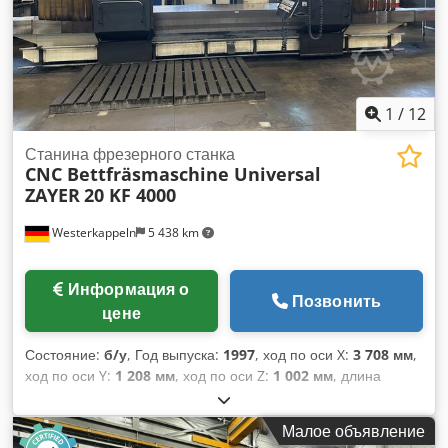
1
/
12
Станина фрезерного станка
CNC Bettfräsmaschine Universal
ZAYER
20 KF 4000
Westerkappeln
5 438 km
Информация о
Позвонить
цене
Состояние:
б/у
, Год выпуска:
1997
, ход по оси X:
3 708 мм
,
ход по оси Y:
1 208 мм
, ход по оси Z:
1 002 мм
, длина
подачи по оси X:
5 000 мм
, длина подачи по оси Y:
5 000
мм
, длина подачи по оси Z:
5 000 мм
, быстрый ход по оси
Малое объявление
X:
15 м/мин
, быстрая подача по оси Y:
15 м/мин
, быстрая