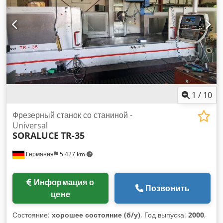
Heidenhain TNC 430 B, цифровая. Станок имеет 6
управляемых осей: X/Y/Z, ось C для поворота стола, а
также оси A и B типа «вилка-головка». Станок оснащен
системой охлаждения, 40-позиционным автоматическим
сменником инструмента, системой удаления стружки,
высокоскоростным шпинделем (30 000 об/мин) и 2
паллетами. Общее время работы станка в режиме
программы: 22 347 ч.
1
/
10
Фрезерный станок со станиной -
Universal
SORALUCE
TR-35
Германия
5 427 km
Информация о
Позвонить
цене
Состояние:
хорошее состояние (б/у)
, Год выпуска:
2000
,