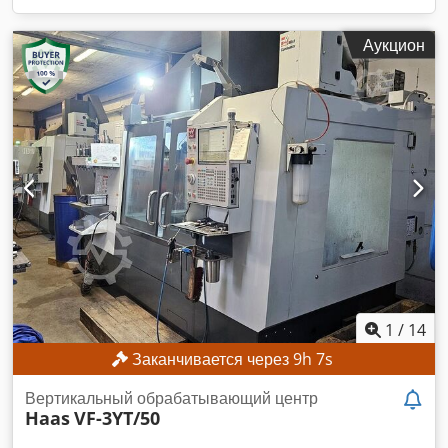
Аукцион
1
/
14
Заканчивается через
9
h
5
s
Вертикальный обрабатывающий центр
Haas
VF-3YT/50