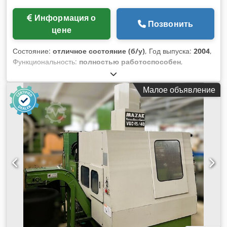
WhatsApp for more information.
Информация о
Позвонить
цене
Состояние:
отличное состояние (б/у)
, Год выпуска:
2004
,
Функциональность:
полностью работоспособен
,
Управление HEIDENHAIN iTNC 530 Размер стола: 1200 x
540 мм Нагрузка на стол: 1000 кг Перемещение по оси X:
Малое объявление
1000 мм Перемещение по оси Y: 540 мм Перемещение по
оси Z: 620 мм Расстояние между шпинделем и
поверхностью стола: 150 – 770 мм Обороты шпинделя:
10000 об/мин Chedpfx Acjw Afwaoysa Конус: SK40
Мощность привода: 10 / 17 кВт Магазин инструментов: 30
позиций Быстрые перемещения X/Y: 35 м/мин
Максимальная подача: 12000 мм/мин Вес: 5300 кг
Габариты (ДxШxВ): 2910 x 2500 x 2850 мм Комплектация,
оснащение: - Охладительная установка - Транспортер
стружки - Электронный ручной маховик - Документация
Станок использовался в ремонтной мастерской.
Использовался мало. Очень хорошее состояние.