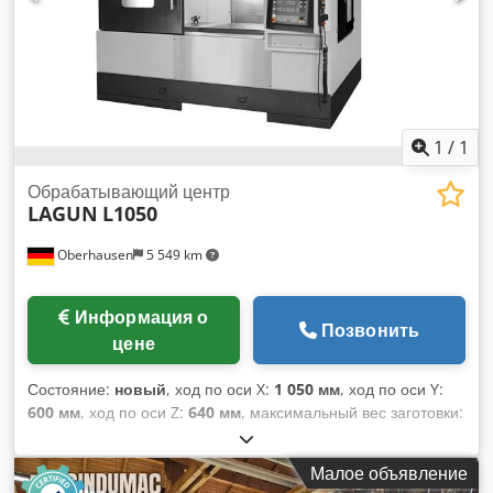
1
/
1
Обрабатывающий центр
LAGUN
L1050
Oberhausen
5 549 km
Информация о
Позвонить
цене
Состояние:
новый
, ход по оси X:
1 050 мм
, ход по оси Y:
600 мм
, ход по оси Z:
640 мм
, максимальный вес заготовки:
700 кг
, количество гнезд в инструментальном магазине:
30
,
производитель контроллеров:
HEIDENHAIN
, общий вес:
Малое объявление
8 000 кг
, длина стола:
1 150 мм
, ширина стола:
550 мм
,