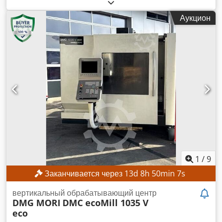
работоспособен
, ход по оси X:
1 040 мм
, ход по оси Y:
600
мм
, ход по оси Z:
500 мм
, модель контроллера:
Heidenhain
Аукцион
iTNC 530
, максимальная скорость шпинделя:
8 000 об/
мин
, ТЕХНИЧЕСКИЕ ХАРАКТЕРИСТИКИ ПЕРИФЕРИЯ Ось
X: 1040 мм Ось Y: 600 мм Ось Z: 500 мм РАБОЧИЙ СТОЛ
Площадь стола: 1250 × 600 мм Максимальная нагрузка на
стол: 600 кг ШПИНДЕЛЬ И ПАТРОН ДЛЯ ИНСТРУМЕНТА
Патрон для инструмента: SK 40 Скорость вращения
шпинделя: 1–8000 об/мин Крутящий момент шпинделя
S1/S6: 140/200 Нм Мощность двигателя шпинделя при
100/40 % времени работы: 13/19 кВт ПОДАЧИ И БЫСТРОЕ
ПЕРЕМЕЩЕНИЕ Диапазон подач: макс. 40 000 мм/мин
Быстрое перемещение по осям X и Z: макс. 70 м/мин
Быстрое перемещение по оси Y: макс. 40 м/мин СИСТЕМА
СМЕНЫ ИНСТРУМЕНТА Количество мест для инструмента:
30 Диаметр инструмента: макс. 100 мм Диаметр
1
/
9
инструмента при наличии свободных мест: макс. 140 мм
Заканчивается через
13
d
8
h
50
min
5
s
Длина инструмента: макс. 300 мм Вес инструмента: макс. 7
кг СИСТЕМА ПОДАЧИ ОХЛАЖДАЮЩЕЙ ЖИДКОСТИ
вертикальный обрабатывающий центр
Внутренняя подача охлаждающей жидкости через
DMG MORI
DMC ecoMill 1035 V
шпиндель: 20 бар МОТОЧАСЫ Общее количество часов
eco
работы: 70 278 ч Часы работы шпинделя: 23 335 ч