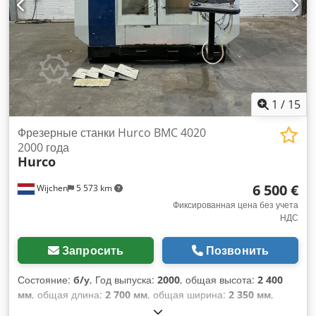
мм Максимальный вес заготовки: 300 кг Chjdpjzq Hwnefx
Acyja Количество позиций в сменном устройстве: 30 Конус
шпинделя: CAT 40 Максимальная частота вращения
шпинделя: 6000 об/мин Мощность двигателя шпинделя:
7,5 кВт Длина x ширина x высота: 2300,0 x 2400,0 x 2480,0
мм Вес: 4750 кг
1
/
15
Фрезерные станки Hurco BMC 4020
2000 года
Hurco
6 500 €
Wijchen
5 573 km
Фиксированная цена без учета
НДС
Запросить
Позвонить
Состояние:
б/у
, Год выпуска:
2000
, общая высота:
2 400
мм
, общая длина:
2 700 мм
, общая ширина:
2 350 мм
,
Цвет: Белый Собственный вес: 5000 кг ЧПУ Цифровой тип: