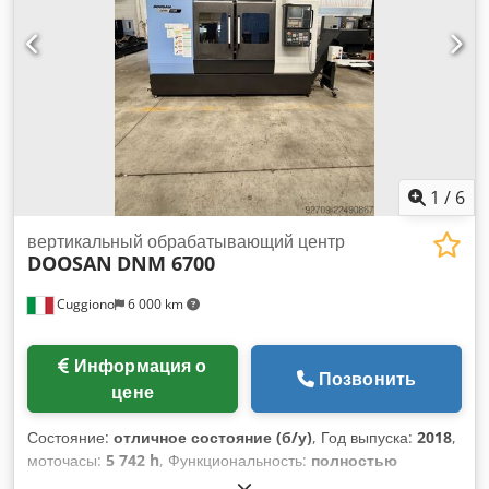
инструмента: SK 40 Диапазон скоростей вращения
шпинделя – плавно регулируемый: 20 – 8000 об/мин
Подачи – продольная/поперечная/вертикальная: 20000
мм/мин Быстроход: 25 м/мин Мощность двигателя привода
шпинделя: 13 кВт Габаритные размеры станка: 2,6 x 2,6 x
2,7 м Масса станка: приблизительно 4,1 т
1
/
6
вертикальный обрабатывающий центр
DOOSAN
DNM 6700
Cuggiono
6 000 km
Информация о
Позвонить
цене
Состояние:
отличное состояние (б/у)
, Год выпуска:
2018
,
моточасы:
5 742 h
, Функциональность:
полностью
работоспособен
, ход по оси X:
1 300 мм
, ход по оси Y:
670