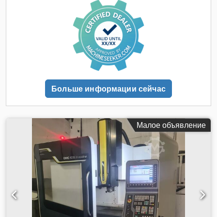
мин Оснащение/аксессуары: Удаление стружки: система
удаления стружки Система подачи СОЖ: система подачи
СОЖ Измерение заготовки: подготовлен интерфейс для
измерительного щупа, Renishaw 4-я ось: Lehmann EA-410
Режим наладки: электронное ручное колесо
Инструментальные державки: различные бывшие в
употреблении инструментальные державки SK40 Codpfx
Acjzng E Hjysha
Больше информации сейчас
Малое объявление