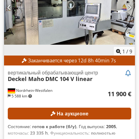
1
/
9
Заканчивается через
12
d
8
h
40
min
5
s
вертикальный обрабатывающий центр
Deckel Maho
DMC 104 V linear
Nordrhein-Westfalen
11 900 €
5 588 km
На аукционе
Состояние:
готов к работе (б/у)
, Год выпуска:
2005
,
моточасы:
23 335 h
, Функциональность:
полностью