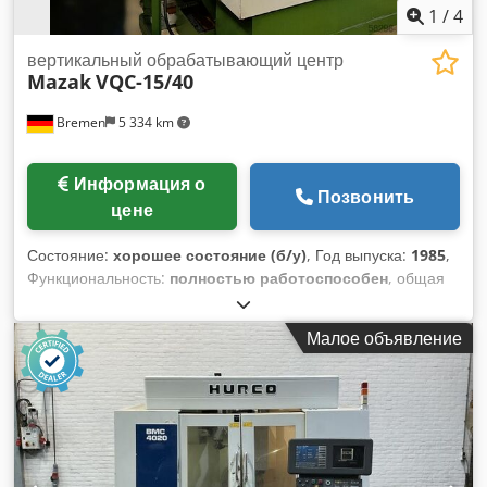
1
/
4
вертикальный обрабатывающий центр
Mazak
VQC-15/40
Bremen
5 334 km
Информация о
Позвонить
цене
Состояние:
хорошее состояние (б/у)
, Год выпуска:
1985
,
Функциональность:
полностью работоспособен
, общая
высота:
2 480 мм
, общая длина:
2 300 мм
, общая ширина:
2 400 мм
, общий вес:
4 750 кг
, максимальная скорость
Малое объявление
шпинделя:
6 000 об/мин
, Продажа осуществляется со
склада в Бремене. Производитель: Mazak, в комплекте со
стружкоотводящим устройством и дополнительным
оборудованием. Модель: VQC-15/40 Год выпуска: 1985
Технические характеристики: Ход по оси X: 560 мм Ход по
оси Y: 410 мм Ход по оси Z: 380 мм Система управления:
Mazatrol CAM M-2 Длина стола: 900 мм Ширина стола: 410