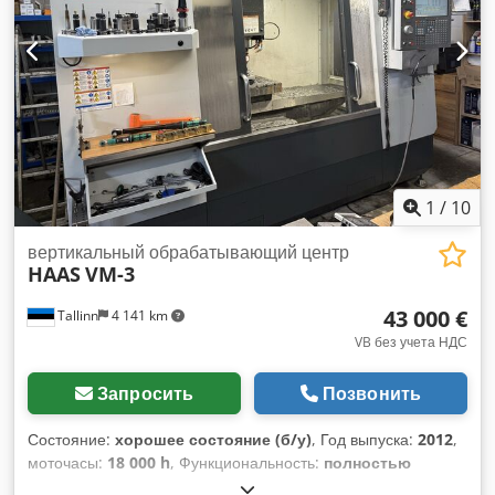
1
/
10
вертикальный обрабатывающий центр
HAAS
VM-3
43 000 €
Tallinn
4 141 km
VB без учета НДС
Запросить
Позвонить
Состояние:
хорошее состояние (б/у)
, Год выпуска:
2012
,
моточасы:
18 000 h
, Функциональность:
полностью
работоспособен
, номер машины/транспортного средства: