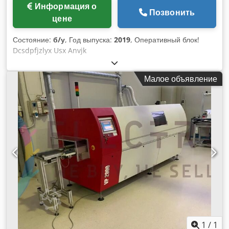
Информация о
Позвонить
цене
Состояние:
б/у
, Год выпуска:
2019
, Оперативный блок!
Dcsdpfjzlyx Usx Anvjk
Малое объявление
1
/
1