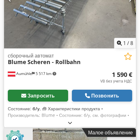
1
/
8
сборочный автомат
Blume
Scheren - Rollbahn
1 590 €
Aumühle
5 517 km
VB без учета НДС
Запросить
Позвонить
Состояние:
б/у
, 🧰 Характеристики продукта •
Производитель: Blume • Состояние: б/у, см. фотографии •
Цвет: оцинкованный • Длина: выдвижная, до 6,2 м •
Ширина: 75 см • Высота: регулируемая, 73–113 см •
Малое объявление
Диаметр роликов: 5 см • Общая ширина роликов: 60,5 см •