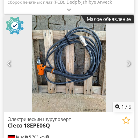
сборок печатных плат (PCB). Dedpfxjzhlbye Anveck
Доступно всего 2 единицы.
Малое объявление
1
/
5
Электрический шуруповёрт
Cleco
18EPE06Q
Kusel
5 703 km