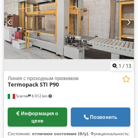
1
/
13
Линия с проходным прижимом
Termopack
STI P90
Scerne
6 012 km
Информация о
Позвонить
цене
Состояние:
отличное состояние (б/у)
, Функциональность: