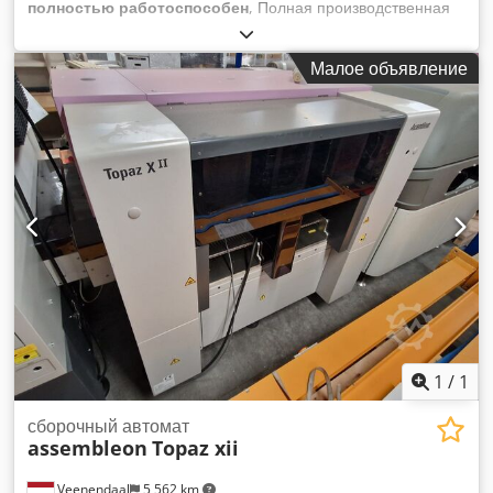
полностью работоспособен
, Полная производственная
линия. Гидравлический проходной пресс для изготовления
мебели. Dedpfx Anezk Tqusvjck Конвейерные ленты для
Малое объявление
автоматизированной транспортировки. Трансферный
механизм. 2 опрокидывателя.
1
/
1
сборочный автомат
assembleon
Topaz xii
Veenendaal
5 562 km