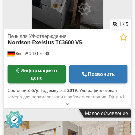
1
/
5
Печь для УФ-отверждения
Nordson
Exelsius TC3600 V5
Berlin
5 181 km
Информация о
Позвонить
цене
Состояние:
б/у
, Год выпуска:
2019
, Ультрафиолетовая
камера для полимеризации в рабочем состоянии! Djdpozl
Sykefx Anveck
Малое объявление