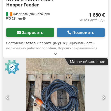
Hopper
Feeder
1 680 €
Флаг Ирландии Ирландия
5 921 km
VB без учета НДС
Запросить
Позвонить
Состояние:
готов к работе (б/у)
, Функциональность:
полностью работоспособен
, Хорошо сохранившийся
бункерный подающий конвейер для подачи мелких
деталей в сборочную линию или подачи сыпучих деталей в
Малое объявление
вибрационный питающий лоток – конвейер из
нержавеющей стали – ленточный транспортер с
перегородками (в комплекте с запасной лентой) –
трехфазный мотор-редуктор – датчики 24 В DC (2 шт.) для
управления подачей ленты при необходимости Готов к
отправке по всему миру Дополнительные фото и видео
предоставляются по запросу Djdpjw D Ev Ejfx Anvjck