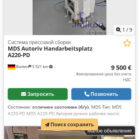
1
/
9
Система прессовой сборки
MDS
Autoriv Handarbeitsplatz
A220-PD
9 500 €
Borken
5 521 km
Фиксированная цена без учета
НДС
Запросить
Позвонить
Состояние:
отличное состояние (б/у)
, MDS Тип: MDS
A220-PD MDS A220-PD Авторив ручное рабочее место
Монтажная система A220-PD — это стационарное ручное
Поиск сохранить
рабочее место для установки прессуемых элементов.
Малое объявление
Предназначение: Машина служит для запрессовки