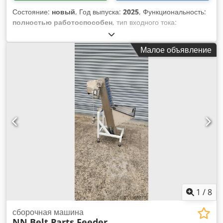
керамических плат (опционально) недоступная для
Состояние:
новый
, Год выпуска:
2025
, Функциональность:
установки область может быть другой *Материал печатной
полностью работоспособен
, тип входного тока:
платы: Фенольная смола/FR4/композитные материалы. Для
трёхфазный
, срок гарантии:
12 месяцы
, входное
керамических плат требуются специальные секции
напряжение:
220 V
, управляющее напряжение:
220 V
,
конвейера (опционально) *Позиционирование печатной
Малое объявление
Оборудование:
Маркировка CE
, Высокоточная,
платы: Фиксация опорными штифтами: регулируемая
настраиваемая полностью автоматическая машина для
Подъемные штифты: регулируемые Боковой зажим:
наполнения и укупорки оральных бутылочек. Djdpfx Anexl
регулируемый Конечный упор (буфер ожидания печатной
Edcjvsck
платы): регулируемый *Высота транспортировки печатной
платы: 900 мм ± 10 мм (35,4" ± 0,4") – стандартно SMEMA
953 мм ± 12,5 м
1
/
8
сборочная машина
NN Belt Parts Feeder