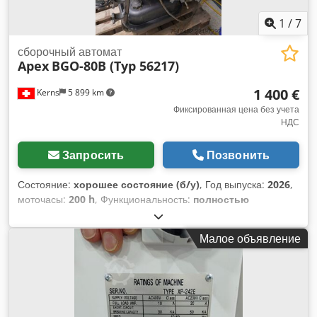
1
/
7
сборочный автомат
Apex
BGO-80B (Typ 56217)
1 400 €
Kerns
5 899 km
Фиксированная цена без учета
НДС
Запросить
Позвонить
Состояние:
хорошее состояние (б/у)
, Год выпуска:
2026
,
моточасы:
200 h
, Функциональность:
полностью
работоспособен
, общий вес:
59 кг
, входное напряжение:
230 V
, общая длина:
1 330 мм
, общая высота:
1 028 мм
,
Малое объявление
общая ширина:
568 мм
, Предлагается к продаже
профессиональная масляная тепловая пушка непрямого
нагрева APEX модели BGO-80B (тип 56217), тепловая
мощность 80 кВт, год выпуска 01/2026, в комплекте с
внешней топливной емкостью объемом 1000 литров и