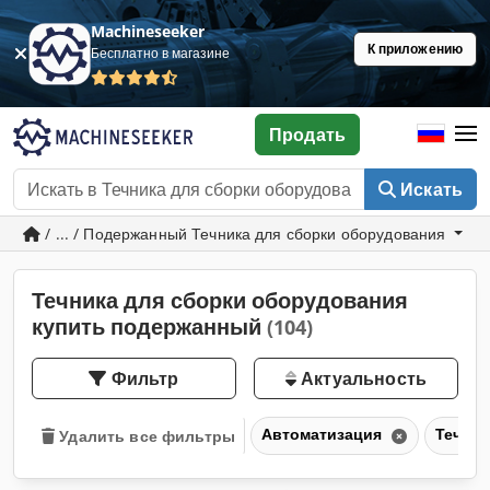
Machineseeker
К приложению
Бесплатно в магазине
Продать
Искать
/ ... / Подержанный Течника для сборки оборудования
Течника для сборки оборудования
купить подержанный
(104)
Фильтр
Актуальность
Автоматизация
Течник
Удалить все фильтры