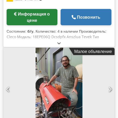
Информация о
Позвонить
цене
Состояние:
б/у
, Количество: 4 в наличии Производитель:
Cleco Модель: 18EPE06Q Dcsdpfx Anszlua Tevek Тип
продукта: Электрический прецизионный шуруповерт
Состояние: б/у Конструкция: в виде пистолета Область
Малое объявление
применения: промышленная сборка Привод: электрический
Назначение: работы по закручиванию с контролируемым
моментом Подходит для: производственных рабочих мест
Промышленное исполнение: да