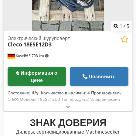
1
/
5
Электрический шуруповёрт
Cleco
18ESE12D3
Kusel
5 703 km
Информация о
Позвонить
цене
Состояние:
б/у
, Количество в наличии: 4 Производитель:
Cleco Модель: 18ESE12D3 Тип продукта: Электрический
динамометрический шуруповерт Dcsdpfozhnzcox Anvek
Состояние: б/у Исполнение: Встроенный шуруповерт
(inline) Область применения: Промышленная серийная
ЗНАК ДОВЕРИЯ
сборка Привод: электрический Использование:
Контролируемая винтовая сборка Подходит для:
Дилеры, сертифицированные Machineseeker