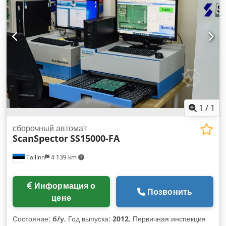
1
/
1
сборочный автомат
ScanSpector
SS15000-FA
Tallinn
4 139 km
Информация о
Позвонить
цене
Состояние:
б/у
, Год выпуска:
2012
, Первичная инспекция