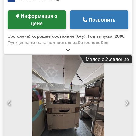
Информация о
Позвонить
цене
Состояние:
хорошее состояние (б/у)
, Год выпуска:
2006
,
Функциональность:
полностью работоспособен
,
Технические характеристики (Подробности об
установленных опциях см. выше) *Assembleon Philips
Малое объявление
Topaz – высокопроизводительный модуль для установки
компонентов Оптимальная скорость установки: 14 000
компонентов в час (CPH) с одновременным захватом
Номинальная скорость установки: 9 000–11 000
компонентов в час *Применимые компоненты: 0402–SOP,
SOJ, PLCC 25 мм (1,0") с линейным датчиком и камерой QFP
21 мм с шагом выводов до 0,65 мм (25 мил) с
использованием системы линейного датчика и камеры QFP
32 мм (1,26") с шагом выводов до 0,5 мм (20 мил) –
опциональная система камеры для обзора области
*Максимальная высота компонента: 6,5 мм *Точность
установки Philips Topaz: (x, y) 3σ 0,08 мм для чипов и SOIC