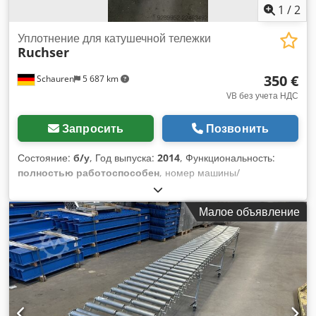
1
/
2
Уплотнение для катушечной тележки
Ruchser
350 €
Schauren
5 687 km
VB без учета НДС
Запросить
Позвонить
Состояние:
б/у
, Год выпуска:
2014
, Функциональность:
полностью работоспособен
, номер машины/
транспортного средства:
E-018455
, В продаже 2 штуки.
Dcedpfx Anezqvafsvjk 1 штука – синего цвета, 1 штука –
Малое объявление
зеленого цвета. Указана цена за одну штуку.