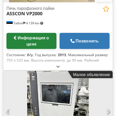
Печь парофазного пайки
ASSCON
VP2000
Tallinn
4 139 km
Информация о
Позвонить
цене
Состояние:
б/у
, Год выпуска:
2013
, Максимальный размер:
750 x 520 мм. Высота компонента: до 90 мм. Рабочий
модуль. Djdpfx Anozlywqovsck
Малое объявление