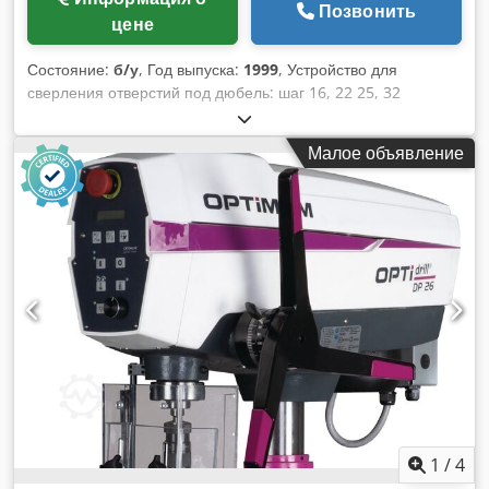
Позвонить
цене
Состояние:
б/у
, Год выпуска:
1999
, Устройство для
сверления отверстий под дюбель: шаг 16, 22 25, 32
Глубина сверления: 145 мм Длина паза: 240 мм Диапазон
регулировки высоты: 135 мм Мощность двигателя: 1,5 кВт
Малое объявление
Скорость: 2800 об/мин Вытяжное соединение: 100 мм
Dedpfx Aev S Diued Sswa Длина машины: 1280 мм Ширина
машины: 960 мм Вес: 250 кг.
1
/
4