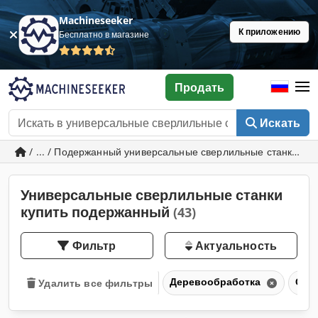
Machineseeker
К приложению
Бесплатно в магазине
Продать
Искать
/ ... / Подержанный универсальные сверлильные станки
Универсальные сверлильные станки
купить подержанный
(43)
Фильтр
Актуальность
Деревообработка
Све
Удалить все фильтры