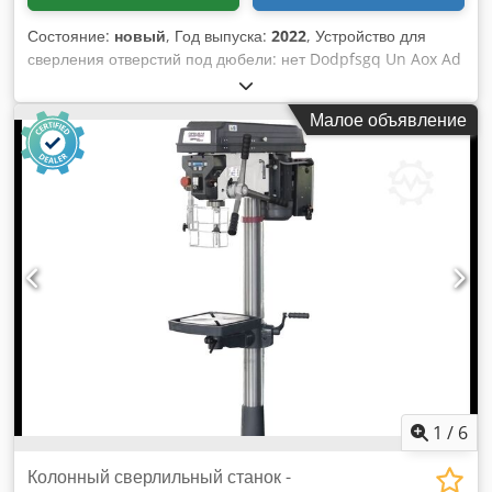
Состояние:
новый
, Год выпуска:
2022
, Устройство для
сверления отверстий под дюбели: нет Dodpfsgq Un Aox Ad
Sjwa Глубина сверления: 150 мм Длина щелевого
отверстия: 180 мм Ход регулировки высоты: 145 мм
Малое объявление
Мощность двигателя: 1,5 кВт Скорость: 3000 об/мин
Всасывающий патрубок: 100 мм Длина машины: 1280 мм
Ширина машины: 960 мм Вес: 240 кг
1
/
6
Колонный сверлильный станок -