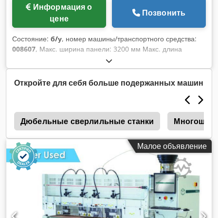
Информация о
Позвонить
цене
Состояние:
б/у
, номер машины/транспортного средства:
008607
, Макс. ширина панели: 3200 мм Макс. длина
панели: 1000 мм Dsdpfx Ajzqz N Eod Sewa Количество
агрегатов: 6 Количество агрегатов: 4 Боковые
горизонтальные группы: да
Откройте для себя больше подержанных машин
и
Дюбельные сверлильные станки
Многошпин
Малое объявление