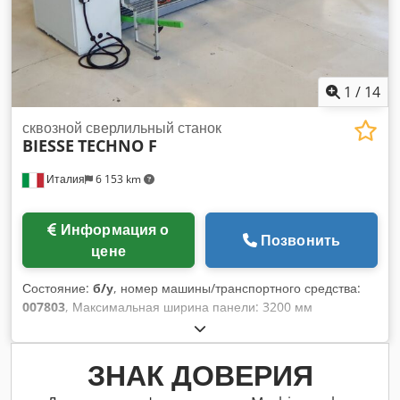
1
/
14
сквозной сверлильный станок
BIESSE
TECHNO F
Италия
6 153 km
Информация о
Позвонить
цене
Состояние:
б/у
, номер машины/транспортного средства:
007803
, Максимальная ширина панели: 3200 мм
Максимальная длина панели: 1000 мм Количество
агрегатов: 4 Dsdpeyhbhwefx Ad Sswa Позиционирование
через NC-управление: да Боковые горизонтальные группы:
ЗНАК ДОВЕРИЯ
да