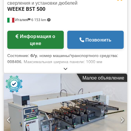
сверления и установки дюбелей
WEEKE
BST 500
Италия
6 153 km
Информация о
Позвонить
цене
Состояние:
б/у
, номер машины/транспортного средства:
008406
, Максимальная ширина панели: 1000 мм
Максимальная длина панели: 2500 мм Количество
инжекторов: 12 Dsdpeyl Ihxefx Ad Sjwa
Малое объявление