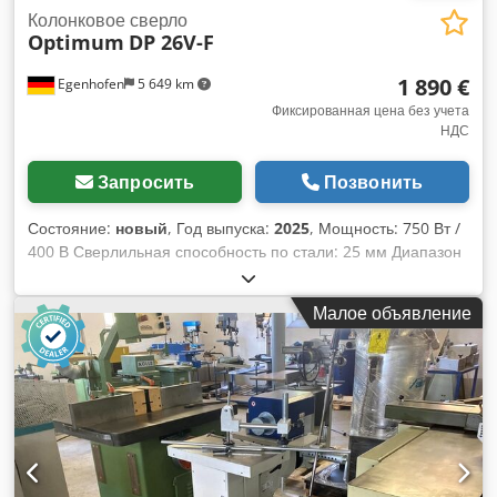
Колонковое сверло
Optimum
DP 26V-F
1 890 €
Egenhofen
5 649 km
Фиксированная цена без учета
НДС
Запросить
Позвонить
Состояние:
новый
, Год выпуска:
2025
, Мощность: 750 Вт /
400 В Сверлильная способность по стали: 25 мм Диапазон
оборотов: 60 - 3050 об/мин Посадка шпинделя: MK3 Ход
пиноли: 95 мм Dwsdsir Embspfx Ad Sea Вылет шпинделя:
Малое объявление
209 мм Размер стола: 308 мм x 308 мм Быстрозажимной
патрон: 1 - 16 мм Вес: 107 кг