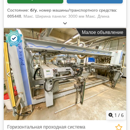
Состояние:
б/у
, номер машины/транспортного средства:
005448
, Макс. Ширина панели: 3000 мм Макс. Длина
панели: 1350 мм Dwjdpjwcydzjfx Ad Sea Количество
форсунок: 24
Малое объявление
1
/
6
Горизонтальная проходная система