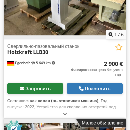
1
/
6
Сверлильно-пазовальный станок
Holzkraft
LLB30
2 900 €
Egenhofen
5 649 km
Фиксированная цена без учета
НДС
Запросить
Позвонить
Состояние:
как новая (выставочная машина)
, Год
выпуска:
2022
, Устройство для сверления отверстий под
дюбели: шаг 16, 22 25, 32 Глубина сверления: 150 мм
Длина паза: 250 мм Диапазон регулировки высоты: 145 мм
Малое объявление
Мощность двигателя: 1,5 кВт Djdpfjgzlq Eex Ad Sowa