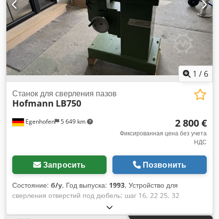
1
/
6
Станок для сверления пазов
Hofmann
LB750
2 800 €
Egenhofen
5 649 km
Фиксированная цена без учета
НДС
Запросить
Позвонить
Состояние:
б/у
, Год выпуска:
1993
, Устройство для
сверления отверстий под дюбель: шаг 16, 22 25, 32
Глубина сверления: 145 мм Длина паза: 240 мм Диапазон
регулировки высоты: 135 мм Мощность двигателя: 1,3 / 1,8