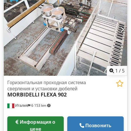
1
/
5
Горизонтальная проходная система
сверления и установки дюбелей
MORBIDELLI
FLEXA 902
Италия
6 153 km
Информация о
Позвонить
цене