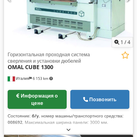
1
/
4
Горизонтальная проходная система
сверления и установки дюбелей
OMAL
CUBE 1300
Италия
6 153 km
Информация о
Позвонить
цене
Состояние:
б/у
, номер машины/транспортного средства:
008692
, Максимальная ширина панели: 3000 мм.
Максимальная длина панели: 1300 мм. Количество
агрегатов: 1. Количество инжекторов: 1. Dsdpfx Adsznkqms