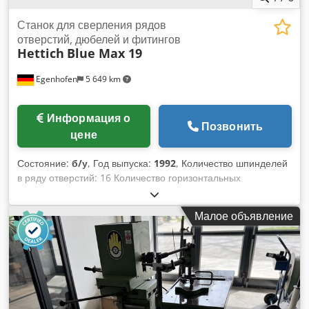
Станок для сверления рядов
отверстий, дюбелей и фитингов
Hettich
Blue Max 19
Egenhofen
5 649 km
Информация о
Позвонить
цене
Состояние:
б/у
, Год выпуска:
1992
, Количество шпинделей
в ряду отверстий: 16 Количество горизонтальных
шпинделей: 5 Головка для сверления чашечных петель: да
Шаг сверл: 32 мм Прижимное устройство: да /
Малое объявление
пневматическое Потребляемая мощность: 2,2 кВт Dwodpfx
Adewv Nb No Sja Сверлильный агрегат: поворотный