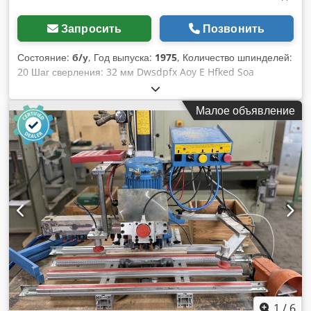
Запросить
Позвонить
Состояние:
б/у
, Год выпуска:
1975
, Количество шпинделей:
20 Шаг сверления: 32 мм Dwsdpfx Aoy E Hfked Soa
Потребляемая мощность: 1,8 кВт
Малое объявление
1
/
6