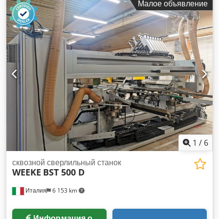
Малое объявление
Sswa Позиционирование с помощью системы ЧПУ: да.
1
/
6
сквозной сверлильный станок
WEEKE
BST 500 D
Италия
6 153 km
Информация о