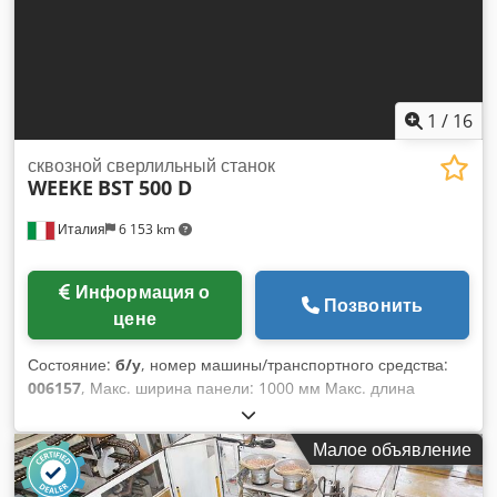
1
/
16
сквозной сверлильный станок
WEEKE
BST 500 D
Италия
6 153 km
Информация о
Позвонить
цене
Состояние:
б/у
, номер машины/транспортного средства:
006157
, Макс. ширина панели: 1000 мм Макс. длина
панели: 2500 мм Количество агрегатов: 5 Количество
агрегатов: 1 Позиционирование с помощью NC-
Малое объявление
управления: да Dwsdpfxoy Nkyas Ad Ssa Боковые
горизонтальные группы: да