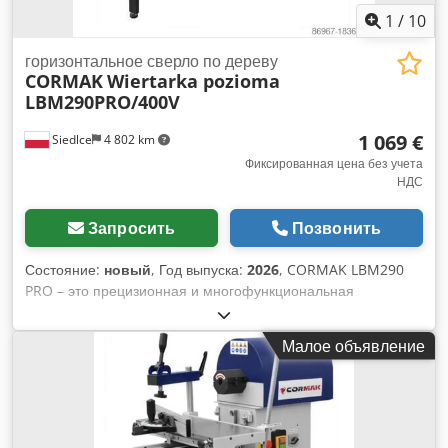
1
/
10
горизонтальное сверло по дереву
CORMAK
Wiertarka pozioma
LBM290PRO/400V
1 069 €
Siedlce
4 802 km
Фиксированная цена без учета
НДС
Запросить
Позвонить
Состояние:
новый
, Год выпуска:
2026
, CORMAK LBM290
PRO – это прецизионная и многофункциональная
горизонтальная дрель для работы с деревом,
разработанная для интенсивного использования на
Малое объявление
столярных, мебельных и производственных предприятиях.
Благодаря своей устойчивой конструкции и богатому
оснащению, станок обеспечивает максимальную
производительность и повторяемость сверления, даже при
выполнении самых сложных проектов. Основные