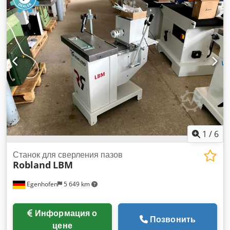
Скорость: 3000 об/мин Всасывающий патрубок: 100 мм
Длина машины: 1280 мм Ширина машины: 960 мм Вес: 160
кг
1
/
6
Станок для сверления пазов
Robland
LBM
Egenhofen
5 649 km
Информация о
Позвонить
цене