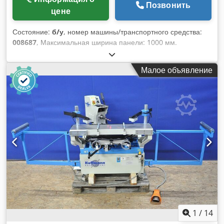
Позвонить
цене
Состояние:
б/у
, номер машины/транспортного средства:
008687
, Максимальная ширина панели: 1000 мм.
Максимальная длина панели: 2500 мм. Количество узлов:
8. Dsdpfxozmmt Ie Ad Sswa Наличие боковых
Малое объявление
горизонтальных групп: да.
1
/
14