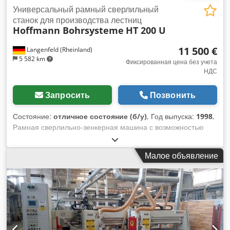
Универсальный рамный сверлильный
станок для производства лестниц
Hoffmann Bohrsysteme
HT 200 U
11 500 €
Langenfeld (Rheinland)
5 582 km
Фиксированная цена без учета
НДС
Запросить
Позвонить
Состояние:
отличное состояние (б/у)
, Год выпуска:
1998
,
Рамная сверлильно-зенкерная машина с возможностью
сверления длинных отверстий Hofmann HT 200 U с
регулировкой угла наклона. Специализированная
Малое объявление
сверлильная машина для производства лестниц, окон и для
универсального применения благодаря пневматической
регулировке по высоте. Наклонное сверление и сверление
отверстий для шкантов легко реализуется благодаря
поворотной сверлильной головке. Двигатель с реверсом,
две скорости. Dsdeyfta Topfx Ad Sswa Мощность двигателя
1,5 / 1,8 кВт, 1400 / 2800 об/мин. Запуск двигателя с