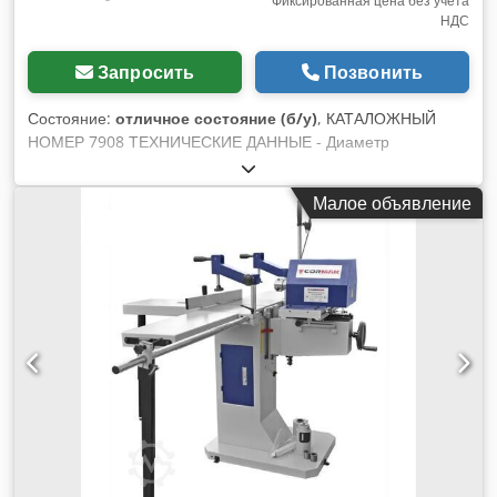
Фиксированная цена без учета
НДС
Запросить
Позвонить
Состояние:
отличное состояние (б/у)
, КАТАЛОЖНЫЙ
НОМЕР 7908 ТЕХНИЧЕСКИЕ ДАННЫЕ - Диаметр
инструмента, цанга Wescott: 0–20 мм - Макс. глубина
сверления: 155 мм - Макс. длина фрезерования: 250 мм -
Малое объявление
Регулировка сверлильного аппарата: вперед/назад, вправо/
влево + угол - Регулировка стола: вверх/вниз - Угол
поворота стола: 0–45° - Размеры рабочей поверхности
стола: 600x320 мм - Четырёхпозиционная головка: 16-22-
25-32 мм - Прижимы для материала: 2 шт. - Мощность
двигателя: 2,2 кВт - Габариты (Д/Ш/В): 1050x800x1250 мм -
Вес: 200 кг ПРЕИМУЩЕСТВА – Немецкое производство –
Очень хорошее состояние – Эксцентриковые прижимы, 2
шт. – Без перекраски – Бывшая в эксплуатации
сверлильная машина Dwjdjzr I H Tjpfx Ad Sja Цена нетто: 6
500 PLN Цена нетто: 1 550 EUR (в зависимости от курса 4,2
EUR) (Цены могут изменяться при значительных
колебаниях курса)