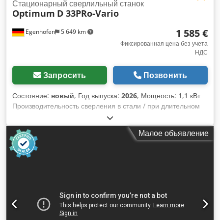
Стационарный сверлильный станок
Optimum
D 33PRo-Vario
1 585 €
Egenhofen
5 649 km
Фиксированная цена без учета
НДС
Запросить
Позвонить
Состояние:
новый
, Год выпуска:
2026
, Мощность: 1,1 кВт
Производительность сверления в стали / при длительном
сверлении: 30 мм / 25 мм диаметр Диапазон оборотов:
плавная регулировка 120 - 3000 мин⁻¹ Крепление
Малое объявление
шпинделя: MK-4 Dwjdpfx Aozhm D Aod Sja Ход сверла: 120
мм Вылет шпинделя: 254 мм Размер стола: 475 мм x 425
мм Наклон/поворот сверлильного стола: 45° влево / 360°
Диаметр колонны: 80 мм Быстрозажимной патрон: 1 - 16
мм Вес: 132 кг