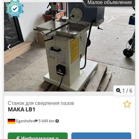
Малое объявление
кВт Скорость: 1400 / 2800 об/мин Dedpfx Aswhuu Eod Sjwa
Прижимное устройство: ручное Вытяжное соединение: 100
мм Длина машины: 1280 мм Ширина машины: 960 мм Вес:
300 кг.
1
/
6
Станок для сверления пазов
MAKA
LB1
Egenhofen
5 649 km
Информация о