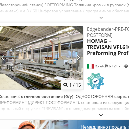
(Левосторонний станок) SOFTFORMING Толщина кромки в рулонох (м
(мин/макс) мм 8 / 60 Цифровое управление / программное обесп
Регулируемая скорость подачи (м/мин) 10 - 40 Credpfx Acst N H Ta
заготовки (опорные столы рабочих узлов) mm 30 - 80 ЗОНА ФОРМ
Edgebander-PRE-F
(жидкость уменьшающая липкость) Дробильные узлы KD 10 (2 x Kw 
POSTFORM)
для прямой кромки KS 10 (mm 120 x 2100) Агрегат чистового фрезе
HOMAG +
0°-20° Свободное место (mm 700) ЗОНА КРОМКООБЛИЦЕВАНИЯ: Кл
TREVISAN
VFL61
быстрой системой плавления) E34 softforming Прижимные ролики G
Preforming Prof
профильной кромки (софтформинга) с верхне-нижними ножами (вкл
Торцовочный агрегат HL 84 (2 x kW 0,8) 0°-30° (max 25 m/min) 1° А
0,55) 0°-30° (пневматическая регулировка) 2° Агрегат чистового фре
Roreto
6 121 km
(пневматическая регулировка) Пазовальный агрегат UF11 (1 x kW 4
(Pneumatic) Финишный агрегат (клеевая цикля + полировальный узе
1
/
15
Состояние:
отличное состояние (б/у)
, ОДНОСТОРОННЯЯ форматн
ПРЕФОРМИНГ (ДИРЕКТ ПОСТФОРМИНГ), состоящая из следующих с
портальный погрузчик "TREVISAN", с приводным роликовым конвей
кромкооблицовочный станок «HOMAG» мод. Profi VFL610/25/P/A Тол
макс мм 0,35 (для U и L профилей) Толщина панели (мин/макс) 16/
ширина мин мм 150 - Регулируемая скорость подачи (м/мин) 10 - 3
Немедленно продать