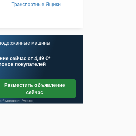
Транспортные Ящики
Фрезерные Станки С Чпу
Шиномонтажный Станок Грузовик
у
 подержанные машины
ие сейчас от 4,49 €
*
ионов покупателей
Разместить объявление
сейчас
 объявление/месяц