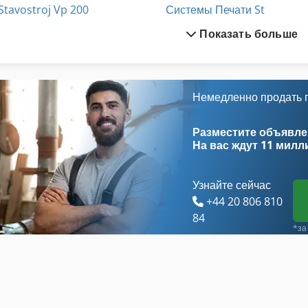
Stavostroj Vp 200
Системы Печати St
Показать больше
Вид Автомобиля
Станки По Металу
Горизонтально Расточной Станок С Чпу
Станки С Чпу
Гравировальные Станки С Чпу
Токарные Станки По Дерев
Немедленно продать
Древесины Станок С Инструменты И Аксессуары
Токарные Станки С Чпу
Разместите объявлен
На вас ждут
11 милл
Узнайте сейчас
+44 20 806 810
84
*за