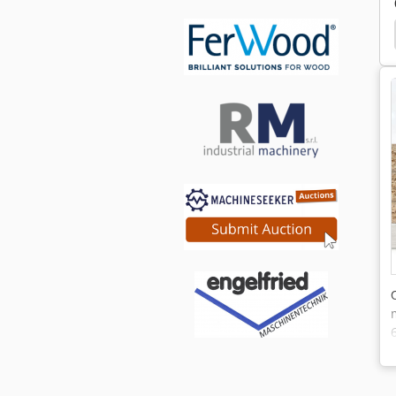
й Кромкооблицовочный Станок
Homag Kal 310