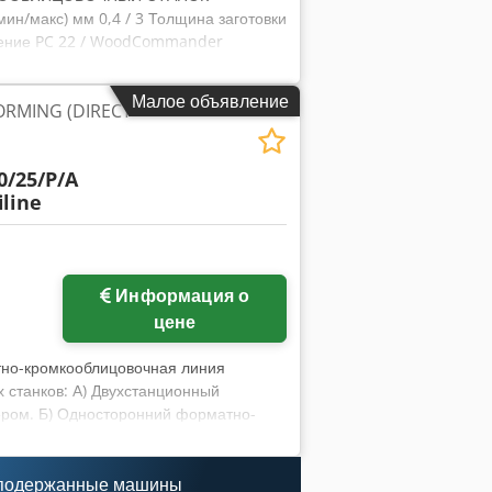
ин/макс) мм 0,4 / 3 Толщина заготовки
ечение PC 22 / WoodCommander
s Hof Ручная регулировка длины свеса
АТИРОВАНИЯ: Распылительный агрегат
Малое объявление
ORMING (DIRECT
6,6) Шлифовальный ленточный агрегат
рования за софтформинг (2 x Kw 1,85)
еенаносящий узел (клеерасплав с
0/25/P/A
 (револьвер) для прямой и
iline
адыш) Держатель для бобин E3 (№ 6)
грегат чистового фрезерования (2 x kW
зерования (2 x kW 0,55) 0°-30°
) 0°-90° Профильная цикля PN20
Информация о
л) FA11
цене
о-кромкооблицовочная линия
танков: А) Двухстанционный
ером. Б) Односторонний форматно-
щина кромки в рулонах (мин/макс)
30 мм (опционально 50 мм) Рабочая
2 Числовое управление / Программное
 подержанные машины