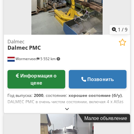
1
/
9
Dalmec
Dalmec
PMC
Wormerveer
5 552 km
Информация о
Позвонить
цене
Год выпуска:
2000
, состояние:
хорошее состояние (б/у)
,
DALMEC PMC в очень чистом состоянии, включая 4 x Atlas
Copco Power Focus 4000 Crsdpenpxmlsfx Aa Dof
Малое объявление