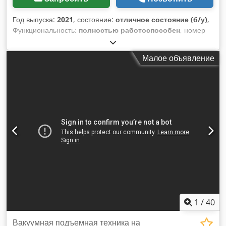
Год выпуска:
2021
, состояние:
отличное состояние (б/у)
,
Функциональность:
полностью работоспособен
, номер
машины/транспортного средства:
EVTL-06B20-2103-02
, Мы
предлагаем этот вакуумный подъемник Etalon Alfa Kft
Малое объявление
Etalon Alfa Vacuum Lifter - 6000 мм, в отличном состоянии
и с небольшим пробегом, год выпуска 2021. Оборудование
продается в связи со сменой профиля деятельности и
переездом предприятия. Управление: AC 400V 50 Гц
Мощность: 9,6 А Рабочая зона/грузоподъемность: 6000 мм
/ 90 кг Если у вас есть вопросы или вам нужна
дополнительная информация, пожалуйста, напишите нам
сообщение или позвоните по телефону. Crodpfeyzipdsx Aa
Djf
1
/
40
Вакуумная подъемная техника на