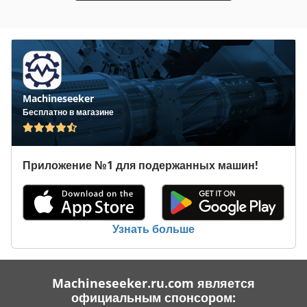
Линейное Руководство Автомобилей
Подъемно Транспортное Оборудование
Рабочая Транспортного Средства
Machineseeker
Транспортное Средство
Бесплатно в магазине
Транспортной Группы
Транспортные Средства
Приложение №1 для подержанных машин!
Услуги По Уборке Помещений Здания
Узнать больше
Machineseeker.ru.com является
официальным спонсором: