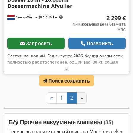
Doseermachine Afvuller
2 299 €
Nieuw-Vennep
5 579 km
Фиксированная цена без учета
НДС
Запросить
Позвонить
Состояние:
новый
, Год выпуска:
2026
, Функциональность:
полностью работоспособен
, общий вес:
30 кг
, общая
длина:
33 мм
, общая ширина:
40 мм
, общая высота:
130
мм
, рабочее давление:
2 балка
, конечное давление:
2
Поиск сохранить
балка
, срок гарантии:
24 месяцы
, Пневматическая
вакуумная машина для розлива жидкостей – постоянный
уровень наполнения Данная вакуумная машина для
«
1
2
»
розлива жидкостей работает полностью на пневматике и не
требует электричества. Для работы машины достаточно
небольшого компрессора. Благодаря принципу вакуумного
розлива с контролем постоянного уровня каждая бутылка
Б/у Прочие вакуумные машины
(35)
наполняется до точно одинакового уровня жидкости,
независимо от возможных различий в объёме бутылок. Это
Теперь выполните полный поиск на Machineseeker