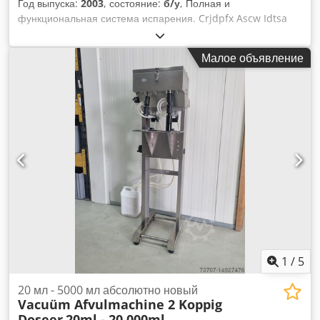
Год выпуска:
2003
, состояние:
б/у
, Полная и
функциональная система испарения. Crjdpfx Ascw Idtsa
Dsf Продаётся в продаже! Просто проводите меня, если у
вас есть вопросы.
Малое объявление
1
/
5
20 мл - 5000 мл абсолютно новый
Vacuüm Afvulmachine 2 Koppig
Doseer
20ml - 20.000ml