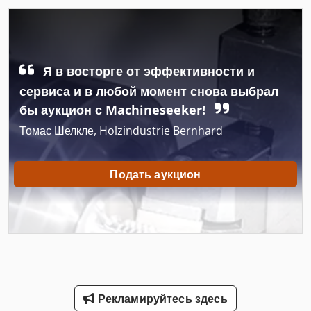
Neophot 2
Ng 200
Я в восторге от эффективности и
Nt 551
сервиса и в любой момент снова выбрал
Tur 560
бы аукцион с Machineseeker!
Томас Шелкле, Holzindustrie Bernhard
Автомобиль
Вид Автомобиля
Подать аукцион
Завод По Переработке Шин
Завод По Производству Окон
Инструкции По Эксплуатации
Инструкция По Эксплуатации
Рекламируйтесь здесь
Конструкция Автомобилей