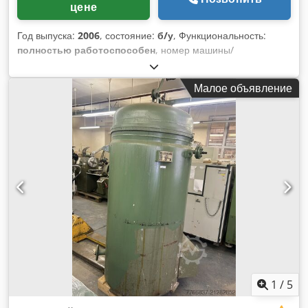
цене
Год выпуска:
2006
, состояние:
б/у
, Функциональность:
полностью работоспособен
, номер машины/
транспортного средства:
11176
, Мы предлагаем эту
бывшую в эксплуатации установку CemeCon CC 800/9
Малое объявление
HIPIMS магнитронного распыления PVD, год выпуска 2006.
Производитель: CemeCon Модель: CC 800/9 Серийный
номер: 11176 Год выпуска: 2006, модернизация 2013 и
2025 Вес: 3000 кг Класс защиты: IP 20 Мощность: 166 кВА
Количество испарителей: 6 Напряжение: 3×400/N/PE В
Частота: 50/60 Гц CemeCon CC800/9 HIPIMS - 6 катодов -
Все катоды — DC, 2 также HIPIMS - Аноды с бустером - 4
газа, из них 1 горючий - BIAS: DC, MF-импульсный или
HIPIMS - 3х нагрев - 2 турбомолекулярных насоса - 6-
позиционный стол - Много мишеней - Включая опцию
съёма сигнала BNC для пиков I, U, P на HIPIMS-катодах +
BIAS Crsdpfx Asx Tt T Roa Dsf - Много аксессуаров:
загрузочные принадлежности, запасные части, расходные
материалы - В 07/2023 система управления установкой
1
/
5
была обновлена до последней версии, проведено