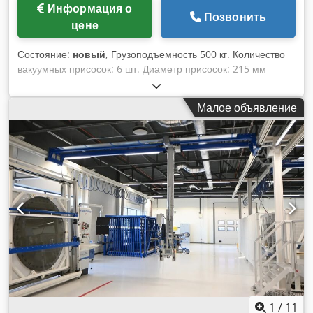
Информация о
Позвонить
цене
Состояние:
новый
, Грузоподъемность 500 кг. Количество
вакуумных присосок: 6 шт. Диаметр присосок: 215 мм
Производительность вакуумного насоса: 8,0 м³/ч Крановая
проушина: 80,0 мм Напряжение: 400 В Общая
Малое объявление
потребляемая мощность: 0,18 кВт Масса машины: ок. 120
кг Габаритные размеры: ок. 2400 x 1100 x 584 мм
Комплектация: - для горизонтальной транспортировки
гладких, сухих и герметичных плит - Прочная несущая
конструкция из стали - Покраска по RAL 2000, небольшая
собственная масса - Оцинкованная продольная траверса
длиной 2400 мм - 3 оцинкованные поперечные траверсы
длиной по 1000 мм - 6 подпружиненных, шарнирных и
регулируемых держателей присосок - 6 присосок Ø 215 мм
- Надёжный сухой роторно-пластинчатый вакуумный насос
с минимальным обслуживанием - Производительность
всасывания 8 м³/ч, предельный вакуум 85 % (150 мбар) - 3
фазы 230/400 В + PE, 50 Гц, кабель ок. 0,5 м Csdpfjxak
Ddox Aa Derf - Выдвигаемая ручка управления длиной
1
/
11