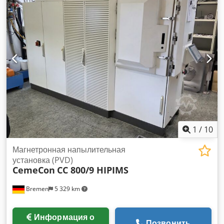
каждый.» «Старая цена Пакетное предложение за все 2
линии и 2 дополнительных вакуумных подъёмника — €75
000 (лучшая цена только при полной покупке 2 комплектов
и 2х подъёмников)» — Внимание! Новая цена: всё за €50
000 без НДС — Цены указаны без НДС, погрузка вилочным
погрузчиком отдельно (€250 за загрузку), доставка не
включена. Видео на Youtube: Данные ролики являются
примером; оборудование не идентично, но того же бренда.
1
/
10
Магнетронная напылительная
установка (PVD)
CemeCon
CC 800/9 HIPIMS
Bremen
5 329 km
Информация о
Позвонить