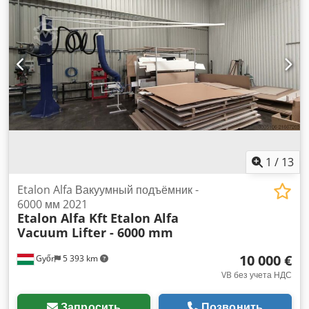
локаций в Европе: Нидерланды, Германия, Румыния.
Codpfxsytcnvo Aa Derf
1
/
13
Etalon Alfa Вакуумный подъёмник -
6000 мм 2021
Etalon Alfa Kft
Etalon Alfa
Vacuum Lifter - 6000 mm
10 000 €
Győr
5 393 km
VB без учета НДС
Запросить
Позвонить