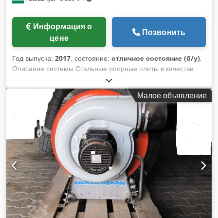
Информация о
Позвонить
цене
Год выпуска:
2017
, состояние:
отличное состояние (б/у)
,
Описание системы Стальные опорные плиты в качестве
основы системы и для размещения подъемных систем и
шейкеров Dwjdpfx Abjifkhasxsa Электрическая или
Малое объявление
электрогидравлическая подъемная система для
позиционирования транспортного средства 2 Мощные
шейкеры с электромагнитной фиксацией и стыковочная
система до 3,5 тонн Шкаф управления с управлением
шейкером Система ПК для контроля и оценки С
испытательным стендом для компонентов!