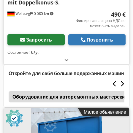
mit Doppelkonus-S.
490 €
Weilburg
5 585 km
Фиксированная цена НДС не
может быть выделен
Запросить
Позвонить
Состояние:
б/у
,
Откройте для себя больше подержанных машин
m
Оборудование для авторемонтных мастерских
Малое объявление