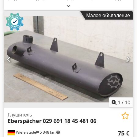
хранения материалов. Ширина 1500 мм. Глубина 500 мм.
Dsdpfxszmuvde Abxswa Высота 1950 мм. В наличии
Малое объявление
несколько штук.
1
/
10
Глушитель
Eberspächer
029 691 18 45 481 06
75 €
Wiefelstede
5 348 km