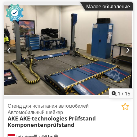
Малое объявление
1
/
15
Стенд для испытания автомобилей
Автомобильный шейкер
AKE AKE-technologies
Prüfstand
Komponentenprüfstand
Tatabánya
5 369 km