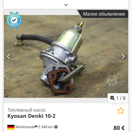
подъемная сдвижная крыша -Производитель: Monza, тип
люка Air Light 1 Ovp -Размер: 780 x 410 мм -Размеры
Малое объявление
коробки: 780/410/H55 мм Dwjdpfx Asv Avytobxsa -Вес: 5,3
кг
1
/
8
Топливный насос
Kyosan Denki
10-2
80 €
Wiefelstede
5 348 km