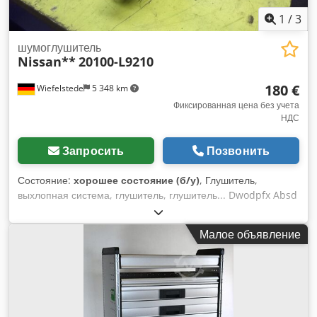
1
/
3
шумоглушитель
Nissan**
20100-L9210
180 €
Wiefelstede
5 348 km
Фиксированная цена без учета
НДС
Запросить
Позвонить
Состояние:
хорошее состояние (б/у)
, Глушитель,
выхлопная система, глушитель, глушитель... Dwodpfx Absd
Sx Nhjxea -Nissan -Типа: 20100-L9210 -Измерение: Ø
210/645 мм -Масса: 8,65 кг/сеть
Малое объявление