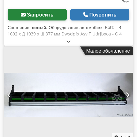
НДС
Запросить
Позвонить
Состояние:
новый
, Оборудование автомобиля Bott: - В
1602 x Д 1039 x Ш 377 мм Dwsdpfx Asv T Udrjbxoa - С 4
складными полками
Малое объявление