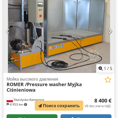
вручную. Взрывозащищенная конструкция Djdpfx
Asfzktzebxswa Камеры предназначены для
предотвращения образования взрывоопасной смеси в
процессе окраски. Каждый из компонентов был тщательно
отобран, чтобы минимизировать этот риск. [...]
1
/
5
Мойка высокого давления
ROMER /Pressure washer
Myjka
Ciśnieniowa
8 400 €
Skarżysko-Kamienna
4 953 km
Поиск сохранить
VB без учета НДС