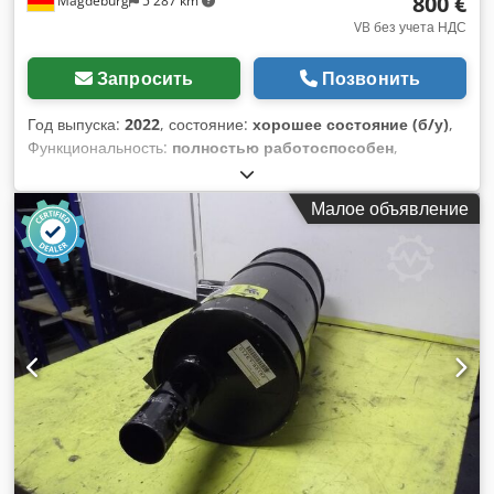
800 €
Magdeburg
5 287 km
VB без учета НДС
Запросить
Позвонить
Год выпуска:
2022
, состояние:
хорошее состояние (б/у)
,
Функциональность:
полностью работоспособен
,
Диагностическое устройство для автомобилей, оснащенное
интерфейсом OBD2, модель Adis EuroDFT Terra Mobile
Малое объявление
Industry 1432 с интерфейсом EuroVCI типа C, выпущено в
2022 году, поставляется с операционной системой
Windows 11 Pro. Dwedpfx Abozmgivjxoa