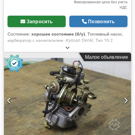
Фиксированная цена без учета
НДС
Запросить
Позвонить
Состояние:
хорошее состояние (б/у)
, Топливный насос,
карбюратор с нагнетателем -Kyosan Denki: Тип 10-2
Djdpfxjfh Smus Abxjwa -Цена: за шт. -Количество: 2 шт.
-Размеры: 200/100/H170 мм -Вес: 0.7 кг/шт.
Малое объявление