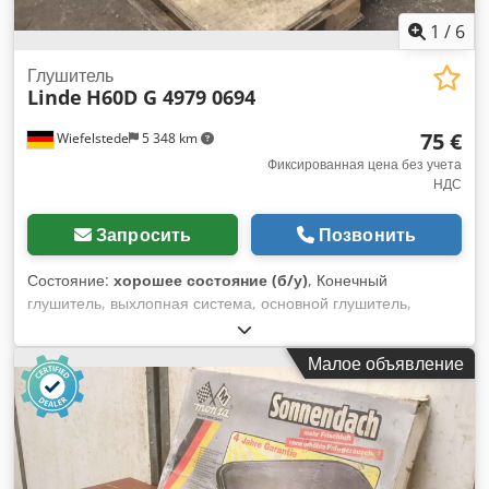
1
/
6
Глушитель
Linde
H60D G 4979 0694
75 €
Wiefelstede
5 348 km
Фиксированная цена без учета
НДС
Запросить
Позвонить
Состояние:
хорошее состояние (б/у)
, Конечный
глушитель, выхлопная система, основной глушитель,
глушитель, корпус глушителя -Глушитель: для Linde H60D
-Тип: G 4979 0694, к сожалению, нет точного обозначения
Малое объявление
-Размеры: см. фото Dwodpeqcyzzofx Abxea -Габаритные
размеры: 1560/370/В230 мм -Вес: 11,2 кг