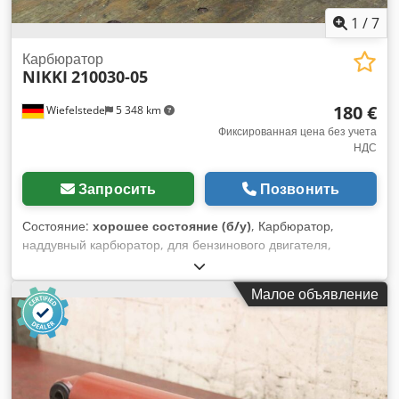
1
/
7
Карбюратор
NIKKI
210030-05
180 €
Wiefelstede
5 348 km
Фиксированная цена без учета
НДС
Запросить
Позвонить
Состояние:
хорошее состояние (б/у)
, Карбюратор,
наддувный карбюратор, для бензинового двигателя,
Dwjdpsfh Smpofx Abxoa -Тип: 210030-05 2 6 Z 03 Z
-Количество: 9 шт. карбюраторов в наличии -Цена: за штуку
Малое объявление
-Габариты: 170/140/В220 мм -Вес: 1,9 кг/шт.