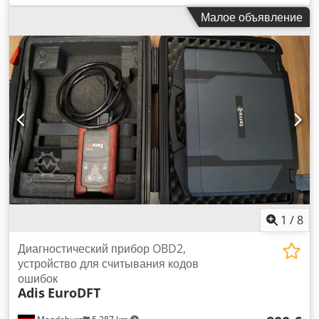
Крепление: Ø 16 мм / Расстояние 425 мм - Цена/поставка:
Малое объявление
комплектно - Размеры: Ø 75 x 480 мм - Вес: 5,5 кг/шт.
1
/
8
Диагностический прибор OBD2,
устройство для считывания кодов
ошибок
Adis
EuroDFT