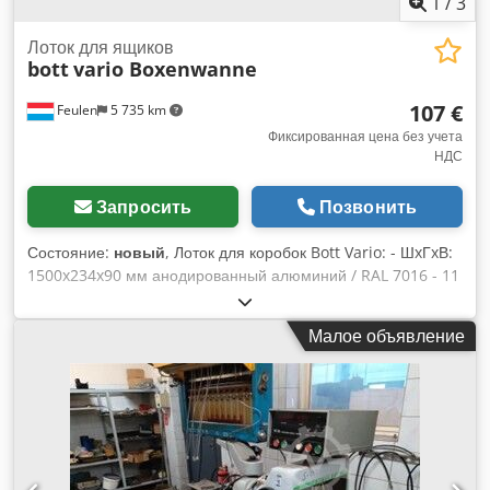
1
/
3
Лоток для ящиков
bott
vario Boxenwanne
107 €
Feulen
5 735 km
Фиксированная цена без учета
НДС
Запросить
Позвонить
Состояние:
новый
, Лоток для коробок Bott Vario: - ШxГxВ:
1500x234x90 мм анодированный алюминий / RAL 7016 - 11
коробок для бутылок Dwjdpjv T Uiujfx Abxoa
Малое объявление