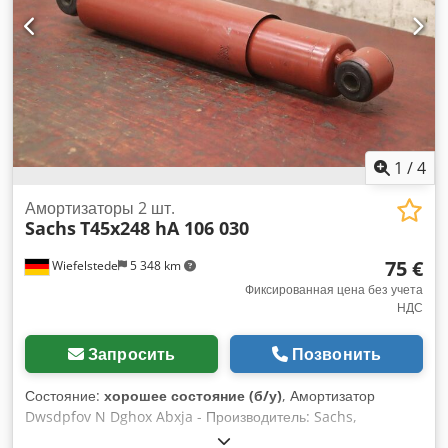
1
/
4
Амортизаторы 2 шт.
Sachs
T45x248 hA 106 030
75 €
Wiefelstede
5 348 km
Фиксированная цена без учета
НДС
Запросить
Позвонить
Состояние:
хорошее состояние (б/у)
, Амортизатор
Dwsdpfov N Dghox Abxja - Производитель: Sachs,
амортизатор тип T45x248 hA, 2 шт. Артикул: 25 1700 106