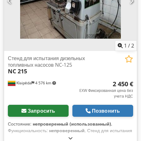
1
/
2
Стенд для испытания дизельных
топливных насосов NC-125
NC 215
2 450 €
Klaipėda
4 576 km
EXW Фиксированная цена без
учета НДС
Запросить
Позвонить
Состояние:
непроверенный (использованный)
,
Функциональность:
непроверенный
, Стенд для испытания
дизельных топливных насосов NC-125, б/у. Классический