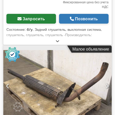
Фиксированная цена без учета
НДС
Запросить
Позвонить
Состояние:
б/у
, Задний глушитель, выхлопная система,
глушитель, глушитель, глушитель -Производитель:
Eberspächer -тип: -Размеры: см. фотографии -Количество:
2 глушителя в наличии -Цена: за штуку Dedpfeitdivjx
Малое объявление
Abxjwa -размер общий: 560/230/H130 мм -Вес: 6,2 кг