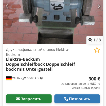
1
/
8
Двухшлифовальный станок Elektra-
Beckum
Elektra-Beckum
Doppelschleifbock
Doppelschleif
bock mit Untergestell
300 €
Weilburg
5 585 km
Фиксированная цена НДС не
может быть выделен
Запросить
Позвонить