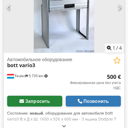
1
/
4
Автомобильное оборудование
bott
vario3
500 €
Feulen
5 735 km
Фиксированная цена без учета
НДС
Запросить
Позвонить
Состояние:
новый
, оборудование для автомобиля bott
vario3 В x Д x Ш: 1650 x 926 x 600 мм - 3 ящика Dodpov T
Ua Tefx Abxjwa - 2 складные полки