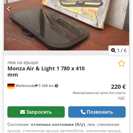
1
/
6
люк на крыше
Monza
Air & Light 1 780 x 410
mm
220 €
Wiefelstede
5 348 km
Фиксированная цена без учета
НДС
Запросить
Позвонить
Состояние:
отличное состояние (б/у)
, люк, стеклянная
крыша, стеклянная крыша автомобиля, наклонная крыша,