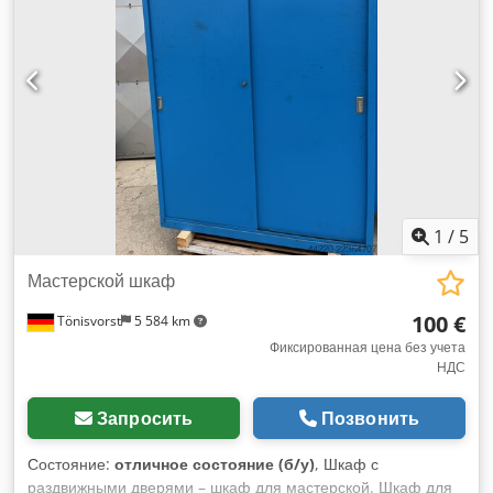
1
/
5
Мастерской шкаф
100 €
Tönisvorst
5 584 km
Фиксированная цена без учета
НДС
Запросить
Позвонить
Состояние:
отличное состояние (б/у)
, Шкаф с
раздвижными дверями – шкаф для мастерской. Шкаф для