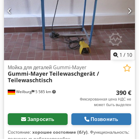
1
/
10
Мойка для деталей Gummi-Mayer
Gummi-Mayer
Teilewaschgerät /
Teilewaschtisch
390 €
Weilburg
5 585 km
Фиксированная цена НДС не
может быть выделен
Запросить
Позвонить
Состояние:
хорошее состояние (б/у)
, Функциональность:
полностью работоспособен
,