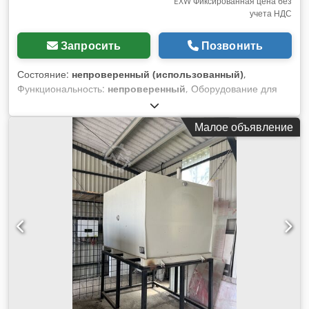
EXW Фиксированная цена без
учета НДС
Запросить
Позвонить
Состояние:
непроверенный (использованный)
,
Функциональность:
непроверенный
, Оборудование для
обслуживания дизельных форсунок Hartridge –
Injectomatic One + Станок для восстановления форсунок
Малое объявление
Производитель: Leslie Hartridge Ltd Страна производства:
Англия В комплект входят: Dwedpfx Abjyx Sg Hsxja 1.
Hartridge Injectomatic One – Станок для притирки
посадочных мест распылителей форсунок 2. Hartridge –
Станок для восстановления / шлифования распылителей
дизельных форсунок Описание Полный комплект
оборудования для обслуживания дизельных форсунок,
изготовленного компанией Hartridge, признанным
мировым производителем оборудования для тестирования
и обслуживания топливных систем дизельных двигателей.
В данную комплектацию входят станок Hartridge
Injectomatic One для восстановления посадочных
поверхностей распылителей, а также станок Hartridge для