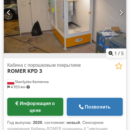
техники • Специализированные мастерские по ремонту
дизельных двигателей • Учебные центры и технические
лаборатории
1
/
5
Кабина с порошковым покрытием
ROMER
KPD 3
Skarżysko-Kamienna
4 953 km
Информация о
Позвонить
цене
Год выпуска:
2020
, состояние:
новый
, Сенсорное
управление Кабины ROMER оснащены 4 "цветными