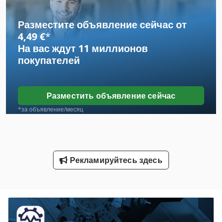
Автомобиль
Разместите объявление сейчас от
Автомобиль-Транспорт-Окно
4,49 €
*
На вас ждут
11 миллионов
Вид Автомобиля
покупателей
Завод По Переработке Шин
Конструкция Автомобилей
Разместить объявление сейчас
Машина Для Резки
*за объявление/месяц
Машина Для Резки Armã
Машина Для Резки Крыши
Рекламируйтесь здесь
Машина Для Резки Совет
Машина Для Розлива
Рабочая Транспортного Средства