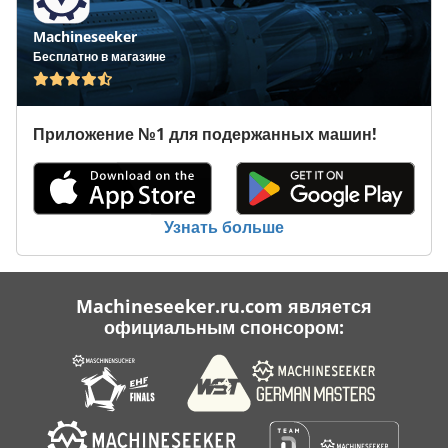
Резьба По Дереву Машина
Machineseeker
Сам За Рулем Шприц
Бесплатно в магазине
Транспортное Средство
Приложение №1 для подержанных машин!
Транспортной Группы
Транспортные Средства
Транспортные Ящики
Узнать больше
Machineseeker.ru.com является
официальным спонсором: