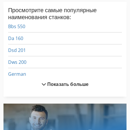
Просмотрите самые популярные
наименования станков:
Bbs 550
Da 160
Dsd 201
Dws 200
German
Показать больше
Hsc 20 Linear
International 433
Kgs 1670
Stavostroj Vp 200