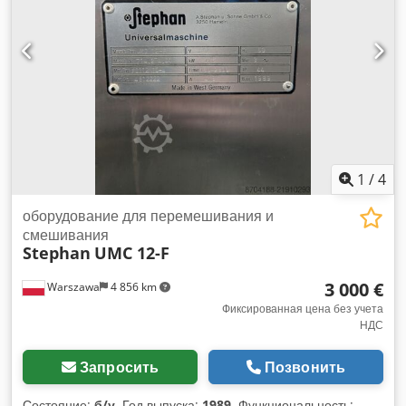
1
/
4
оборудование для перемешивания и
смешивания
Stephan
UMC 12-F
3 000 €
Warszawa
4 856 km
Фиксированная цена без учета
НДС
Запросить
Позвонить
Состояние:
б/у
, Год выпуска:
1989
, Функциональность: