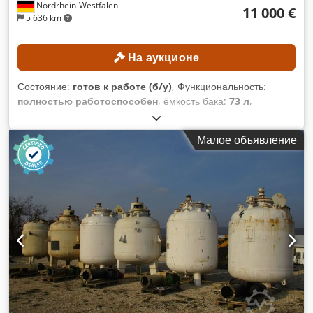
Nordrhein-Westfalen
11 000 €
5 636 km
На аукционе
Состояние:
готов к работе (б/у)
, Функциональность:
полностью работоспособен
, ёмкость бака:
73 л
,
полезная ёмкость бака:
50 л
, общая длина:
1 200 мм
,
общая ширина:
1 500 мм
, общая высота:
2 000 мм
,
Малое объявление
Технологическая установка для производства кремов,
мазей и составов для суппозиториев Dcedpjzrfbbjfx Ag Hjk
Исполнение для пенообразующих продуктов
ТЕХНИЧЕСКИЕ ХАРАКТЕРИСТИКИ Полезный объем: 50 л
Общий объем: 73 л Минимальный объем заполнения: 10 л
Гомогенизатор Модель: Brienz RF 112 M-2 Мощность: 4 кВт
Скорость вращения: макс. 2850 об/мин Смеситель/скребок
Редуктор: SEW FAF 37 Скорость вращения: макс. 28 об/мин
ХАРАКТЕРИСТИКИ ОБОРУДОВАНИЯ Габаритные размеры:
1200 × 1500 × 2000 мм