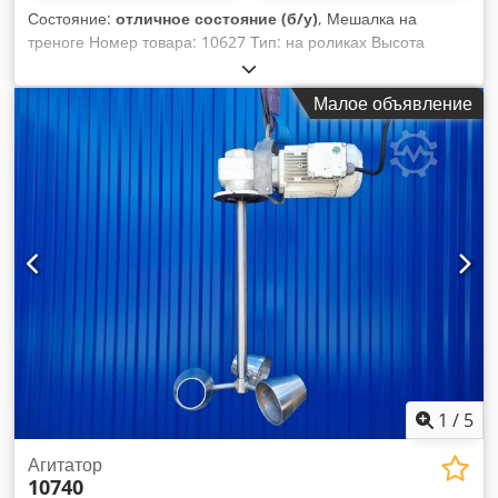
Состояние:
отличное состояние (б/у)
, Мешалка на
треноге Номер товара: 10627 Тип: на роликах Высота
роликов: 83 мм Материал (смачиваемые части):
нержавеющая сталь 1.4301 Двигатель: Мощность: 1,1 кВт
Малое объявление
Скорость: 116 - 810 /мин Напряжение: 400 В Мешалка:
Dcjdpfx Aehbq Tueg Hok Пропеллер Диаметр: 200 мм
Длина вала: 375 мм Общая высота: 1748 мм, регулируемая
Общая ширина: 755 мм Общая длина: 1027 мм
1
/
5
Агитатор
10740