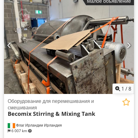
Малое объявление
миксер для различных косметических и фармацевтических
продуктов. Применение: От низкой до очень высокой
вязкости – например, кремы, мази, эмульсии, зубные
пасты, гелевые продукты, тушь для ресниц, макияж.
Свойства: Гомогенизатор с внутренней и внешней
циркуляцией, якорное мешалка с скребками для
горизонтального и вертикального смешивания. Короткое
время нагрева и охлаждения, гигиеничная конструкция без
мёртвых зон, CIP/SIP, возможна зона ATEX 2 до 0, cGMP.
1
/
8
Оборудование для перемешивания и
смешивания
Becomix Stirring & Mixing Tank
Флаг Ирландии Ирландия
6 007 km