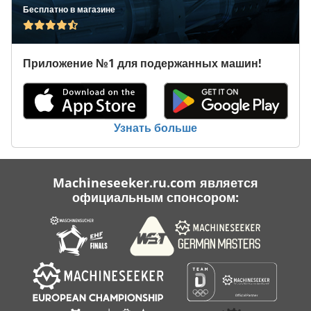
С Подогревом
Бесплатно в магазине
Транспортное Средство
Приложение №1 для подержанных машин!
Транспортной Группы
Транспортные Средства
Услуги По Уборке Помещений Здания
Узнать больше
Machineseeker.ru.com является
официальным спонсором: