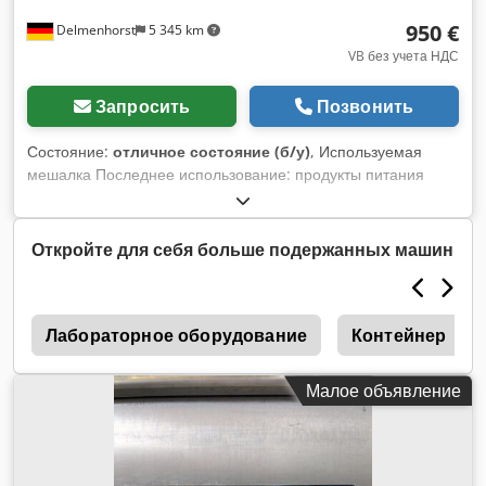
950 €
Delmenhorst
5 345 km
VB без учета НДС
Запросить
Позвонить
Состояние:
отличное состояние (б/у)
, Используемая
мешалка Последнее использование: продукты питания
Артикул: 10740 Материал (смачиваемые части): 1.4301
нержавеющая сталь Перемешивающее устройство: Чаша
Производитель: Sew-Eurodrive Двигатель: Мощность: 0,75
Откройте для себя больше подержанных машин
кВт Скорость: 2700/247 об/мин Напряжение: 230/400 В
Dedpsrdwhrofx Ag Hjck Длина вала: 560 мм Ширина
мешалки: 400 мм
n
Лабораторное оборудование
Контейнер
Малое объявление