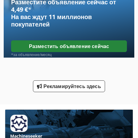
Разместите объявление сейчас от
Tur 560
4,49 €
*
На вас ждут
11 миллионов
Автомобиль
покупателей
Вид Автомобиля
Завод По Переработке Шин
Разместить объявление сейчас
Инструкции По Эксплуатации
*за объявление/месяц
Инструкция По Эксплуатации
Конструкция Автомобилей
Рекламируйтесь здесь
Линейное Руководство Автомобилей
Перевозки
Подъемно Транспортное Оборудование
Рабочая Транспортного Средства
Machineseeker