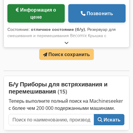
Информация о
Позвонить
цене
Состояние:
отличное состояние (б/у)
, Резервуар для
смешивания и перемешивания Becomix Крышка с
электрическим подъемом Dedpfxox Dnkie Ag Hock
Двигатели миксера и скребка Нержавеющая сталь 316
Поиск сохранить
Объем 3000 л
Б/у Приборы для встряхивания и
перемешивания
(15)
Теперь выполните полный поиск на Machineseeker
с более чем 200 000 подержанными машинами.
Искать