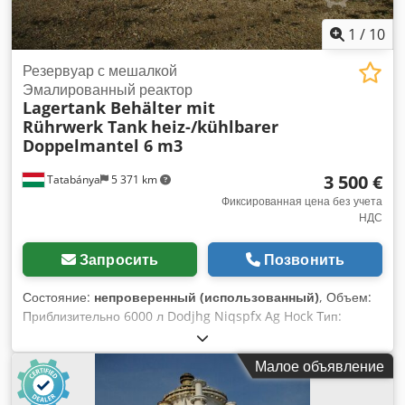
1
/
10
Резервуар с мешалкой
Эмалированный реактор
Lagertank Behälter mit
Rührwerk Tank
heiz-/kühlbarer
Doppelmantel 6 m3
3 500 €
Tatabánya
5 371 km
Фиксированная цена без учета
НДС
Запросить
Позвонить
Состояние:
непроверенный (использованный)
, Объем:
Приблизительно 6000 л Dodjhg Niqspfx Ag Hock Тип:
стоящий на трех ногах Диаметр резервуара: 2250 мм
Двойная оболочка с подогревом/охлаждением
Малое объявление
Эмалированный бак