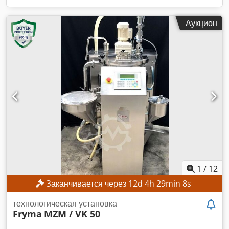
Аукцион
1
/
12
Заканчивается через
12
d
4
h
29
min
6
s
технологическая установка
Fryma
MZM / VK 50