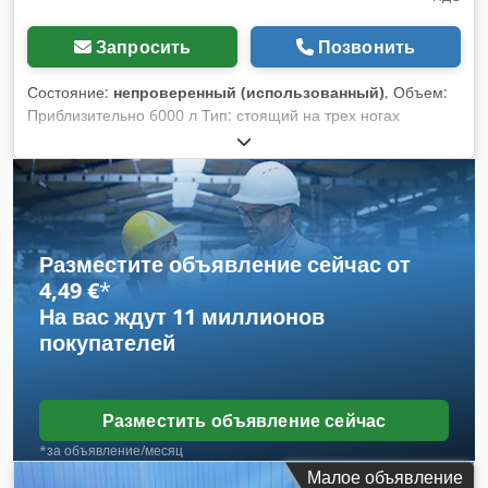
Запросить
Позвонить
Состояние:
непроверенный (использованный)
, Объем:
Приблизительно 6000 л Тип: стоящий на трех ногах
Dcjdpjhg Nk Djfx Ag Hok Диаметр резервуара: 2250 мм
Двойная оболочка с подогревом/охлаждением
Эмалированный бак
Разместите объявление сейчас от
4,49 €
*
На вас ждут
11 миллионов
покупателей
Разместить объявление сейчас
*за объявление/месяц
Малое объявление