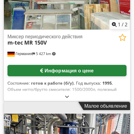
1
/
2
Миксер периодического действия
m-tec
MR 150V
Германия
5 427 km
Информация о цене
Состояние:
готов к работе (б/у)
, Год выпуска:
1995
,
Объем нетто/брутто смесителя: 1500/2000л, полезный
объем вторичного бака: 1790л, мощность двигателя: 55кВт,
длина: 4700мм, ширина: 2500мм, высота: 3400мм, вес
Малое объявление
смесителя/вторичного бака: 3.9/ 1.21т, с обширной
документацией, возможен осмотр на месте. Djdpfx Aorn Rc
Dsg Hock