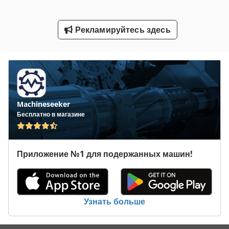
Подъемно Транспортное Оборудование
Рекламируйтесь здесь
Рабочая Транспортного Средства
Системы Мыть Колеса Грузовика
Транспортная Система
Транспортное Средство
Machineseeker
Транспортной Группы
Бесплатно в магазине
Транспортные Контейнеры
Приложение №1 для подержанных машин!
Транспортные Средства
Транспортные Тележки
Услуги По Уборке Помещений Здания
Узнать больше