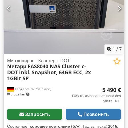
6x6 метров 3x KIT 2SFP + Optic 10GB (ISO00125223, -227,
-388) 2x QLogic 18-портовый коммутатор QDR
(CNVS491200146, CNVS491200150) 10 GBE, двухпортовый
SFP + без оптики Обновление программного обеспечения
Isilon Enterprise Snapshot IQ Состояние: Это предложение
для подержанного устройства, которое может иметь
признаки использования (незначительные царапины или
пожелтение). (незначительные царапины или пожелтение).
1
/
7
Crodsrxcvdepfx Am Uef Устройство проверено на
работоспособность и оснащено последней версией
Мир копиров - Кластер c-DOT
Netapp FAS8040 NAS Cluster c-
программного обеспечения Isilon OneFS8. Для получения
DOT inkl.
SnapShot, 64GB ECC, 2x
дополнительной информации вы, конечно, можете
1GBit SP
связаться с нами лично. Доставка возможна по запросу!
5 490 €
Langenfeld (Rheinland)
5 582 km
EXW Фиксированная цена без
учета НДС
Запросить
Позвонить
Состояние:
хорошее состояние (б/у)
, Год выпуска:
2016
,