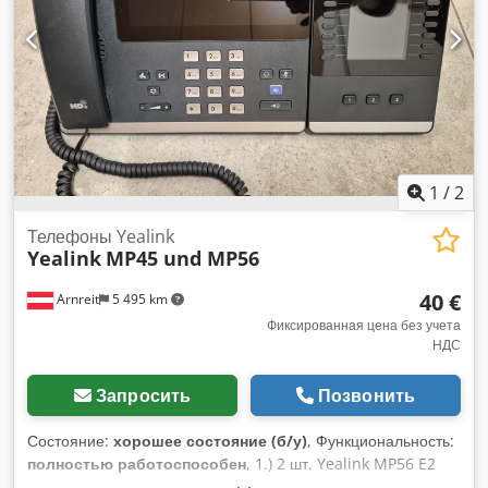
1
/
2
Телефоны Yealink
Yealink
MP45 und MP56
40 €
Arnreit
5 495 km
Фиксированная цена без учета
НДС
Запросить
Позвонить
Состояние:
хорошее состояние (б/у)
, Функциональность:
полностью работоспособен
, 1.) 2 шт. Yealink MP56 E2
MSFT IP-телефон с модулем расширения Yealink EXP50