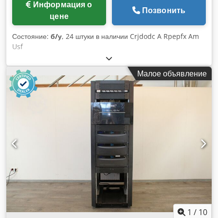
Информация о
Позвонить
цене
Состояние:
б/у
, 24 штуки в наличии Crjdodc A Rpepfx Am
Usf
Малое объявление
1
/
10