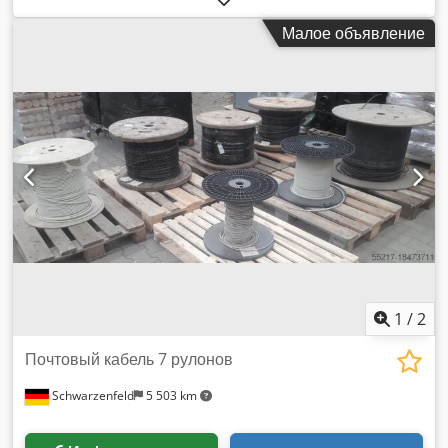
(цветной LCD) 140€/шт. 2.) 15 шт. Yealink MSFT Teams
Малое объявление
Edition MP45, USB-телефон MP45 Crjdpfx Amjxxn S Nj Ujf
40€/шт.
1
/
2
Почтовый кабель 7 рулонов
Schwarzenfeld
5 503 km