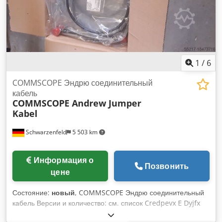
1
/
6
COMMSCOPE Эндрю соединительный
кабель
COMMSCOPE Andrew Jumper
Kabel
Schwarzenfeld
5 503 km
Информация о
Позвонить
цене
Состояние:
новый
, COMMSCOPE Эндрю соединительный
кабель Версии и количество: см. список Credpevx E Dyjfx
Am Usf Если вас интересует весь ассортимент (1814 шт.)