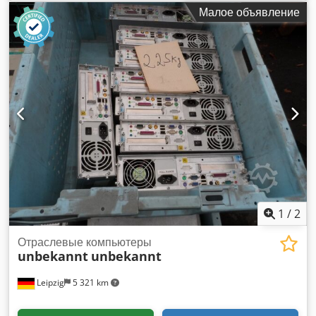
Мы будем рады сделать Вам предложение.
Малое объявление
1
/
2
Отраслевые компьютеры
unbekannt
unbekannt
Leipzig
5 321 km