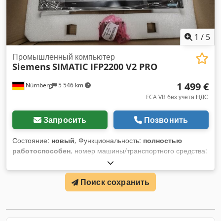
Состояние товара: бывший в употреблении Другие
мониторы ПК — новые и б/у — доступны в нашем
магазине! Стоимость международной доставки по запросу!
1
/
5
Промышленный компьютер
Siemens
SIMATIC IFP2200 V2 PRO
1 499 €
Nürnberg
5 546 km
FCA VB без учета НДС
Запросить
Позвонить
Состояние:
новый
, Функциональность:
полностью
работоспособен
, номер машины/транспортного средства:
6AV7863-4MA15-2AA0
, SIMATIC IFP2200 V2 PRO, 22
мультисенсорных дисплея (16:9) с разрешением 1920x1080
Поиск сохранить
пикселей Опорный кронштейн для варианта PRO для 24 В
постоянного тока DisplayPort HDBaseT может быть
установлен на расстоянии до 100 м Задний USB
Стандартный дизайн Оригинальная упаковка. Упаковка уже