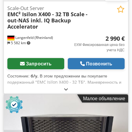
Scale-Out Server
EMC² Isilon X400 - 32 TB Scale
-
out-NAS inkl. IQ Backup
Accelerator
2 990 €
Langenfeld (Rheinland)
5 582 km
EXW Фиксированная цена без
учета НДС
Запросить
Позвонить
Состояние:
б/у
, В этом предложении вы покупаете
подержанный "EMC Isilon X400 - 32 ТБ". Маневренность и
гибкость: EMC Isilon X-Series - первое масштабируемое
решение для хранения данных, способное увеличивать
Малое объявление
пропускную способность от нескольких терабайт до более
20 петабайт и более 100 гигабайт в секунду (ГБ/с), и все это
в рамках одной файловой системы. Предмет продажи: 1 x
EMC Isilon X400 - 32 TB + 400G SSD/ 48G/ 2x10GE SFP +
2x1GE со следующим оборудованием: 3x32 TB HDD/400GB
SSD 3.5" 3x48GB Ram, 12X4G Гибридный кабель CX42QSFP