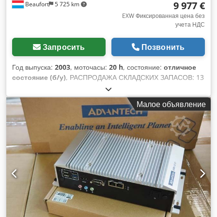
9 977 €
Beaufort
5 725 km
EXW Фиксированная цена без
учета НДС
Запросить
Позвонить
Год выпуска:
2003
, моточасы:
20 h
, состояние:
отличное
состояние (б/у)
, РАСПРОДАЖА СКЛАДСКИХ ЗАПАСОВ: 13
единиц передвижных мачт SMAG Mobile Masts AG BIGSTAF
FMT 26/6 в отличном состоянии, высота 25 м, установлены
Малое объявление
на прицепе, год выпуска 2003, НОВАЯ ЦЕНА 350 000 евро,
мы предлагаем СКИДКУ 97 % Производитель: SMAG
Mobile Masts AG Модель: BIGSTAF FMT 26/6 Год выпуска:
2003 Состояние: отличное Максимальная высота подъема:
25,0 м Csdpfx Amjzrlf Te Uerf Алюминиевая
телескопическая мачта FTM SALZGITTERWERKE, 25–42 м
Легкая и прочная передвижная мачта – простая и быстрая
установка – ручной или электрический подъем – плавная
регулировка высоты – установка при уклоне местности до
±10 % – выдерживает ветровую нагрузку 2000 Н (2 м²) без
растяжек (при использовании растяжек выдерживает до 10