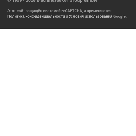
© 1999 - 2026 Machineseeker Group GmbH
Этот сайт защищён системой reCAPTCHA, и применяются
Политика конфиденциальности
и
Условия использования
Google.