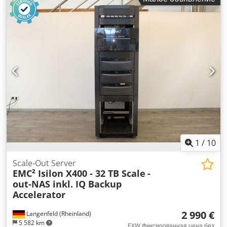
1
/
10
Scale-Out Server
EMC² Isilon X400 - 32 TB Scale
-
out-NAS inkl. IQ Backup
Accelerator
2 990 €
Langenfeld (Rheinland)
5 582 km
EXW Фиксированная цена без