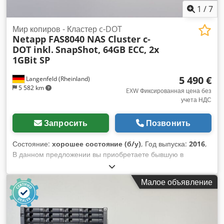
пожелтение). (незначительные царапины или пожелтение).
1
/
7
Устройство проверено на работоспособность и оснащено
последней версией программного обеспечения Isilon
Мир копиров - Кластер c-DOT
Netapp FAS8040 NAS Cluster c-
OneFS8. Cedpfx Ajrxcvdomverf Для получения
DOT inkl.
SnapShot, 64GB ECC, 2x
дополнительной информации вы, конечно, можете
1GBit SP
связаться с нами лично. Доставка возможна по запросу!
5 490 €
Langenfeld (Rheinland)
5 582 km
EXW Фиксированная цена без
учета НДС
Запросить
Позвонить
Состояние:
хорошее состояние (б/у)
, Год выпуска:
2016
,
В данном предложении вы приобретаете бывшую в
употреблении серверную систему "NetApp FAS8040" в
хорошем состоянии. Объект продажи: 1 NetApp FAS8040
Малое объявление
со следующим оборудованием: - 64 ГБ ECC-памяти -
Операционная система NetApp c-DOT 64bit Cjdpjiinawofx
Amvsrf - Масштабируемая общая емкость до 5760 ТБ -
Макс. Агрегатный размер 324 ТБ - Функциональность