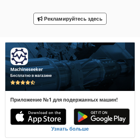
Рабочая Транспортного Средства
Рекламируйтесь здесь
Системы Печати St
Статистика По Ент
Транспортная Система
Транспортное Средство
Machineseeker
Транспортной Группы
Бесплатно в магазине
Транспортные Контейнеры
Транспортные Средства
Приложение №1 для подержанных машин!
Услуги По Уборке Помещений Здания
Узнать больше