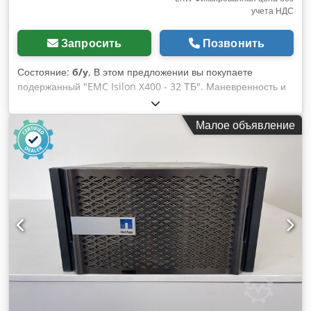
учета НДС
Запросить
Позвонить
Состояние:
б/у
, В этом предложении вы покупаете
подержанный "EMC Isilon X400 - 32 ТБ". Маневренность и
гибкость: EMC Isilon X-Series - первое масштабируемое
решение для хранения данных, способное увеличивать
Малое объявление
пропускную способность от нескольких терабайт до более
20 петабайт и более 100 гигабайт в секунду (ГБ/с), и все это
в рамках одной файловой системы. Предмет продажи: 1 x
EMC Isilon X400 - 32 TB + 400G SSD/ 48G/ 2x10GE SFP +
2x1GE со следующим оборудованием: 3x32 TB HDD/400GB
SSD 3.5" 3x48GB Ram, 12X4G Гибридный кабель CX42QSFP
6x6 метров 3x KIT 2SFP + Optic 10GB (ISO00125223, -227,
-388) 2x QLogic 18-портовый коммутатор QDR
(CNVS491200146, CNVS491200150) 10 GBE, двухпортовый
SFP + без оптики Обновление программного обеспечения
Isilon Enterprise Snapshot IQ Состояние: Это предложение
для подержанного устройства, которое может иметь
признаки использования (незначительные царапины или