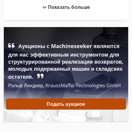
Показать больше
International 434
Ka 77
Kgs 1670
Ng 200
Аукционы с Machineseeker являются
для нас эффективным инструментом для
Авто
структурированной реализации возвратов,
молодых подержанных машин и складских
Автомобиль
остатков.
Автомобиль-Транспорт-Окно
Ральф Линднер, KraussMaffei Technologies GmbH
Городской Автомобиль
Подать аукцион
Грузовик
Инструкции По Эксплуатации
Инструкция По Эксплуатации