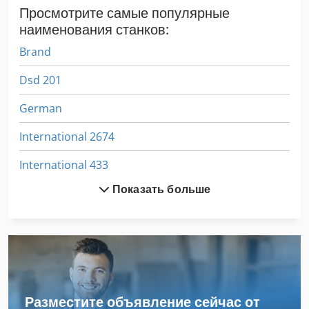
Просмотрите самые популярные
наименования станков:
Brand
Dsd 201
German
International 2674
International 433
Показать больше
International 434
Neophot 2
Ng 200
Nt 551
Разместите объявление сейчас от
Nu 204