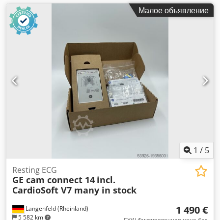
Малое объявление
1
/
5
Resting ECG
GE cam connect 14
incl.
CardioSoft V7 many in stock
1 490 €
Langenfeld (Rheinland)
5 582 km