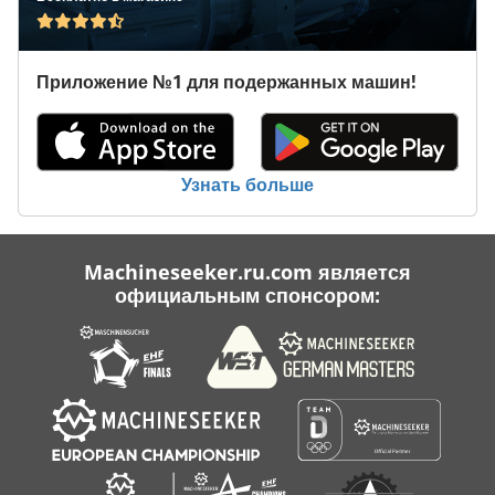
Транспортное Средство
Приложение №1 для подержанных машин!
Транспортной Группы
Транспортные Средства
Услуги По Уборке Помещений Здания
Узнать больше
Machineseeker.ru.com является
официальным спонсором: