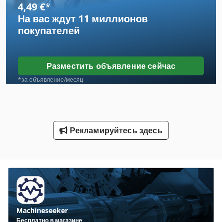
4,49 €
*
На вас ждут
11 миллионов
Авто
покупателей
Автомобиль
Автомобиль-Транспорт-Окно
Разместить объявление сейчас
Вид Автомобиля
*за объявление/месяц
Завод По Производству Окон
Инструкции По Эксплуатации
Рекламируйтесь здесь
Инструкция По Эксплуатации
Отслеживание Автомобиля
Подъемно Транспортное Оборудование
Рабочая Транспортного Средства
Machineseeker
Средства Диагностики Автомобилей
Бесплатно в магазине