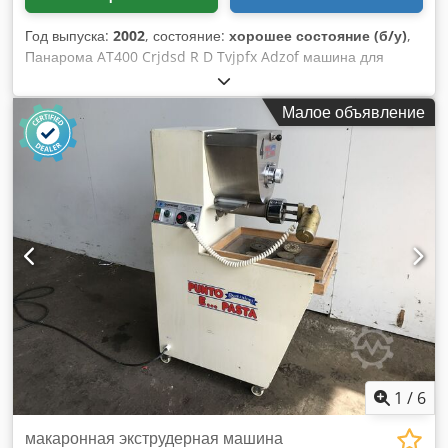
Год выпуска:
2002
, состояние:
хорошее состояние (б/у)
,
Панарома AT400 Crjdsd R D Tvjpfx Adzof машина для
штабелирования и резки макарон 2002, Машина для
штабелирования и резки из нержавеющей стали, шириной
Малое объявление
400 мм, предназначенная для раскатывания, удаления
пыли, вырезания и преодоления слоев макаронных листов,
подходящая для лазаньи или тальятелли. Выход до 100 кг /
час, переменная скорость, с таймером, 3 ч, мобильный
1
/
6
макаронная экструдерная машина