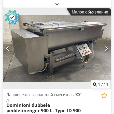
Noodles: - производительность 400 кг/ч - Подающий
конвейер - миксер - дозатор, вода/мука, горизонтальный -
Малое объявление
шнековый конвейер - пресс - Вибропитатель,
реконструирован в 2010 г. - Первая сушилка,
восстановлена в 2010 году - Вторая сушилка - Две
сушильные полосы Cedeh Dxgaopfx Adzsrf - Две ленты для
сушки макаронных изделий - Металлодетектор -
Автоматическая упаковочная машина
1
/
11
Лапшерезка - лопастной смеситель 900
л.
Dominioni
dubbele
peddelmenger 900 L. Type ID 900