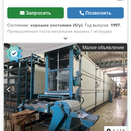
Запросить
Позвонить
Состояние:
хорошее состояние (б/у)
, Год выпуска:
1997
,
Промышленная паста-месильная машина / экструдер
Dominioni Punto & Pasta PT100 – нержавеющая сталь –
380В Общая информация Производитель: Dominioni Punto
Малое объявление
& Pasta Модель: PT100 Год выпуска: 1997 Страна
происхождения: Италия Состояние: Б/у – в хорошем
рабочем состоянии Доступность: В наличии, немедленно
Описание машины Промышленная машина для
производства пасты от итальянской компании Dominioni
Punto & Pasta, модель PT100. Машина предназначена для
производства свежей пасты и замеса теста в
профессиональных пищевых производствах. Подходит для:
- производства свежей пасты - смешивания и замешивания
теста - приготовления теста для макарон - пищевых
лабораторий - макаронных фабрик - промышленной
переработки пищевых продуктов Машина полностью
изготовлена из пищевой нержавеющей стали и рассчитана
на непрерывную промышленную эксплуатацию.
1
/
14