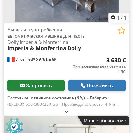
1
/
1
Бывшая в употреблении
автоматическая машина для пасты
Dolly Imperia & Monferrina
Imperia & Monferrina
Dolly
3 630 €
Vincennes
5 978 km
Фиксированная цена без учета
НДС
Запросить
Позвонить
Состояние:
отличное состояние (б/у)
, - Габариты
(ДxШxВ): 500x300x250 мм - Производительность: 4-6 кг -
Серийный номер: L17000531 Iiedjwyc Ukscu T Rxiei - Год
выпуска: 2017 - Напряжение: 400В Cjdpswyc Ukjfx Adzjrf -
Малое объявление
Мощность: 0,65 кВт - Вес: 27 кг - Состояние: Новое, не
использовалось Объявление переведено автоматически.