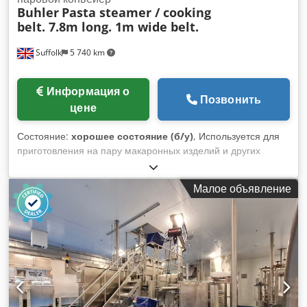
Buhler
Pasta steamer / cooking
belt. 7.8m long. 1m wide belt.
Suffolk
5 740 km
Информация о
Позвонить
цене
Состояние:
хорошее состояние (б/у)
, Используется для
приготовления на пару макаронных изделий и других
продуктов питания. Отличное состояние, в наличии
немедленно. Cjdpexxd Imsfx Adzorf
Малое объявление