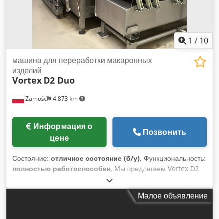
1
/
10
машина для переработки макаронных
изделий
Vortex
D2 Duo
Zamość
4 873 km
Информация о
Позвонить
цене
Состояние:
отличное состояние (б/у)
, Функциональность:
полностью работоспособен
, Мы предлагаем Vortex D2
Duo – полностью автоматическую линию для
приготовления, охлаждения и промывки продуктов,
Малое объявление
предназначенную для непрерывного и воспроизводимого
процесса варки, охлаждения и промывки пищевых изделий.