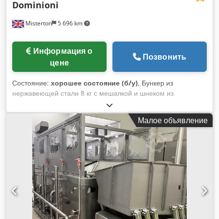
Dominioni
Misterton
5 696 km
Информация о
Позвонить
цене
Состояние:
хорошее состояние (б/у)
, Бункер из
нержавеющей стали 8 кг с мешалкой и шнеком из
нержавеющей стали, переменная скорость, разнообразие
экструзионных плит для пасты разных стилей, мобильный
Малое объявление
Crjdpfed R D Tlex Adzef