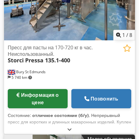
1
/
8
Пресс для пасты на 170-720 кг в час.
Неиспользованный.
Storci
Pressa 135.1-400
Bury St Edmunds
5 740 km
Информация о
Позвонить
цене
Состояние:
отличное состояние (б/у)
, Непрерывный
пресс для коротких и длинных макаронных изделий. Куплен
для проекта, но ни разу не использовался. Crodpfjyh Rdfsx
Adzjf
Малое объявление