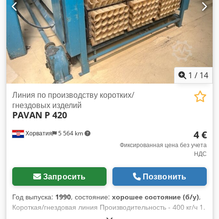
экструзионный выход - аксессуары, видимые на фото
Дополнительная информация По запросу предоставим: -
рабочее видео - дополнительные фотографии -
дополнительную техническую информацию.
1
/
14
Линия по производству коротких/
гнездовых изделий
PAVAN
P 420
4 €
Хорватия
5 564 km
Фиксированная цена без учета
НДС
Запросить
Позвонить
Год выпуска:
1990
, состояние:
хорошее состояние (б/у)
,
Короткая/гнездовая линия Производительность - 400 кг/ч 1.
Силос - циклон 2. Большой силос 3. малый силос 4.