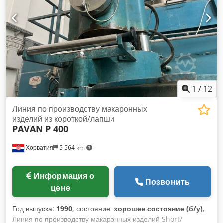
1
/
12
Линия по производству макаронных
изделий из короткой/лапши
PAVAN
P 400
Хорватия
5 564 km
Информация о
Позвонить
цене
Год выпуска:
1990
, состояние:
хорошее состояние (б/у)
,
Линия по производству макаронных изделий Short/