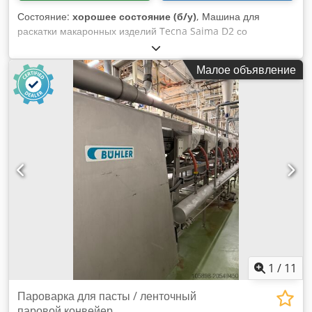
Состояние:
хорошее состояние (б/у)
, Машина для
раскатки макаронных изделий Tecna Saima D2 со
встроенным миксером. Производит макаронные изделия
толщиной 300 мм. Crodjn Utypopfx Adzef
Малое объявление
1
/
11
Пароварка для пасты / ленточный
паровой конвейер