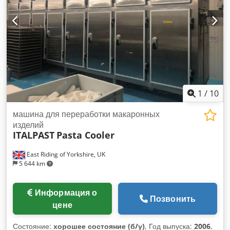
1
/
10
машина для переработки макаронных
изделий
ITALPAST
Pasta Cooler
East Riding of Yorkshire, UK
5 644 km
Информация о
Позвонить
цене
Состояние:
хорошее состояние (б/у)
, Год выпуска:
2006
,