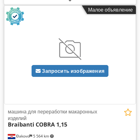
Смеситель 5. Экструдер 6. Цепь с ковшами для теста 7.
Малое объявление
Сушилка 8. выходной транспортер 9. Цепной транспортер
для ковшей - 2 шт. Csdpfx Aden Arzkezorf 10. Элеватор (в
конце линии) 11. Транс, лента готовой продукции 12.
Командный пульт 13. Эл. шкаф 14. Автоматическое
упаковочное устройство
Запросить изображения
машина для переработки макаронных
изделий
Braibanti
COBRA 1,15
Đakovo
5 564 km