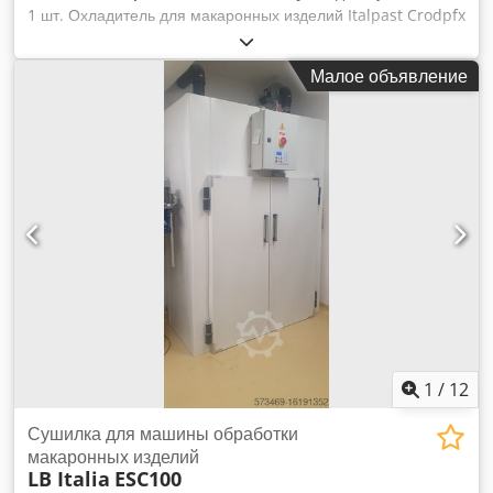
1 шт. Охладитель для макаронных изделий Italpast Crodpfx
Adszr Rbtjzof Модель: RF 700 36 5A Год выпуска: 2006
Производительность: от 100 кг до более чем 1000 кг в час.
Малое объявление
1
/
12
Сушилка для машины обработки
макаронных изделий
LB Italia
ESC100