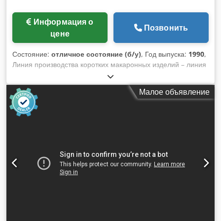
Информация о
Позвонить
цене
Состояние:
отличное состояние (б/у)
, Год выпуска:
1990
,
Линия производства коротких макаронных изделий – линия
Braibanti Cobra 1.15 с одно головочным прессом,
производительностью 460 мм, 3 вибрационных уровня,
Малое объявление
упаковочная машина Romet длиной 8 метров с 24
секторами, элеватор для загрузки сушилки. Сушилка Teless
9-уровневая, длина 13 метров, и одноуровневый
ленточный охладитель. Год выпуска – 1990/1991.
Производительность – 1000 кг/ч. Crodoy Hfz Tspfx Adzsf