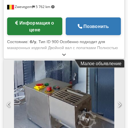
Zwevegem
5 762 km
Информация о
Позвонить
цене
Состояние:
б/у
, Тип ID 900 Особенно подходит для
макаронных изделий Двойной вал с лопатками Полностью
из нержавеющей стали Бесступенчатая регулировка
скорости Csdoy H Db Espfx Adzsrf 2 двигателя: 2 x 4 кВт
Малое объявление
Защитная крышка Габариты (Д x Ш x В): примерно 2.550 x
1.000 x 1.300 мм