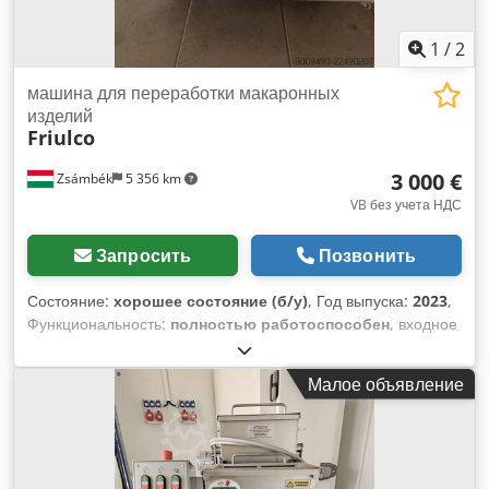
1
/
2
машина для переработки макаронных
изделий
Friulco
3 000 €
Zsámbék
5 356 km
VB без учета НДС
Запросить
Позвонить
Состояние:
хорошее состояние (б/у)
, Год выпуска:
2023
,
Функциональность:
полностью работоспособен
, входное
напряжение:
400 V
, Продается промышленный
тестораскаточный аппарат FriulCo. Продается
Малое объявление
промышленный тестораскаточный аппарат FriulCo в
отличном состоянии, итальянского производства,
профессионального исполнения. Идеально подходит для
пекарен, кондитерских, пиццерий, предприятий по
производству макаронных изделий и предприятий