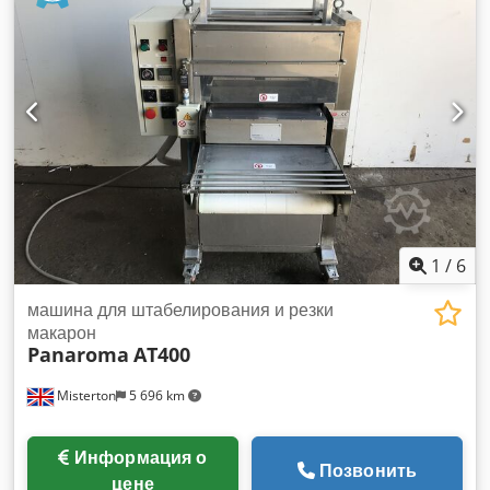
Возможны ошибки перевода.
1
/
6
машина для штабелирования и резки
макарон
Panaroma
AT400
Misterton
5 696 km
Информация о
Позвонить
цене