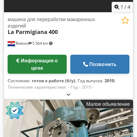
1
/
4
машина для переработки макаронных
изделий
La Parmigiana
400
Đakovo
5 564 km
Информация о
Позвонить
цене
Состояние:
готов к работе (б/у)
, Год выпуска:
2010
,
Технические характеристики: - Год - 2010 -
Производительность - 300 кг/ч Cjdpfx Aoyyapfsdzerf
Полная линия с автоматическим упаковочным узлом! В
Малое объявление
идеальном состоянии