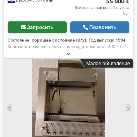
55 000 €
Đakovo
5 564 km
Фиксированная цена без учета
НДС
Запросить
Позвонить
Состояние:
хорошее состояние (б/у)
, Год выпуска:
1994
,
Короткая/гнездовая линия Производительность - 400 кг/ч 1.
Силос - циклон 2. Большой силос 3. малый силос 4.
Смеситель 5. Экструдер 6. Цепь с ковшами для теста 7.
Малое объявление
Сушилка 8. выходной транспортер 9. Цепной транспортер
для ковшей - 2 шт. Codpfeh Dxgzex Adzsrf 10. Элеватор (в
конце линии) 11. Транс, лента готовой продукции 12.
Командный пульт 13. El Cabinetsž ПРИМЕЧАНИЕ - Цена
акции - 30.000 EUR